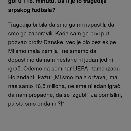
gol u 118. minutu. Da li je to tragedija
srpskog fudbala?
Tragedija bi bila da smo ga mi napustili, da
smo ga zaboravili. Kada sam ga prvi put
pozvao protiv Danske, već je bio bez ekipe.
Mi smo mala zemlja i ne smemo da
dopustimo da nam nestane ni jedan jedini
igrač. Odemo na seminar UEFA i tamo izađu
Holanđani i kažu: „Mi smo mala država, ima
nas samo 16,5 miliona, ne sme nijedan igrač
da nam propadne, da se izgubi!“ Ja pomislim,
pa šta smo onda mi?!“