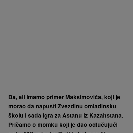
Da, ali imamo primer Maksimovića, koji je
morao da napusti Zvezdinu omladinsku
školu i sada igra za Astanu iz Kazahstana.
Pričamo o momku koji je dao odlučujući