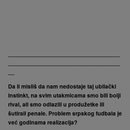
___________________________________
___________________________________
__
Da li misliš da nam nedostaje taj ubilački
instinkt, na svim utakmicama smo bili bolji
rival, ali smo odlazili u produžetke ili
šutirali penale. Problem srpskog fudbala je
već godinama realizacija?