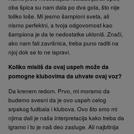
oba špica su nam dala po dva gola, što nije
toliko loše. Mi jesmo šampioni sveta, ali
nismo perfektni, a tvoja odgovornost kao
šampiona je da te nedostatke ukloniš. Znači,
ako nam fali završnica, treba puno raditi na
njoj dok se to ne ispravi.
Koliko misliš da ovaj uspeh može da
pomogne klubovima da uhvate ovaj voz?
Da krenem redom. Prvo, mi moramo da
budemo svesni da je ovo uspeh celog
srpskog fudbala i klubova. Ovo što smo mi
njima dali je naša interpretacija kako treba da
igramo i to je naš deo zasluge. Ali najbitnija