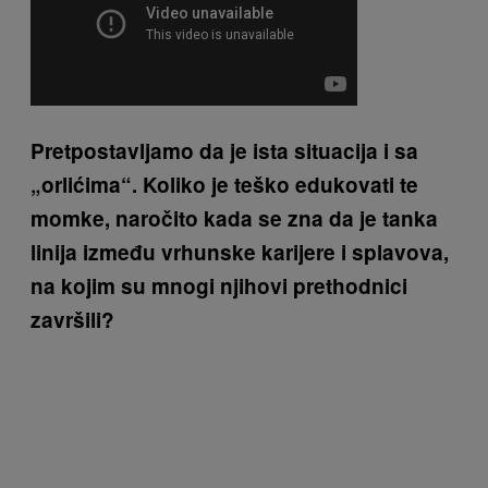
Pretpostavljamo da je ista situacija i sa
„orlićima“. Koliko je teško edukovati te
momke, naročito kada se zna da je tanka
linija između vrhunske karijere i splavova,
na kojim su mnogi njihovi prethodnici
završili?