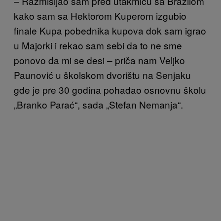
– Razmišljao sam pred utakmicu sa Brazilom
kako sam sa Hektorom Kuperom izgubio
finale Kupa pobednika kupova dok sam igrao
u Majorki i rekao sam sebi da to ne sme
ponovo da mi se desi – priča nam Veljko
Paunović u školskom dvorištu na Senjaku
gde je pre 30 godina pohađao osnovnu školu
„Branko Parać“, sada „Stefan Nemanja“.