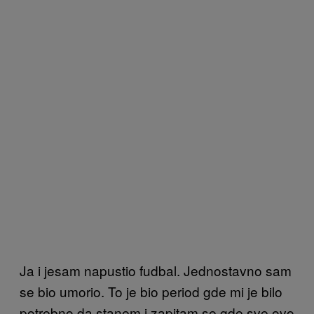
Ja i jesam napustio fudbal. Jednostavno sam
se bio umorio. To je bio period gde mi je bilo
potrebno da stanem i zapitam se gde sve ovo