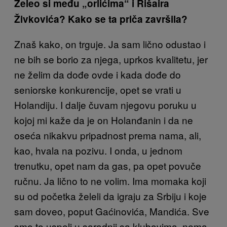
Želeo si među „orlićima“ i Rišaira
Živkovića? Kako se ta priča završila?
Znaš kako, on trguje. Ja sam lično odustao i
ne bih se borio za njega, uprkos kvalitetu, jer
ne želim da dođe ovde i kada dođe do
seniorske konkurencije, opet se vrati u
Holandiju. I dalje čuvam njegovu poruku u
kojoj mi kaže da je on Holanđanin i da ne
oseća nikakvu pripadnost prema nama, ali,
kao, hvala na pozivu. I onda, u jednom
trenutku, opet nam da gas, pa opet povuče
ručnu. Ja lično to ne volim. Ima momaka koji
su od početka želeli da igraju za Srbiju i koje
sam doveo, poput Gaćinovića, Mandića. Sve
smo to uspeli u saradnji sa klubovima, nema