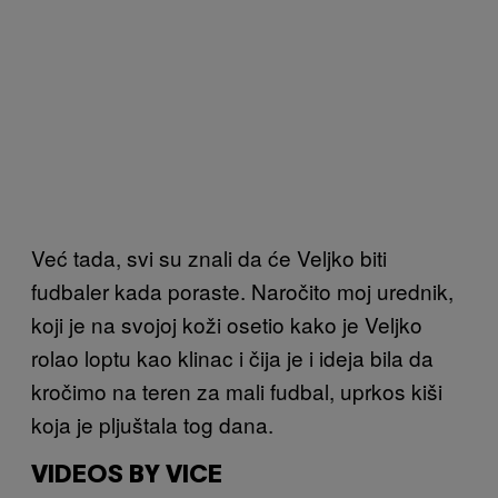
Već tada, svi su znali da će Veljko biti
fudbaler kada poraste. Naročito moj urednik,
koji je na svojoj koži osetio kako je Veljko
rolao loptu kao klinac i čija je i ideja bila da
kročimo na teren za mali fudbal, uprkos kiši
koja je pljuštala tog dana.
VIDEOS BY VICE