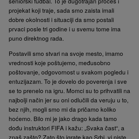
seniorski fudbal. To je dugotrajan proces i
projekat koji traje, sada smo zaista imali
dobre okolnosti i situaciji da smo postali
prvaci posle tri godine i u svemu tome ima
puno direktnog rada.
Postavili smo stvari na svoje mesto, imamo
vrednosti koje poštujemo, međusobno
poštovanje, odgovornost u svakom pogledu i
entuzijazam. To je dovelo do poverenja i sve
se to prenelo na igru. Momci su to prihvatili na
najbolji način jer su oni odlučili da veruju u to,
bez njih, mogli smo mi da pričamo koliko
hoćemo. Bilo mi je jako drago kada tamo
dođu instruktori FIFA i kažu: „Svaka čast“, a
znaš zašto? Zato što igrate kao Srbi, vi niste