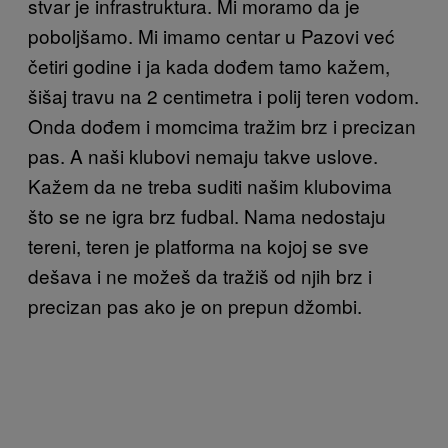
stvar je infrastruktura. Mi moramo da je
poboljšamo. Mi imamo centar u Pazovi već
četiri godine i ja kada dođem tamo kažem,
šišaj travu na 2 centimetra i polij teren vodom.
Onda dođem i momcima tražim brz i precizan
pas. A naši klubovi nemaju takve uslove.
Kažem da ne treba suditi našim klubovima
što se ne igra brz fudbal. Nama nedostaju
tereni, teren je platforma na kojoj se sve
dešava i ne možeš da tražiš od njih brz i
precizan pas ako je on prepun džombi.