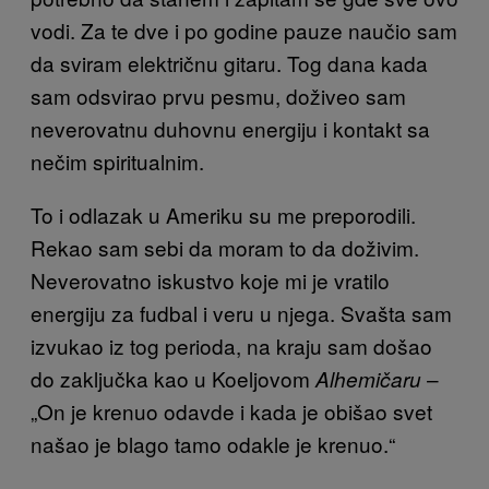
vodi. Za te dve i po godine pauze naučio sam
da sviram električnu gitaru. Tog dana kada
sam odsvirao prvu pesmu, doživeo sam
neverovatnu duhovnu energiju i kontakt sa
nečim spiritualnim.
To i odlazak u Ameriku su me preporodili.
Rekao sam sebi da moram to da doživim.
Neverovatno iskustvo koje mi je vratilo
energiju za fudbal i veru u njega. Svašta sam
izvukao iz tog perioda, na kraju sam došao
do zaključka kao u Koeljovom
–
Alhemičaru
„On je krenuo odavde i kada je obišao svet
našao je blago tamo odakle je krenuo.“