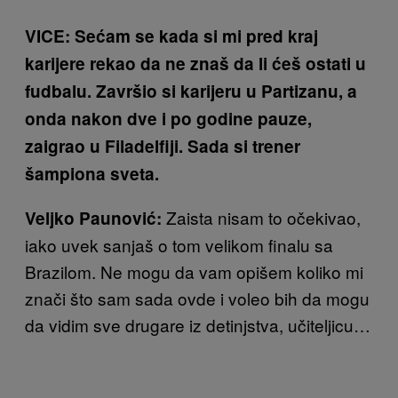
VICE: Sećam se kada si mi pred kraj
karijere rekao da ne znaš da li ćeš ostati u
fudbalu. Završio si karijeru u Partizanu, a
onda nakon dve i po godine pauze,
zaigrao u Filadelfiji. Sada si trener
šampiona sveta.
Zaista nisam to očekivao,
Veljko Paunović:
iako uvek sanjaš o tom velikom finalu sa
Brazilom. Ne mogu da vam opišem koliko mi
znači što sam sada ovde i voleo bih da mogu
da vidim sve drugare iz detinjstva, učiteljicu…