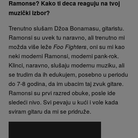
Ramonse? Kako ti deca reaguju na tvoj
muzički izbor?
Trenutno slušam Džoa Bonamasu, gitaristu.
Ramonsi su uvek tu naravno, ali trenutno mi
možda više leže
, oni su mi kao
Foo Fighters
neki moderni Ramonsi, moderni pank-rok.
Klinci, naravno, slušaju modernu muziku, ali
se trudim da ih edukujem, posebno u periodu
do 7-8 godina, da im ubacim taj zvuk gitare.
Ramonsi su prvi razred obuke, posle ide
sledeći nivo. Svi pevaju u kući i vole kada
sviram gitaru da mi se pridruže.