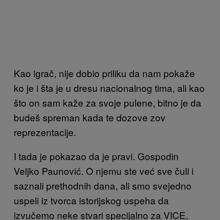
Kao igrač, nije dobio priliku da nam pokaže
ko je i šta je u dresu nacionalnog tima, ali kao
što on sam kaže za svoje pulene, bitno je da
budeš spreman kada te dozove zov
reprezentacije.
I tada je pokazao da je pravi. Gospodin
Veljko Paunović. O njemu ste već sve čuli i
saznali prethodnih dana, ali smo svejedno
uspeli iz tvorca istorijskog uspeha da
izvučemo neke stvari specijalno za VICE,