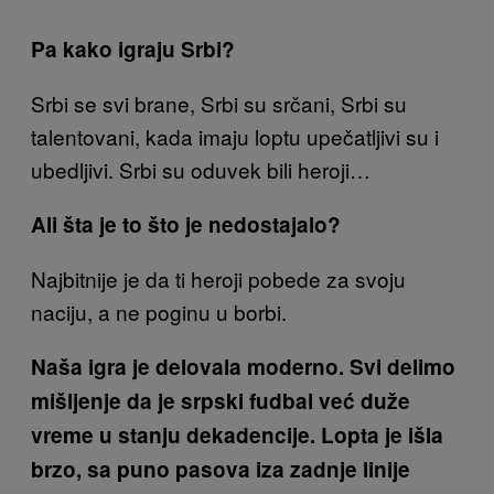
Pa kako igraju Srbi?
Srbi se svi brane, Srbi su srčani, Srbi su
talentovani, kada imaju loptu upečatljivi su i
ubedljivi. Srbi su oduvek bili heroji…
Ali šta je to što je nedostajalo?
Najbitnije je da ti heroji pobede za svoju
naciju, a ne poginu u borbi.
Naša igra je delovala moderno. Svi delimo
mišljenje da je srpski fudbal već duže
vreme u stanju dekadencije. Lopta je išla
brzo, sa puno pasova iza zadnje linije