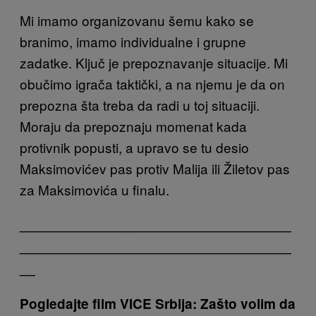
Mi imamo organizovanu šemu kako se
branimo, imamo individualne i grupne
zadatke. Ključ je prepoznavanje situacije. Mi
obučimo igrača taktički, a na njemu je da on
prepozna šta treba da radi u toj situaciji.
Moraju da prepoznaju momenat kada
protivnik popusti, a upravo se tu desio
Maksimovićev pas protiv Malija ili Žiletov pas
za Maksimovića u finalu.
___________________________________
___________________________________
__
Pogledajte film VICE Srbija: Zašto volim da