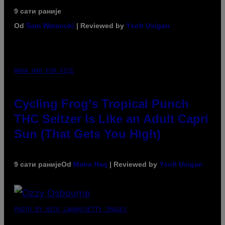
9 сати раније
Od
Sam Watanuki
| Reviewed by
Ysolt Usigan
MAHA HAQ FOR VICE
Cycling Frog’s Tropical Punch
THC Seltzer Is Like an Adult Capri
Sun (That Gets You High)
9 сати раније
Od
Maha Haq
| Reviewed by
Ysolt Usigan
PHOTO BY NICK LAHAM/GETTY IMAGES