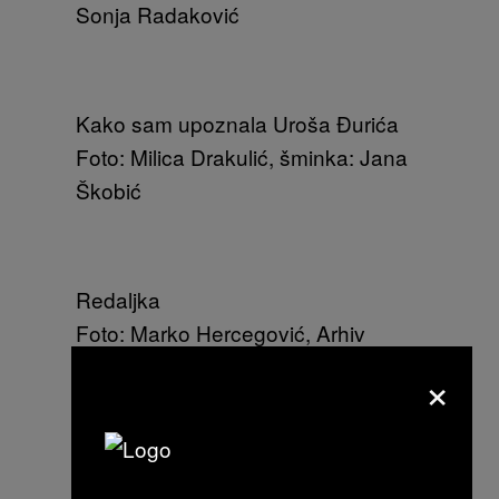
Sonja Radaković
Kako sam upoznala Uroša Đurića
Foto: Milica Drakulić, šminka: Jana
Škobić
Redaljka
Foto: Marko Hercegović, Arhiv
Muzeja savremene umetnosti
×
Vojvodine