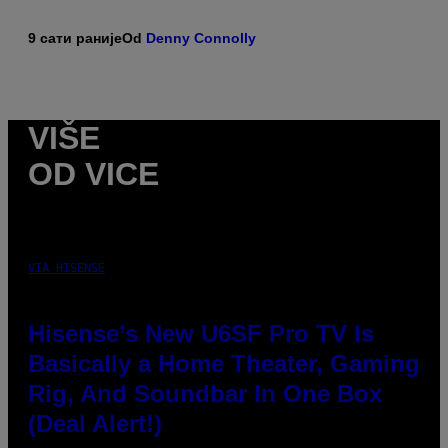
9 сати раније
Od
Denny Connolly
VIŠE
OD VICE
VIA HISENSE
Hisense’s New U6SF Pro TV Is
Basically a Home Theater, Gaming
Rig, And Soundbar In One Box
(Deal Alert!)