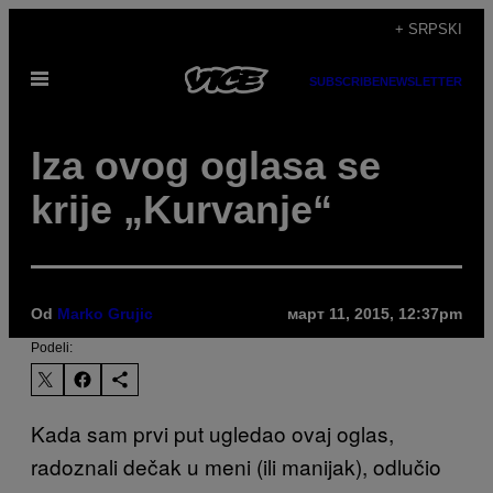
Скочи
+ SRPSKI
на
Otvori
садржај
SUBSCRIBE
NEWSLETTER
Meni
Iza ovog oglasa se
krije „Kurvanje“
Od
Marko Grujic
март 11, 2015, 12:37pm
Podeli:
Kada sam prvi put ugledao ovaj oglas,
radoznali dečak u meni (ili manijak), odlučio