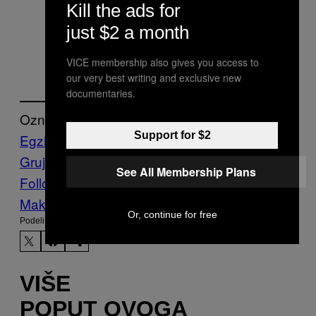
Sonja za Muzej savremene
Kill the ads for
umetnosti u Vojvodini
just $2 a month
Foto: Sunčica Pasuljević Kandić
VICE membership also gives you access to
our very best writing and exclusive new
documentaries.
Označeno:
Support for $2
Egzibicija
Foto
izložba
Kultura
Marko
Grujić
projekat
Umetnost
Vice Blog
See All Membership Plans
Follow Us On Discover
Make Us Preferred In Top Stories
Or, continue for free
Podeli:
VIŠE
POPUT OVOGA