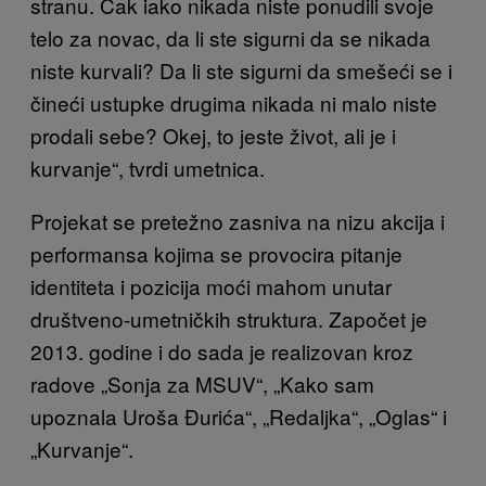
stranu. Čak iako nikada niste ponudili svoje
telo za novac, da li ste sigurni da se nikada
niste kurvali? Da li ste sigurni da smešeći se i
čineći ustupke drugima nikada ni malo niste
prodali sebe? Okej, to jeste život, ali je i
kurvanje“, tvrdi umetnica.
Projekat se pretežno zasniva na nizu akcija i
performansa kojima se provocira pitanje
identiteta i pozicija moći mahom unutar
društveno-umetničkih struktura. Započet je
2013. godine i do sada je realizovan kroz
radove „Sonja za MSUV“, „Kako sam
upoznala Uroša Đurića“, „Redaljka“, „Oglas“ i
„Kurvanje“.