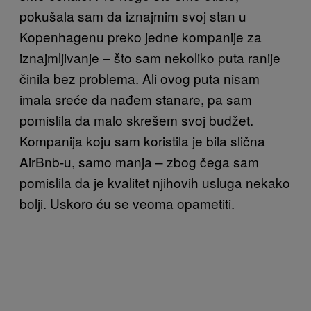
pokušala sam da iznajmim svoj stan u
Kopenhagenu preko jedne kompanije za
iznajmljivanje – što sam nekoliko puta ranije
činila bez problema. Ali ovog puta nisam
imala sreće da nađem stanare, pa sam
pomislila da malo skrešem svoj budžet.
Kompanija koju sam koristila je bila slična
AirBnb-u, samo manja – zbog čega sam
pomislila da je kvalitet njihovih usluga nekako
bolji. Uskoro ću se veoma opametiti.