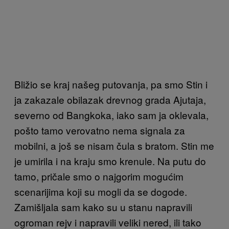
Bližio se kraj našeg putovanja, pa smo Stin i
ja zakazale obilazak drevnog grada Ajutaja,
severno od Bangkoka, iako sam ja oklevala,
pošto tamo verovatno nema signala za
mobilni, a još se nisam čula s bratom. Stin me
je umirila i na kraju smo krenule. Na putu do
tamo, pričale smo o najgorim mogućim
scenarijima koji su mogli da se dogode.
Zamišljala sam kako su u stanu napravili
ogroman rejv i napravili veliki nered, ili tako