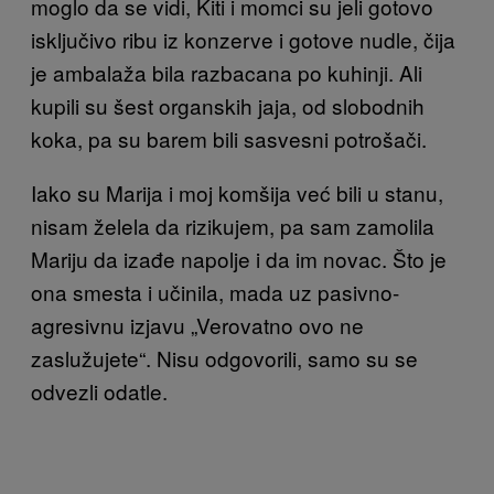
moglo da se vidi, Kiti i momci su jeli gotovo
isključivo ribu iz konzerve i gotove nudle, čija
je ambalaža bila razbacana po kuhinji. Ali
kupili su šest organskih jaja, od slobodnih
koka, pa su barem bili sasvesni potrošači.
Iako su Marija i moj komšija već bili u stanu,
nisam želela da rizikujem, pa sam zamolila
Mariju da izađe napolje i da im novac. Što je
ona smesta i učinila, mada uz pasivno-
agresivnu izjavu „Verovatno ovo ne
zaslužujete“. Nisu odgovorili, samo su se
odvezli odatle.