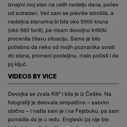
iznajmi moj stan na celih nedelju dana, počev
od sutradan. Već sam se previše istrošila, a
nedeljna stanarina bi bila oko 5000 kruna
(oko 560 funti), pa nisam dovoljno kritički
procenila čitavu situaciju. Samo je bilo
potrebno da neko od mojih poznanika svrati
do stana, promeni posteljinu, malo počisti i da
joj ključ.
VIDEOS BY VICE
Devojka se zvala Kiti* i bila je iz Češke. Na
fotografiji je delovala simpatično – sasvim
obično – i našla sam je i na Fejsbuku, pa sam
pomislila da je u redu. Engleski joj nije bio