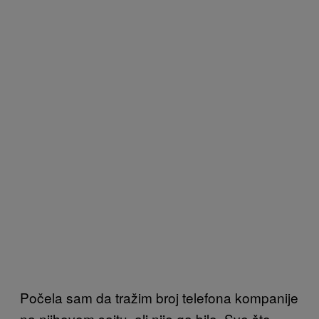
Počela sam da tražim broj telefona kompanije
na njihovom sajtu, ali nije ga bilo. Sve što