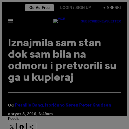
Скочи
Go Ad Free
LOGIN / SIGN UP
+ SRPSKI
на
Otvori
садржај
SUBSCRIBE
NEWSLETTER
Meni
​Iznajmila sam stan
dok sam bila na
odmoru i pretvorili su
ga u kupleraj
Od
Pernille Bang, ispričano Søren Peter Knudsen
август 8, 2016, 6:49am
Podeli: