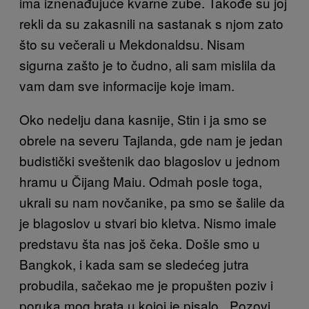
ima iznenađujuće kvarne zube. Takođe su joj
rekli da su zakasnili na sastanak s njom zato
što su večerali u Mekdonaldsu. Nisam
sigurna zašto je to čudno, ali sam mislila da
vam dam sve informacije koje imam.
Oko nedelju dana kasnije, Stin i ja smo se
obrele na severu Tajlanda, gde nam je jedan
budistički sveštenik dao blagoslov u jednom
hramu u Čijang Maiu. Odmah posle toga,
ukrali su nam novčanike, pa smo se šalile da
je blagoslov u stvari bio kletva. Nismo imale
predstavu šta nas još čeka. Došle smo u
Bangkok, i kada sam se sledećeg jutra
probudila, sačekao me je propušten poziv i
poruka mog brata u kojoj je pisalo, „Pozovi