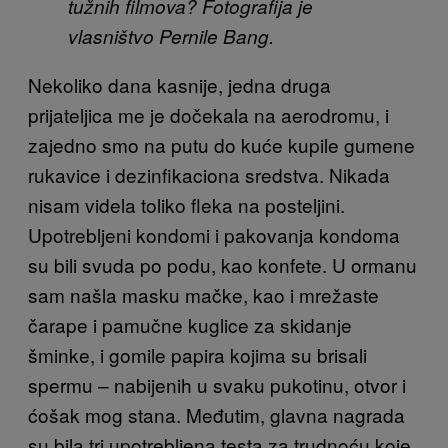
tužnih filmova? Fotografija je
vlasništvo Pernile Bang.
Nekoliko dana kasnije, jedna druga
prijateljica me je dočekala na aerodromu, i
zajedno smo na putu do kuće kupile gumene
rukavice i dezinfikaciona sredstva. Nikada
nisam videla toliko fleka na posteljini.
Upotrebljeni kondomi i pakovanja kondoma
su bili svuda po podu, kao konfete. U ormanu
sam našla masku mačke, kao i mrežaste
čarape i pamučne kuglice za skidanje
šminke, i gomile papira kojima su brisali
spermu – nabijenih u svaku pukotinu, otvor i
ćošak mog stana. Međutim, glavna nagrada
su bila tri upotrebljena testa za trudnoću koje