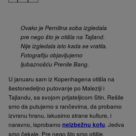
Ovako je Pernilina soba izgledala
pre nego što je otišla na Tajland.
Nije izgledala isto kada se vratila.
Fotografiju objavljujemo
ljubaznošću Prenile Bang.
U januaru sam iz Kopenhagena otišla na
šestonedeljno putovanje po Maleziji i
Tajlandu, sa svojom prijateljicom Stin. Rešile
smo da putujemo s rančevima, da probamo
izvrsnu hranu, iskusimo strane kulture, i
naravno, isprobamo
. Jedva
neizbežnu kofu
smo čekale. Pre nego što smo otišle,