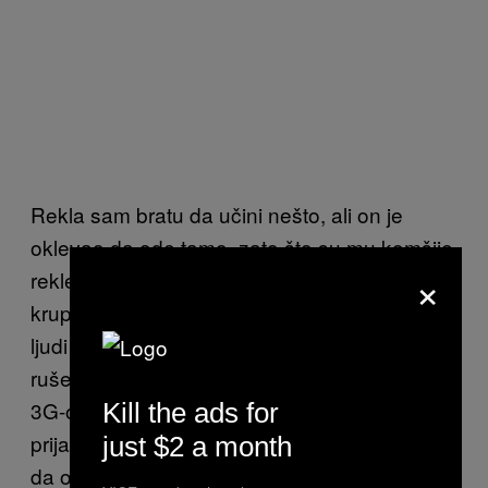
Rekla sam bratu da učini nešto, ali on je
oklevao da ode tamo, zato što su mu komšije
×
rekle da tamo sa Kiti odsedaju i dva starija,
krupnija tipa. Naravno da sam želela da ti
ljudi odu iz moje kuće što pre, pa sam usred
ruševina, među tajlandskim školarcima i lošim
3G-om pokušala da dobijem nekoliko
Kill the ads for
prijatelja kod kuće, ali svi su se isuviše plašili
just $2 a month
da odu do mog stana. Na kraju smo se Stin i