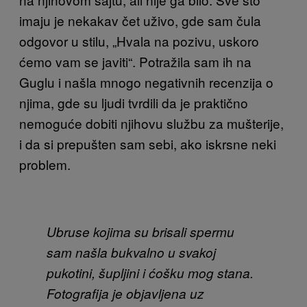
imaju je nekakav čet uživo, gde sam čula
odgovor u stilu, „Hvala na pozivu, uskoro
ćemo vam se javiti“. Potražila sam ih na
Guglu i našla mnogo negativnih recenzija o
njima, gde su ljudi tvrdili da je praktično
nemoguće dobiti njihovu službu za mušterije,
i da si prepušten sam sebi, ako iskrsne neki
problem.
Ubruse kojima su brisali spermu
sam našla bukvalno u svakoj
pukotini, šupljini i ćošku mog stana.
Fotografija je objavljena uz