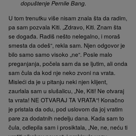
dopuštenje Pernile Bang.
U tom trenutku više nisam znala šta da radim,
pa sam pozvala Kiti. „Zdravo, Kiti. Znam šta
se događa. Radiš nešto nelegalno, i moraš
smesta da odeš“, rekla sam. Njen odgovor je
bilo samo samo visoko „ne“. Posle malo
preganjanja, počela sam da se ljutim, ali onda
sam čula da kod nje neko zvoni na vrata.
Misleći da je u pitanju neki njen klijent,
zaurlala sam u slušalicu, „Ne, Kiti! Ne otvaraj
ta vrata! NE OTVARAJ TA VRATA“! Konačno
je pristala da odu, pod uslovom da joj vratim
pare za dodatnih nedelju dana. Kada sam to
čula, odlepila sam i prosiktala, „Ne, ne, neću ti