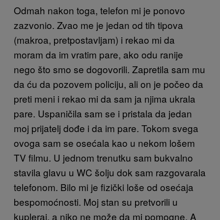
Odmah nakon toga, telefon mi je ponovo
zazvonio. Zvao me je jedan od tih tipova
(makroa, pretpostavljam) i rekao mi da
moram da im vratim pare, ako odu ranije
nego što smo se dogovorili. Zapretila sam mu
da ću da pozovem policiju, ali on je počeo da
preti meni i rekao mi da sam ja njima ukrala
pare. Uspaničila sam se i pristala da jedan
moj prijatelj dođe i da im pare. Tokom svega
ovoga sam se osećala kao u nekom lošem
TV filmu. U jednom trenutku sam bukvalno
stavila glavu u WC šolju dok sam razgovarala
telefonom. Bilo mi je fizički loše od osećaja
bespomoćnosti. Moj stan su pretvorili u
kupleraj, a niko ne može da mi pomogne. A