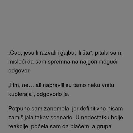
„Ćao, jesu li razvalili gajbu, ili šta“, pitala sam,
misleći da sam spremna na najgori mogući
odgovor.
„Hm, ne… ali napravili su tamo neku vrstu
kupleraja“, odgovorio je.
Potpuno sam zanemela, jer definitivno nisam
zamišljala takav scenario. U nedostatku bolje
reakcije, počela sam da plačem, a grupa