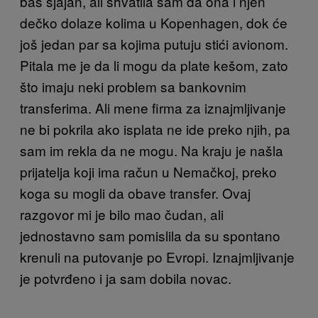
baš sjajan, ali shvatila sam da ona i njen
dečko dolaze kolima u Kopenhagen, dok će
još jedan par sa kojima putuju stići avionom.
Pitala me je da li mogu da plate kešom, zato
što imaju neki problem sa bankovnim
transferima. Ali mene firma za iznajmljivanje
ne bi pokrila ako isplata ne ide preko njih, pa
sam im rekla da ne mogu. Na kraju je našla
prijatelja koji ima račun u Nemačkoj, preko
koga su mogli da obave transfer. Ovaj
razgovor mi je bilo mao čudan, ali
jednostavno sam pomislila da su spontano
krenuli na putovanje po Evropi. Iznajmljivanje
je potvrđeno i ja sam dobila novac.