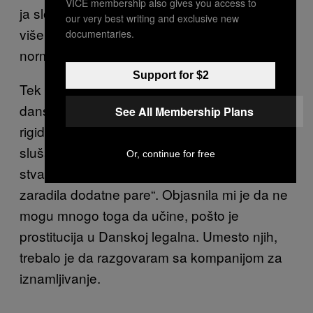
VICE membership also gives you access to
ja složile da ne možemo da učinimo mnogo
our very best writing and exclusive new
više dok se ne vratimo u hotel i budemo imale
documentaries.
normalan signal za mobilni.
Support for $2
Tek što smo stigle u foaje, ja sam pozvala
dansku policiju, i naletela na neku posebno
See All Membership Plans
rigidnu policajku. Bukvalno sam ridala u
slušalicu, a ona mi je popovala, „Ovakve
Or, continue for free
stvari se dešavaju kada iznajmiš stan da bi
zaradila dodatne pare“. Objasnila mi je da ne
mogu mnogo toga da učine, pošto je
prostitucija u Danskoj legalna. Umesto njih,
trebalo je da razgovaram sa kompanijom za
iznamljivanje.