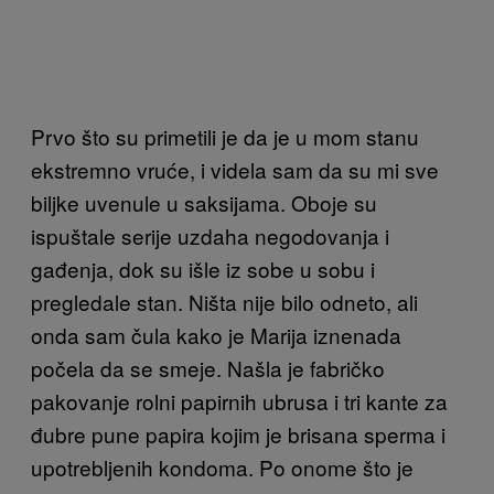
Prvo što su primetili je da je u mom stanu
ekstremno vruće, i videla sam da su mi sve
biljke uvenule u saksijama. Oboje su
ispuštale serije uzdaha negodovanja i
gađenja, dok su išle iz sobe u sobu i
pregledale stan. Ništa nije bilo odneto, ali
onda sam čula kako je Marija iznenada
počela da se smeje. Našla je fabričko
pakovanje rolni papirnih ubrusa i tri kante za
đubre pune papira kojim je brisana sperma i
upotrebljenih kondoma. Po onome što je