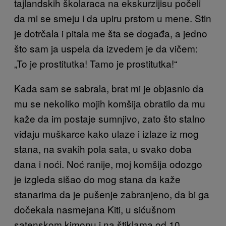
tajlandskih školaraca na ekskurzijisu počeli
da mi se smeju i da upiru prstom u mene. Stin
je dotrčala i pitala me šta se događa, a jedno
što sam ja uspela da izvedem je da vičem:
„To je prostitutka! Tamo je prostitutka!“
Kada sam se sabrala, brat mi je objasnio da
mu se nekoliko mojih komšija obratilo da mu
kaže da im postaje sumnjivo, zato što stalno
viđaju muškarce kako ulaze i izlaze iz mog
stana, na svakih pola sata, u svako doba
dana i noći. Noć ranije, moj komšija odozgo
je izgleda sišao do mog stana da kaže
stanarima da je pušenje zabranjeno, da bi ga
dočekala nasmejana Kiti, u sićušnom
satenskom kimonu i na štiklama od 10