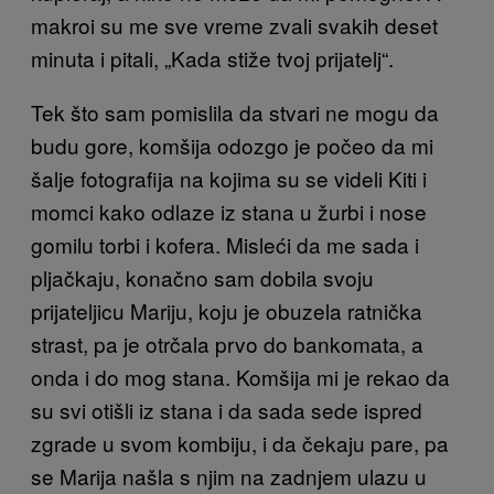
makroi su me sve vreme zvali svakih deset
minuta i pitali, „Kada stiže tvoj prijatelj“.
Tek što sam pomislila da stvari ne mogu da
budu gore, komšija odozgo je počeo da mi
šalje fotografija na kojima su se videli Kiti i
momci kako odlaze iz stana u žurbi i nose
gomilu torbi i kofera. Misleći da me sada i
pljačkaju, konačno sam dobila svoju
prijateljicu Mariju, koju je obuzela ratnička
strast, pa je otrčala prvo do bankomata, a
onda i do mog stana. Komšija mi je rekao da
su svi otišli iz stana i da sada sede ispred
zgrade u svom kombiju, i da čekaju pare, pa
se Marija našla s njim na zadnjem ulazu u