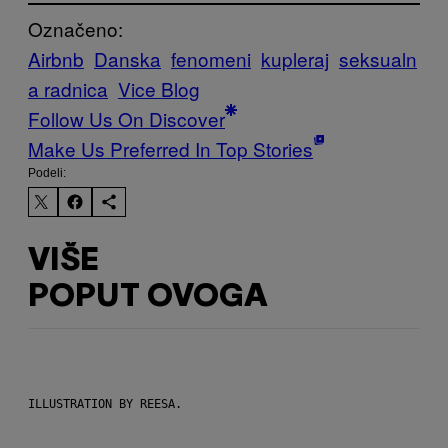
Označeno:
Airbnb
Danska
fenomeni
kupleraj
seksualn
a radnica
Vice Blog
Follow Us On Discover
Make Us Preferred In Top Stories
Podeli:
VIŠE
POPUT OVOGA
ILLUSTRATION BY REESA.