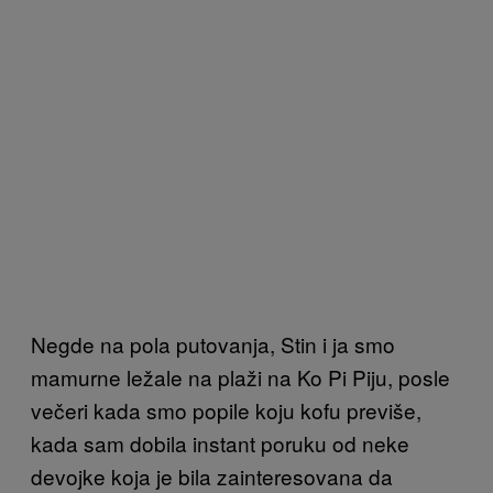
Negde na pola putovanja, Stin i ja smo
mamurne ležale na plaži na Ko Pi Piju, posle
večeri kada smo popile koju kofu previše,
kada sam dobila instant poruku od neke
devojke koja je bila zainteresovana da