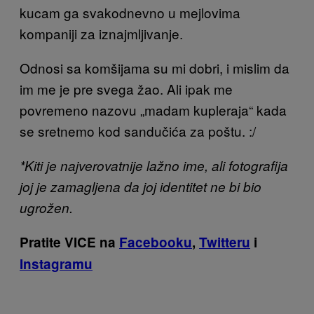
kucam ga svakodnevno u mejlovima
kompaniji za iznajmljivanje.
Odnosi sa komšijama su mi dobri, i mislim da
im me je pre svega žao. Ali ipak me
povremeno nazovu „madam kupleraja“ kada
se sretnemo kod sandučića za poštu. :/
*Kiti je najverovatnije lažno ime, ali fotografija
joj je zamagljena da joj identitet ne bi bio
ugrožen.
Pratite VICE na
Facebooku
,
Twitteru
i
Instagramu