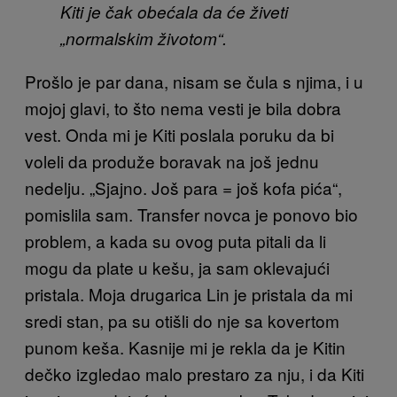
Kiti je čak obećala da će živeti
„normalskim životom“.
Prošlo je par dana, nisam se čula s njima, i u
mojoj glavi, to što nema vesti je bila dobra
vest. Onda mi je Kiti poslala poruku da bi
voleli da produže boravak na još jednu
nedelju. „Sjajno. Još para = još kofa pića“,
pomislila sam. Transfer novca je ponovo bio
problem, a kada su ovog puta pitali da li
mogu da plate u kešu, ja sam oklevajući
pristala. Moja drugarica Lin je pristala da mi
sredi stan, pa su otišli do nje sa kovertom
punom keša. Kasnije mi je rekla da je Kitin
dečko izgledao malo prestaro za nju, i da Kiti