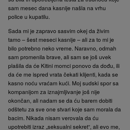
sam mesec dana kasnije našla na vrhu
police u kupatilu.
Sada mi je zapravo sasvim okej da živim
tamo – šest meseci kasnije – ali za to mi je
bilo potrebno neko vreme. Naravno, odmah
sam promenila brave, ali sam se još uvek
plašila da će Kitini momci ponovo da dođu, ili
da će me ispred vrata čekati klijenti, kada se
kasno noću vraćam kući. Moj sudski spor sa
kompanijom za iznajmljivanje još nije
okončan, ali nadam se da ću barem dobiti
odštetu za sve one stvari koje sam morala da
bacim. Nikada nisam verovala da ću
upotrebiti izraz „seksualni sekret“, ali evo me,