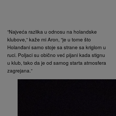
“Najveća razlika u odnosu na holandske
klubove,“ kaže mi Aron, “je u tome što
Holanđani samo stoje sa strane sa kriglom u
ruci. Poljaci su obično već pijani kada stignu
u klub, tako da je od samog starta atmosfera
zagrejana.“