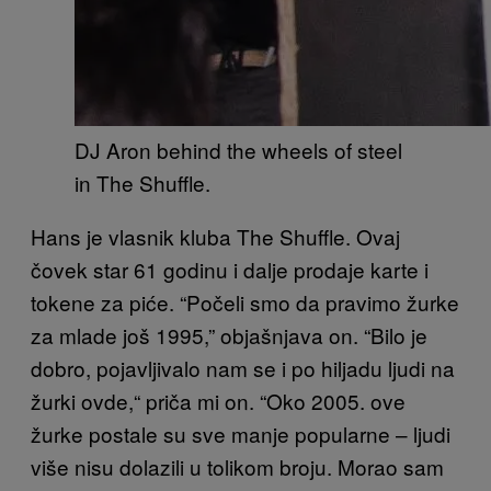
DJ Aron behind the wheels of steel
in The Shuffle.
Hans je vlasnik kluba The Shuffle. Ovaj
čovek star 61 godinu i dalje prodaje karte i
tokene za piće. “Počeli smo da pravimo žurke
za mlade još 1995,” objašnjava on. “Bilo je
dobro, pojavljivalo nam se i po hiljadu ljudi na
žurki ovde,“ priča mi on. “Oko 2005. ove
žurke postale su sve manje popularne – ljudi
više nisu dolazili u tolikom broju. Morao sam