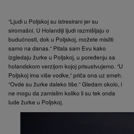
“Ljudi u Poljskoj su istresirani jer su
siromašni. U Holandiji ljudi razmišljaju o
budućnosti, dok u Poljskoj, možete misliti
samo na danas.“ Pitala sam Evu kako
izgledaju žurke u Poljskoj, u poređenju sa
holandskom verzijom kojoj prisustvujemo. “U
Poljskoj ima više vodke,“ priča ona uz smeh.
“Ovde su žurke daleko tiše.“ Gledam okolo, i
ne mogu da zamislim koliko li su tek onda
lude žurke u Poljskoj.