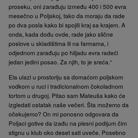
proseku, oni zarađuju između 400 i 500 evra
mesečno u Poljskoj, tako da moraju da rade
po dva posla kako bi spojili kraj sa krajem. A
onda, kada dođu ovde, rade jako slične
poslove u skladištima ili na farmama, i
odjednom zarađuju po hiljadu evra radeći
jedan jedini posao. Za njih, to je sreća.“
Ela ulazi u prostoriju sa domaćom poljskom
vodkom u ruci i tradicionalnom čokoladnom
tortom u drugoj. Pitao sam Mateuša kako će
izgledati ostatak naše večeri. Šta možemo da
očekujemo? On mi ponosno odgovara da
Poljaci gotive da izađu na plesni podijum čim
stignu u klub oko deset sati uveče. Posebno