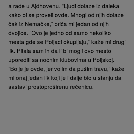
a rade u Ajdhovenu. “Ljudi dolaze iz daleka
kako bi se proveli ovde. Mnogi od njih dolaze
čak iz Nemačke,“ priča mi jedan od njih
dvojice. “Ovo je jedno od samo nekoliko
mesta gde se Poljaci okupljaju,“ kaže mi drugi
lik. Pitala sam ih da li bi mogli ovo mesto
uporediti sa noćnim klubovima u Poljskoj.
“Bolje je ovde, jer volim da pušim travu,“ kaže
mi onaj jedan lik koji je i dalje bio u stanju da
sastavi prostoproširenu rečenicu.