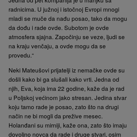
radnicima. U južnoj i istočnoj Evropi mnogi
mladi se muče da nađu posao, tako da mogu
da dođu i rade ovde. Subotom je ovde
atmosfera sjajna. Započinju se veze, ljudi se
na kraju venčaju, a ovde mogu da se
provedu.“
Neki Mateušovi prijatelji iz nemačke ovde su
došli kako bi ga slušali kako vrti. Jedna od
njih, Eva, koja ima 22 godine, kaže da je rad
u Poljskoj većinom jako stresan. Jedina stvar
koju tamo rade je posao, zato što na drugi
način ne bi mogli da prežive mesec.
Holanđani su mirniji, kaže ona, zato što imaju
dovoljno novca da rade i druge stvari, osim