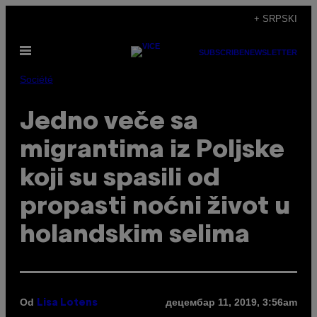
Скочи
+ SRPSKI
на
Otvori
садржај
SUBSCRIBE
NEWSLETTER
Meni
Société
Jedno veče sa
migrantima iz Poljske
koji su spasili od
propasti noćni život u
holandskim selima
Od
децембар 11, 2019, 3:56am
Lisa Lotens