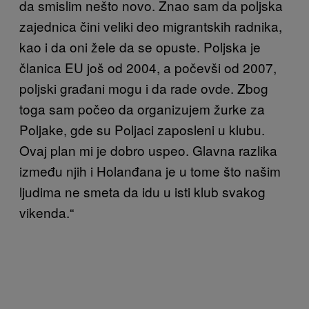
da smislim nešto novo. Znao sam da poljska
zajednica čini veliki deo migrantskih radnika,
kao i da oni žele da se opuste. Poljska je
članica EU još od 2004, a počevši od 2007,
poljski građani mogu i da rade ovde. Zbog
toga sam počeo da organizujem žurke za
Poljake, gde su Poljaci zaposleni u klubu.
Ovaj plan mi je dobro uspeo. Glavna razlika
između njih i Holanđana je u tome što našim
ljudima ne smeta da idu u isti klub svakog
vikenda.“