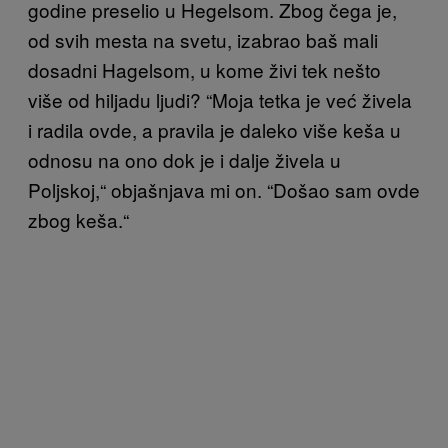
godine preselio u Hegelsom. Zbog čega je,
od svih mesta na svetu, izabrao baš mali
dosadni Hagelsom, u kome živi tek nešto
više od hiljadu ljudi? “Moja tetka je već živela
i radila ovde, a pravila je daleko više keša u
odnosu na ono dok je i dalje živela u
Poljskoj,“ objašnjava mi on. “Došao sam ovde
zbog keša.“