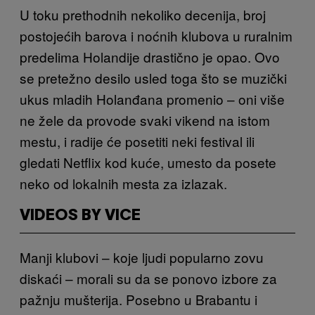
U toku prethodnih nekoliko decenija, broj
postojećih barova i noćnih klubova u ruralnim
predelima Holandije drastično je opao. Ovo
se pretežno desilo usled toga što se muzički
ukus mladih Holanđana promenio – oni više
ne žele da provode svaki vikend na istom
mestu, i radije će posetiti neki festival ili
gledati Netflix kod kuće, umesto da posete
neko od lokalnih mesta za izlazak.
VIDEOS BY VICE
Manji klubovi – koje ljudi popularno zovu
diskaći – morali su da se ponovo izbore za
pažnju mušterija. Posebno u Brabantu i