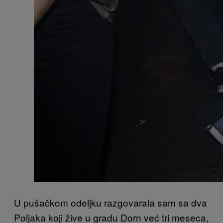
U pušačkom odeljku razgovarala sam sa dva
Poljaka koji žive u gradu Dorn već tri meseca,