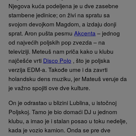
Njegova kuća podeljena je u dve zasebne
stambene jedinice; on živi na spratu sa
svojom devojkom Magdom, a izdaju donji
sprat. Aron pušta pesmu
Akcenta
– jednog
od najvećih poljskih pop zvezda – na
televiziji. Meteuš nam priča kako u klubu
najčešće vrti
Disco Polo
, što je poljska
verzija EDM-a. Takođe ume i da zavrti
holandsku dens muziku, jer Mateuš veruje da
je važno spojiti ove dve kulture.
On je odrastao u blizini Lublina, u istočnoj
Poljskoj. Tamo je bio domaći DJ u jednom
klubu, a imao je i stalan posao u toku nedelje,
kada je vozio kamion. Onda se pre dve