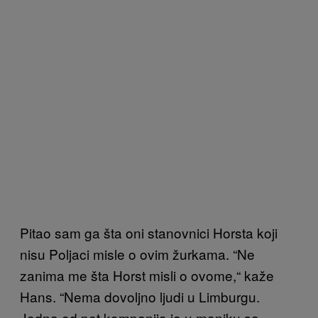
Pitao sam ga šta oni stanovnici Horsta koji
nisu Poljaci misle o ovim žurkama. “Ne
zanima me šta Horst misli o ovome,“ kaže
Hans. “Nema dovoljno ljudi u Limburgu.
Jedna od pet kompanija je u manjku sa