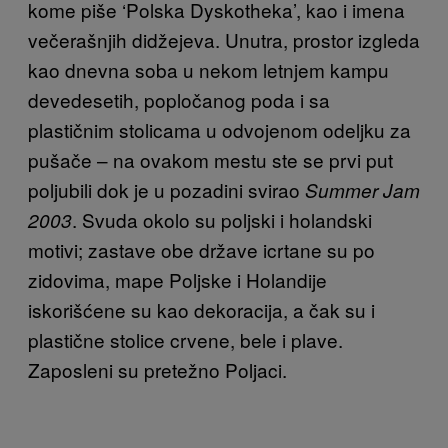
kome piše ‘Polska Dyskotheka’, kao i imena
večerašnjih didžejeva. Unutra, prostor izgleda
kao dnevna soba u nekom letnjem kampu
devedesetih, popločanog poda i sa
plastičnim stolicama u odvojenom odeljku za
pušače – na ovakom mestu ste se prvi put
poljubili dok je u pozadini svirao
Summer Jam
. Svuda okolo su poljski i holandski
2003
motivi; zastave obe države icrtane su po
zidovima, mape Poljske i Holandije
iskorišćene su kao dekoracija, a čak su i
plastične stolice crvene, bele i plave.
Zaposleni su pretežno Poljaci.