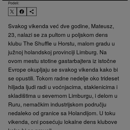
Podeli:
Svakog vikenda već dve godine, Mateusz,
23, nalazi se za pultom u poljskom dens
klubu The Shuffle u Horstu, malom gradu u
južnoj holandskoj provinciji Limburg. Na
ovom mestu stotine gastarbajtera iz istočne
Evrope okupljaju se svakog vikenda kako bi
se opustili. Tokom radne nedelje oko trideset
hiljada ljudi radi u voćnjacima, staklenicima i
skladištima u severnom Limburgu, i delom u
Ruru, nemačkim industrijskom području
nedaleko od granice sa Holandijom. U toku
vikenda, oni posećuju lokalne dens klubove