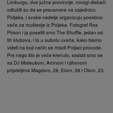
Limburgu, dve južne provincije, mnogi diskaći
odlučili su da se preusmere na zajednicu
Poljaka, i svake nedelje organizuju posebno
veče za mušterije iz Poljske. Fotograf Ros
Pirson i ja posetili smo The Shuffle, jedan od
tih klubova, i to u subotu uveče, kako bismo
videli na koji način se mladi Poljaci provode.
Pre nego što je veče krenulo, sastali smo se
sa DJ Mateušom, Aronom i njihovom
prijateljima Magdom, 26, Elom, 38 i Olom, 23.