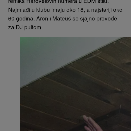
remiks Hardvelovih numera u EDM stilu.
Najmlađi u klubu imaju oko 18, a najstariji oko
60 godina. Aron i Mateuš se sjajno provode
za DJ pultom.