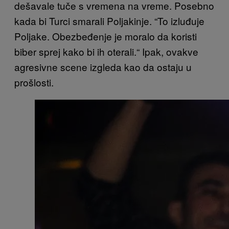
dešavale tuče s vremena na vreme. Posebno
kada bi Turci smarali Poljakinje. “To izluđuje
Poljake. Obezbeđenje je moralo da koristi
biber sprej kako bi ih oterali.“ Ipak, ovakve
agresivne scene izgleda kao da ostaju u
prošlosti.