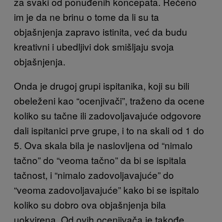
za svaki od ponuđenih koncepata. Rečeno
im je da ne brinu o tome da li su ta
objašnjenja zapravo istinita, već da budu
kreativni i ubedljivi dok smišljaju svoja
objašnjenja.
Onda je drugoj grupi ispitanika, koji su bili
obeleženi kao “ocenjivači”, traženo da ocene
koliko su tačne ili zadovoljavajuće odgovore
dali ispitanici prve grupe, i to na skali od 1 do
5. Ova skala bila je naslovljena od “nimalo
tačno” do “veoma tačno” da bi se ispitala
tačnost, i “nimalo zadovoljavajuće” do
“veoma zadovoljavajuće” kako bi se ispitalo
koliko su dobro ova objašnjenja bila
uokvirena. Od ovih ocenjivača je takođe