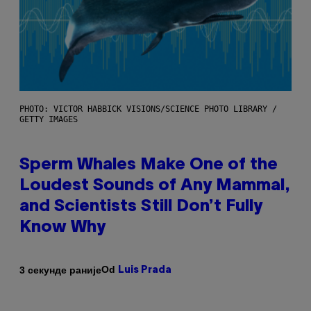
PHOTO: VICTOR HABBICK VISIONS/SCIENCE PHOTO LIBRARY /
GETTY IMAGES
Sperm Whales Make One of the
Loudest Sounds of Any Mammal,
and Scientists Still Don’t Fully
Know Why
Od
3 секунде раније
Luis Prada