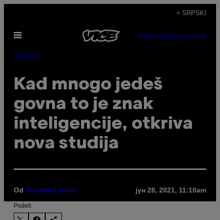
Скочи
+ SRPSKI
на
Otvori
садржај
SUBSCRIBE
NEWSLETTER
Meni
Attualità
Kad mnogo jedeš
govna to je znak
inteligencije, otkriva
nova studija
Od
јун 28, 2021, 11:10am
Shamani Joshi
Podeli: