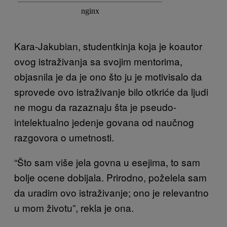
Kara-Jakubian, studentkinja koja je koautor
ovog istraživanja sa svojim mentorima,
objasnila je da je ono što ju je motivisalo da
sprovede ovo istraživanje bilo otkriće da ljudi
ne mogu da razaznaju šta je pseudo-
intelektualno jedenje govana od naučnog
razgovora o umetnosti.
“Što sam više jela govna u esejima, to sam
bolje ocene dobijala. Prirodno, poželela sam
da uradim ovo istraživanje; ono je relevantno
u mom životu”, rekla je ona.