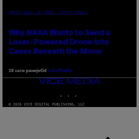
PHOTO: NASA; DR PIXEL / GETTY IMAGES
Why NASA Wants to Send a
Laser-Powered Drone Into
Caves Beneath the Moon
Od
18 сати раније
Luis Prada
VICE
MEDIA
INSTAGRAM
TIKTOK
YOUTUBE
© 2026 VICE DIGITAL PUBLISHING, LLC