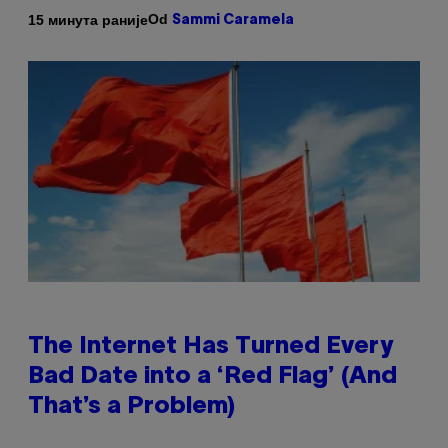
Od
15 минута раније
Sammi Caramela
The Internet Has Turned Every
Bad Date into a ‘Red Flag’ (And
That’s a Problem)