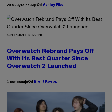
Od
20 минута раније
Ashley Fike
SCREENSHOT: BLIZZARD
Overwatch Rebrand Pays Off
With Its Best Quarter Since
Overwatch 2 Launched
Od
1 сат раније
Brent Koepp