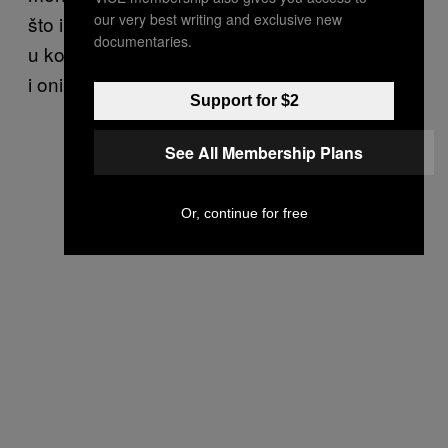
our very best writing and exclusive new
što im omogućava da budu svesniji situacija
documentaries.
u kojima će jedenje govana funkcionisati, kao
i onih kada neće.”
Support for $2
See All Membership Plans
Or, continue for free