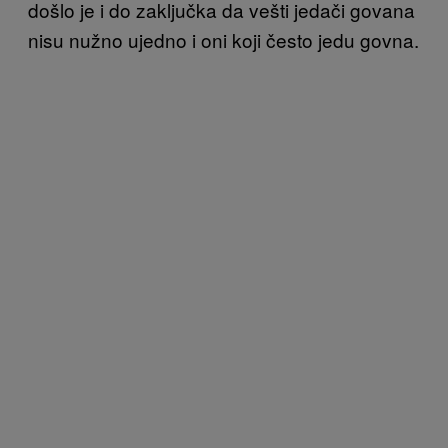
došlo je i do zaključka da vešti jedači govana
nisu nužno ujedno i oni koji često jedu govna.