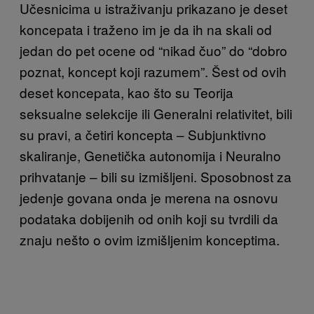
Učesnicima u istraživanju prikazano je deset
koncepata i traženo im je da ih na skali od
jedan do pet ocene od “nikad čuo” do “dobro
poznat, koncept koji razumem”. Šest od ovih
deset koncepata, kao što su Teorija
seksualne selekcije ili Generalni relativitet, bili
su pravi, a četiri koncepta – Subjunktivno
skaliranje, Genetička autonomija i Neuralno
prihvatanje – bili su izmišljeni. Sposobnost za
jedenje govana onda je merena na osnovu
podataka dobijenih od onih koji su tvrdili da
znaju nešto o ovim izmišljenim konceptima.