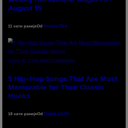
Weekly Horoscope: August 9-
August 15
Od
11 сати раније
Ashley Fike
(PHOTO BY STEVE GRANITZ/WIREIMAGE)
5 Hip-Hop Songs That Are Most
Memorable for Their Classic
Hooks
Od
18 сати раније
Caleb Catlin