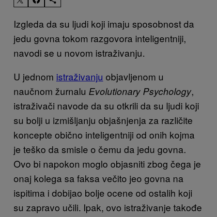
Izgleda da su ljudi koji imaju sposobnost da
jedu govna tokom razgovora inteligentniji,
navodi se u novom istraživanju.
U jednom
istraživanju
objavljenom u
naučnom žurnalu
,
Evolutionary Psychology
istraživači navode da su otkrili da su ljudi koji
su bolji u izmišljanju objašnjenja za različite
koncepte obično inteligentniji od onih kojma
je teško da smisle o čemu da jedu govna.
Ovo bi napokon moglo objasniti zbog čega je
onaj kolega sa faksa večito jeo govna na
ispitima i dobijao bolje ocene od ostalih koji
su zapravo učili. Ipak, ovo istraživanje takođe