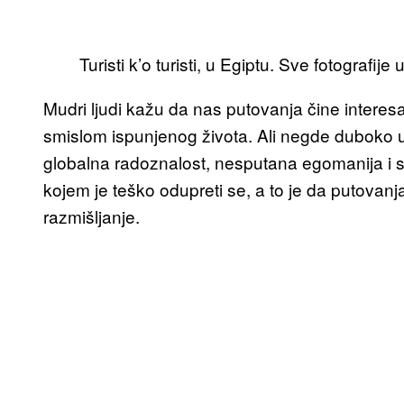
Turisti k’o turisti, u Egiptu. Sve fotografi
Mudri ljudi kažu da nas putovanja čine intere
smislom ispunjenog života. Ali negde duboko
globalna radoznalost, nesputana egomanija i s
kojem je teško odupreti se, a to je da putova
razmišljanje.