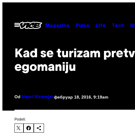
Скочи
на
садржај
Otvori
Magazine
Pulse
Life
Tech
M
Meni
Kad se turizam pretv
egomaniju
Od
фебруар 18, 2016, 9:19am
Henri Vizmejer
Podeli: