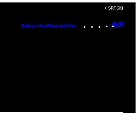
+ SRPSKI
Instagram
TikTok
YouTube
Google
Goog
Subscribe
Newsletter
Discove
Top
Posts