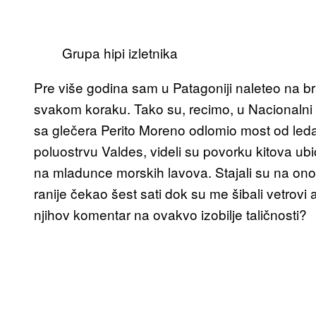
Grupa hipi izletnika
Pre više godina sam u Patagoniji naleteo na bra
svakom koraku. Tako su, recimo, u Nacionalni p
sa glečera Perito Moreno odlomio most od led
poluostrvu Valdes, videli su povorku kitova u
na mladunce morskih lavova. Stajali su na on
ranije čekao šest sati dok su me šibali vetrovi 
njihov komentar na ovakvo izobilje taličnosti?