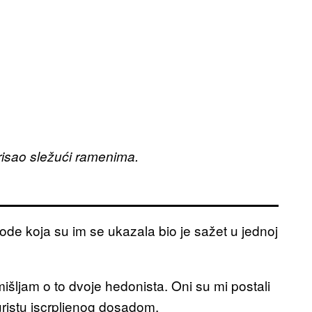
risao sležući ramenima.
irode koja su im se ukazala bio je sažet u jednoj
jam o to dvoje hedonista. Oni su mi postali
uristu iscrpljenog dosadom.