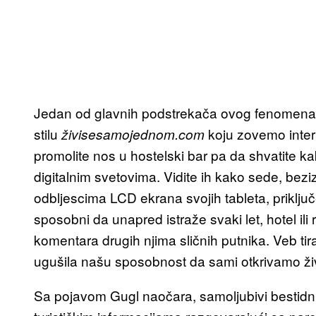
Jedan od glavnih podstrekača ovog fenomena j
stilu
koju zovemo inter
živisesamojednom.com
promolite nos u hostelski bar pa da shvatite k
digitalnim svetovima. Vidite ih kako sede, bezi
odbljescima LCD ekrana svojih tableta, priključe
sposobni da unapred istraže svaki let, hotel i
komentara drugih njima sličnih putnika. Veb tira
ugušila našu sposobnost da sami otkrivamo ži
Sa pojavom Gugl naočara, samoljubivi bestidni