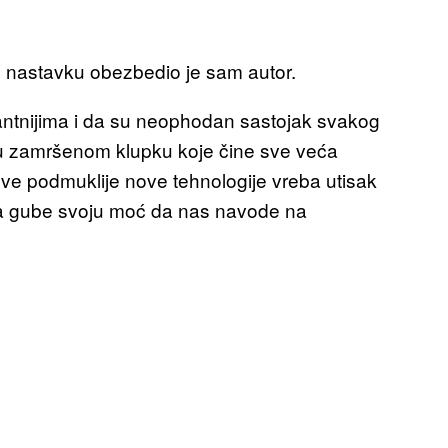
je u nastavku obezbedio je sam autor.
santnijima i da su neophodan sastojak svakog
 u zamršenom klupku koje čine sve veća
ve podmuklije nove tehnologije vreba utisak
nja gube svoju moć da nas navode na