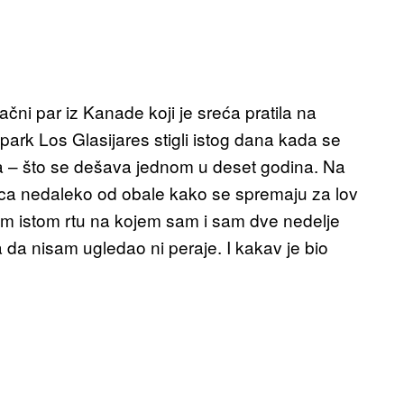
čni par iz Kanade koji je sreća pratila na
ark Los Glasijares stigli istog dana kada se
a – što se dešava jednom u deset godina. Na
bica nedaleko od obale kako se spremaju za lov
om istom rtu na kojem sam i sam dve nedelje
a da nisam ugledao ni peraje. I kakav je bio