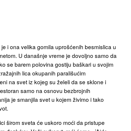
e i ona velika gomila uprošćenih besmislica u
netom. U današnje vreme je dovoljno samo da
ako se barem polovina gostiju baškari u svojim
zražajnih lica okupanih parališućim
ni na svet iz kojeg su želeli da se sklone i
li restoran samo na osnovu bezbrojnih
nija je smanjila svet u kojem živimo i tako
vot.
ci širom sveta će uskoro moći da pristupe