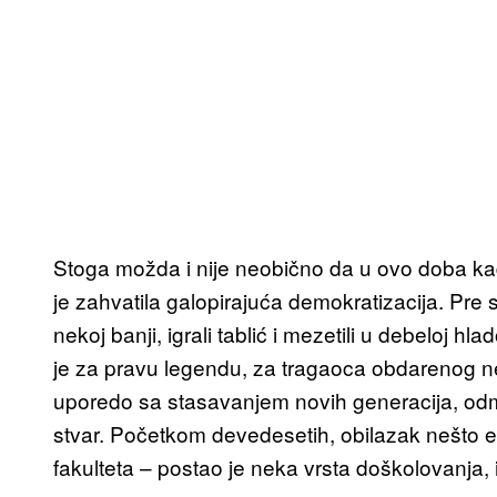
Stoga možda i nije neobično da u ovo doba kad
je zahvatila galopirajuća demokratizacija. Pre 
nekoj banji, igrali tablić i mezetili u debeloj hla
je za pravu legendu, za tragaoca obdarenog ne
uporedo sa stasavanjem novih generacija, odm
stvar. Početkom devedesetih, obilazak nešto eg
fakulteta – postao je neka vrsta doškolovanja, i