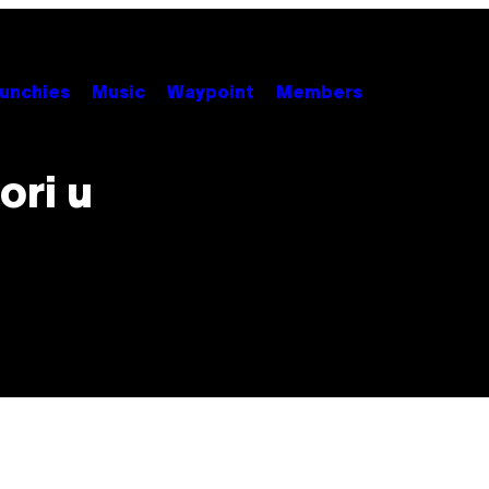
unchies
Music
Waypoint
Members
ori u