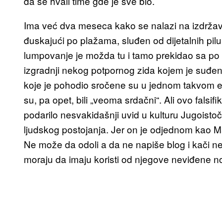
da se hvali time gde je sve bio.
Ima već dva meseca kako se nalazi na izdržavan
đuskajući po plažama, sluđen od dijetalnih pilu
lumpovanje je možda tu i tamo prekidao sa p
izgradnji nekog potpornog zida kojem je suđeno 
koje je pohodio sročene su u jednom takvom ep
su, pa opet, bili „veoma srdačni“. Ali ovo falsi
podarilo nesvakidašnji uvid u kulturu Jugoisto
ljudskog postojanja. Jer on je odjednom kao M
Ne može da odoli a da ne napiše blog i kači n
moraju da imaju koristi od njegove neviđene 