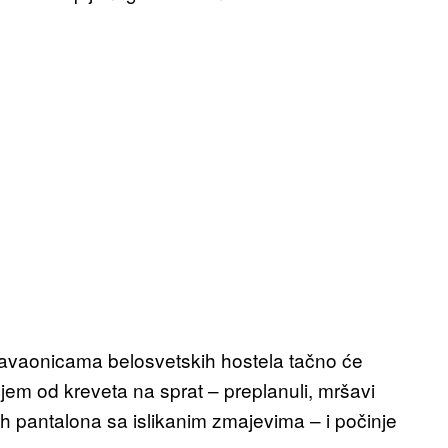
pavaonicama belosvetskih hostela tačno će
jem od kreveta na sprat – preplanuli, mršavi
ih pantalona sa islikanim zmajevima – i počinje