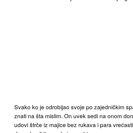
Svako ko je odrobijao svoje po zajedničkim s
znati na šta mislim. On uvek sedi na onom don
udovi štrče iz majice bez rukava i para vrećast