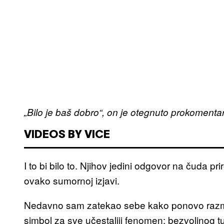
„Bilo je baš dobro“, on je otegnuto prokomenta
VIDEOS BY VICE
I to bi bilo to. Njihov jedini odgovor na čuda pr
ovako sumornoj izjavi.
Nedavno sam zatekao sebe kako ponovo razmišl
simbol za sve učestaliji fenomen: bezvoljnog t