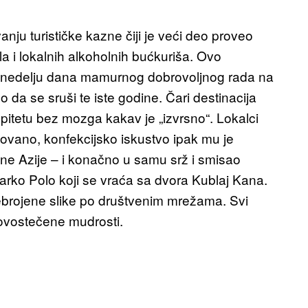
ju turističke kazne čiji je veći deo proveo
la i lokalnih alkoholnih bućkuriša. Ovo
o nedelju dana mamurnog dobrovoljnog rada na
da se sruši te iste godine. Čari destinacija
itetu bez mozga kakav je „izvrsno“. Lokalci
fikovano, konfekcijsko iskustvo ipak mu je
čne Azije – i konačno u samu srž i smisao
arko Polo koji se vraća sa dvora Kublaj Kana.
ebrojene slike po društvenim mrežama. Svi
novostečene mudrosti.