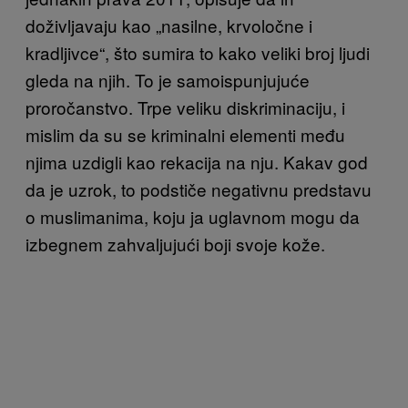
doživljavaju kao „nasilne, krvoločne i
kradljivce“, što sumira to kako veliki broj ljudi
gleda na njih. To je samoispunjujuće
proročanstvo. Trpe veliku diskriminaciju, i
mislim da su se kriminalni elementi među
njima uzdigli kao rekacija na nju. Kakav god
da je uzrok, to podstiče negativnu predstavu
o muslimanima, koju ja uglavnom mogu da
izbegnem zahvaljujući boji svoje kože.