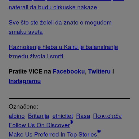
naterali da budu cirkuske nakaze
Sve što ste želeli da znate o mogućem
smaku sveta
Raznošenje hleba u Kairu je balansiranje
između života i smrti
Pratite VICE na
Facebooku
,
Twitteru
i
Instagramu
Označeno:
albino
Britanija
etnicitet
Rasa
Πακιστάν
Follow Us On Discover
Make Us Preferred In Top Stories