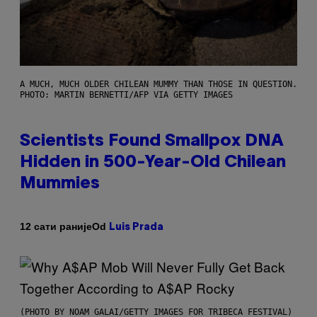
A MUCH, MUCH OLDER CHILEAN MUMMY THAN THOSE IN QUESTION.
PHOTO: MARTIN BERNETTI/AFP VIA GETTY IMAGES
Scientists Found Smallpox DNA
Hidden in 500-Year-Old Chilean
Mummies
Od
12 сати раније
Luis Prada
(PHOTO BY NOAM GALAI/GETTY IMAGES FOR TRIBECA FESTIVAL)