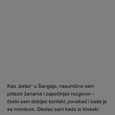
Kao „belac“ u Šangaju, nasumično sam
prilazio ženama i započinjao razgovor –
često sam dobijao kontakt, ponekad i kada je
sa momkom. Gledao sam kada to kineski