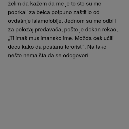
želim da kažem da me je to što su me
pobrkali za belca potpuno zaštitilo od
ovdašnje islamofobije. Jednom su me odbili
za položaj predavača, pošto je dekan rekao,
„Ti imaš muslimansko ime. Možda ćeš učiti
decu kako da postanu teroristi“. Na tako
nešto nema šta da se odogovori.