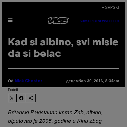
Скочи
+ SRPSKI
на
Otvori
садржај
SUBSCRIBE
NEWSLETTER
Meni
Kad si albino, svi misle
da si belac
Od
децембар 30, 2016, 8:34am
Nick Chester
Podeli:
Britanski Pakistanac Imran Zeb, albino,
otputovao je 2005. godine u Kinu zbog