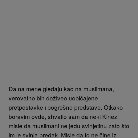
Da na mene gledaju kao na muslimana,
verovatno bih doživeo uobičajene
pretpostavke i pogrešne predstave. Otkako
boravim ovde, shvatio sam da neki Kinezi
misle da muslimani ne jedu svinjetinu zato što
im je svinja predak. Misle da to ne čine iz