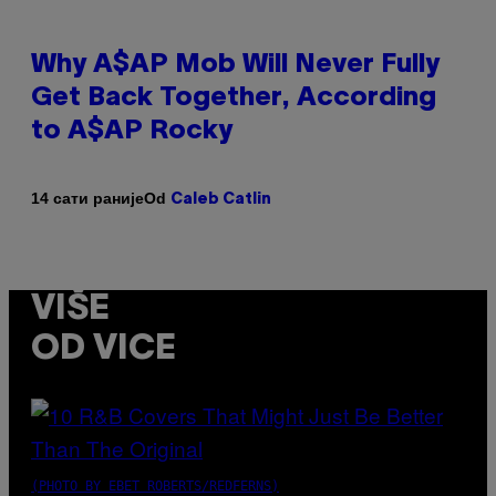
Why A$AP Mob Will Never Fully
Get Back Together, According
to A$AP Rocky
Od
14 сати раније
Caleb Catlin
VIŠE
OD VICE
(PHOTO BY EBET ROBERTS/REDFERNS)