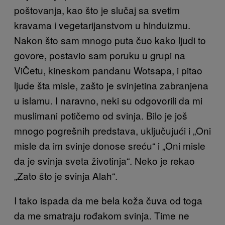
poštovanja, kao što je slučaj sa svetim
kravama i vegetarijanstvom u hinduizmu.
Nakon što sam mnogo puta čuo kako ljudi to
govore, postavio sam poruku u grupi na
ViČetu, kineskom pandanu Wotsapa, i pitao
ljude šta misle, zašto je svinjetina zabranjena
u islamu. I naravno, neki su odgovorili da mi
muslimani potičemo od svinja. Bilo je još
mnogo pogrešnih predstava, uključujući i „Oni
misle da im svinje donose sreću“ i „Oni misle
da je svinja sveta životinja“. Neko je rekao
„Zato što je svinja Alah“.
I tako ispada da me bela koža čuva od toga
da me smatraju rođakom svinja. Time ne