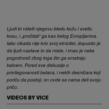
Ljudi bi videlii njegovu bledu kožu i svetlu
kosu, i „pročitali“ ga kao belog Evropljanina.
Iako nikada nije krio svoj etnicitet, dopustio je
da ljudi nastave to da misle, i imao je neke
pogodnosti zbog toga što ga smatraju
belcem. Pored sve diskusije o
privilegovanosti belaca, i nekih desničara koji
poriču da postoji, on ovde sa nama deli svoju
priču.
VIDEOS BY VICE