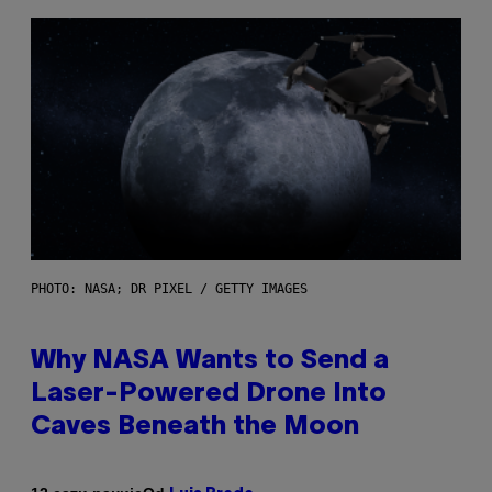
PHOTO: NASA; DR PIXEL / GETTY IMAGES
Why NASA Wants to Send a
Laser-Powered Drone Into
Caves Beneath the Moon