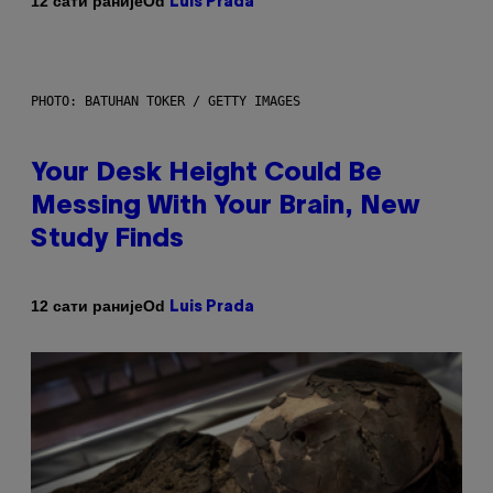
Od
12 сати раније
Luis Prada
PHOTO: BATUHAN TOKER / GETTY IMAGES
Your Desk Height Could Be
Messing With Your Brain, New
Study Finds
Od
12 сати раније
Luis Prada