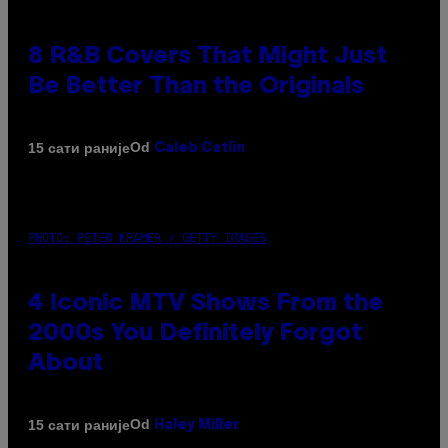
8 R&B Covers That Might Just
Be Better Than the Originals
Od
15 сати раније
Caleb Catlin
PHOTO: PETER KRAMER / GETTY IMAGES
4 Iconic MTV Shows From the
2000s You Definitely Forgot
About
Od
15 сати раније
Haley Miller