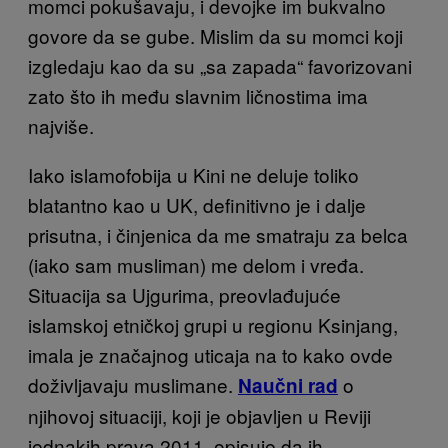
momci pokušavaju, i devojke im bukvalno
govore da se gube. Mislim da su momci koji
izgledaju kao da su „sa zapada“ favorizovani
zato što ih među slavnim ličnostima ima
najviše.
Iako islamofobija u Kini ne deluje toliko
blatantno kao u UK, definitivno je i dalje
prisutna, i činjenica da me smatraju za belca
(iako sam musliman) me delom i vređa.
Situacija sa Ujgurima, preovlađujuće
islamskoj etničkoj grupi u regionu Ksinjang,
imala je značajnog uticaja na to kako ovde
doživljavaju muslimane.
o
Naučni rad
njihovoj situaciji, koji je objavljen u Reviji
jednakih prava 2011, opisuje da ih