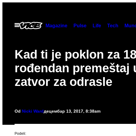
Скочи
на
садржај
Otvori
Magazine
Pulse
Life
Tech
Munc
Meni
Kad ti je poklon za 18
rođendan premeštaj 
zatvor za odrasle
Od
Nicki Ward
децембар 13, 2017, 8:38am
Podeli: