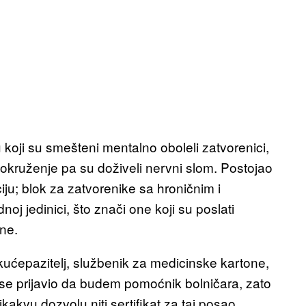
u koji su smešteni mentalno oboleli zatvorenici,
 okruženje pa su doživeli nervni slom. Postojao
ciju; blok za zatvorenike sa hroničnim i
noj jedinici, što znači one koji su poslati
ene.
kućepazitelj, službenik za medicinske kartone,
m se prijavio da budem pomoćnik bolničara, zato
akvu dozvolu niti sertifikat za taj posao.