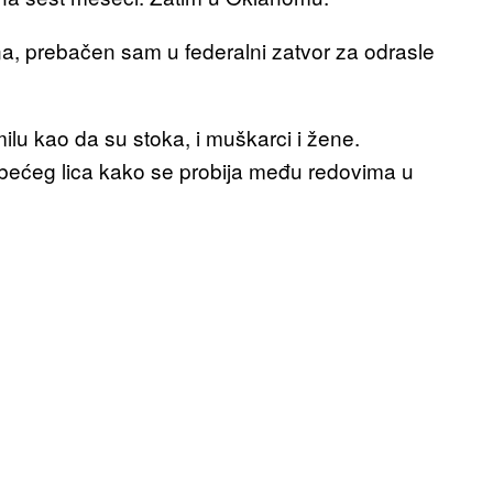
, prebačen sam u federalni zatvor za odrasle
omilu kao da su stoka, i muškarci i žene.
ebećeg lica kako se probija među redovima u