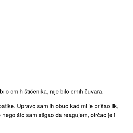
lo crnih štićenika, nije bilo crnih čuvara.
tike. Upravo sam ih obuo kad mi je prišao lik,
e nego što sam stigao da reagujem, otrčao je i