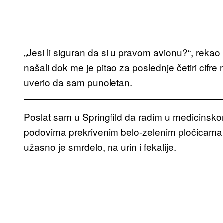
„Jesi li siguran da si u pravom avionu?“, rekao
našali dok me je pitao za poslednje četiri cifre
uverio da sam punoletan.
Poslat sam u Springfild da radim u medicinskom
podovima prekrivenim belo-zelenim pločicama i 
užasno je smrdelo, na urin i fekalije.