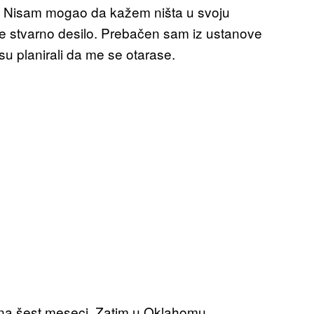
pu. Nisam mogao da kažem ništa u svoju
se stvarno desilo. Prebačen sam iz ustanove
 planirali da me se otarase.
, na šest meseci. Zatim u Oklahomu.