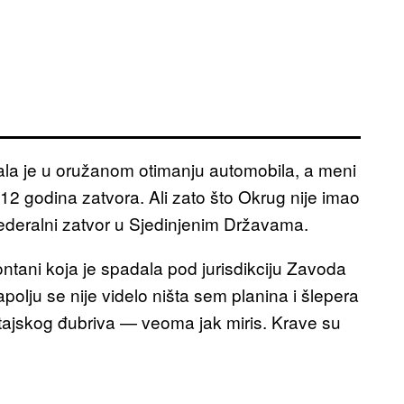
la je u oružanom otimanju automobila, a meni
2 godina zatvora. Ali zato što Okrug nije imao
 federalni zatvor u Sjedinjenim Državama.
tani koja je spadala pod jurisdikciju Zavoda
polju se nije videlo ništa sem planina i šlepera
tajskog đubriva — veoma jak miris. Krave su