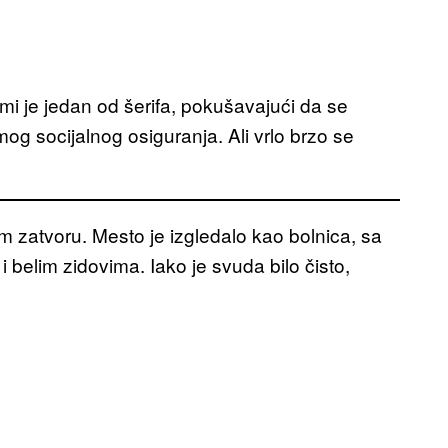
 mi je jedan od šerifa, pokušavajući da se
 mog socijalnog osiguranja. Ali vrlo brzo se
 zatvoru. Mesto je izgledalo kao bolnica, sa
belim zidovima. Iako je svuda bilo čisto,