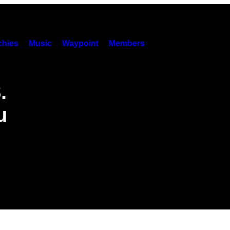
hies
Music
Waypoint
Members
.
u