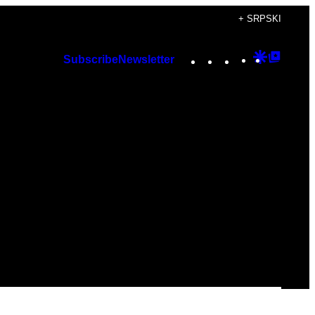
+ SRPSKI
Instagram
TikTok
YouTube
Google
Googl
Subscribe
Newsletter
Discover
Top
Posts