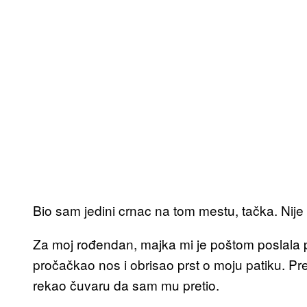
Bio sam jedini crnac na tom mestu, tačka. Nije bi
Za moj rođendan, majka mi je poštom poslala pa
pročačkao nos i obrisao prst o moju patiku. Pr
rekao čuvaru da sam mu pretio.