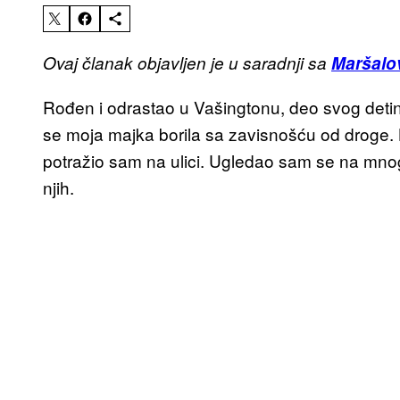
Ovaj članak objavljen je u saradnji sa
Maršalo
Rođen i odrastao u Vašingtonu, deo svog detinj
se moja majka borila sa zavisnošću od droge.
potražio sam na ulici. Ugledao sam se na mno
njih.