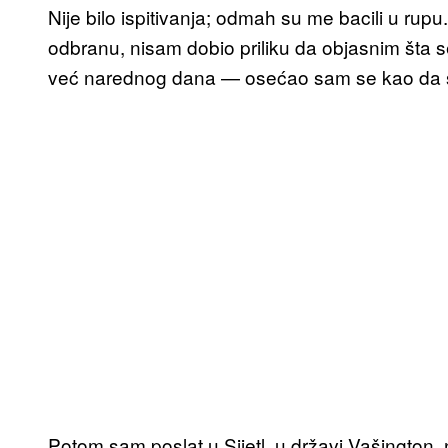
Nije bilo ispitivanja; odmah su me bacili u ru
odbranu, nisam dobio priliku da objasnim šta 
već narednog dana — osećao sam se kao da su
Potom sam poslat u Sijetl, u državi Vašington