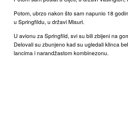
Potom, ubrzo nakon što sam napunio 18 godina
u Springfildu, u državi Misuri.
U avionu za Springfild, svi su bili zbijeni na g
Delovali su zbunjeno kad su ugledali klinca b
lancima i narandžastom kombinezonu.