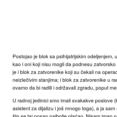
Postojao je blok sa psihijatrijskim odeljenjem, 
kao i oni koji nisu mogli da podnesu zatvorsko
je i blok za zatvorenike koji su čekali na opera
neizlečivim stanjima; i blok za zatvorenike u rad
ovamo da bi radili i održavali zgradu, poput m
U radnoj jedinici smo imali svakakve poslove (
asistent za dijalizu i još mnogo toga), a ja sa
što se taj posao najbolje plaćao. Nisam imao nik