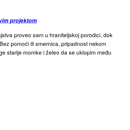
vim projektom
stva proveo sam u hraniteljskoj porodici, dok
 Bez pomoći ili smernica, pripadnost nekom
ge starije momke i želeo da se uklopim među