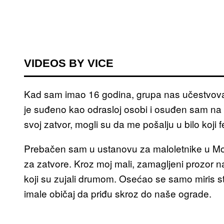
VIDEOS BY VICE
Kad sam imao 16 godina, grupa nas učestvova
je suđeno kao odrasloj osobi i osuđen sam na 1
svoj zatvor, mogli su da me pošalju u bilo koji
Prebačen sam u ustanovu za maloletnike u Mon
za zatvore. Kroz moj mali, zamagljeni prozor na
koji su zujali drumom. Osećao se samo miris s
imale običaj da priđu skroz do naše ograde.