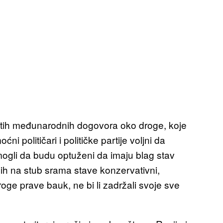
utih međunarodnih dogovora oko droge, koje
ni političari i političke partije voljni da
 mogli da budu optuženi da imaju blag stav
ih na stub srama stave konzervativni,
oge prave bauk, ne bi li zadržali svoje sve