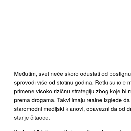
Međutim, svet neće skoro odustati od postign
sprovodi više od stotinu godina. Retki su iole moć
primene visoko rizičnu strategiju zbog koje bi
prema drogama. Takvi imaju realne izglede da 
staromodni medijski klanovi, obavezni da od dr
starije čitaoce.