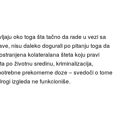
ljaju oko toga šta tačno da rade u vezi sa
ave, nisu daleko dogurali po pitanju toga da
rostranjena kolateralana šteta koju pravi
a po životnu sredinu, kriminalizacija,
espotrebne prekomerne doze – svedoči o tome
rogi izgleda ne funkcioniše.