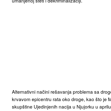
umanjenoj šteti i dekriminalizaciji.
Alternativni načini rešavanja problema sa dro
krvavom epicentru rata oko droge, kao što je 
skupštine Ujedinjenih nacija u Njujorku u apri