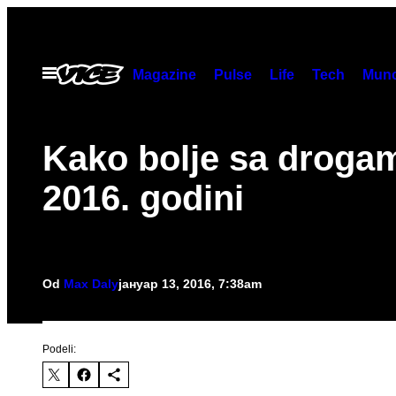
Скочи
на
садржај
Otvori
Magazine
Pulse
Life
Tech
Munc
Meni
Kako bolje sa droga
2016. godini
Od
Max Daly
јануар 13, 2016, 7:38am
Podeli: