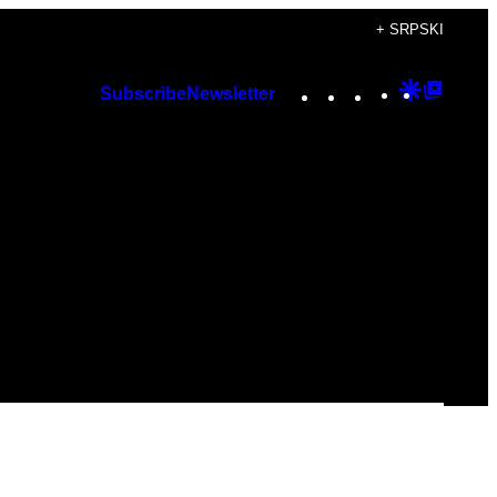
+ SRPSKI
Instagram
TikTok
YouTube
Google
Googl
Subscribe
Newsletter
Discover
Top
Posts