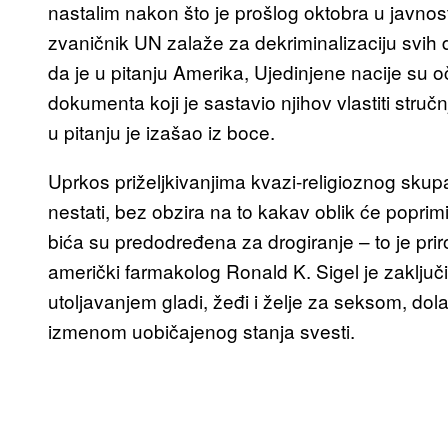
nastalim nakon što je prošlog oktobra u javnos
zvaničnik UN zalaže za dekriminalizaciju svih 
da je u pitanju Amerika, Ujedinjene nacije su
dokumenta koji je sastavio njihov vlastiti struč
u pitanju je izašao iz boce.
Uprkos priželjkivanjima kvazi-religioznog skup
nestati, bez obzira na to kakav oblik će poprimi
bića su predodređena za drogiranje – to je priro
američki farmakolog Ronald K. Sigel je zaključ
utoljavanjem gladi, žeđi i želje za seksom, dolaz
izmenom uobičajenog stanja svesti.