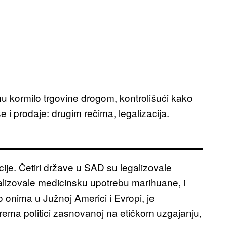
zmu kormilo trgovine drogom, kontrolišući kako
e i prodaje: drugim rečima, legalizacija.
ije. Četiri države u SAD su legalizovale
alizovale medicinsku upotrebu marihuane, i
 onima u Južnoj Americi i Evropi, je
ema politici zasnovanoj na etičkom uzgajanju,