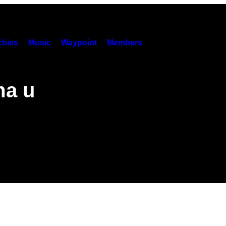
hies
Music
Waypoint
Members
ma u