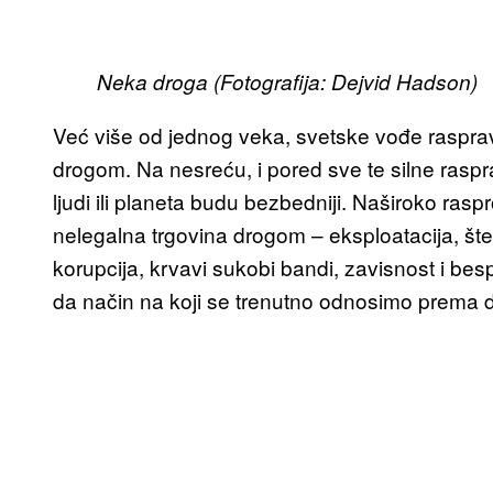
Neka droga (Fotografija: Dejvid Hadson)
Već više od jednog veka, svetske vođe rasprav
drogom. Na nesreću, i pored sve te silne raspr
ljudi ili planeta budu bezbedniji. Naširoko rasp
nelegalna trgovina drogom – eksploatacija, štet
korupcija, krvavi sukobi bandi, zavisnost i b
da način na koji se trenutno odnosimo prema d