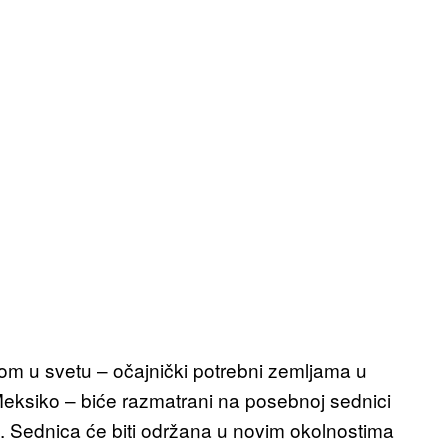
gom u svetu – očajnički potrebni zemljama u
Meksiko – biće razmatrani na posebnoj sednici
lu. Sednica će biti održana u novim okolnostima