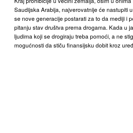
Kraj prohibicije u većini zemalja, osim u onima
Saudijska Arabija, najverovatnije će nastupiti
se nove generacije postarati za to da mediji i 
pitanju stav društva prema drogama. Kada u j
ljudima koji se drogiraju treba pomoći, a ne sti
mogućnosti da stiču finansijsku dobit kroz uređ