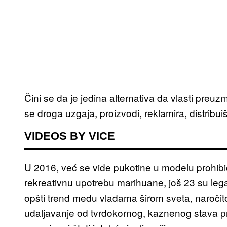
Čini se da je jedina alternativa da vlasti preu
se droga uzgaja, proizvodi, reklamira, distribuiš
VIDEOS BY VICE
U 2016, već se vide pukotine u modelu prohibic
rekreativnu upotrebu marihuane, još 23 su leg
opšti trend među vladama širom sveta, naročito
udaljavanje od tvrdokornog, kaznenog stava pr