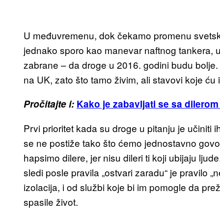
U međuvremenu, dok čekamo promenu svetskog 
jednako sporo kao manevar naftnog tankera, u
zabrane – da droge u 2016. godini budu bolje.
na UK, zato što tamo živim, ali stavovi koje ć
Pročitajte i:
Kako je zabavljati se sa dilero
Prvi prioritet kada su droge u pitanju je učini
se ne postiže tako što ćemo jednostavno govorit
hapsimo dilere, jer nisu dileri ti koji ubijaju lj
sledi posle pravila „ostvari zaradu“ je pravilo „n
izolacija, i od službi koje bi im pomogle da pre
spasile život.