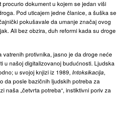
t procurio dokument u kojem se jedan viši
droga. Pod uticajem jedne članice, a šuška se
 očajnički pokušavale da umanje značaj ovog
njak. Ali bez obzira, duh reformi kada su droge
a vatrenih protivnika, jasno je da droge neće
ti u našoj digitalizovanoj budućnosti. Ljudska
dno; u svojoj knjizi iz 1989,
,
Intoksikacija
io da posle bazičnih ljudskih potreba za
i naša „četvrta potreba“, instiktivni poriv za