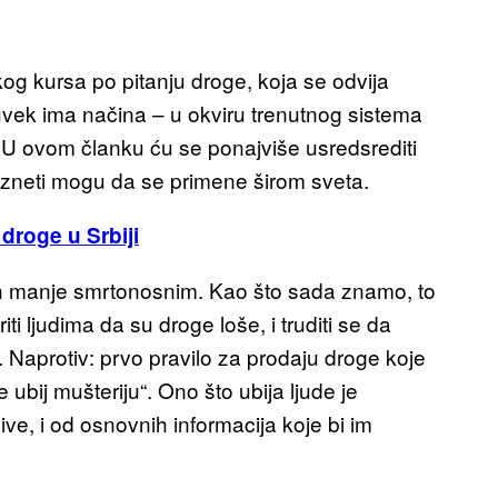
kursa po pitanju droge, koja se odvija
vek ima načina – u okviru trenutnog sistema
 U ovom članku ću se ponajviše usredsrediti
u izneti mogu da se primene širom sveta.
m
droge
u Srbiji
ti ih manje smrtonosnim. Kao što sada znamo, to
i ljudima da su droge loše, i truditi se da
ude. Naprotiv: prvo pravilo za prodaju droge koje
e ubij mušteriju“. Ono što ubija ljude je
žive, i od osnovnih informacija koje bi im