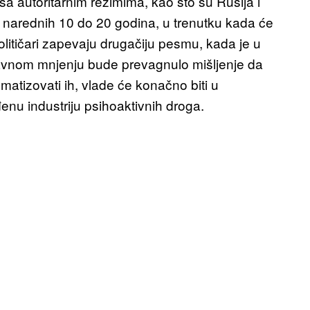
 sa autoritarnim režimima, kao što su Rusija i
 u narednih 10 do 20 godina, u trenutku kada će
političari zapevaju drugačiju pesmu, kada je u
avnom mnjenju bude prevagnulo mišljenje da
gmatizovati ih, vlade će konačno biti u
enu industriju psihoaktivnih droga.