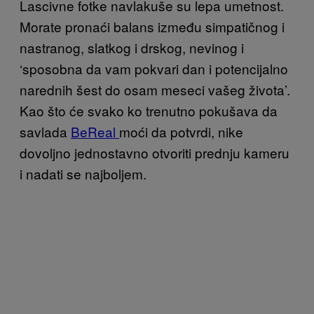
Lascivne fotke navlakuše su lepa umetnost.
Morate pronaći balans između simpatičnog i
nastranog, slatkog i drskog, nevinog i
‘sposobna da vam pokvari dan i potencijalno
narednih šest do osam meseci vašeg života’.
Kao što će svako ko trenutno pokušava da
savlada
BeReal
moći da potvrdi, nike
dovoljno jednostavno otvoriti prednju kameru
i nadati se najboljem.