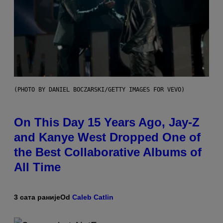
(PHOTO BY DANIEL BOCZARSKI/GETTY IMAGES FOR VEVO)
On This Day 15 Years Ago, Jay-Z
and Kanye West Dropped One of
the Best Collaborative Albums of
All Time
3 сата раније
Od
Caleb Catlin