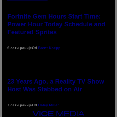
Fortnite Gem Hours Start Time:
Power Hour Today Schedule and
Featured Sprites
6 сати раније
Od
Brent Koepp
23 Years Ago, a Reality TV Show
Host Was Stabbed on Air
7 сати раније
Od
Haley Miller
VICE