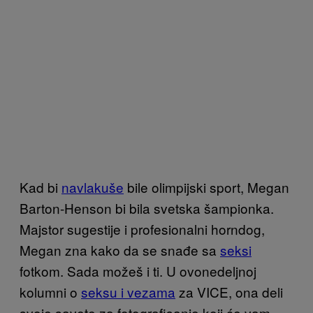
Kad bi
navlakuše
bile olimpijski sport, Megan
Barton-Henson bi bila svetska šampionka.
Majstor sugestije i profesionalni horndog,
Megan zna kako da se snađe sa
seksi
fotkom. Sada možeš i ti. U ovonedeljnoj
kolumni o
seksu i vezama
za VICE, ona deli
svoje savete za fotografisanje koji će vam