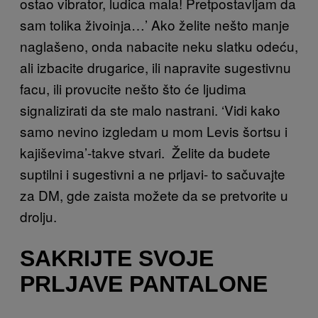
ostao vibrator, ludica mala! Pretpostavljam da
sam tolika živoinja…’ Ako želite nešto manje
naglašeno, onda nabacite neku slatku odeću,
ali izbacite drugarice, ili napravite sugestivnu
facu, ili provucite nešto što će ljudima
signalizirati da ste malo nastrani. ‘Vidi kako
samo nevino izgledam u mom Levis šortsu i
kajiševima’-takve stvari. Želite da budete
suptilni i sugestivni a ne prljavi- to sačuvajte
za DM, gde zaista možete da se pretvorite u
drolju.
SAKRIJTE SVOJE
PRLJAVE PANTALONE