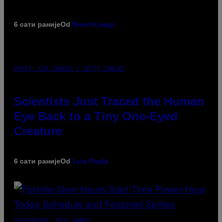
6 сати раније
Od
Brent Koepp
PHOTO: CSA IMAGES / GETTY IMAGES
Scientists Just Traced the Human
Eye Back to a Tiny One-Eyed
Creature
6 сати раније
Od
Luis Prada
SCREENSHOT: EPIC GAMES