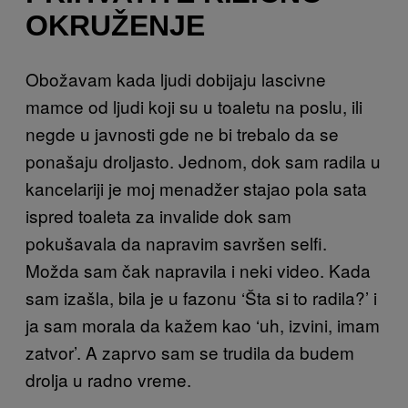
OKRUŽENJE
Obožavam kada ljudi dobijaju lascivne
mamce od ljudi koji su u toaletu na poslu, ili
negde u javnosti gde ne bi trebalo da se
ponašaju droljasto. Jednom, dok sam radila u
kancelariji je moj menadžer stajao pola sata
ispred toaleta za invalide dok sam
pokušavala da napravim savršen selfi.
Možda sam čak napravila i neki video. Kada
sam izašla, bila je u fazonu ‘Šta si to radila?’ i
ja sam morala da kažem kao ‘uh, izvini, imam
zatvor’. A zaprvo sam se trudila da budem
drolja u radno vreme.