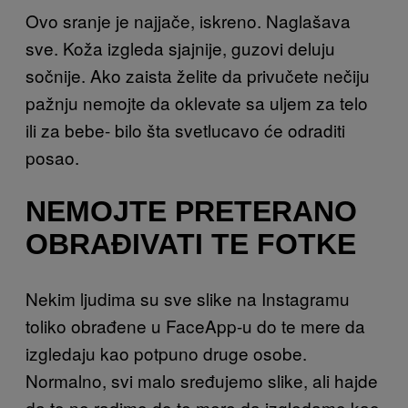
Ovo sranje je najjače, iskreno. Naglašava
sve. Koža izgleda sjajnije, guzovi deluju
sočnije. Ako zaista želite da privučete nečiju
pažnju nemojte da oklevate sa uljem za telo
ili za bebe- bilo šta svetlucavo će odraditi
posao.
NEMOJTE PRETERANO
OBRAĐIVATI TE FOTKE
Nekim ljudima su sve slike na Instagramu
toliko obrađene u FaceApp-u do te mere da
izgledaju kao potpuno druge osobe.
Normalno, svi malo sređujemo slike, ali hajde
da to ne radimo do te mere da izgledamo kao