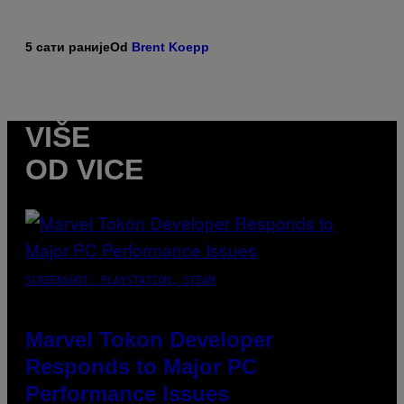
5 сати раније
Od
Brent Koepp
VIŠE
OD VICE
SCREENSHOT: PLAYSTATION, STEAM
Marvel Tokon Developer
Responds to Major PC
Performance Issues