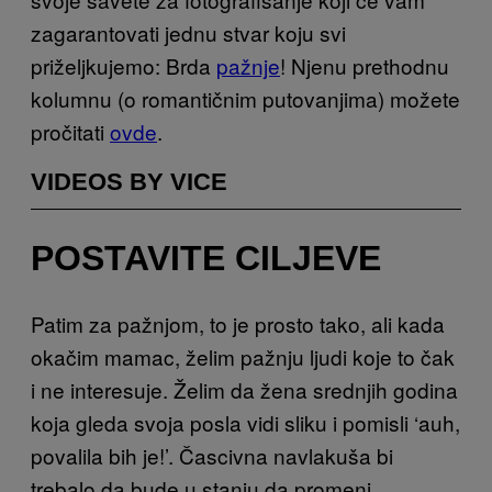
zagarantovati jednu stvar koju svi
priželjkujemo: Brda
pažnje
! Njenu prethodnu
kolumnu (o romantičnim putovanjima) možete
pročitati
ovde
.
VIDEOS BY VICE
POSTAVITE CILJEVE
Patim za pažnjom, to je prosto tako, ali kada
okačim mamac, želim pažnju ljudi koje to čak
i ne interesuje. Želim da žena srednjih godina
koja gleda svoja posla vidi sliku i pomisli ‘auh,
povalila bih je!’. Čascivna navlakuša bi
trebalo da bude u stanju da promeni