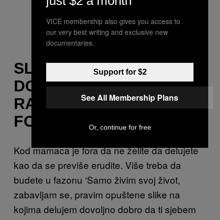
just $2 a month
VICE membership also gives you access to
our very best writing and exclusive new
documentaries.
SLIKAJTE SE DOK STE U
Support for $2
DOBROM
See All Membership Plans
RASPOLOŽENJU, NE
FORSIRAJTE KAD NISTE
Or, continue for free
Kod mamaca je fora da ne želite da delujete
kao da se previše erudite. Više treba da
budete u fazonu ‘Samo živim svoj život,
zabavljam se, pravim opuštene slike na
kojima delujem dovoljno dobro da ti sjebem