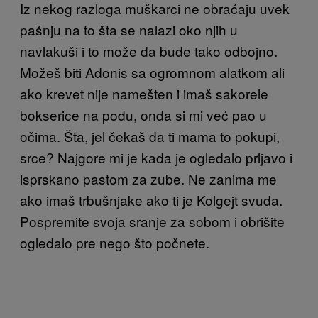
Iz nekog razloga muškarci ne obraćaju uvek
pašnju na to šta se nalazi oko njih u
navlakuši i to može da bude tako odbojno.
Možeš biti Adonis sa ogromnom alatkom ali
ako krevet nije namešten i imaš sakorele
bokserice na podu, onda si mi već pao u
očima. Šta, jel čekaš da ti mama to pokupi,
srce? Najgore mi je kada je ogledalo prljavo i
isprskano pastom za zube. Ne zanima me
ako imaš trbušnjake ako ti je Kolgejt svuda.
Pospremite svoja sranje za sobom i obrišite
ogledalo pre nego što počnete.