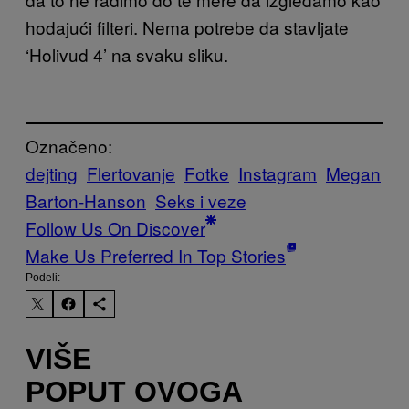
hodajući filteri. Nema potrebe da stavljate
‘Holivud 4’ na svaku sliku.
Označeno:
dejting
Flertovanje
Fotke
Instagram
Megan
Barton-Hanson
Seks i veze
Follow Us On Discover
Make Us Preferred In Top Stories
Podeli:
VIŠE
POPUT OVOGA