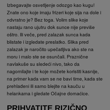
Izbegavajte osvetljenje odozgo kao kugu!
Znate ono koje imaju frizeri koje sija na dole i
odvratno je? Bez toga. Volim slike koje
nastaju rano ujutru dok sunce nije previše
oštro. Ili veče, pred zalazak sunca kada
blistate i izgledate preslatko. Slika pred
zalazak je naročito upečatljiva ako ste na
moru i malo ste se osunčali. Praznične
navlakuše su sledeći nivo, tako da
nagomilajte i te koje možete koristiti kasnije,
na primer kada vam se ne bavi time, kada ste
prehlađeni ili samo blejite na kauču u
helankama i gledate Očajne domaćice.
PRIHVATITE RIZIČNO