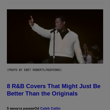
(PHOTO BY EBET ROBERTS/REDFERNS)
8 R&B Covers That Might Just Be
Better Than the Originals
5 минута раније
Od
Caleb Catlin