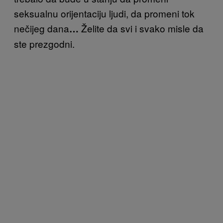
seksualnu orijentaciju ljudi, da promeni tok
nečijeg dana
Želite da svi i svako misle da
…
ste prezgodni.