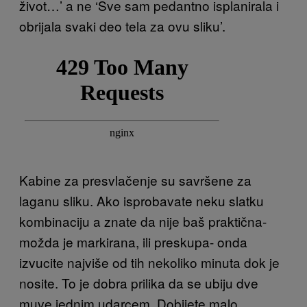
život…’ a ne ‘Sve sam pedantno isplanirala i
obrijala svaki deo tela za ovu sliku’.
Kabine za presvlačenje su savršene za
laganu sliku. Ako isprobavate neku slatku
kombinaciju a znate da nije baš praktična-
možda je markirana, ili preskupa- onda
izvucite najviše od tih nekoliko minuta dok je
nosite. To je dobra prilika da se ubiju dve
muve jednim udarcem. Dobijete malo