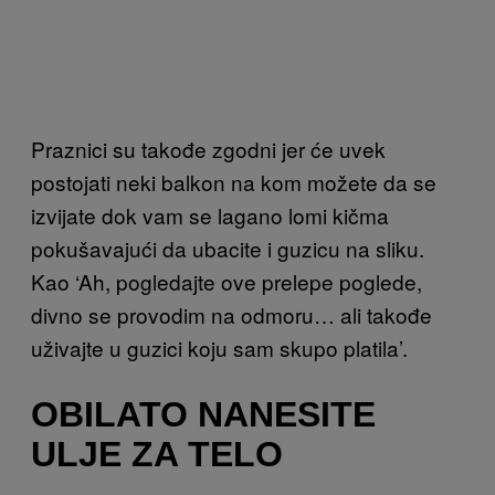
Praznici su takođe zgodni jer će uvek
postojati neki balkon na kom možete da se
izvijate dok vam se lagano lomi kičma
pokušavajući da ubacite i guzicu na sliku.
Kao ‘Ah, pogledajte ove prelepe poglede,
divno se provodim na odmoru… ali takođe
uživajte u guzici koju sam skupo platila’.
OBILATO NANESITE
ULJE ZA TELO