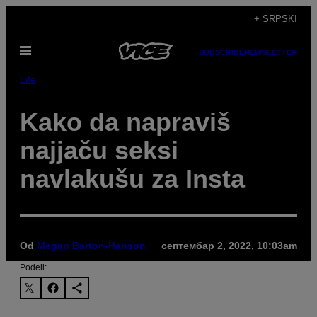
Скочи
+ SRPSKI
на
Otvori
садржај
SUBSCRIBE
NEWSLETTER
Meni
Life
Kako da napraviš
najjaču seksi
navlakušu za Insta
Od
Megan Barton-Hanson
септембар 2, 2022, 10:03am
Podeli: