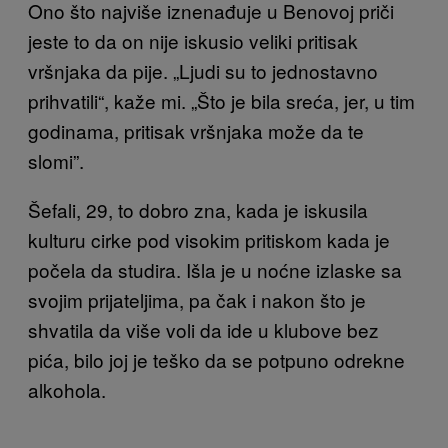
Ono što najviše iznenađuje u Benovoj priči
jeste to da on nije iskusio veliki pritisak
vršnjaka da pije. „Ljudi su to jednostavno
prihvatili“, kaže mi. „Što je bila sreća, jer, u tim
godinama, pritisak vršnjaka može da te
slomi”.
Šefali, 29, to dobro zna, kada je iskusila
kulturu cirke pod visokim pritiskom kada je
počela da studira. Išla je u noćne izlaske sa
svojim prijateljima, pa čak i nakon što je
shvatila da više voli da ide u klubove bez
pića, bilo joj je teško da se potpuno odrekne
alkohola.