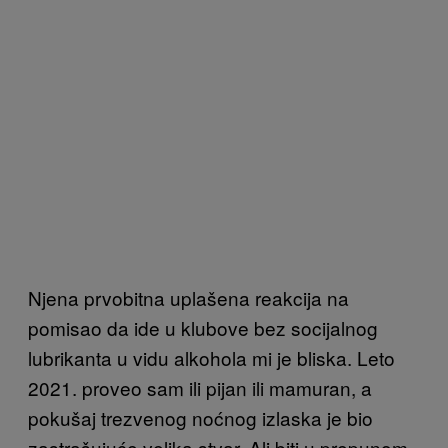
Njena prvobitna uplašena reakcija na
pomisao da ide u klubove bez socijalnog
lubrikanta u vidu alkohola mi je bliska. Leto
2021. proveo sam ili pijan ili mamuran, a
pokušaj trezvenog noćnog izlaska je bio
zastrašujuće velika stvar. Ali biti u prepunom,