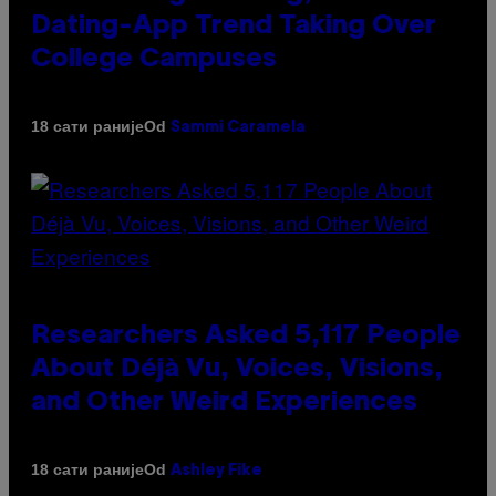
Dating-App Trend Taking Over
College Campuses
Od
18 сати раније
Sammi Caramela
Researchers Asked 5,117 People
About Déjà Vu, Voices, Visions,
and Other Weird Experiences
Od
18 сати раније
Ashley Fike