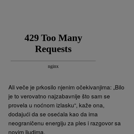
Ali veče je prkosilo njenim očekivanjima: „Bilo
je to verovatno najzabavnije što sam se
provela u noćnom izlasku“, kaže ona,
dodajući da se osećala kao da ima
neograničenu energiju za ples i razgovor sa
novim ljudima.