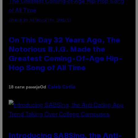
(PHOTO BY NITRO/GETTY IMAGES)
On This Day 32 Years Ago, The
Notorious B.I.G. Made the
Greatest Coming-Of-Age Hip-
Hop Song of All Time
Od
18 сати раније
Caleb Catlin
Introducing SABSing, the Anti-