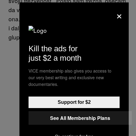
svoju trezvenost. „Pošto sam trezna, osećam
da više kontrolišem svoj noćni izlazak“, kaže
×
ona. „Mogu da odbacim dovoljno inhibicija, ali
i dalje ostanem u zoni udobnosti. Mogu da se
glupiram a da mi za to nije potreban alkohol.”
Kill the ads for
just $2 a month
VICE membership also gives you access to
our very best writing and exclusive new
documentaries.
Support for $2
See All Membership Plans