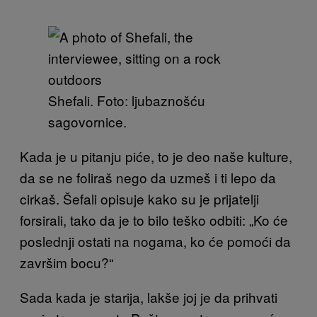
Shefali. Foto: ljubaznošću
sagovornice.
Kada je u pitanju piće, to je deo naše kulture,
da se ne foliraš nego da uzmeš i ti lepo da
cirkaš. Šefali opisuje kako su je prijatelji
forsirali, tako da je to bilo teško odbiti: „Ko će
poslednji ostati na nogama, ko će pomoći da
završim bocu?“
Sada kada je starija, lakše joj je da prihvati