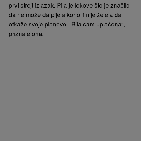
prvi strejt izlazak. Pila je lekove što je značilo
da ne može da pije alkohol i nije želela da
otkaže svoje planove. „Bila sam uplašena“,
priznaje ona.