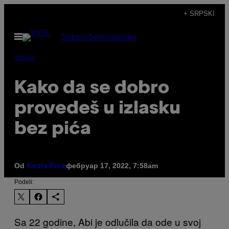
Скочи
+ SRPSKI
на
Otvori
Subscribe
Newsletter
садржај
Meni
Salute
Kako da se dobro
provedeš u izlasku
bez pića
Od
фебруар 17, 2022, 7:58am
Kezia Rice
Podeli:
Sa 22 godine, Abi je odlučila da ode u svoj