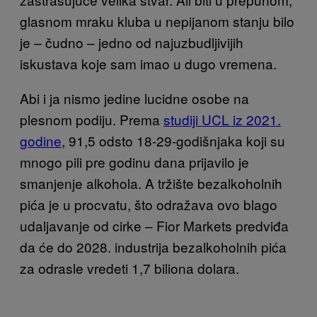
glasnom mraku kluba u nepijanom stanju bilo
je – čudno – jedno od najuzbudljivijih
iskustava koje sam imao u dugo vremena.
Abi i ja nismo jedine lucidne osobe na
plesnom podiju. Prema
studiji UCL iz 2021.
godine
, 91,5 odsto 18-29-godišnjaka koji su
mnogo pili pre godinu dana prijavilo je
smanjenje alkohola. A tržište bezalkoholnih
pića je u procvatu, što odražava ovo blago
udaljavanje od cirke – Fior Markets predviđa
da će do 2028. industrija bezalkoholnih pića
za odrasle vredeti 1,7 biliona dolara.