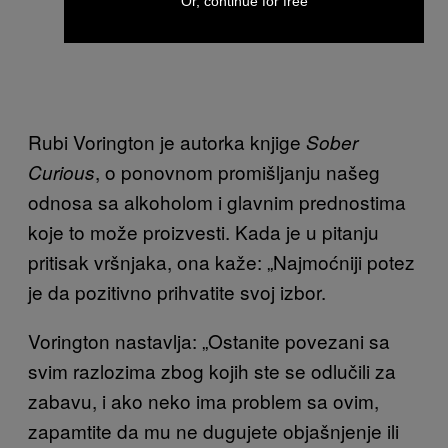
Or, continue for free
Rubi Vorington je autorka knjige
Sober
, o ponovnom promišljanju našeg
Curious
odnosa sa alkoholom i glavnim prednostima
koje to može proizvesti. Kada je u pitanju
pritisak vršnjaka, ona kaže: „Najmoćniji potez
je da pozitivno prihvatite svoj izbor.
Vorington nastavlja: ​​„Ostanite povezani sa
svim razlozima zbog kojih ste se odlučili za
zabavu, i ako neko ima problem sa ovim,
zapamtite da mu ne dugujete objašnjenje ili