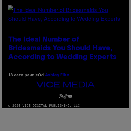
The Ideal Number of
Bridesmaids You Should Have,
According to Wedding Experts
Od
18 сати раније
Ashley Fike
VICE
MEDIA
INSTAGRAM
TIKTOK
YOUTUBE
© 2026 VICE DIGITAL PUBLISHING, LLC