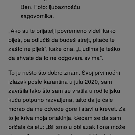
Ben. Foto: ljubaznošću
sagovornika.
„Ako su te prijatelji povremeno videli kako
piješ, pa odlučiš da budeš strejt, pitaće te
zašto ne piješ“, kaže ona. „Ljudima je teško
da shvate da to ne odgovara svima”.
To je nešto što dobro znam. Svoj prvi noćni
izlazak posle karantina u julu 2020, sam
završila tako što sam se vratila u roditeljsku
kuću potpuno razvaljena, tako da je ćale
morao da me odvede gore i stavi u krevet. Za
to je kriva moja ortakinja. Sećam se da sam
pričala ćaletu: „Išli smo u obilazak i ona može