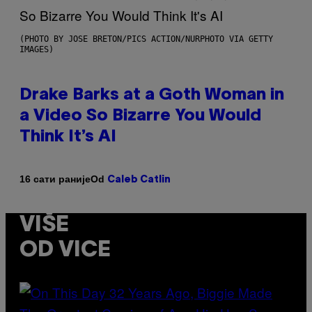
(PHOTO BY JOSE BRETON/PICS ACTION/NURPHOTO VIA GETTY
IMAGES)
Drake Barks at a Goth Woman in
a Video So Bizarre You Would
Think It’s AI
Od
16 сати раније
Caleb Catlin
VIŠE
OD VICE