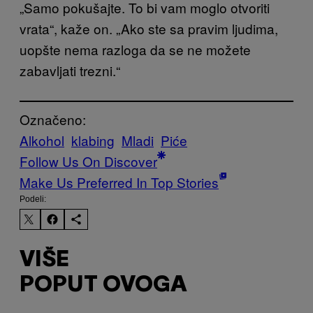
„Samo pokušajte. To bi vam moglo otvoriti
vrata“, kaže on. „Ako ste sa pravim ljudima,
uopšte nema razloga da se ne možete
zabavljati trezni.“
Označeno:
Alkohol
klabing
Mladi
Piće
Follow Us On Discover
Make Us Preferred In Top Stories
Podeli:
VIŠE
POPUT OVOGA