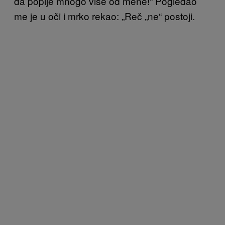
da popije mnogo više od mene!“ Pogledao
me je u oči i mrko rekao: „Reč „ne“ postoji.