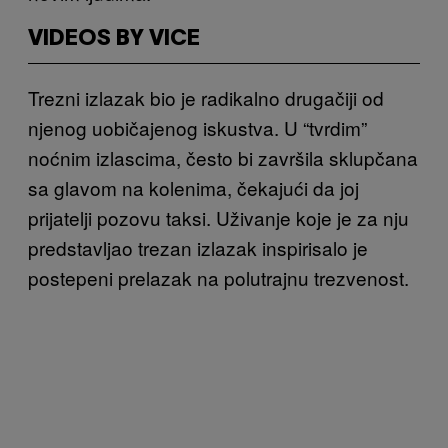
VIDEOS BY VICE
Trezni izlazak bio je radikalno drugačiji od
njenog uobičajenog iskustva. U “tvrdim”
noćnim izlascima, često bi završila sklupčana
sa glavom na kolenima, čekajući da joj
prijatelji pozovu taksi. Uživanje koje je za nju
predstavljao trezan izlazak inspirisalo je
postepeni prelazak na polutrajnu trezvenost.