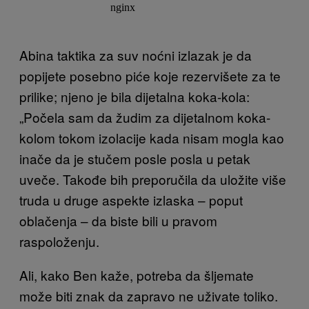
Abina taktika za suv noćni izlazak je da
popijete posebno piće koje rezervišete za te
prilike; njeno je bila dijetalna koka-kola:
„Počela sam da žudim za dijetalnom koka-
kolom tokom izolacije kada nisam mogla kao
inače da je stučem posle posla u petak
uveče. Takođe bih preporučila da uložite više
truda u druge aspekte izlaska – poput
oblačenja – da biste bili u pravom
raspoloženju.
Ali, kako Ben kaže, potreba da šljemate
može biti znak da zapravo ne uživate toliko.