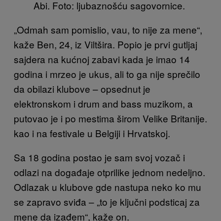
Abi. Foto: ljubaznošću sagovornice.
„Odmah sam pomislio, vau, to nije za mene“,
kaže Ben, 24, iz Viltšira. Popio je prvi gutljaj
sajdera na kućnoj zabavi kada je imao 14
godina i mrzeo je ukus, ali to ga nije sprečilo
da obilazi klubove – opsednut je
elektronskom i drum and bass muzikom, a
putovao je i po mestima širom Velike Britanije.
kao i na festivale u Belgiji i Hrvatskoj.
Sa 18 godina postao je sam svoj vozač i
odlazi na događaje otprilike jednom nedeljno.
Odlazak u klubove gde nastupa neko ko mu
se zapravo sviđa – „to je ključni podsticaj za
mene da izađem“, kaže on.