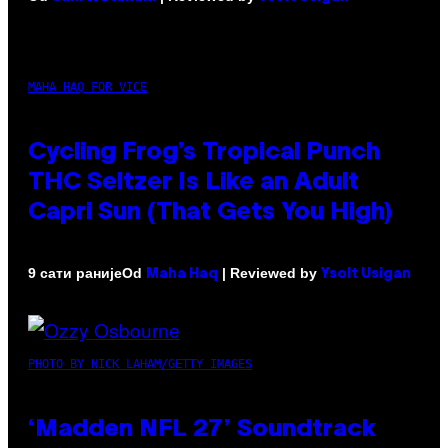
MAHA HAQ FOR VICE
Cycling Frog’s Tropical Punch
THC Seltzer Is Like an Adult
Capri Sun (That Gets You High)
Od
| Reviewed by
9 сати раније
Maha Haq
Ysolt Usigan
PHOTO BY NICK LAHAM/GETTY IMAGES
‘Madden NFL 27’ Soundtrack