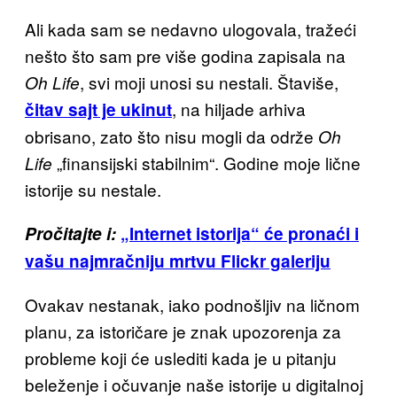
Ali kada sam se nedavno ulogovala, tražeći
nešto što sam pre više godina zapisala na
, svi moji unosi su nestali. Štaviše,
Oh Life
, na hiljade arhiva
čitav sajt je ukinut
obrisano, zato što nisu mogli da održe
Oh
„finansijski stabilnim“. Godine moje lične
Life
istorije su nestale.
Pročitajte i:
„
Internet istorija
“ će pronaći i
vašu najmračniju mrtvu Flickr galeriju
Ovakav nestanak, iako podnošljiv na ličnom
planu, za istoričare je znak upozorenja za
probleme koji će uslediti kada je u pitanju
beleženje i očuvanje naše istorije u digitalnoj