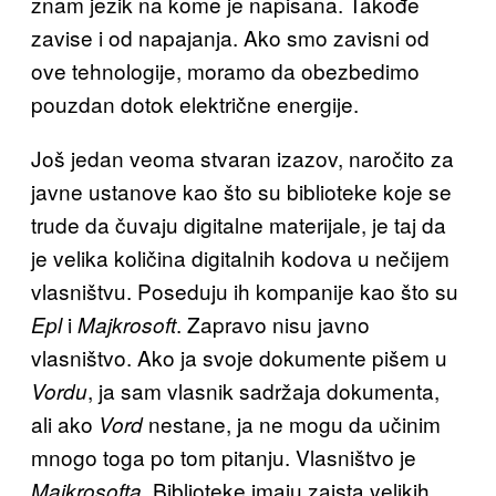
znam jezik na kome je napisana. Takođe
zavise i od napajanja. Ako smo zavisni od
ove tehnologije, moramo da obezbedimo
pouzdan dotok električne energije.
Još jedan veoma stvaran izazov, naročito za
javne ustanove kao što su biblioteke koje se
trude da čuvaju digitalne materijale, je taj da
je velika količina digitalnih kodova u nečijem
vlasništvu. Poseduju ih kompanije kao što su
i
. Zapravo nisu javno
Epl
Majkrosoft
vlasništvo. Ako ja svoje dokumente pišem u
, ja sam vlasnik sadržaja dokumenta,
Vordu
ali ako
nestane, ja ne mogu da učinim
Vord
mnogo toga po tom pitanju. Vlasništvo je
. Biblioteke imaju zaista velikih
Majkrosofta