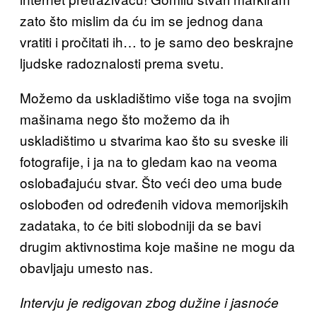
zato što mislim da ću im se jednog dana
vratiti i pročitati ih… to je samo deo beskrajne
ljudske radoznalosti prema svetu.
Možemo da uskladištimo više toga na svojim
mašinama nego što možemo da ih
uskladištimo u stvarima kao što su sveske ili
fotografije, i ja na to gledam kao na veoma
oslobađajuću stvar. Što veći deo uma bude
oslobođen od određenih vidova memorijskih
zadataka, to će biti slobodniji da se bavi
drugim aktivnostima koje mašine ne mogu da
obavljaju umesto nas.
Intervju je redigovan zbog dužine i jasnoće