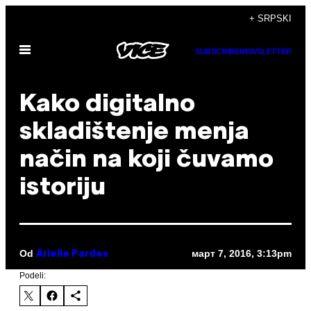
Скочи
+ SRPSKI
на
Otvori
садржај
SUBSCRIBE
NEWSLETTER
Meni
Kako digitalno
skladištenje menja
način na koji čuvamo
istoriju
Od
март 7, 2016, 3:13pm
Arielle Pardes
Podeli: