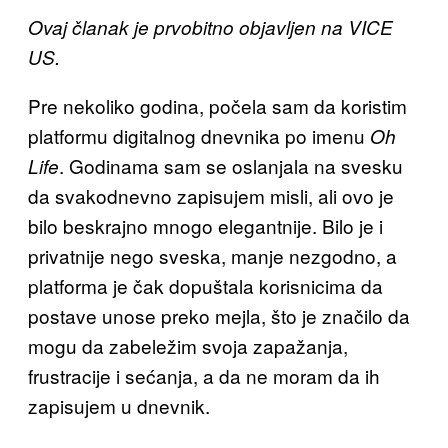
Ovaj članak je prvobitno objavljen na VICE
US.
Pre nekoliko godina, počela sam da koristim
platformu digitalnog dnevnika po imenu
Oh
. Godinama sam se oslanjala na svesku
Life
da svakodnevno zapisujem misli, ali ovo je
bilo beskrajno mnogo elegantnije. Bilo je i
privatnije nego sveska, manje nezgodno, a
platforma je čak dopuštala korisnicima da
postave unose preko mejla, što je značilo da
mogu da zabeležim svoja zapažanja,
frustracije i sećanja, a da ne moram da ih
zapisujem u dnevnik.