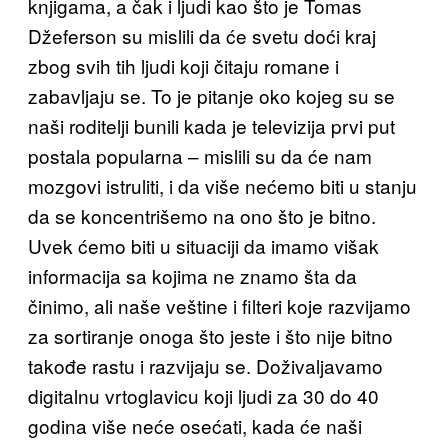
knjigama, a čak i ljudi kao što je Tomas
Džeferson su mislili da će svetu doći kraj
zbog svih tih ljudi koji čitaju romane i
zabavljaju se. To je pitanje oko kojeg su se
naši roditelji bunili kada je televizija prvi put
postala popularna – mislili su da će nam
mozgovi istruliti, i da više nećemo biti u stanju
da se koncentrišemo na ono što je bitno.
Uvek ćemo biti u situaciji da imamo višak
informacija sa kojima ne znamo šta da
činimo, ali naše veštine i filteri koje razvijamo
za sortiranje onoga što jeste i što nije bitno
takođe rastu i razvijaju se. Doživaljavamo
digitalnu vrtoglavicu koji ljudi za 30 do 40
godina više neće osećati, kada će naši