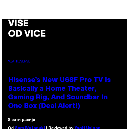
VIŠE
OD VICE
VIA HISENSE
Hisense’s New U6SF Pro TV Is
Basically a Home Theater,
Gaming Rig, And Soundbar In
One Box (Deal Alert!)
8 сати раније
Od
| Reviewed by
Sam Watanuki
Ysolt Usigan