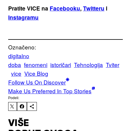
Pratite VICE na
Facebooku
,
Twitteru
i
Instagramu
Označeno:
digitalno
doba
fenomeni
istoričari
Tehnologija
Tviter
vice
Vice Blog
Follow Us On Discover
Make Us Preferred In Top Stories
Podeli:
VIŠE