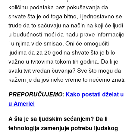
količinu podataka bez pokušavanja da
shvate šta je od toga bitno, i jednostavno se
trude da to sačuvaju na način na koji će ljudi
u budućnosti moći da nađu prave informacije
i u njima vide smisao. Oni će omogućiti
ljudima da za 20 godina shvate šta je bilo
važno u tvitovima tokom tih godina. Da li je
svaki tvit vredan čuvanja? Sve što mogu da
kažem je da još neko vreme to nećemo znati.
PREPORUČUJEMO:
Kako postati dželat u
u Americi
A šta je sa ljudskim sećanjem? Da li
tehnologija zamenjuje potrebu ljudskog