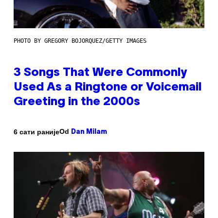
PHOTO BY GREGORY BOJORQUEZ/GETTY IMAGES
3 Songs That Were Commonly
Used As a Ringtone or Voicemail
Greeting in the 2000s
Od
6 сати раније
Dan Milam