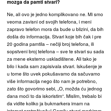
mozga da pamti stvari?
Ne, ali ovo je jedno komplikovano ne. Mi smo
veoma zavisni od svojih telefona, i meni
zapravo telefon mora da bude u blizini, da bih
došla do informacija. Stvari koje bih čak i pre
20 godina pamtila – nečiji broj telefona, ili
sopstveni broj telefona – sve te stvari su sada
za mene eksterno uskladištene. Ali tako je
bilo i kada sam zapisivala stvari. Iskušenje je
u tome što uvek pokušavamo da sačuvamo
više informacija nego što nam je potrebno,
zato što govorimo sebi, „O, možda ću jednog
dana moći to da iskoristim“. Mislim, trebalo bi
da vidite koliko ja bukmarkera imam na
internet pretraživaču! Gomilu stvari markiram