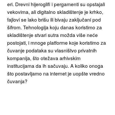
eri. Drevni hijeroglifi i pergamenti su opstajali
vekovima, ali digitalno skladištenje je krhko,
fajlovi se lako brišu ili bivaju zaključani pod
šifrom. Tehnologija koju danas koristimo za
skladištenje stvari sutra možda više neće
postojati, i mnoge platforme koje koristimo za
čuvanje podataka su vlasništvo privatnih
kompanija, što otežava arhivskim
institucijama da ih sačuvaju. A koliko onoga
što postavljamo na internet je uopšte vredno
čuvanja?