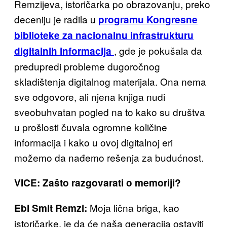
Remzijeva, istoričarka po obrazovanju, preko
deceniju je radila u
programu Kongresne
biblioteke za nacionalnu infrastrukturu
, gde je pokušala da
digitalnih informacija
predupredi probleme dugoročnog
skladištenja digitalnog materijala. Ona nema
sve odgovore, ali njena knjiga nudi
sveobuhvatan pogled na to kako su društva
u prošlosti čuvala ogromne količine
informacija i kako u ovoj digitalnoj eri
možemo da nađemo rešenja za budućnost.
VICE: Zašto razgovarati o memoriji?
Moja lična briga, kao
Ebi Smit Remzi:
istoričarke, je da će naša generacija ostaviti