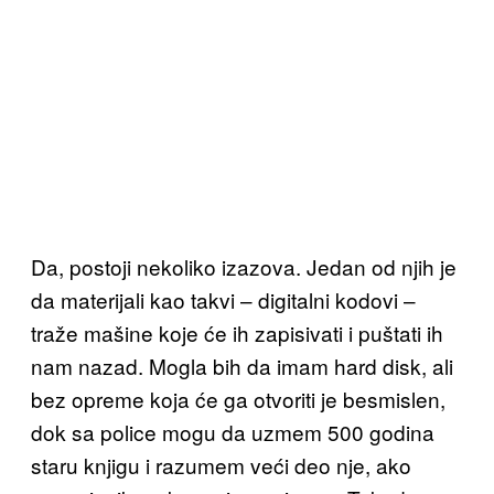
Da, postoji nekoliko izazova. Jedan od njih je
da materijali kao takvi – digitalni kodovi –
traže mašine koje će ih zapisivati i puštati ih
nam nazad. Mogla bih da imam hard disk, ali
bez opreme koja će ga otvoriti je besmislen,
dok sa police mogu da uzmem 500 godina
staru knjigu i razumem veći deo nje, ako