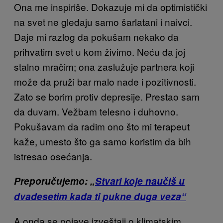
Ona me inspiriše. Dokazuje mi da optimistički
na svet ne gledaju samo šarlatani i naivci.
Daje mi razlog da pokušam nekako da
prihvatim svet u kom živimo. Neću da joj
stalno mračim; ona zaslužuje partnera koji
može da pruži bar malo nade i pozitivnosti.
Zato se borim protiv depresije. Prestao sam
da duvam. Vežbam telesno i duhovno.
Pokušavam da radim ono što mi terapeut
kaže, umesto što ga samo koristim da bih
istresao osećanja.
Preporučujemo: „
Stvari koje naučiš u
dvadesetim kada ti pukne duga veza“
A onda se pojave izveštaji o klimatskim