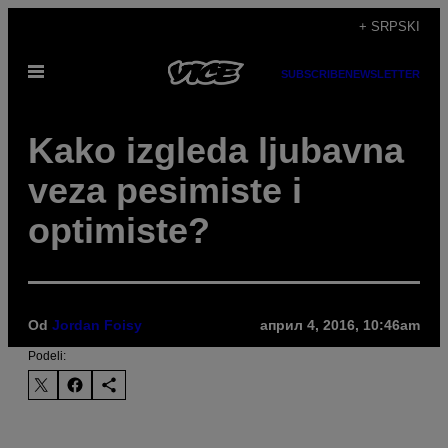
Скочи
+ SRPSKI
на
Otvori
садржај
SUBSCRIBE
NEWSLETTER
Meni
​Kako izgleda ljubavna
veza pesimiste i
optimiste?
Od
Jordan Foisy
април 4, 2016, 10:46am
Podeli: