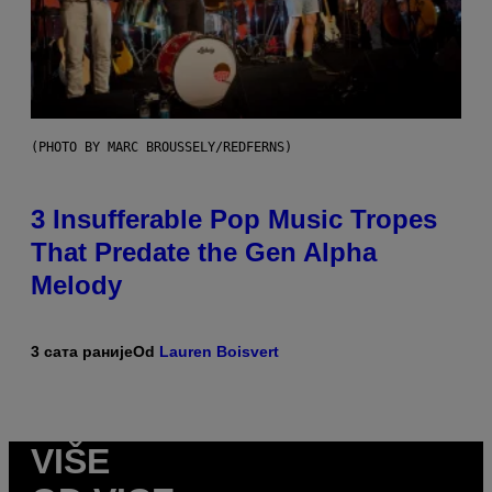
(PHOTO BY MARC BROUSSELY/REDFERNS)
3 Insufferable Pop Music Tropes
That Predate the Gen Alpha
Melody
3 сата раније
Od
Lauren Boisvert
VIŠE