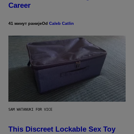
Career
41 минут раније
Od
Caleb Catlin
SAM WATANUKI FOR VICE
This Discreet Lockable Sex Toy