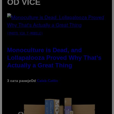
OD VICE
(PHOTO VIA T-MOBILE)
Monoculture is Dead, and
Lollapalooza Proved Why That’s
Actually a Great Thing
3 сата раније
Od
Caleb Catlin