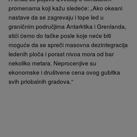
promenama koji kažu sledeće: „Ako okeani
nastave da se zagrevaju i tope led u
graničnim područjima Antarktika i Grenlanda,
stići ćemo do tačke posle koje neće biti
moguće da se spreči masovna dezintegracija
ledenih ploča i porast nivoa mora od bar
nekoliko metara. Neprocenjive su
ekonomske i društvene cena ovog gubitka
svih priobalnih gradova.“