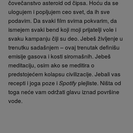
čovečanstvo asteroid od čipsa. Hoću da se
ulogujem i popljujem ceo svet, da ih sve
podavim. Da svaki film svima pokvarim, da
ismejem svaki bend koji moji prijatelji vole i
svaku kampanju čiji su deo. Jebeš življenje u
trenutku sadašnjem – ovaj trenutak definišu
emisije gasova i kosti siromašnih. Jebeš
meditaciju, osim ako se meditira o
predstojećem kolapsu civilizacije. Jebali vas
recepti i joga poze i
plejliste. Ništa od
Spotify
toga neće vam održati glavu iznad površine
vode.