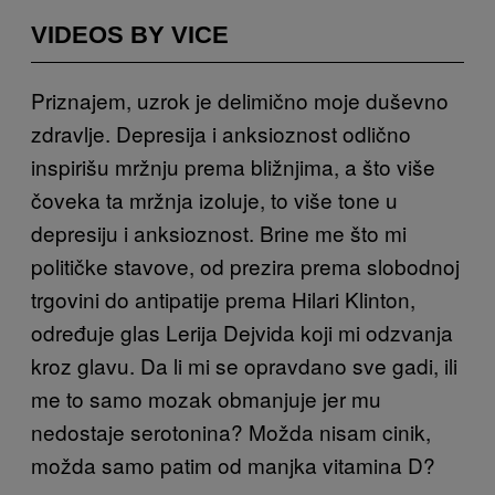
VIDEOS BY VICE
Priznajem, uzrok je delimično moje duševno
zdravlje. Depresija i anksioznost odlično
inspirišu mržnju prema bližnjima, a što više
čoveka ta mržnja izoluje, to više tone u
depresiju i anksioznost. Brine me što mi
političke stavove, od prezira prema slobodnoj
trgovini do antipatije prema Hilari Klinton,
određuje glas Lerija Dejvida koji mi odzvanja
kroz glavu. Da li mi se opravdano sve gadi, ili
me to samo mozak obmanjuje jer mu
nedostaje serotonina? Možda nisam cinik,
možda samo patim od manjka vitamina D?