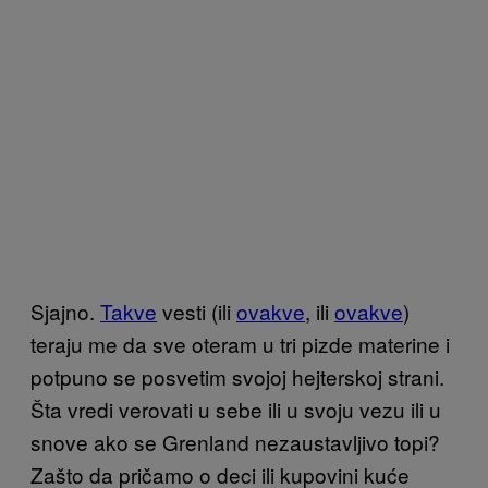
Sjajno.
Takve
vesti (ili
ovakve
, ili
ovakve
)
teraju me da sve oteram u tri pizde materine i
potpuno se posvetim svojoj hejterskoj strani.
Šta vredi verovati u sebe ili u svoju vezu ili u
snove ako se Grenland nezaustavljivo topi?
Zašto da pričamo o deci ili kupovini kuće