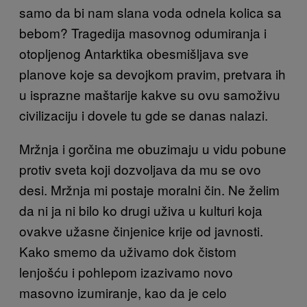
samo da bi nam slana voda odnela kolica sa
bebom? Tragedija masovnog odumiranja i
otopljenog Antarktika obesmišljava sve
planove koje sa devojkom pravim, pretvara ih
u isprazne maštarije kakve su ovu samoživu
civilizaciju i dovele tu gde se danas nalazi.
Mržnja i gorčina me obuzimaju u vidu pobune
protiv sveta koji dozvoljava da mu se ovo
desi. Mržnja mi postaje moralni čin. Ne želim
da ni ja ni bilo ko drugi uživa u kulturi koja
ovakve užasne činjenice krije od javnosti.
Kako smemo da uživamo dok čistom
lenjošću i pohlepom izazivamo novo
masovno izumiranje, kao da je celo