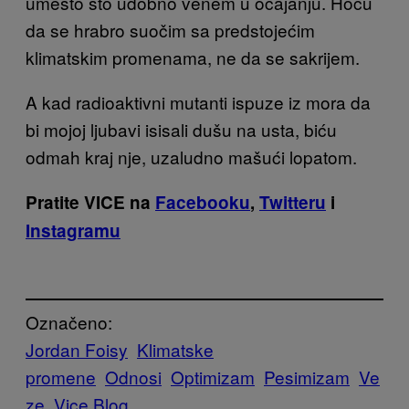
umesto što udobno venem u očajanju. Hoću
da se hrabro suočim sa predstojećim
klimatskim promenama, ne da se sakrijem.
A kad radioaktivni mutanti ispuze iz mora da
bi mojoj ljubavi isisali dušu na usta, biću
odmah kraj nje, uzaludno mašući lopatom.
Pratite VICE na
Facebooku
,
Twitteru
i
Instagramu
Označeno:
Jordan Foisy
Klimatske
promene
Odnosi
Optimizam
Pesimizam
Ve
ze
Vice Blog