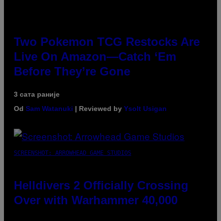
Two Pokemon TCG Restocks Are
Live On Amazon—Catch ‘Em
Before They’re Gone
3 сата раније
Od
Sam Watanuki
| Reviewed by
Ysolt Usigan
SCREENSHOT: ARROWHEAD GAME STUDIOS
Helldivers 2 Officially Crossing
Over with Warhammer 40,000