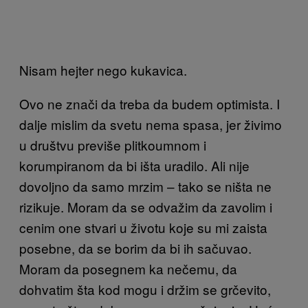
Nisam hejter nego kukavica.
Ovo ne znači da treba da budem optimista. I
dalje mislim da svetu nema spasa, jer živimo
u društvu previše plitkoumnom i
korumpiranom da bi išta uradilo. Ali nije
dovoljno da samo mrzim – tako se ništa ne
rizikuje. Moram da se odvažim da zavolim i
cenim one stvari u životu koje su mi zaista
posebne, da se borim da bi ih sačuvao.
Moram da posegnem ka nečemu, da
dohvatim šta kod mogu i držim se grčevito,