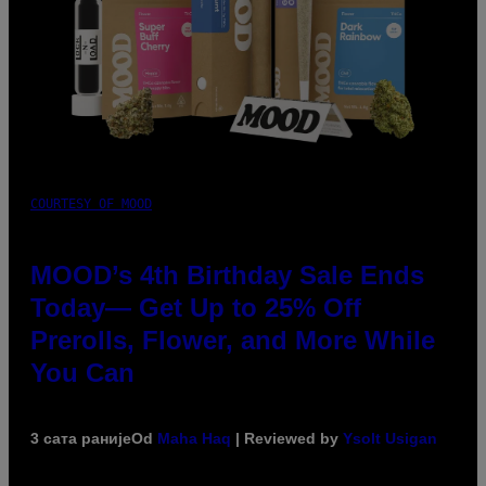
COURTESY OF MOOD
MOOD’s 4th Birthday Sale Ends
Today— Get Up to 25% Off
Prerolls, Flower, and More While
You Can
3 сата раније
Od
Maha Haq
| Reviewed by
Ysolt Usigan