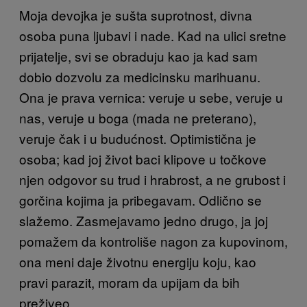
Moja devojka je sušta suprotnost, divna
osoba puna ljubavi i nade. Kad na ulici sretne
prijatelje, svi se obraduju kao ja kad sam
dobio dozvolu za medicinsku marihuanu.
Ona je prava vernica: veruje u sebe, veruje u
nas, veruje u boga (mada ne preterano),
veruje čak i u budućnost. Optimistična je
osoba; kad joj život baci klipove u točkove
njen odgovor su trud i hrabrost, a ne grubost i
gorčina kojima ja pribegavam. Odlično se
slažemo. Zasmejavamo jedno drugo, ja joj
pomažem da kontroliše nagon za kupovinom,
ona meni daje životnu energiju koju, kao
pravi parazit, moram da upijam da bih
preživeo.