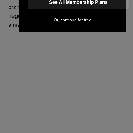
See All Membership Plans
brzinom da će nam se životi okončati pre
nego što stignemo da im damo ikakav
Or, continue for free
smisao.