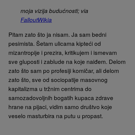
moja vizija budućnosti; via
FalloutWikia
Pitam zato što ja nisam. Ja sam bedni
pesimista. Šetam ulicama kipteći od
mizantropije i prezira, kritikujem i ismevam
sve gluposti i zablude na koje naiđem. Delom
zato što sam po profesiji komičar, ali delom
zato što, sve od sociopatije masovnog
kapitalizma u tržnim centrima do
samozadovoljnih bogatih kupaca zdrave
hrane na pijaci, vidim samo društvo koje
veselo masturbira na putu u propast.