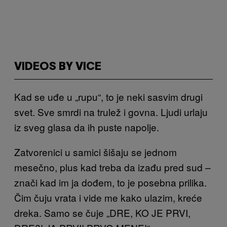
VIDEOS BY VICE
Kad se uđe u „rupu“, to je neki sasvim drugi
svet. Sve smrdi na trulež i govna. Ljudi urlaju
iz sveg glasa da ih puste napolje.
Zatvorenici u samici šišaju se jednom
mesečno, plus kad treba da izađu pred sud –
znači kad im ja dođem, to je posebna prilika.
Čim čuju vrata i vide me kako ulazim, kreće
dreka. Samo se čuje „DRE, KO JE PRVI,