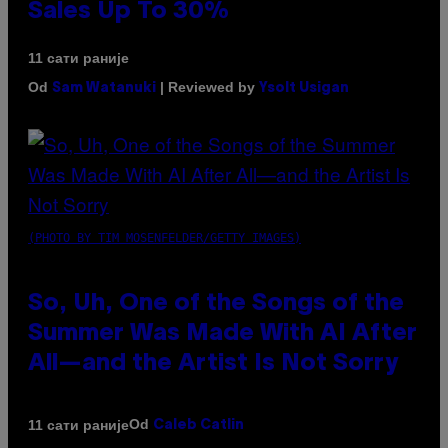
Sales Up To 30%
11 сати раније
Od
| Reviewed by
Sam Watanuki
Ysolt Usigan
(PHOTO BY TIM MOSENFELDER/GETTY IMAGES)
So, Uh, One of the Songs of the
Summer Was Made With AI After
All—and the Artist Is Not Sorry
Od
11 сати раније
Caleb Catlin