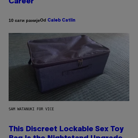
Career
Od
10 сати раније
Caleb Catlin
SAM WATANUKI FOR VICE
This Discreet Lockable Sex Toy