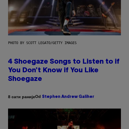
PHOTO BY SCOTT LEGATO/GETTY IMAGES
4 Shoegaze Songs to Listen to if
You Don’t Know if You Like
Shoegaze
Od
8 сати раније
Stephen Andrew Galiher