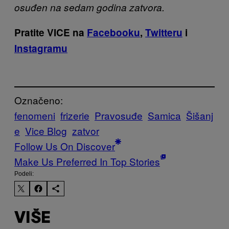
osuđen na sedam godina zatvora.
Pratite VICE na
Facebooku
,
Twitteru
i
Instagramu
Označeno:
fenomeni
frizerie
Pravosuđe
Samica
Šišanj
e
Vice Blog
zatvor
Follow Us On Discover
Make Us Preferred In Top Stories
Podeli:
VIŠE