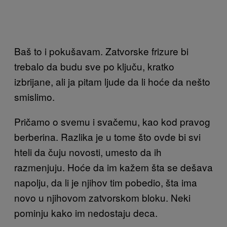
Baš to i pokušavam. Zatvorske frizure bi
trebalo da budu sve po ključu, kratko
izbrijane, ali ja pitam ljude da li hoće da nešto
smislimo.
Pričamo o svemu i svačemu, kao kod pravog
berberina. Razlika je u tome što ovde bi svi
hteli da čuju novosti, umesto da ih
razmenjuju. Hoće da im kažem šta se dešava
napolju, da li je njihov tim pobedio, šta ima
novo u njihovom zatvorskom bloku. Neki
pominju kako im nedostaju deca.