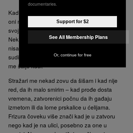
documentaries.
Kad se šišanje završi i pokažem im rezultat,
oni ne bi da mi vrate ogledalo. Samo merkaju
Support for $2
svoj lik, kažu kako najzad malo liče na sebe.
See All Membership Plans
Nekad nude da mi plate, ali nikad nikom
nisam naplatio. Neki se šale pa kažu „Kad
Or, continue for free
sudija vidi kako si me ošišao, odmah ima da
me šalje kući!“
Stražari me nekad zovu da šišam i kad nije
red, da ih malo smirim – kad prođe dosta
vremena, zatvorenici počnu da ih gađaju
izmetom ili da lome prskalice u ćelijama.
Frizura čoveku više znači kad je u zatvoru
nego kad je na ulici, posebno za one u