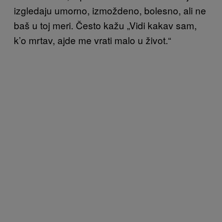
izgledaju umorno, izmoždeno, bolesno, ali ne
baš u toj meri. Često kažu „Vidi kakav sam,
k’o mrtav, ajde me vrati malo u život.“