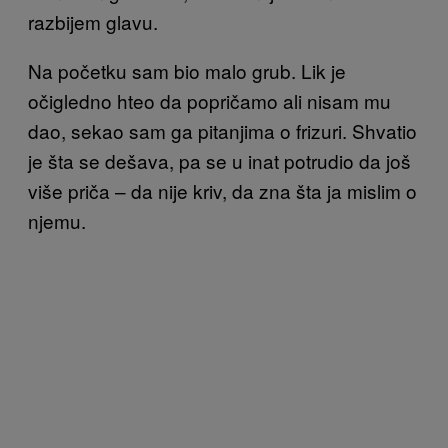
razbijem glavu.
Na početku sam bio malo grub. Lik je
očigledno hteo da popričamo ali nisam mu
dao, sekao sam ga pitanjima o frizuri. Shvatio
je šta se dešava, pa se u inat potrudio da još
više priča – da nije kriv, da zna šta ja mislim o
njemu.