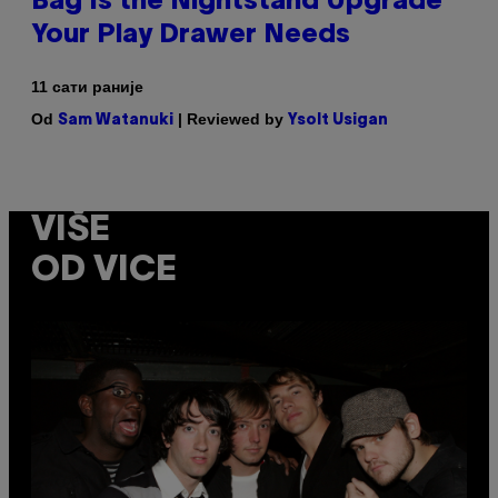
Bag Is the Nightstand Upgrade
Your Play Drawer Needs
11 сати раније
Od
| Reviewed by
Sam Watanuki
Ysolt Usigan
VIŠE
OD VICE