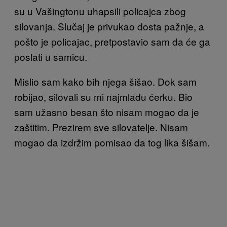
su u Vašingtonu uhapsili policajca zbog
silovanja. Slučaj je privukao dosta pažnje, a
pošto je policajac, pretpostavio sam da će ga
poslati u samicu.
Mislio sam kako bih njega šišao. Dok sam
robijao, silovali su mi najmlađu ćerku. Bio
sam užasno besan što nisam mogao da je
zaštitim. Prezirem sve silovatelje. Nisam
mogao da izdržim pomisao da tog lika šišam.