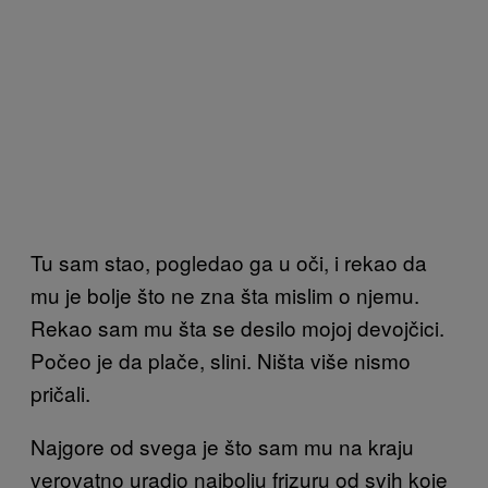
Tu sam stao, pogledao ga u oči, i rekao da
mu je bolje što ne zna šta mislim o njemu.
Rekao sam mu šta se desilo mojoj devojčici.
Počeo je da plače, slini. Ništa više nismo
pričali.
Najgore od svega je što sam mu na kraju
verovatno uradio najbolju frizuru od svih koje