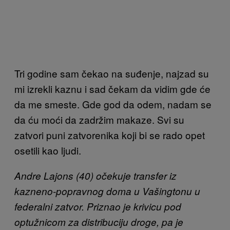
Tri godine sam čekao na suđenje, najzad su
mi izrekli kaznu i sad čekam da vidim gde će
da me smeste. Gde god da odem, nadam se
da ću moći da zadržim makaze. Svi su
zatvori puni zatvorenika koji bi se rado opet
osetili kao ljudi.
Andre Lajons (40) očekuje transfer iz
kazneno-popravnog doma u Vašingtonu u
federalni zatvor. Priznao je krivicu pod
optužnicom za distribuciju droge, pa je