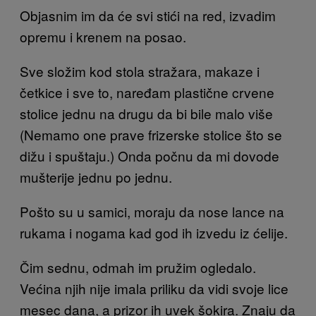
Objasnim im da će svi stići na red, izvadim
opremu i krenem na posao.
Sve složim kod stola stražara, makaze i
četkice i sve to, naređam plastične crvene
stolice jednu na drugu da bi bile malo više
(Nemamo one prave frizerske stolice što se
dižu i spuštaju.) Onda počnu da mi dovode
mušterije jednu po jednu.
Pošto su u samici, moraju da nose lance na
rukama i nogama kad god ih izvedu iz ćelije.
Čim sednu, odmah im pružim ogledalo.
Većina njih nije imala priliku da vidi svoje lice
mesec dana, a prizor ih uvek šokira. Znaju da