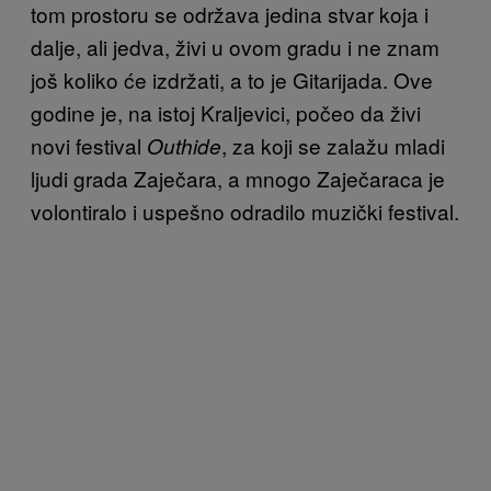
tom prostoru se održava jedina stvar koja i
dalje, ali jedva, živi u ovom gradu i ne znam
još koliko će izdržati, a to je Gitarijada. Ove
godine je, na istoj Kraljevici, počeo da živi
novi festival
, za koji se zalažu mladi
Outhide
ljudi grada Zaječara, a mnogo Zaječaraca je
volontiralo i uspešno odradilo muzički festival.