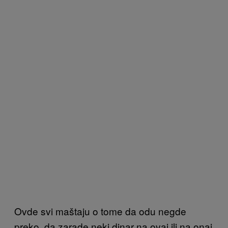
Ovde svi maštaju o tome da odu negde
preko, da zarade neki dinar na ovaj ili na onaj