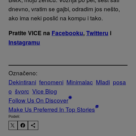
dnevno, vratim se gajbi, odradim jos nešto,
ako ima neki poslić na kompu i tako.
Pratite VICE na
Facebooku
,
Twitteru
i
Instagramu
Označeno:
Dekintirani
fenomeni
Minimalac
Mladi
posa
o
švorc
Vice Blog
Follow Us On Discover
Make Us Preferred In Top Stories
Podeli: