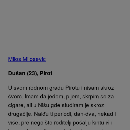
Milos Milosevic
Dušan (23), Pirot
U svom rodnom gradu Pirotu i nisam skroz
švorc. Imam da jedem, pijem, skrpim se za
cigare, ali u Nišu gde studiram je skroz
drugačije. Naiđu ti periodi, dan-dva, nekad i
više, pre nego što roditelji pošalju kintu i/ili