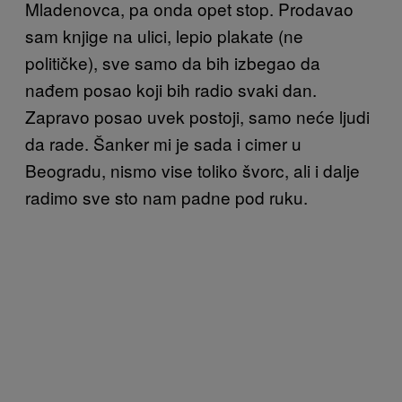
Mladenovca, pa onda opet stop. Prodavao
sam knjige na ulici, lepio plakate (ne
političke), sve samo da bih izbegao da
nađem posao koji bih radio svaki dan.
Zapravo posao uvek postoji, samo neće ljudi
da rade. Šanker mi je sada i cimer u
Beogradu, nismo vise toliko švorc, ali i dalje
radimo sve sto nam padne pod ruku.