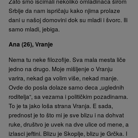
Zato smo iscimali nekoliko omladinaca širom
Srbije da nam ispričaju kako njima prolaze
dani u našoj domovini dok su mladi i švorc. Ili
samo mladi, jebiga.
Ana (26), Vranje
Nema tu neke filozofije. Sva mala mesta liče
jedno na drugo. Moje mišljenje o Vranju
varira, nekad ga volim više, nekad manje.
Ovde do posla dolaze samo deca „uglednih
roditelja“, sa vezama i političkim pozadinama.
To je ta jako loša strana Vranja. E sada,
prednost je to što mi je sve blizu i na dohvat
ruke, društvo je uvek na dve ulice od mene, a
izlasci jeftini. Blizu je Skoplje, blizu je Grčka. I