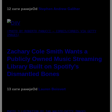
12 сати раније
Od
Stephen Andrew Galiher
(PHOTO BY ROBERTO PANUCCI – CORBIS/CORBIS VIA GETTY
IMAGES)
Zachary Cole Smith Wants a
Publicly Owned Music Streaming
Library Built on Spotify’s
Dismantled Bones
13 сати раније
Od
Lauren Boisvert
PHOTO ILLUSTRATION BY IAN WALDIE/GETTY IMAGES