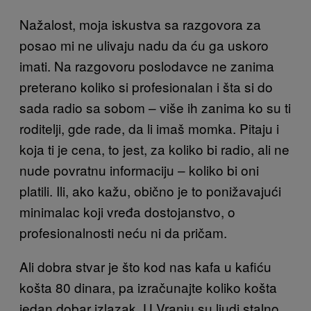
Nažalost, moja iskustva sa razgovora za
posao mi ne ulivaju nadu da ću ga uskoro
imati. Na razgovoru poslodavce ne zanima
preterano koliko si profesionalan i šta si do
sada radio sa sobom – više ih zanima ko su ti
roditelji, gde rade, da li imaš momka. Pitaju i
koja ti je cena, to jest, za koliko bi radio, ali ne
nude povratnu informaciju – koliko bi oni
platili. Ili, ako kažu, obično je to ponižavajući
minimalac koji vređa dostojanstvo, o
profesionalnosti neću ni da pričam.
Ali dobra stvar je što kod nas kafa u kafiću
košta 80 dinara, pa izračunajte koliko košta
jedan dobar izlazak. U Vranju su ljudi stalno