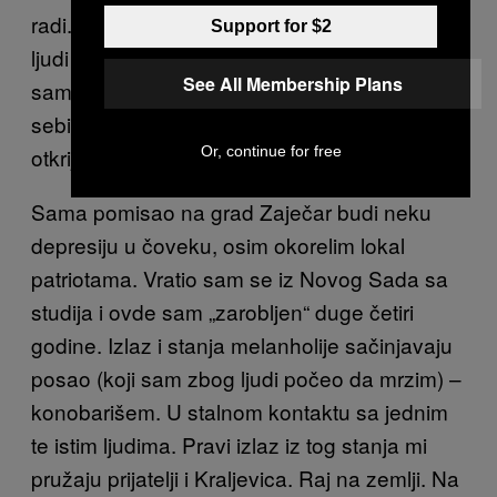
radi. Svrbi me džep, tako da spadam u grupu
Support for $2
ljudi koji zavode devojke bez para. I uspešan
See All Membership Plans
sam u tome. Kažem to bez i malo laskanja
sebi, samo sam realan. Kako, ne želim da
otkrijem tajnu.
Or, continue for free
Sama pomisao na grad Zaječar budi neku
depresiju u čoveku, osim okorelim lokal
patriotama. Vratio sam se iz Novog Sada sa
studija i ovde sam „zarobljen“ duge četiri
godine. Izlaz i stanja melanholije sačinjavaju
posao (koji sam zbog ljudi počeo da mrzim) –
konobarišem. U stalnom kontaktu sa jednim
te istim ljudima. Pravi izlaz iz tog stanja mi
pružaju prijatelji i Kraljevica. Raj na zemlji. Na