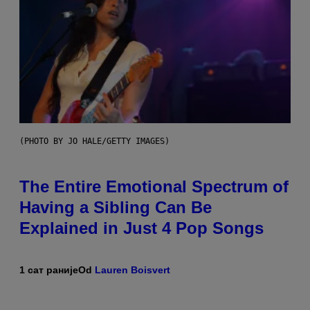
(PHOTO BY JO HALE/GETTY IMAGES)
The Entire Emotional Spectrum of
Having a Sibling Can Be
Explained in Just 4 Pop Songs
1 сат раније
Od
Lauren Boisvert