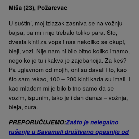
Miša (23), Požarevac
U suštini, moj izlazak zasniva se na vožnju
bajsa, pa mi i nije trebalo toliko para. Sto,
dvesta kinti za vops i nas nekoliko se okupi,
bleji, vozi. Nije nam ni bilo bitno koliko imamo,
nego ko je tu i kakva je zajebancija. Za keš?
Pa uglavnom od mojih, oni su davali i to, kao
što sam rekao, 100 – 200 kinti kada su imali. I
kao mlađem mi je bilo bitno samo da se
vozim, ispunim, tako je i dan danas – vožnja,
bleja, cura.
PREPORUČUJEMO:
Zašto je nelegalno
rušenje u Savamali društveno opasnije od