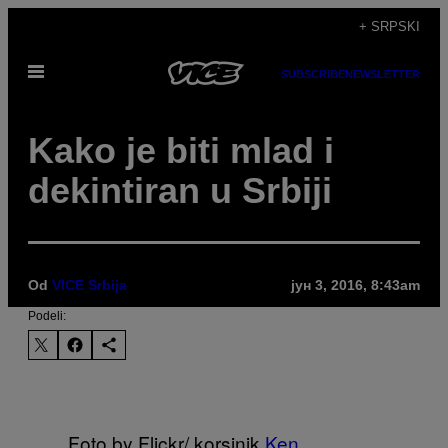
Скочи
+ SRPSKI
на
Otvori
садржај
SUBSCRIBE
NEWSLETTER
Meni
Kako je biti mlad i
dekintiran u Srbiji
Od
VICE Srbija
јун 3, 2016, 8:43am
Podeli:
Foto by Flickr/ korsinik
Ken