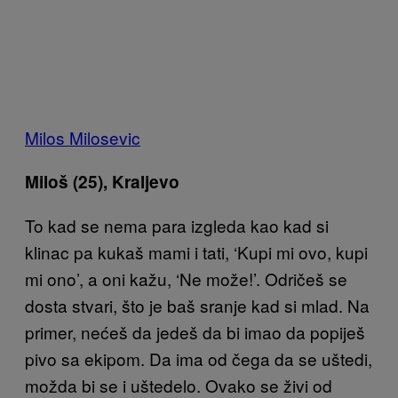
Milos Milosevic
Miloš (25), Kraljevo
To kad se nema para izgleda kao kad si
klinac pa kukaš mami i tati, ‘Kupi mi ovo, kupi
mi ono’, a oni kažu, ‘Ne može!’. Odričeš se
dosta stvari, što je baš sranje kad si mlad. Na
primer, nećeš da jedeš da bi imao da popiješ
pivo sa ekipom. Da ima od čega da se uštedi,
možda bi se i uštedelo. Ovako se živi od