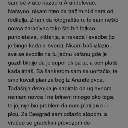
sam se vratio nazad u Aranđelovac.
Naravno, nisam hteo da tražim ni dinara od
roditelja. Znam da fotografišem, te sam nešto
novca zarađivao tako što bih fotkao
punoletstva, krštenja, a nekada i svadbe (to
je bingo kada si švorc). Nisam baš izlazio,
sve se svodilo na tu jednu kafanu gde je
gazdi bitnije da je super ekipa tu, a ceh platiš
kada imaš. Sa šankerom sam se uortačio, te
smo kovali plan za beg iz Aranđelovca.
Tadašnja devojka je kapirala da uglavnom
nemam novca i ne brinem mnogo oko toga,
te joj nije bio problem da nam plati pivo ili
picu. Za Beograd sam odlazio stopom, a
vraćao se gradskim prevozom do