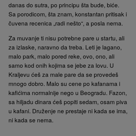
danas do sutra, po principu šta bude, biće.
Sa porodicom, šta znam, konstantan pritisak i
čuvena recenica „radi nešto“, a posla nema.
Za muvanje ti nisu potrebne pare u startu, ali
za izlaske, naravno da treba. Leti je lagano,
malo park, malo pored reke, ovo, ono, ali
samo kod onih kojima se jebe za lovu. U
Kraljevu ćeš za male pare da se provedeš
mnogo dobro. Malo su cene po kafanama i
kafićima normalnije nego u Beogradu. Fazon,
sa hiljadu dinara ćeš popiti sedam, osam piva
u kafani. Druženje ne prestaje ni kada se ima,
ni kada se nema.