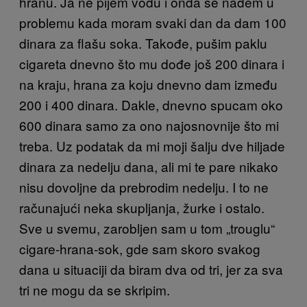
hranu. Ja ne pijem vodu i onda se nađem u
problemu kada moram svaki dan da dam 100
dinara za flašu soka. Takođe, pušim paklu
cigareta dnevno što mu dođe još 200 dinara i
na kraju, hrana za koju dnevno dam između
200 i 400 dinara. Dakle, dnevno spucam oko
600 dinara samo za ono najosnovnije što mi
treba. Uz podatak da mi moji šalju dve hiljade
dinara za nedelju dana, ali mi te pare nikako
nisu dovoljne da prebrodim nedelju. I to ne
računajući neka skupljanja, žurke i ostalo.
Sve u svemu, zarobljen sam u tom „trouglu“
cigare-hrana-sok, gde sam skoro svakog
dana u situaciji da biram dva od tri, jer za sva
tri ne mogu da se skripim.