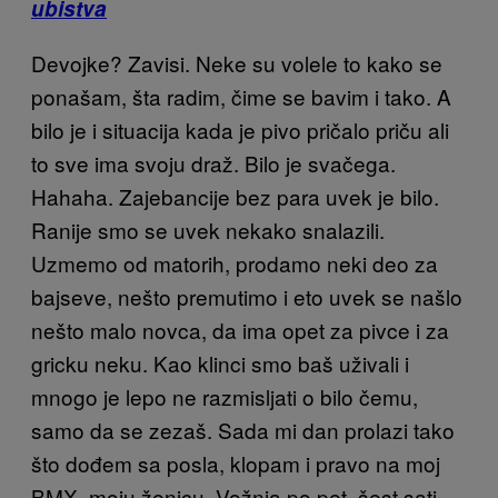
ubistva
Devojke? Zavisi. Neke su volele to kako se
ponašam, šta radim, čime se bavim i tako. A
bilo je i situacija kada je pivo pričalo priču ali
to sve ima svoju draž. Bilo je svačega.
Hahaha. Zajebancije bez para uvek je bilo.
Ranije smo se uvek nekako snalazili.
Uzmemo od matorih, prodamo neki deo za
bajseve, nešto premutimo i eto uvek se našlo
nešto malo novca, da ima opet za pivce i za
gricku neku. Kao klinci smo baš uživali i
mnogo je lepo ne razmisljati o bilo čemu,
samo da se zezaš. Sada mi dan prolazi tako
što dođem sa posla, klopam i pravo na moj
BMX, moju ženicu. Vožnja po pet, šest sati