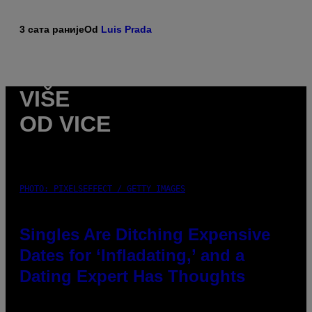
3 сата раније
Od
Luis Prada
VIŠE
OD VICE
PHOTO: PIXELSEFFECT / GETTY IMAGES
Singles Are Ditching Expensive
Dates for ‘Infladating,’ and a
Dating Expert Has Thoughts