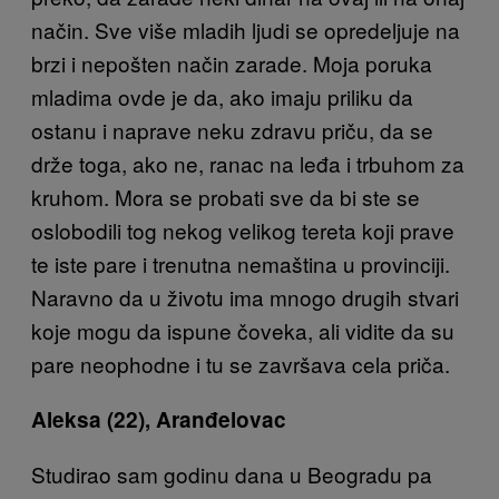
način. Sve više mladih ljudi se opredeljuje na
brzi i nepošten način zarade. Moja poruka
mladima ovde je da, ako imaju priliku da
ostanu i naprave neku zdravu priču, da se
drže toga, ako ne, ranac na leđa i trbuhom za
kruhom. Mora se probati sve da bi ste se
oslobodili tog nekog velikog tereta koji prave
te iste pare i trenutna nemaština u provinciji.
Naravno da u životu ima mnogo drugih stvari
koje mogu da ispune čoveka, ali vidite da su
pare neophodne i tu se završava cela priča.
Aleksa
(22), Aranđelovac
Studirao sam godinu dana u Beogradu pa