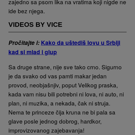
zajedno sa psom lika na vratima koji nigde ne
ide bez njega.
VIDEOS BY VICE
Pročitajte i:
Kako da uštediš lovu u
Srbiji
kad si
mlad
i glup
Sa druge strane, nije sve tako crno. Sigurno
je da svako od vas pamti makar jedan
provod, neobjašnjiv, poput Velikog praska,
kada vam nisu bili potrebni ni lova, ni auto, ni
plan, ni muzika, a nekada, čak ni struja.
Nema te princeze čija kruna ne bi pala sa
glave posle jednog dobrog, hardkor,
improvizovanog zajebavanja!