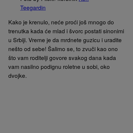
Teegardin
Kako je krenulo, neće proći još mnogo do
trenutka kada će mlad i švorc postati sinonimi
u Srbiji. Vreme je da mrdnete guzicu i uradite
nešto od sebe! Šalimo se, to zvuči kao ono
što vam roditelji govore svakog dana kada
vam nasilno podignu roletne u sobi, oko
dvojke.