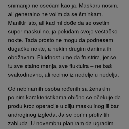
snimanja ne osećam kao ja. Maskaru nosim,
ali generalno ne volim da se šminkam.
Manikir isto, ali kad mi dođe da se osetim
super-maskulino, ja pokidam svoje veštačke
nokte. Tada prosto ne mogu da podnesem
dugačke nokte, a nekim drugim danima ih
obožavam. Fluidnost ume da frustrira, jer se
tu sve stalno menja, sve fluktuira – ne baš
svakodnevno, ali recimo iz nedelje u nedelju.
Od nebinarnih osoba rođenih sa ženskim
polnim karakteristikama obično se očekuje da
prođu kroz operacije u cilju maskulinog ili bar
androginog izgleda. Ja se borim protiv tih
zabluda. U novembru planiram da ugradim