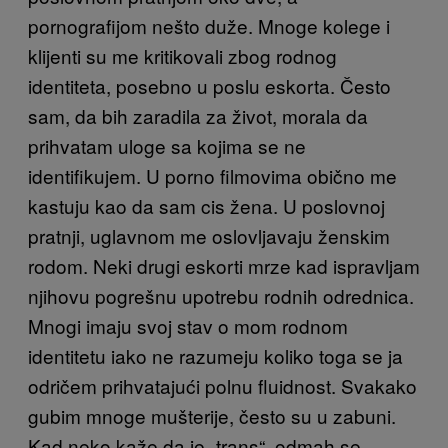
pornografijom nešto duže. Mnoge kolege i
klijenti su me kritikovali zbog rodnog
identiteta, posebno u poslu eskorta. Često
sam, da bih zaradila za život, morala da
prihvatam uloge sa kojima se ne
identifikujem. U porno filmovima obično me
kastuju kao da sam cis žena. U poslovnoj
pratnji, uglavnom me oslovljavaju ženskim
rodom. Neki drugi eskorti mrze kad ispravljam
njihovu pogrešnu upotrebu rodnih odrednica.
Mnogi imaju svoj stav o mom rodnom
identitetu iako ne razumeju koliko toga se ja
odričem prihvatajući polnu fluidnost. Svakako
gubim mnoge mušterije, često su u zabuni.
Kad neko kaže da je „trans“, odmah se