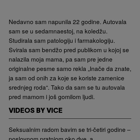
Nedavno sam napunila 22 godine. Autovala
sam se u sedamnaestoj, na koledžu.
Studirala sam patologiju i farmakologiju.
Svirala sam bendžo pred publikom u kojoj se
nalazila moja mama, pa sam pre jedne
originalne pesme samo rekla „Inače da znate,
ja sam od onih za koje se koriste zamenice
srednjeg roda“. Tako da sam se tu autovala
pred mamom i još gomilom ljudi.
VIDEOS BY VICE
Seksualnim radom bavim se tri-četiri godine –
poslovnom pratnjom oko dve, a