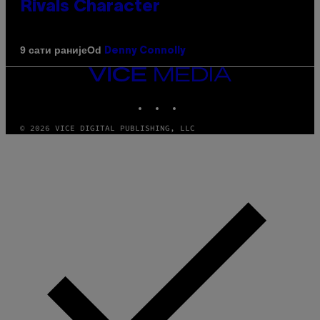
Rivals Character
Od
9 сати раније
Denny Connolly
VICE
MEDIA
INSTAGRAM
TIKTOK
YOUTUBE
© 2026 VICE DIGITAL PUBLISHING, LLC