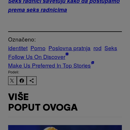
Seks radnici savetuju kako da postupamo
prema seks radnicima
Označeno:
identitet
Porno
Poslovna pratnja
rod
Seks
Follow Us On Discover
Make Us Preferred In Top Stories
Podeli:
VIŠE
POPUT OVOGA