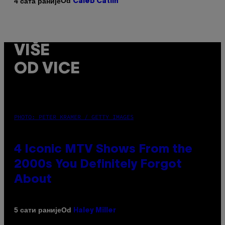
Od
4 сата раније
Caleb Catlin
VIŠE
OD VICE
PHOTO: PETER KRAMER / GETTY IMAGES
4 Iconic MTV Shows From the
2000s You Definitely Forgot
About
Od
5 сати раније
Haley Miller