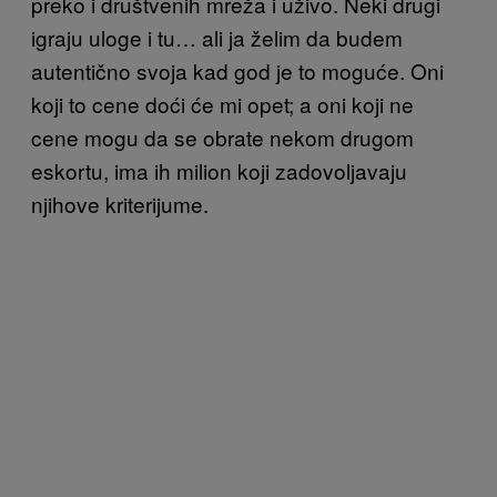
preko i društvenih mreža i uživo. Neki drugi
igraju uloge i tu… ali ja želim da budem
autentično svoja kad god je to moguće. Oni
koji to cene doći će mi opet; a oni koji ne
cene mogu da se obrate nekom drugom
eskortu, ima ih milion koji zadovoljavaju
njihove kriterijume.