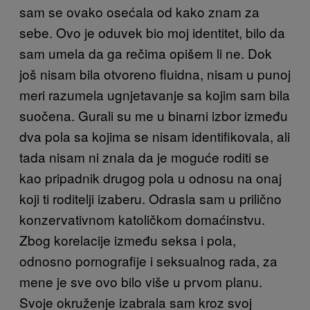
sam se ovako osećala od kako znam za
sebe. Ovo je oduvek bio moj identitet, bilo da
sam umela da ga rečima opišem li ne. Dok
još nisam bila otvoreno fluidna, nisam u punoj
meri razumela ugnjetavanje sa kojim sam bila
suočena. Gurali su me u binarni izbor između
dva pola sa kojima se nisam identifikovala, ali
tada nisam ni znala da je moguće roditi se
kao pripadnik drugog pola u odnosu na onaj
koji ti roditelji izaberu. Odrasla sam u prilično
konzervativnom katoličkom domaćinstvu.
Zbog korelacije između seksa i pola,
odnosno pornografije i seksualnog rada, za
mene je sve ovo bilo više u prvom planu.
Svoje okruženje izabrala sam kroz svoj