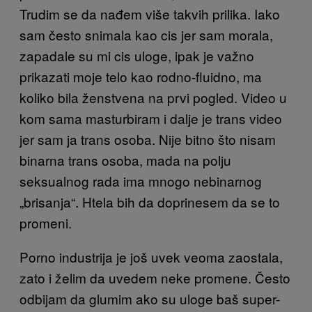
Trudim se da nađem više takvih prilika. Iako
sam često snimala kao cis jer sam morala,
zapadale su mi cis uloge, ipak je važno
prikazati moje telo kao rodno-fluidno, ma
koliko bila ženstvena na prvi pogled. Video u
kom sama masturbiram i dalje je trans video
jer sam ja trans osoba. Nije bitno što nisam
binarna trans osoba, mada na polju
seksualnog rada ima mnogo nebinarnog
„brisanja“. Htela bih da doprinesem da se to
promeni.
Porno industrija je još uvek veoma zaostala,
zato i želim da uvedem neke promene. Često
odbijam da glumim ako su uloge baš super-