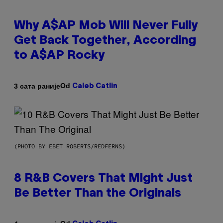
Why A$AP Mob Will Never Fully
Get Back Together, According
to A$AP Rocky
Od
3 сата раније
Caleb Catlin
(PHOTO BY EBET ROBERTS/REDFERNS)
8 R&B Covers That Might Just
Be Better Than the Originals