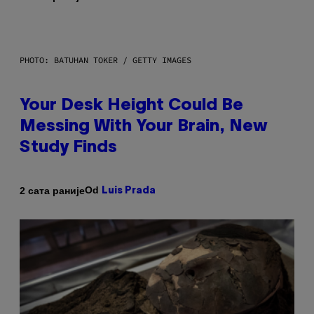
PHOTO: BATUHAN TOKER / GETTY IMAGES
Your Desk Height Could Be
Messing With Your Brain, New
Study Finds
Od
2 сата раније
Luis Prada