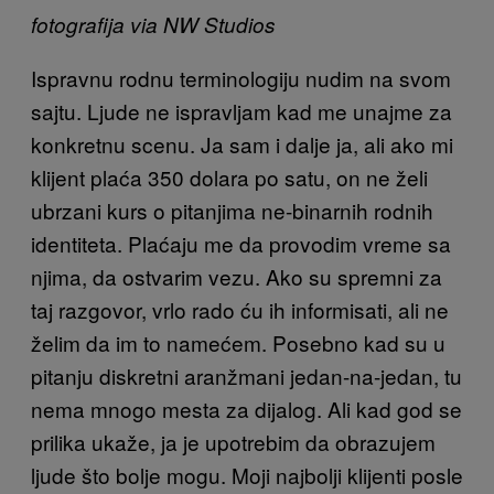
fotografija via NW Studios
Ispravnu rodnu terminologiju nudim na svom
sajtu. Ljude ne ispravljam kad me unajme za
konkretnu scenu. Ja sam i dalje ja, ali ako mi
klijent plaća 350 dolara po satu, on ne želi
ubrzani kurs o pitanjima ne-binarnih rodnih
identiteta. Plaćaju me da provodim vreme sa
njima, da ostvarim vezu. Ako su spremni za
taj razgovor, vrlo rado ću ih informisati, ali ne
želim da im to namećem. Posebno kad su u
pitanju diskretni aranžmani jedan-na-jedan, tu
nema mnogo mesta za dijalog. Ali kad god se
prilika ukaže, ja je upotrebim da obrazujem
ljude što bolje mogu. Moji najbolji klijenti posle