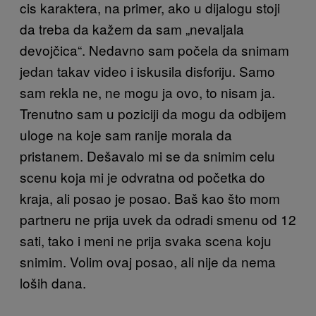
cis karaktera, na primer, ako u dijalogu stoji
da treba da kažem da sam „nevaljala
devojčica“. Nedavno sam počela da snimam
jedan takav video i iskusila disforiju. Samo
sam rekla ne, ne mogu ja ovo, to nisam ja.
Trenutno sam u poziciji da mogu da odbijem
uloge na koje sam ranije morala da
pristanem. Dešavalo mi se da snimim celu
scenu koja mi je odvratna od početka do
kraja, ali posao je posao. Baš kao što mom
partneru ne prija uvek da odradi smenu od 12
sati, tako i meni ne prija svaka scena koju
snimim. Volim ovaj posao, ali nije da nema
loših dana.