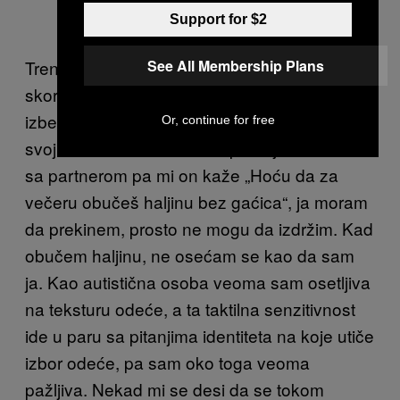
Support for $2
See All Membership Plans
Trenutno nosim iscepani džins, a donji veš
skoro nikad ne oblačim. Čak i kad radim,
izbegavam veš. Dosta sam fem, ali cenim
Or, continue for free
svoju mušku stranu. Kad upražnjavam BDSM
sa partnerom pa mi on kaže „Hoću da za
večeru obučeš haljinu bez gaćica“, ja moram
da prekinem, prosto ne mogu da izdržim. Kad
obučem haljinu, ne osećam se kao da sam
ja. Kao autistična osoba veoma sam osetljiva
na teksturu odeće, a ta taktilna senzitivnost
ide u paru sa pitanjima identiteta na koje utiče
izbor odeće, pa sam oko toga veoma
pažljiva. Nekad mi se desi da se tokom