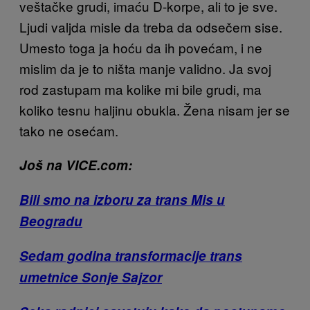
veštačke grudi, imaću D-korpe, ali to je sve.
Ljudi valjda misle da treba da odsečem sise.
Umesto toga ja hoću da ih povećam, i ne
mislim da je to ništa manje validno. Ja svoj
rod zastupam ma kolike mi bile grudi, ma
koliko tesnu haljinu obukla. Žena nisam jer se
tako ne osećam.
Još na VICE.com:
Bili smo na izboru za trans Mis u
Beogradu
Sedam godina transformacije trans
umetnice Sonje Sajzor