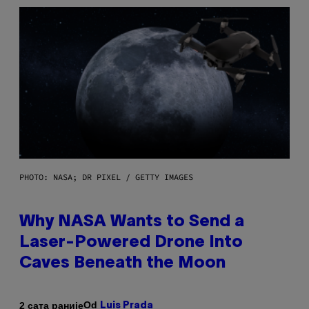
PHOTO: NASA; DR PIXEL / GETTY IMAGES
Why NASA Wants to Send a
Laser-Powered Drone Into
Caves Beneath the Moon
Od
2 сата раније
Luis Prada