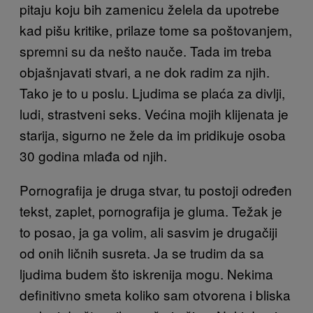
pitaju koju bih zamenicu želela da upotrebe
kad pišu kritike, prilaze tome sa poštovanjem,
spremni su da nešto nauče. Tada im treba
objašnjavati stvari, a ne dok radim za njih.
Tako je to u poslu. Ljudima se plaća za divlji,
ludi, strastveni seks. Većina mojih klijenata je
starija, sigurno ne žele da im pridikuje osoba
30 godina mlađa od njih.
Pornografija je druga stvar, tu postoji određen
tekst, zaplet, pornografija je gluma. Težak je
to posao, ja ga volim, ali sasvim je drugačiji
od onih ličnih susreta. Ja se trudim da sa
ljudima budem što iskrenija mogu. Nekima
definitivno smeta koliko sam otvorena i bliska