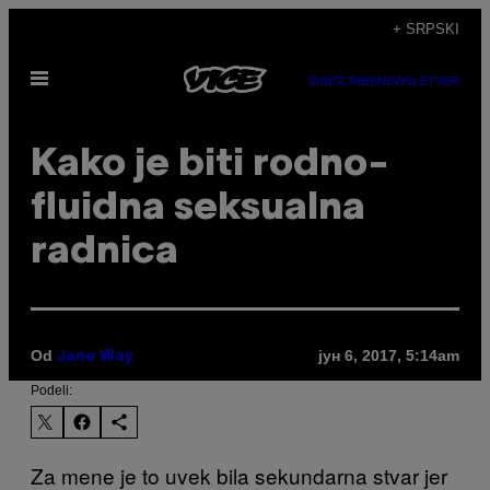
Скочи
+ SRPSKI
на
Otvori
садржај
SUBSCRIBE
NEWSLETTER
Meni
Kako je biti rodno-
fluidna seksualna
radnica
Od
јун 6, 2017, 5:14am
Jane Way
Podeli:
Za mene je to uvek bila sekundarna stvar jer