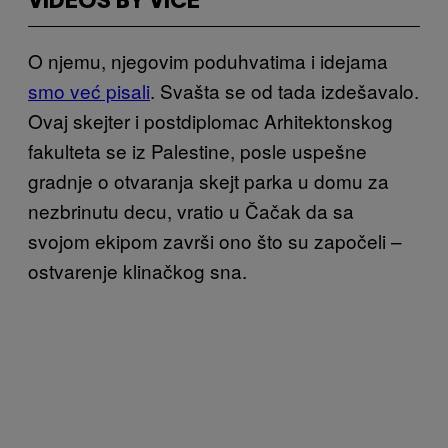
VIDEOS BY VICE
O njemu, njegovim
poduhvatima i idejama
smo već pisali
. Svašta se od tada izdešavalo.
Ovaj skejter i postdiplomac Arhitektonskog
fakulteta se iz Palestine, posle uspešne
gradnje o otvaranja skejt parka u domu za
nezbrinutu decu, vratio u Čačak da sa
svojom ekipom završi ono što su započeli –
ostvarenje klinačkog sna.