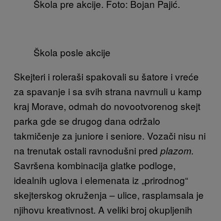
Škola pre akcije. Foto: Bojan Pajić.
Škola posle akcije
Skejteri i roleraši spakovali su šatore i vreće
za spavanje i sa svih strana navrnuli u kamp
kraj Morave, odmah do novootvorenog skejt
parka gde se drugog dana održalo
takmičenje za juniore i seniore. Vozači nisu ni
na trenutak ostali ravnodušni pred
plazom.
Savršena kombinacija glatke podloge,
idealnih uglova i elemenata iz „prirodnog“
skejterskog okruženja – ulice, rasplamsala je
njihovu kreativnost. A veliki broj okupljenih