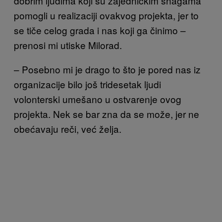
dobrim ljudima koji su zajedničkim snagama
pomogli u realizaciji ovakvog projekta, jer to
se tiče celog grada i nas koji ga
činimo –
prenosi mi utiske Milorad.
–
Posebno mi je drago to što je pored nas iz
organizacije bilo još tridesetak ljudi
volonterski umešano u ostvarenje ovog
projekta. Nek se bar zna da se može, jer ne
obećavaju reči, već želja.