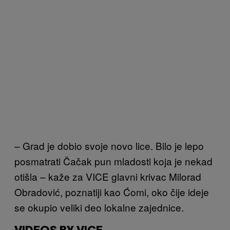
–
Grad je dobio svoje novo lice. Bilo je lepo
posmatrati Čačak pun mladosti koja je nekad
otišla –
kaže
za VICE
glavni krivac
Milorad
Obradović, poznatiji kao Ćomi,
oko čije ideje
se okupio veliki deo lokalne zajednice.