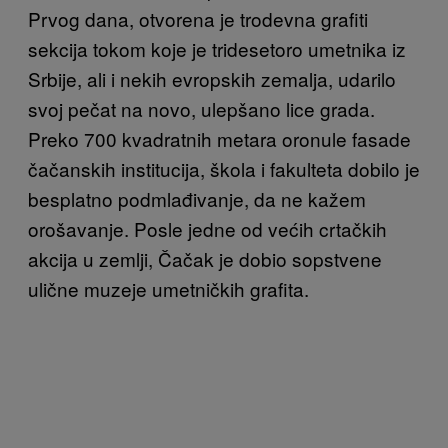
Prvog dana, otvorena je trodevna grafiti
sekcija tokom koje je tridesetoro umetnika iz
Srbije, ali i nekih evropskih zemalja, udarilo
svoj pečat na novo, ulepšano lice grada.
Preko 700 kvadratnih metara oronule fasade
čačanskih institucija, škola i fakulteta dobilo je
besplatno podmlađivanje, da ne kažem
orošavanje. Posle jedne od većih crtačkih
akcija u zemlji, Čačak je dobio sopstvene
ulične muzeje umetničkih grafita.