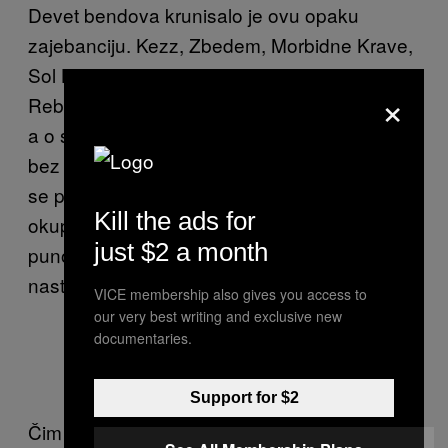
Devet bendova krunisalo je ovu opaku
zajebanciju. Kezz, Zbedem, Morbidne Krave,
Sol Kejdž,
FTP, Hit Baj Pejn, Taunšip
×
Rebelion i drugi napravili su jednom rečju – h
a o s. Naravno nijedna dobra žurka ne prođe
bez
, a momci u plavom su
sound of da police
se potrudili da pod izgovorom zabrane
Kill the ads for
okupljanja posle jedan zaustave svirku u
just $2 a month
punom naletu. Ne mari, grupa Škank
nastavila je parti u obližnoj kafani.
VICE membership also gives you access to
our very best writing and exclusive new
documentaries.
Domaćini i umetnici u kafani
Support for $2
Čim se sve završilo Milorad je otputovao u