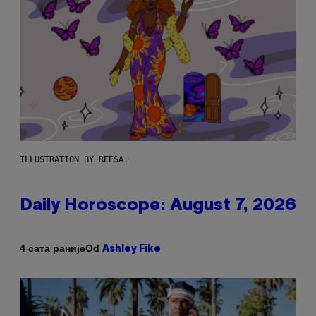
ILLUSTRATION BY REESA.
Daily Horoscope: August 7, 2026
Od
4 сата раније
Ashley Fike