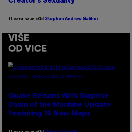
Creator’s Sexuality
Od
11 сати раније
Stephen Andrew Galiher
VIŠE
OD VICE
SCREENSHOT: MACHINEGAMES/ID SOFTWARE
Quake Returns With Surprise
Dawn of the Machine Update
Featuring 19 New Maps
Od
11 сати раније
Denny Connolly