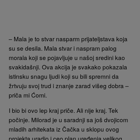
–
Mala je to stvar nasparm prijateljstava koja
su se desila. Mala
stvar i naspram palog
morala koji se pojavljuje u našoj sredini kao
svakidašnji. Ova akcija je svakako pokazala
istinsku snagu ljudi koji su bili spremni da
žrtvuju svoj trud i znanje zarad višeg dobra –
priča mi Ćomi.
I bio bi ovo lep kraj priče. Ali nije kraj. Tek
počinje. Milorad je u saradnji sa još dvojicom
mladih arhitekata iz Čačka u sklopu ovog
projekta uradio i ceo plan uređenja velikog