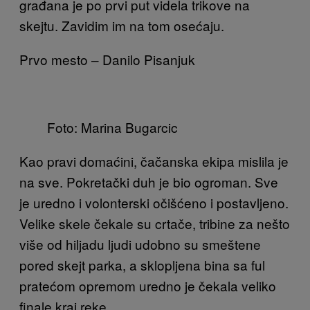
građana je po prvi put videla trikove na
skejtu. Zavidim im na tom osećaju.
Prvo mesto – Danilo Pisanjuk
Foto: Marina Bugarcic
Kao pravi domaćini, čačanska ekipa mislila je
na sve. Pokretački duh je bio ogroman. Sve
je uredno i volonterski očišćeno i postavljeno.
Velike skele čekale su crtače, tribine za nešto
više od hiljadu ljudi udobno su smeštene
pored skejt parka, a sklopljena bina sa ful
pratećom opremom uredno je čekala veliko
finale kraj reke.