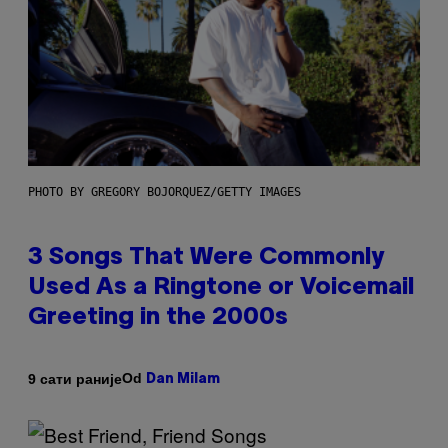
PHOTO BY GREGORY BOJORQUEZ/GETTY IMAGES
3 Songs That Were Commonly
Used As a Ringtone or Voicemail
Greeting in the 2000s
Od
9 сати раније
Dan Milam