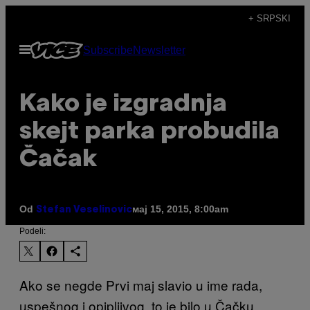
Скочи
+ SRPSKI
на
Otvori
Subscribe
Newsletter
садржај
Meni
Kako je izgradnja
skejt parka probudila
Čačak
Od
мај 15, 2015, 8:00am
Stefan Veselinovic
Podeli:
Ako se negde
Prvi maj slavio u ime rada,
uspešnog i opipljivog, to je bilo u Čačku.