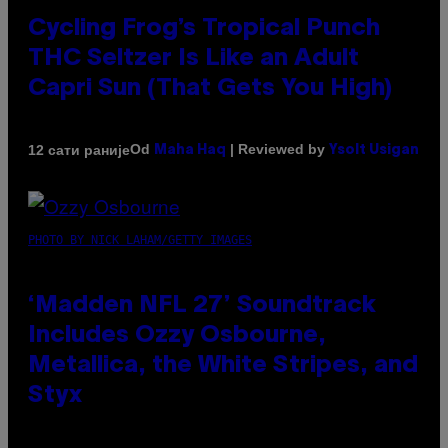
Cycling Frog’s Tropical Punch
THC Seltzer Is Like an Adult
Capri Sun (That Gets You High)
Od
| Reviewed by
12 сати раније
Maha Haq
Ysolt Usigan
PHOTO BY NICK LAHAM/GETTY IMAGES
‘Madden NFL 27’ Soundtrack
Includes Ozzy Osbourne,
Metallica, the White Stripes, and
Styx