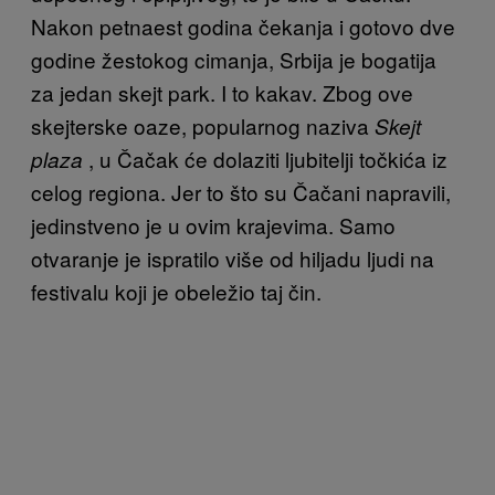
Nakon petnaest godina čekanja i gotovo dve
godine žestokog cimanja, Srbija je bogatija
za jedan skejt park. I to kakav. Zbog ove
skejterske oaze, popularnog naziva
Skejt
, u Čačak će dolaziti ljubitelji točkića iz
plaza
celog regiona. Jer to što su Čačani napravili,
jedinstveno je u ovim krajevima.
Samo
otvaranje je ispratilo više od hiljadu ljudi na
festivalu koji je obeležio taj čin.