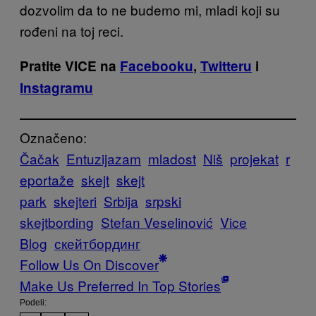
dozvolim da to ne budemo mi, mladi koji su
ro
đeni na toj reci.
Pratite VICE na
Facebooku
,
Twitteru
i
Instagramu
Označeno:
Čačak
Entuzijazam
mladost
Niš
projekat
r
eportaže
skejt
skejt
park
skejteri
Srbija
srpski
skejtbording
Stefan Veselinović
Vice
Blog
скейтбординг
Follow Us On Discover
Make Us Preferred In Top Stories
Podeli: