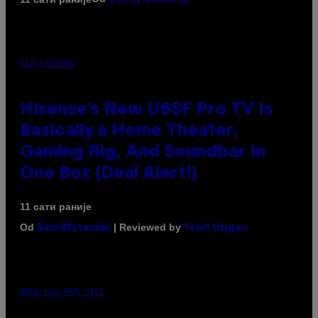
VIA HISENSE
Hisense’s New U6SF Pro TV Is
Basically a Home Theater,
Gaming Rig, And Soundbar In
One Box (Deal Alert!)
11 сати раније
Od
| Reviewed by
Sam Watanuki
Ysolt Usigan
MAHA HAQ FOR VICE