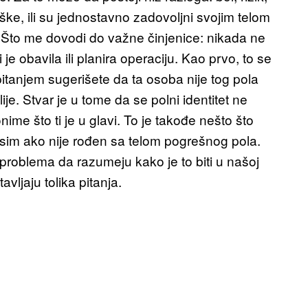
ške, ili su jednostavno zadovoljni svojim telom
. Što me dovodi do važne činjenice: nikada ne
je obavila ili planira operaciju. Kao prvo, to se
m pitanjem sugerišete da ta osoba nije tog pola
ije. Stvar je u tome da se polni identitet ne
nime što ti je u glavi. To je takođe nešto što
 osim ako nije rođen sa telom pogrešnog pola.
o problema da razumeju kako je to biti u našoj
vljaju tolika pitanja.