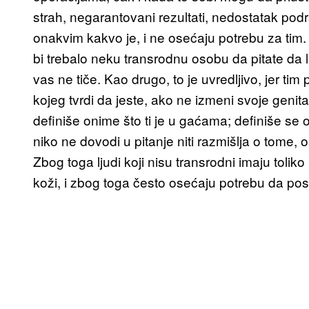
strah, negarantovani rezultati, nedostatak podr
onakvim kakvo je, i ne osećaju potrebu za tim
bi trebalo neku transrodnu osobu da pitate da li 
vas ne tiče. Kao drugo, to je uvredljivo, jer ti
kojeg tvrdi da jeste, ako ne izmeni svoje genital
definiše onime što ti je u gaćama; definiše se o
niko ne dovodi u pitanje niti razmišlja o tome,
Zbog toga ljudi koji nisu transrodni imaju tolik
koži, i zbog toga često osećaju potrebu da posta