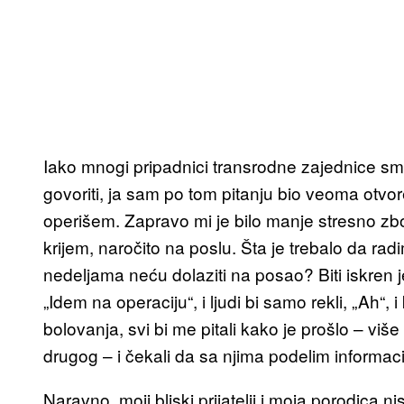
Iako mnogi pripadnici transrodne zajednice sma
govoriti, ja sam po tom pitanju bio veoma otvore
operišem. Zapravo mi je bilo manje stresno z
krijem, naročito na poslu. Šta je trebalo da rad
nedeljama neću dolaziti na posao? Biti iskren 
„Idem na operaciju“, i ljudi bi samo rekli, „Ah“,
bolovanja, svi bi me pitali kako je prošlo – viš
drugog – i čekali da sa njima podelim informaci
Naravno, moji bliski prijatelji i moja porodica n