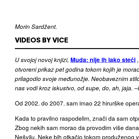
Morin Sardžent.
VIDEOS BY VICE
U svojoj novoj knjizi,
Muda: nije ih lako steći
,
otvoreni prikaz pet godina tokom kojih je mor
prilagodio svoje međunožje. Neobaveznim stilo
nas vodi kroz iskustvo, od supe, do, ah, jaja. –
Od 2002. do 2007. sam imao 22 hirurške opera
Kada to pravilno raspodelim, znači da sam otpr
Zbog nekih sam morao da provodim više dana u
Nešvilu. Neke bih otkačio tokom produženog v