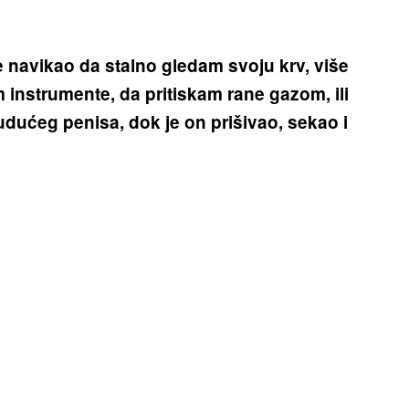
 navikao da stalno gledam svoju krv, više
instrumente, da pritiskam rane gazom, ili
dućeg penisa, dok je on prišivao, sekao i