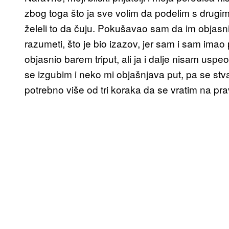
zbog toga što ja sve volim da podelim s drugima
želeli to da čuju. Pokušavao sam da im objasn
razumeti, što je bio izazov, jer sam i sam ima
objasnio barem triput, ali ja i dalje nisam usp
se izgubim i neko mi objašnjava put, pa se stva
potrebno više od tri koraka da se vratim na pr