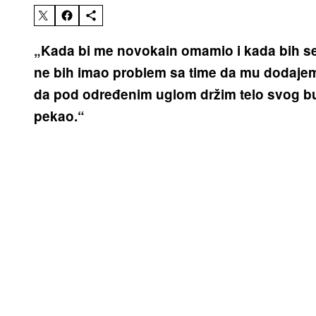
„Kada bi me novokain omamio i kada bih se
ne bih imao problem sa time da mu dodajem 
da pod određenim uglom držim telo svog bu
pekao.“