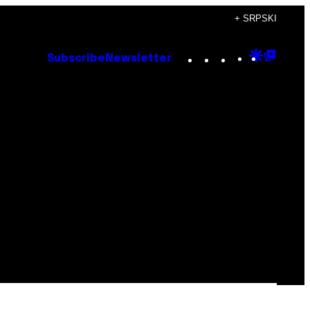
+ SRPSKI
Instagram
TikTok
YouTube
Google
Goog
Subscribe
Newsletter
Discove
Top
Posts