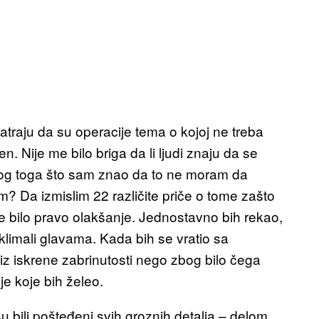
traju da su operacije tema o kojoj ne treba
n. Nije me bilo briga da li ljudi znaju da se
bog toga što sam znao da to ne moram da
im? Da izmislim 22 različite priče o tome zašto
je bilo pravo olakšanje. Jednostavno bih rekao,
 i klimali glavama. Kada bih se vratio sa
e iz iskrene zabrinutosti nego zbog bilo čega
je koje bih želeo.
isu bili pošteđeni svih groznih detalja – delom