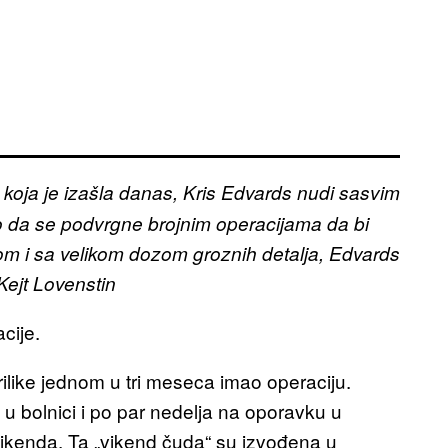
 koja je izašla danas, Kris Edvards nudi sasvim
ao da se podvrgne brojnim operacijama da bi
m i sa velikom dozom groznih detalja, Edvards
Kejt Lovenstin
cije.
ilike jednom u tri meseca imao operaciju.
 bolnici i po par nedelja na oporavku u
ikenda. Ta „vikend čuda“ su izvođena u