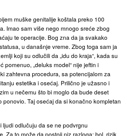
bijem muške genitalije koštala preko 100
anja. Imao sam više nego mnogo sreće zbog
plaćaju te operacije. Bog zna da ja svakako
 statusa, u današnje vreme. Zbog toga sam ja
lji koji su odlučili da „idu do kraja“, kada su
 pomenuo, „deluks model“ nije jeftin i
ski zahtevna procedura, sa potencijalom za
tanju estetika i osećaj. Prilično je užasno i
azim u nečemu što bi moglo da bude deset
o ponovio. Taj osećaj da si konačno kompletan
i ljudi odlučuju da se ne podvrgnu
 Za to može da postoji niz razloga: bol, rizik,