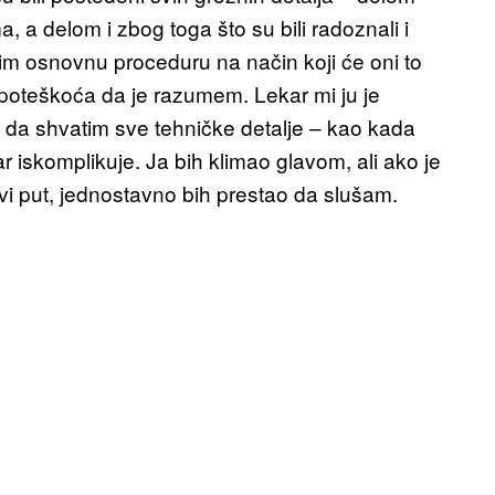
, a delom i zbog toga što su bili radoznali i
im osnovnu proceduru na način koji će oni to
o poteškoća da je razumem. Lekar mi ju je
eo da shvatim sve tehničke detalje – kao kada
r iskomplikuje. Ja bih klimao glavom, ali ako je
avi put, jednostavno bih prestao da slušam.