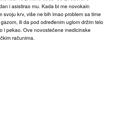
udan i asistirao mu. Kada bi me novokain
 svoju krv, više ne bih imao problem sa time
 gazom, ili da pod određenim uglom držim telo
ao i pekao. Ove novostečene medicinske
ničkim računima.