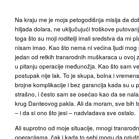
Na kraju me je moja petogodišnja misija da do
hiljada dolara, ne uključujući troškove putov
toga što su moji roditelji imali sredstva da mi 
nisam imao. Kao što nema ni većina ljudi mog
jedan od retkih transrodnih muškaraca u ovoj zem
u pitanju operacije međunožja. Kao što sam već
postupak nije lak. To je skupa, bolna i vremen
brojne komplikacije i bez garancija kada su u pi
strašno, i često sam se osećao kao da se nal
krug Danteovog pakla. Ali da moram, sve bih t
– i da si ono što jesi – nadvladava sve ostalo.
Ali suprotno od moje situacije, mnogi transrodn
operacijama, čak i kada to sebi mogu da priušte.