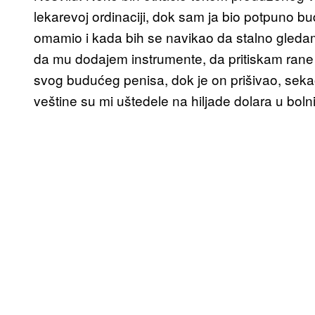
lekarevoj ordinaciji, dok sam ja bio potpuno b
omamio i kada bih se navikao da stalno gledam
da mu dodajem instrumente, da pritiskam rane
svog budućeg penisa, dok je on prišivao, sek
veštine su mi uštedele na hiljade dolara u bol