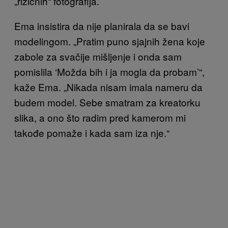
„rizičnih“ fotografija.
Ema insistira da nije planirala da se bavi
modelingom. „Pratim puno sjajnih žena koje
zabole za svačije mišljenje i onda sam
pomislila ‘Možda bih i ja mogla da probam’“,
kaže Ema. „Nikada nisam imala nameru da
budem model. Sebe smatram za kreatorku
slika, a ono što radim pred kamerom mi
takođe pomaže i kada sam iza nje.“