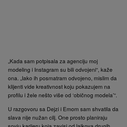
„Kada sam potpisala za agenciju moj
modeling i Instagram su bili odvojeni“, kaže
ona. „Iako ih posmatram odvojeno, mislim da
klijenti vide kreativnost koju pokazujem na
profilu i žele nešto više od ‘običnog modela’“.
U razgovoru sa Dejzi i Emom sam shvatila da
slava nije nužan cilj. One prosto planiraju
sovju karijeru koja zavisi od lajkova drugih