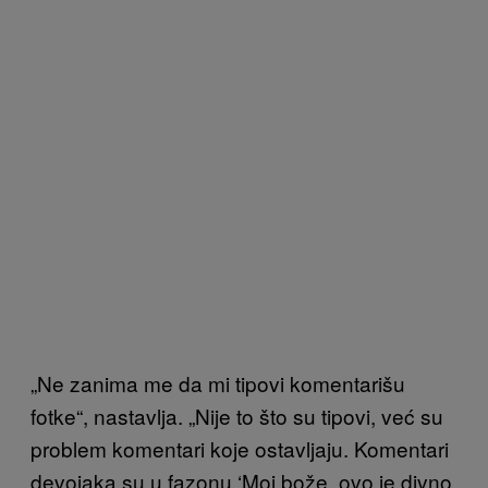
„Ne zanima me da mi tipovi komentarišu
fotke“, nastavlja. „Nije to što su tipovi, već su
problem komentari koje ostavljaju. Komentari
devojaka su u fazonu ‘Moj bože, ovo je divno,