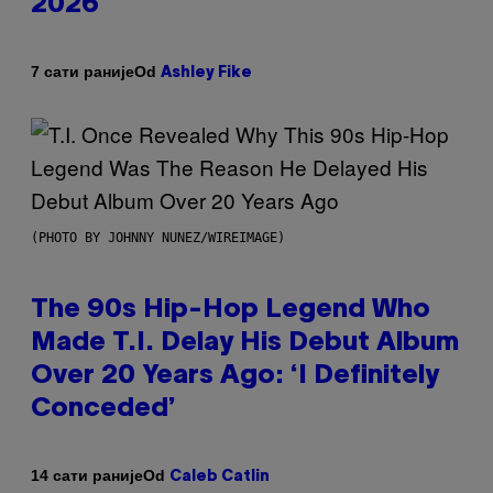
2026
Od
7 сати раније
Ashley Fike
(PHOTO BY JOHNNY NUNEZ/WIREIMAGE)
The 90s Hip-Hop Legend Who
Made T.I. Delay His Debut Album
Over 20 Years Ago: ‘I Definitely
Conceded’
Od
14 сати раније
Caleb Catlin