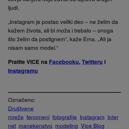
ljudi.
„Instagram je postao veliki deo – ne želim da
kažem života, ali bi moža i trebalo – onoga
što želim da postignem“, kaže Ema. „Ali ja
nisam samo model.“
Pratite VICE na
Facebooku
,
Twitteru
i
Instagramu
Označeno:
Društvene
mreže
fenomeni
fotografije
Instagram
Inter
net
manekenstvo
modeling
Vice Blog