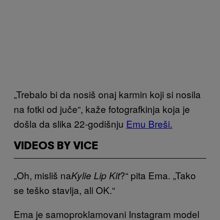
„Trebalo bi da nosiš onaj karmin koji si nosila
na fotki od juče“, kaže fotografkinja koja je
došla da slika 22-godišnju
Emu Breši.
VIDEOS BY VICE
„Oh, misliš na
?“ pita Ema. „Tako
Kylie Lip Kit
se teško stavlja, ali OK.“
Ema je samoproklamovani Instagram model