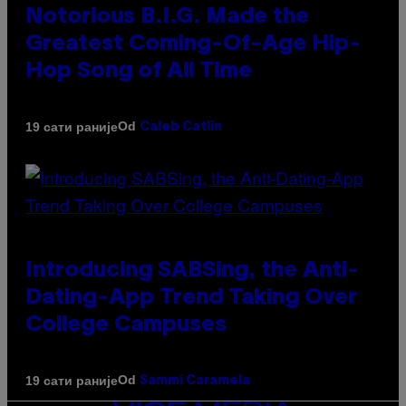
Notorious B.I.G. Made the
Greatest Coming-Of-Age Hip-
Hop Song of All Time
Od
19 сати раније
Caleb Catlin
Introducing SABSing, the Anti-
Dating-App Trend Taking Over
College Campuses
Od
19 сати раније
Sammi Caramela