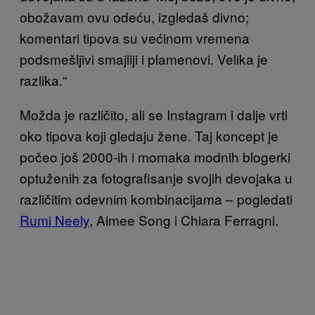
obožavam ovu odeću, izgledaš divno;
komentari tipova su većinom vremena
podsmešljivi smajliji i plamenovi. Velika je
razlika.“
Možda je različito, ali se Instagram i dalje vrti
oko tipova koji gledaju žene. Taj koncept je
počeo još 2000-ih i momaka modnih blogerki
optuženih za fotografisanje svojih devojaka u
različitim odevnim kombinacijama – pogledati
Rumi Neely
, Aimee Song i Chiara Ferragni.