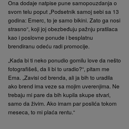
Ona dodaje natpise pune samopouzdanja o
svom telu poput „Podsetnik samoj sebi sa 13
godina: Emerc, to je samo bikini. Zato ga nosi
strasno“, koji joj obezbeđuju pažnju pratilaca
kao i poslovne ponude i besplatnu
brendiranu odeću radi promocije.
„Kada bi ti neko ponudio gomilu love da nešto
fotografišeš, da li bi to uradio?“, pitam me
Ema. „Zavisi od brenda, ali ja bih to uradila
ako brend ima veze sa mojim uverenjima. Ne
trebaju mi pare da bih kupila skupe stvari,
samo da živim. Ako imam par poslića tokom
meseca, to mi plaća rentu.“