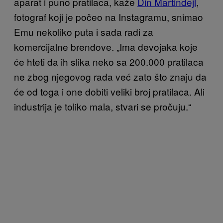
aparat i puno pratilaca, kaže
Din Martindejl
,
fotograf koji je počeo na Instagramu, snimao
Emu nekoliko puta i sada radi za
komercijalne brendove. „Ima devojaka koje
će hteti da ih slika neko sa 200.000 pratilaca
ne zbog njegovog rada već zato što znaju da
će od toga i one dobiti veliki broj pratilaca. Ali
industrija je toliko mala, stvari se pročuju.“