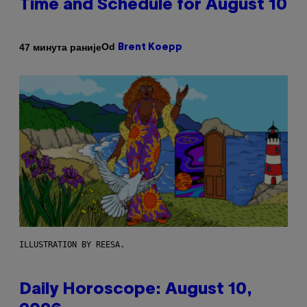
Time and Schedule for August 10
Od
47 минута раније
Brent Koepp
ILLUSTRATION BY REESA.
Daily Horoscope: August 10,