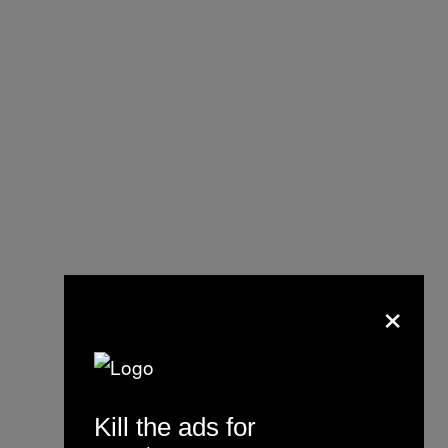
×
Jedna od Simon Stinberginih
fotografija sa test slikanja.
Kill the ads for