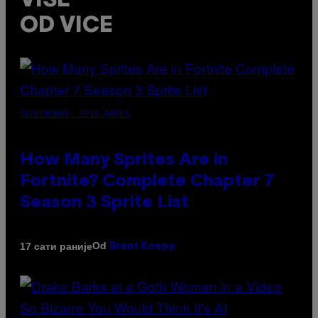
VIŠE
OD VICE
SCREENSHOT: EPIC GAMES
How Many Sprites Are in
Fortnite? Complete Chapter 7
Season 3 Sprite List
Od
17 сати раније
Brent Koepp