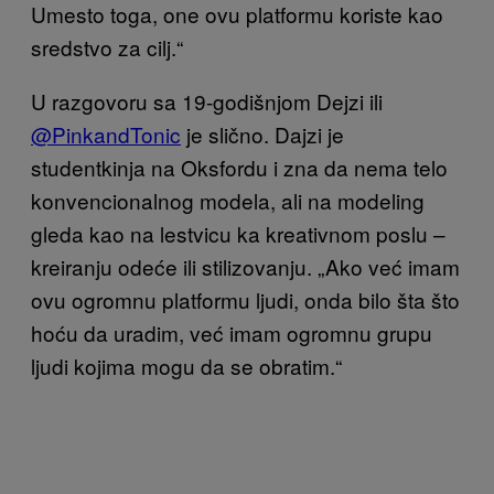
Umesto toga, one ovu platformu koriste kao
sredstvo za cilj.“
U razgovoru sa 19-godišnjom Dejzi ili
@PinkandTonic
je slično. Dajzi je
studentkinja na Oksfordu i zna da nema telo
konvencionalnog modela, ali na modeling
gleda kao na lestvicu ka kreativnom poslu –
kreiranju odeće ili stilizovanju. „Ako već imam
ovu ogromnu platformu ljudi, onda bilo šta što
hoću da uradim, već imam ogromnu grupu
ljudi kojima mogu da se obratim.“