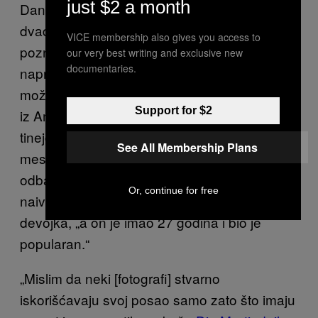
just $2 a month
Danas se Instagram modelom smatra žena u
dvadesetim koja se pući i pouzda se u dobro
VICE membership also gives you access to
poznate, većinom muške fotografe da joj
our very best writing and exclusive new
documentaries.
naprave profil. U nekim slučajevima to sve
može da se sruši: Bleeblu, popularni fotograf
Support for $2
iz Amerike je optužen da je naterao jednu
tinejdžerku da se slika gola na javnim
See All Membership Plans
mestima i slike okačio na
Tumblr
(on je javno
odbacio ove optužbe). „Bila sam nesigurna i
Or, continue for free
naivna 19-godišnja devojka“, napisala je
devojka, „a on je imao 27 godina i bio je
popularan.“
„Mislim da neki [fotografi] stvarno
iskorišćavaju svoj posao samo zato što imaju