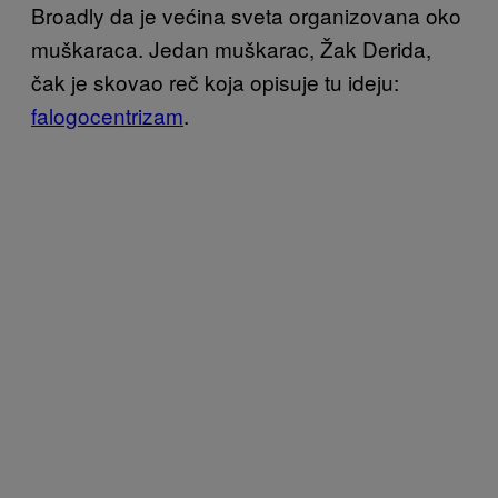
Broadly da je većina sveta organizovana oko
muškaraca. Jedan muškarac, Žak Derida,
čak je skovao reč koja opisuje tu ideju:
falogocentrizam
.