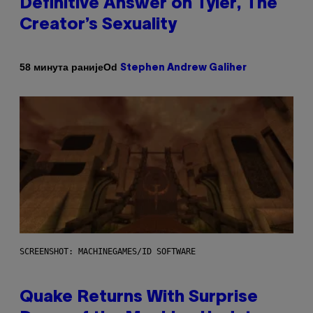
Definitive Answer on Tyler, The
Creator’s Sexuality
Od
58 минута раније
Stephen Andrew Galiher
SCREENSHOT: MACHINEGAMES/ID SOFTWARE
Quake Returns With Surprise