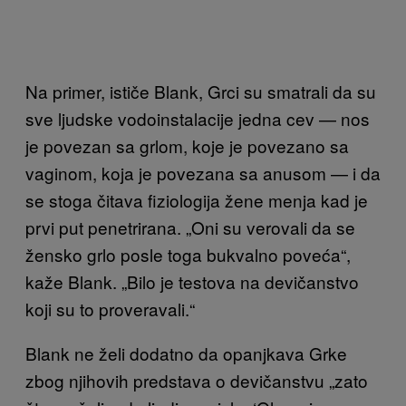
Na primer, ističe Blank, Grci su smatrali da su
sve ljudske vodoinstalacije jedna cev — nos
je povezan sa grlom, koje je povezano sa
vaginom, koja je povezana sa anusom — i da
se stoga čitava fiziologija žene menja kad je
prvi put penetrirana. „Oni su verovali da se
žensko grlo posle toga bukvalno poveća“,
kaže Blank. „Bilo je testova na devičanstvo
koji su to proveravali.“
Blank ne želi dodatno da opanjkava Grke
zbog njihovih predstava o devičanstvu „zato