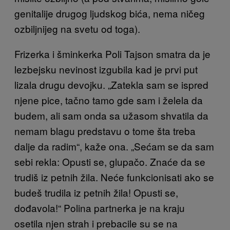
genitalije drugog ljudskog bića, nema ničeg
ozbiljnijeg na svetu od toga).
Frizerka i šminkerka Poli Tajson smatra da je
lezbejsku nevinost izgubila kad je prvi put
lizala drugu devojku. „Zatekla sam se ispred
njene pice, tačno tamo gde sam i želela da
budem, ali sam onda sa užasom shvatila da
nemam blagu predstavu o tome šta treba
dalje da radim“, kaže ona. „Sećam se da sam
sebi rekla: Opusti se, glupačo. Znaće da se
trudiš iz petnih žila. Neće funkcionisati ako se
budeš trudila iz petnih žila! Opusti se,
dođavola!“ Polina partnerka je na kraju
osetila njen strah i prebacile su se na