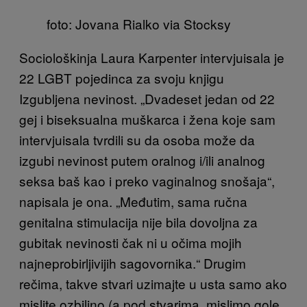
foto: Jovana Rialko via Stocksy
Sociološkinja Laura Karpenter intervjuisala je
22 LGBT pojedinca za svoju knjigu
Izgubljena nevinost. „Dvadeset jedan od 22
gej i biseksualna muškarca i žena koje sam
intervjuisala tvrdili su da osoba može da
izgubi nevinost putem oralnog i/ili analnog
seksa baš kao i preko vaginalnog snošaja“,
napisala je ona. „Međutim, sama ručna
genitalna stimulacija nije bila dovoljna za
gubitak nevinosti čak ni u očima mojih
najneprobirljivijih sagovornika.“ Drugim
rečima, takve stvari uzimajte u usta samo ako
mislite ozbiljno (a pod stvarima, mislimo gole