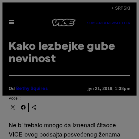
Скочи
+ SRPSKI
на
Otvori
садржај
SUBSCRIBE
NEWSLETTER
Meni
​Kako lezbejke gube
nevinost
Od
јун 21, 2016, 1:38pm
Bethy Squires
Podeli:
Ne bi trebalo mnogo da iznenadi čitaoce
VICE-ovog podsajta posvećenog ženama