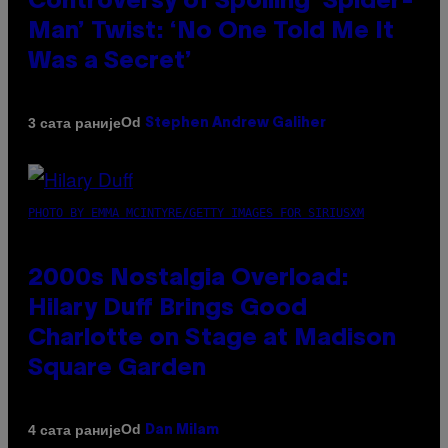
Controversy of Spoiling ‘Spider-
Man’ Twist: ‘No One Told Me It
Was a Secret’
Od
3 сата раније
Stephen Andrew Galiher
PHOTO BY EMMA MCINTYRE/GETTY IMAGES FOR SIRIUSXM
2000s Nostalgia Overload:
Hilary Duff Brings Good
Charlotte on Stage at Madison
Square Garden
Od
4 сата раније
Dan Milam