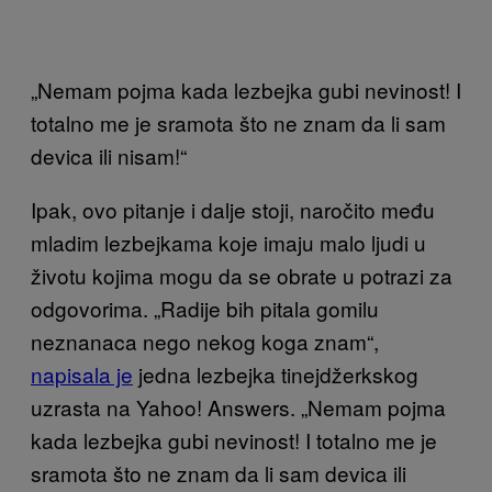
„Nemam pojma kada lezbejka gubi nevinost! I
totalno me je sramota što ne znam da li sam
devica ili nisam!“
Ipak, ovo pitanje i dalje stoji, naročito među
mladim lezbejkama koje imaju malo ljudi u
životu kojima mogu da se obrate u potrazi za
odgovorima. „Radije bih pitala gomilu
neznanaca nego nekog koga znam“,
napisala je
jedna lezbejka tinejdžerkskog
uzrasta na Yahoo! Answers. „Nemam pojma
kada lezbejka gubi nevinost! I totalno me je
sramota što ne znam da li sam devica ili