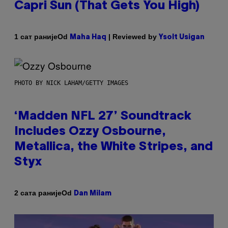
Capri Sun (That Gets You High)
Od
| Reviewed by
1 сат раније
Maha Haq
Ysolt Usigan
PHOTO BY NICK LAHAM/GETTY IMAGES
‘Madden NFL 27’ Soundtrack
Includes Ozzy Osbourne,
Metallica, the White Stripes, and
Styx
Od
2 сата раније
Dan Milam