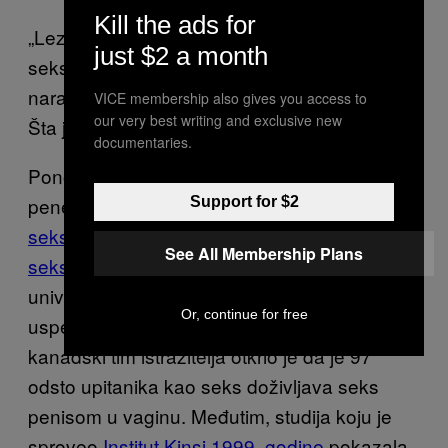
Kill the ads for
„Lezbejke gube nevinost upražnjavanjem
just $2 a month
seksa“, kaže Blank, „baš kao i svi drugi.“ Što,
naravno, odmah dovodi do drugog pitanja:
VICE membership also gives you access to
our very best writing and exclusive new
Šta je seks?
documentaries.
Ponovo, taj čin je donedavno bio definisan
penetracijom. Studije
Instituta Kinsi
,
Arhive
Support for $2
seksualnog ponašanja
i
Kanadskog žurnala
See All Membership Plans
seksualnosti
pokušale su da pronađu
univerzalnu definiciju seksa i niko od njih nije
Or, continue for free
uspeo u tome. Analizom prethodnih studija,
kanadski tim istražitelja otkrio je da je 97
odsto upitanika kao seks doživljava seks
penisom u vaginu. Međutim, studija koju je
sproveo
Institut Kinsi 1999. godine
pokazala