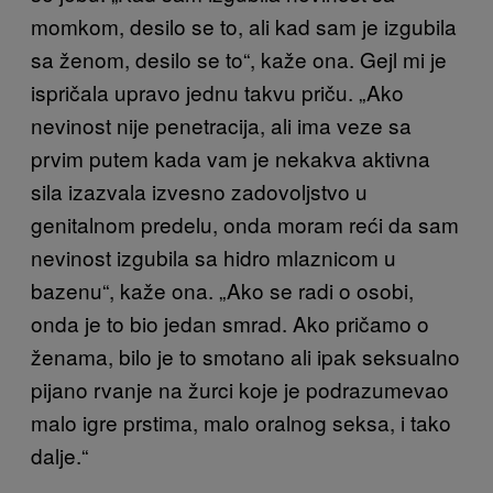
momkom, desilo se to, ali kad sam je izgubila
sa ženom, desilo se to“, kaže ona. Gejl mi je
ispričala upravo jednu takvu priču. „Ako
nevinost nije penetracija, ali ima veze sa
prvim putem kada vam je nekakva aktivna
sila izazvala izvesno zadovoljstvo u
genitalnom predelu, onda moram reći da sam
nevinost izgubila sa hidro mlaznicom u
bazenu“, kaže ona. „Ako se radi o osobi,
onda je to bio jedan smrad. Ako pričamo o
ženama, bilo je to smotano ali ipak seksualno
pijano rvanje na žurci koje je podrazumevao
malo igre prstima, malo oralnog seksa, i tako
dalje.“