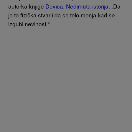
autorka knjige
Devica: Nedirnuta istorija
. „Da
je to fizička stvar i da se telo menja kad se
izgubi nevinost.“