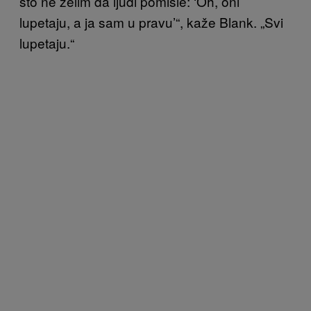
što ne želim da ljudi pomisle: ‘Oh, oni
lupetaju, a ja sam u pravu’“, kaže Blank. „Svi
lupetaju.“