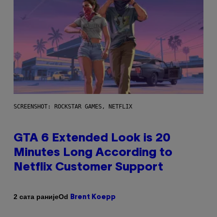
SCREENSHOT: ROCKSTAR GAMES, NETFLIX
GTA 6 Extended Look is 20
Minutes Long According to
Netflix Customer Support
Od
2 сата раније
Brent Koepp