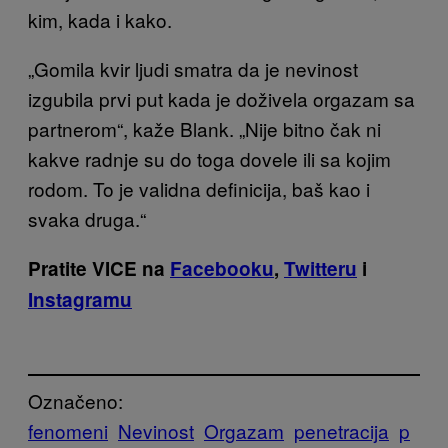
kim, kada i kako.
„Gomila kvir ljudi smatra da je nevinost
izgubila prvi put kada je doživela orgazam sa
partnerom“, kaže Blank. „Nije bitno čak ni
kakve radnje su do toga dovele ili sa kojim
rodom. To je validna definicija, baš kao i
svaka druga.“
Pratite VICE na
Facebooku
,
Twitteru
i
Instagramu
Označeno:
fenomeni
Nevinost
Orgazam
penetracija
p