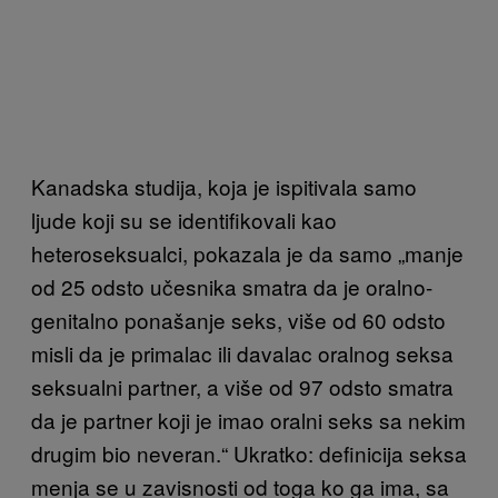
Kanadska studija, koja je ispitivala samo
ljude koji su se identifikovali kao
heteroseksualci, pokazala je da samo „manje
od 25 odsto učesnika smatra da je oralno-
genitalno ponašanje seks, više od 60 odsto
misli da je primalac ili davalac oralnog seksa
seksualni partner, a više od 97 odsto smatra
da je partner koji je imao oralni seks sa nekim
drugim bio neveran.“ Ukratko: definicija seksa
menja se u zavisnosti od toga ko ga ima, sa