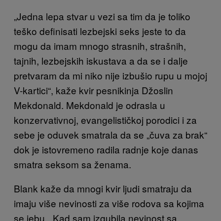
„Jedna lepa stvar u vezi sa tim da je toliko
teško definisati lezbejski seks jeste to da
mogu da imam mnogo strasnih, strašnih,
tajnih, lezbejskih iskustava a da se i dalje
pretvaram da mi niko nije izbušio rupu u mojoj
V-kartici“, kaže kvir pesnikinja Džoslin
Mekdonald. Mekdonald je odrasla u
konzervativnoj, evangelističkoj porodici i za
sebe je oduvek smatrala da se „čuva za brak“
dok je istovremeno radila radnje koje danas
smatra seksom sa ženama.
Blank kaže da mnogi kvir ljudi smatraju da
imaju više nevinosti za više rodova sa kojima
se jebu. „Kad sam izgubila nevinost sa