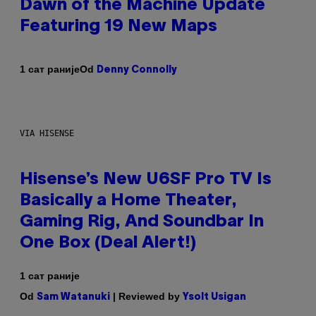
Dawn of the Machine Update
Featuring 19 New Maps
Od
1 сат раније
Denny Connolly
VIA HISENSE
Hisense’s New U6SF Pro TV Is
Basically a Home Theater,
Gaming Rig, And Soundbar In
One Box (Deal Alert!)
1 сат раније
Od
| Reviewed by
Sam Watanuki
Ysolt Usigan