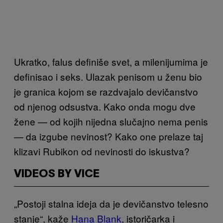
Ukratko, falus definiše svet, a milenijumima je
definisao i seks. Ulazak penisom u ženu bio
je granica kojom se razdvajalo devičanstvo
od njenog odsustva. Kako onda mogu dve
žene — od kojih nijedna slučajno nema penis
— da izgube nevinost? Kako one prelaze taj
klizavi Rubikon od nevinosti do iskustva?
VIDEOS BY VICE
„Postoji stalna ideja da je devičanstvo telesno
stanje“, kaže
Hana Blank
, istoričarka i