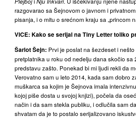
i
. U iščekivanju njene nastu
Plejboj
Nju Inkvari
razgovarao sa Šejnovom o javnom i privatnom ž
pisanja, i o mitu o srećnom kraju sa „princom 
VICE: Kako se serijal na Tiny Letter toliko 
Prvi je poslat na šezdeset i nešto
Šarlot Šejn:
pretplatnika u roku od nedelju dana skočio sa
predstavu zašto. Ponekad bi mi ljudi rekli da 
Verovatno sam u leto 2014, kada sam dobro za
muškarca sa kojim je Šejnova imala intenzivn
kojoj piše dosta u svojoj knjizi), počela da os
način i da sam stekla publiku, i odlučila sam
shvatam da je to postalo serijalizovano iskustv