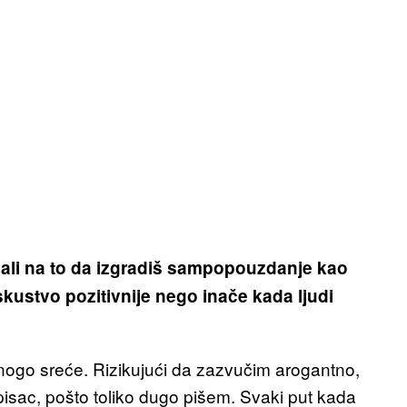
uticali na to da izgradiš sampopouzdanje kao
kustvo pozitivnije nego inače kada ljudi
nogo sreće. Rizikujući da zazvučim arogantno,
pisac, pošto toliko dugo pišem. Svaki put kada