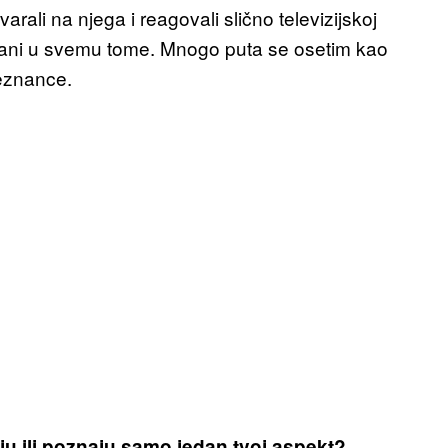
varali na njega i reagovali slično televizijskoj
ovani u svemu tome. Mnogo puta se osetim kao
eznance.
aju ili poznaju samo jedan tvoj aspekt?