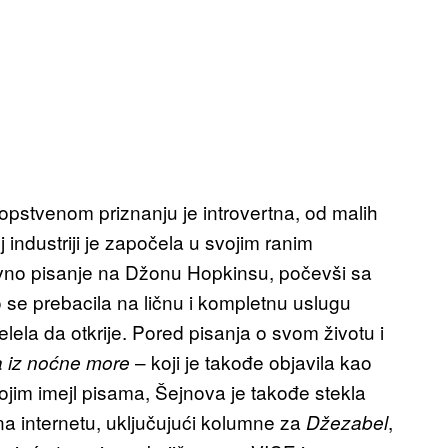
sopstvenom priznanju je introvertna, od malih
j industriji je započela u svojim ranim
ivno pisanje na Džonu Hopkinsu, počevši sa
 se prebacila na ličnu i kompletnu uslugu
elela da otkrije. Pored pisanja o svom životu i
– koji je takođe objavila kao
a iz noćne more
vojim imejl pisama, Šejnova je takođe stekla
na internetu, uključujući kolumne za
,
Džezabel