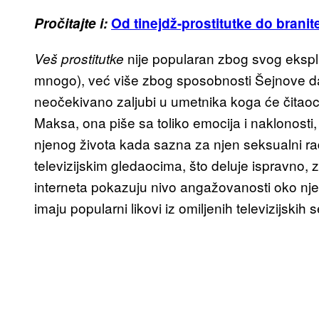
Pročitajte i:
Od tinejdž-prostitutke do branit
nije popularan zbog svog ekspl
Veš prostitutke
mnogo), već više zbog sposobnosti Šejnove da 
neočekivano zaljubi u umetnika koga će čitao
Maksa, ona piše sa toliko emocija i naklonosti,
njenog života kada sazna za njen seksualni r
televizijskim gledaocima, što deluje ispravno, z
interneta pokazuju nivo angažovanosti oko nje
imaju popularni likovi iz omiljenih televizijskih se