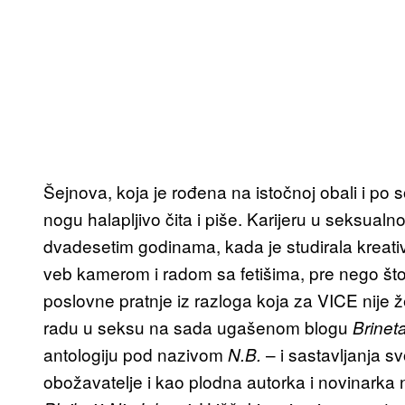
Šejnova, koja je rođena na istočnoj obali i po 
nogu halapljivo čita i piše. Karijeru u seksualno
dvadesetim godinama, kada je studirala kreat
veb kamerom i radom sa fetišima, pre nego što
poslovne pratnje iz razloga koja za VICE nije ž
radu u seksu na sada ugašenom blogu
Brinet
antologiju pod nazivom
– i sastavljanja s
N.B.
obožavatelje i kao plodna autorka i novinarka 