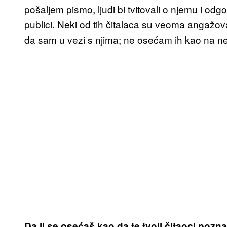
pošaljem pismo, ljudi bi tvitovali o njemu i odgo
publici. Neki od tih čitalaca su veoma angaž
da sam u vezi s njima; ne osećam ih kao na n
Da li se osećaš kao da te tvoji čitaoci pozn