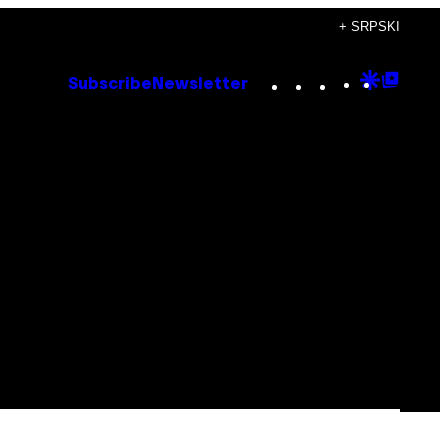
+ SRPSKI
Instagram
TikTok
YouTube
Google
Goog
Subscribe
Newsletter
Discove
Top
Posts