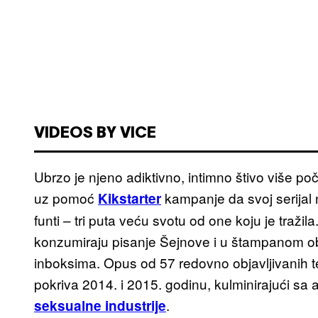
VIDEOS BY VICE
Ubrzo je njeno adiktivno, intimno štivo više poče
uz pomoć
kampanje da svoj serijal n
Kikstarter
funti – tri puta veću svotu od one koju je tražila
konzumiraju pisanje Šejnove i u štampanom obl
inboksima. Opus od 57 redovno objavljivanih te
pokriva 2014. i 2015. godinu, kulminirajući sa
.
seksualne industrije