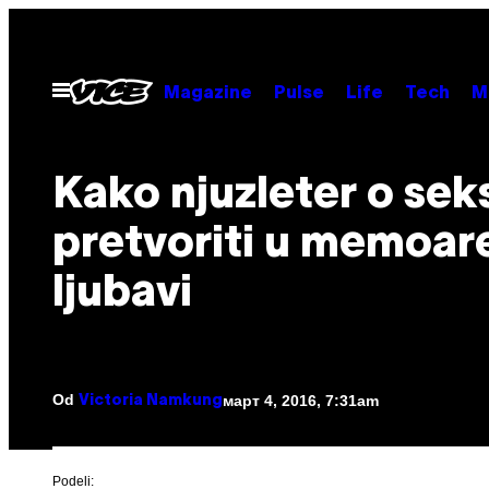
Скочи
на
садржај
Otvori
Magazine
Pulse
Life
Tech
M
Meni
Kako njuzleter o sek
pretvoriti u memoar
ljubavi
Od
март 4, 2016, 7:31am
Victoria Namkung
Podeli: