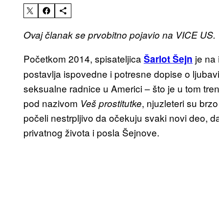
Ovaj članak se prvobitno pojavio na VICE US.
Početkom 2014, spisateljica
je na 
Šarlot Šejn
postavlja ispovedne i potresne dopise o ljubav
seksualne radnice u Americi – što je u tom tre
pod nazivom
, njuzleteri su brz
Veš prostitutke
počeli nestrpljivo da očekuju svaki novi deo, d
privatnog života i posla Šejnove.