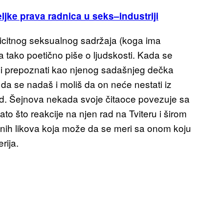
eljke prava radnica u
seks
–
industriji
icitnog seksualnog sadržaja (koga ima
tako poetično piše o ljudskosti. Kada se
ci prepoznati kao njenog sadašnjeg dečka
 da se nadaš i moliš da on neće nestati iz
ad. Šejnova nekada svoje čitaoce povezuje sa
ato što reakcije na njen rad na Tviteru i širom
nih likova koja može da se meri sa onom koju
rija.