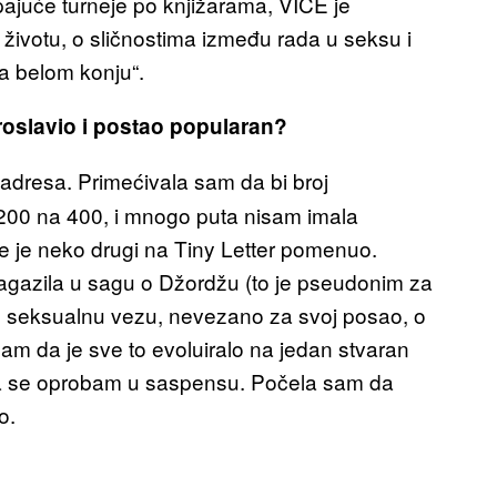
pajuće turneje po knjižarama, VICE je
ivotu, o sličnostima između rada u seksu i
na belom konju“.
proslavio i postao popularan?
 adresa. Primećivala sam da bi broj
 200 na 400, i mnogo puta nisam imala
me je neko drugi na Tiny Letter pomenuo.
gazila u sagu o Džordžu (to je pseudonim za
u seksualnu vezu, nevezano za svoj posao, o
ećam da je sve to evoluiralo na jedan stvaran
 da se oprobam u saspensu. Počela sam da
o.