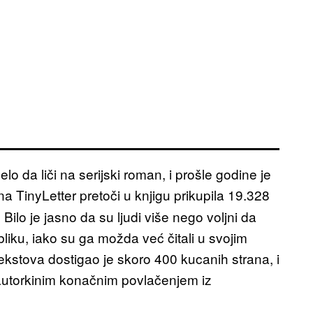
lo da liči na serijski roman, i prošle godine je
a TinyLetter pretoči u knjigu prikupila 19.328
. Bilo je jasno da su ljudi više nego voljni da
iku, iako su ga možda već čitali u svojim
kstova dostigao je skoro 400 kucanih strana, i
 autorkinim konačnim povlačenjem iz