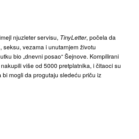
imejl njuzleter servisu,
, počela da
TinyLetter
i, seksu, vezama i unutarnjem životu
nutku bio „dnevni posao“ Šejnove. Kompilirani
o nakupili više od 5000 pretplatnika, i čitaoci su
a bi mogli da progutaju sledeću priču iz