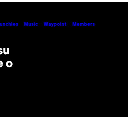
unchies
Music
Waypoint
Members
su
e o