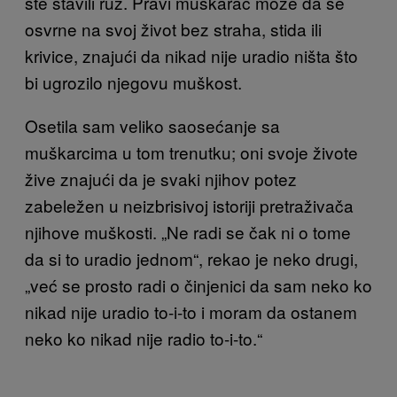
ste stavili ruž. Pravi muškarac može da se
osvrne na svoj život bez straha, stida ili
krivice, znajući da nikad nije uradio ništa što
bi ugrozilo njegovu muškost.
Osetila sam veliko saosećanje sa
muškarcima u tom trenutku; oni svoje živote
žive znajući da je svaki njihov potez
zabeležen u neizbrisivoj istoriji pretraživača
njihove muškosti. „Ne radi se čak ni o tome
da si to uradio jednom“, rekao je neko drugi,
„već se prosto radi o činjenici da sam neko ko
nikad nije uradio to-i-to i moram da ostanem
neko ko nikad nije radio to-i-to.“