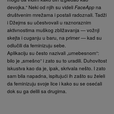
devojka.“ Neki od njih su videli
na
FaceApp
društvenim mrežama i postali radoznali. Tadži
i Džejms su učestvovali u raznoraznim
aktivnostima muškog zbližavanja — vožnji
skejta i cuganju u baru, na primer — kad su
odlučili da feminizuju sebe.
Aplikaciju su često nazivali „urnebesnom“:
bilo je „smešno“ i zato su to uradili. Duhovitost
iskustva kao da je, ipak, skrivala nešto. I zato
sam bila napadna, ispitujući ih zašto su želeli
da feminizuju svoje lice i kako su se osećali
dok su ga delili sa drugima.