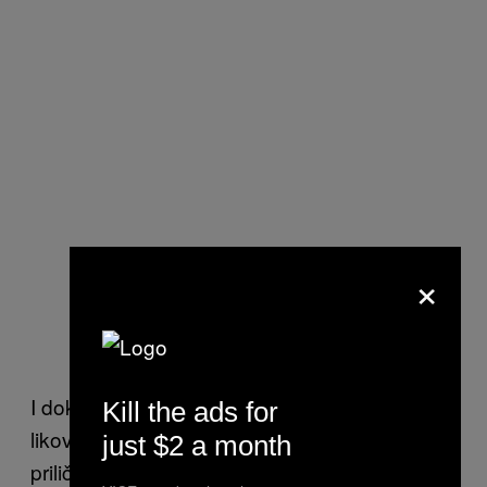
×
I dok je ovaj razgovor bio od velike pomoći,
Kill the ads for
likovi sa VICE-a su priznali da su svi inače
just $2 a month
prilično naprednih shvatanja i da se