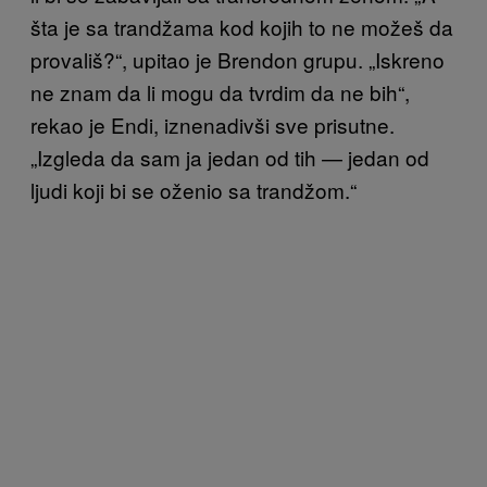
šta je sa trandžama kod kojih to ne možeš da
provališ?“, upitao je Brendon grupu. „Iskreno
ne znam da li mogu da tvrdim da ne bih“,
rekao je Endi, iznenadivši sve prisutne.
„Izgleda da sam ja jedan od tih — jedan od
ljudi koji bi se oženio sa trandžom.“