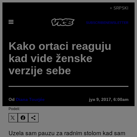
Скочи
+ SRPSKI
на
Otvori
садржај
SUBSCRIBE
NEWSLETTER
Meni
Kako ortaci reaguju
kad vide ženske
verzije sebe
Od
Diana Tourjée
јун 9, 2017, 6:00am
Podeli:
Uzela sam pauzu za radnim stolom kad sam