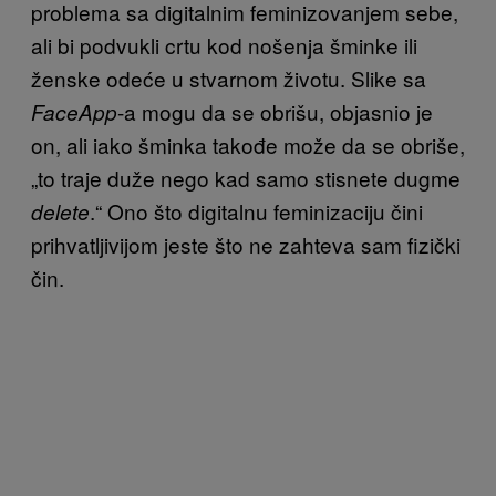
problema sa digitalnim feminizovanjem sebe,
ali bi podvukli crtu kod nošenja šminke ili
ženske odeće u stvarnom životu. Slike sa
-a mogu da se obrišu, objasnio je
FaceApp
on, ali iako šminka takođe može da se obriše,
„to traje duže nego kad samo stisnete dugme
.“ Ono što digitalnu feminizaciju čini
delete
prihvatljivijom jeste što ne zahteva sam fizički
čin.