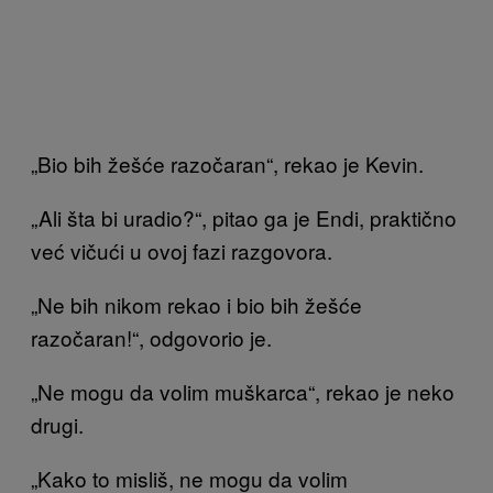
„Bio bih žešće razočaran“, rekao je Kevin.
„Ali šta bi uradio?“, pitao ga je Endi, praktično
već vičući u ovoj fazi razgovora.
„Ne bih nikom rekao i bio bih žešće
razočaran!“, odgovorio je.
„Ne mogu da volim muškarca“, rekao je neko
drugi.
„Kako to misliš, ne mogu da volim