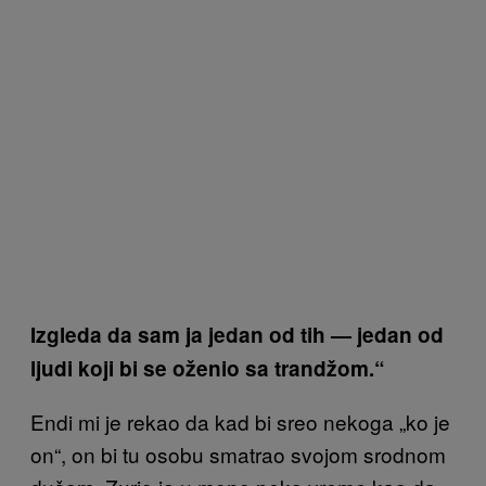
Izgleda da sam ja jedan od tih — jedan od
ljudi koji bi se oženio sa trandžom.“
Endi mi je rekao da kad bi sreo nekoga „ko je
on“, on bi tu osobu smatrao svojom srodnom