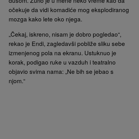
dušom. Zurio je u mene neko vreme kao da
očekuje da vidi komadiće mog eksplodiranog
mozga kako lete oko njega.
„Čekaj, iskreno, nisam je dobro pogledao“,
rekao je Endi, zagledavši pobliže sliku sebe
izmenjenog pola na ekranu. Ustuknuo je
korak, podigao ruke u vazduh i teatralno
objavio svima nama: „Ne bih se jebao s
njom.“