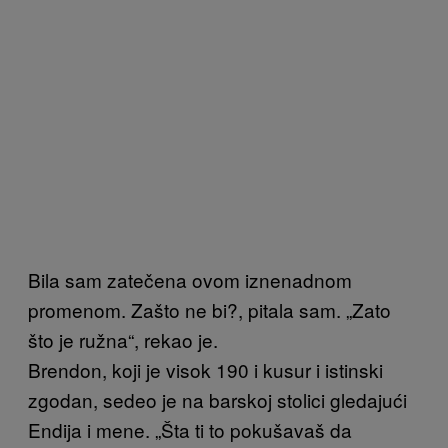
Bila sam zatečena ovom iznenadnom
promenom. Zašto ne bi?, pitala sam. „Zato
što je ružna“, rekao je.
Brendon, koji je visok 190 i kusur i istinski
zgodan, sedeo je na barskoj stolici gledajući
Endija i mene. „Šta ti to pokušavaš da