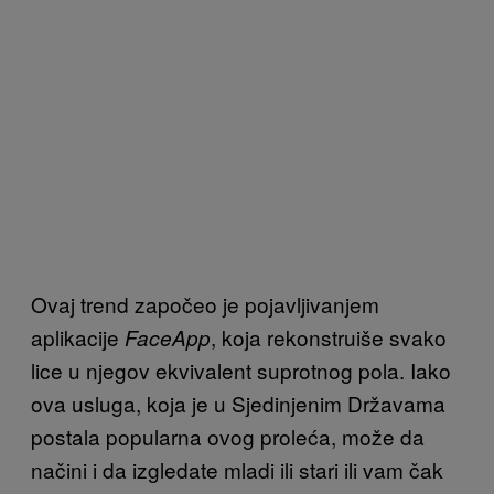
Ovaj trend započeo je pojavljivanjem
aplikacije
, koja rekonstruiše svako
FaceApp
lice u njegov ekvivalent suprotnog pola. Iako
ova usluga, koja je u Sjedinjenim Državama
postala popularna ovog proleća, može da
načini i da izgledate mladi ili stari ili vam čak