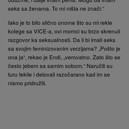
seks sa ženama. To mi ništa ne znači.“
Iako je to bilo slično onome što su mi rekle
kolege sa VICE-a, ovi momci su brzo skrenuli
razgovor ka seksualnosti. Da li bi imali seks
sa svojim feminizovanim verzijama? „Pošto je
ona ja“, rekao je Endi, „verovatno. Zato što se
često jebem sa samim sobom.“ Naručili su
turu tekile i delovali razočarano kad im se
nismo pridružili.