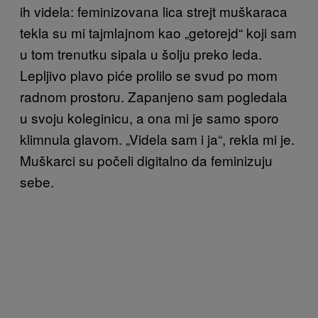
ih videla: feminizovana lica strejt muškaraca
tekla su mi tajmlajnom kao „getorejd“ koji sam
u tom trenutku sipala u šolju preko leda.
Lepljivo plavo piće prolilo se svud po mom
radnom prostoru. Zapanjeno sam pogledala
u svoju koleginicu, a ona mi je samo sporo
klimnula glavom. „Videla sam i ja“, rekla mi je.
Muškarci su počeli digitalno da feminizuju
sebe.