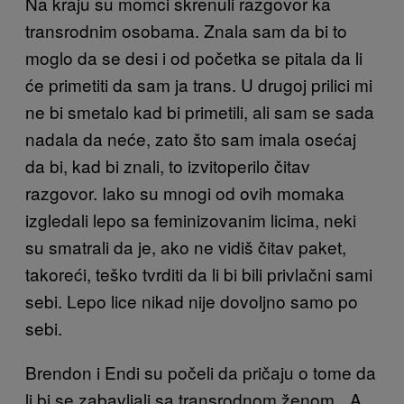
Na kraju su momci skrenuli razgovor ka
transrodnim osobama. Znala sam da bi to
moglo da se desi i od početka se pitala da li
će primetiti da sam ja trans. U drugoj prilici mi
ne bi smetalo kad bi primetili, ali sam se sada
nadala da neće, zato što sam imala osećaj
da bi, kad bi znali, to izvitoperilo čitav
razgovor. Iako su mnogi od ovih momaka
izgledali lepo sa feminizovanim licima, neki
su smatrali da je, ako ne vidiš čitav paket,
takoreći, teško tvrditi da li bi bili privlačni sami
sebi. Lepo lice nikad nije dovoljno samo po
sebi.
Brendon i Endi su počeli da pričaju o tome da
li bi se zabavljali sa transrodnom ženom. „A