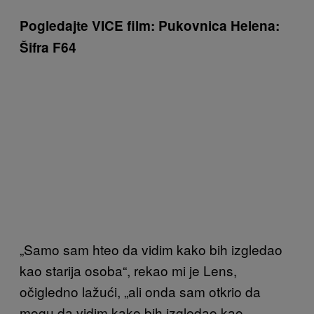
Pogledajte VICE film: Pukovnica Helena:
Šifra F64
„Samo sam hteo da vidim kako bih izgledao
kao starija osoba“, rekao mi je Lens,
očigledno lažući, „ali onda sam otkrio da
mogu da vidim kako bih izgledao kao