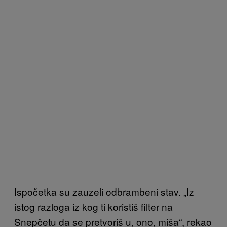
Ispočetka su zauzeli odbrambeni stav. „Iz
istog razloga iz kog ti koristiš filter na
Snepčetu da se pretvoriš u, ono, miša“, rekao