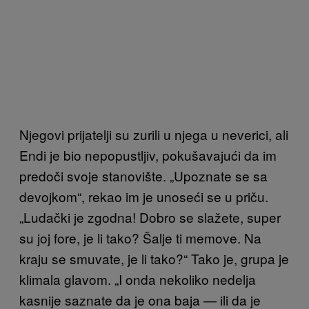
Njegovi prijatelji su zurili u njega u neverici, ali
Endi je bio nepopustljiv, pokušavajući da im
predoči svoje stanovište. „Upoznate se sa
devojkom“, rekao im je unoseći se u priču.
„Ludački je zgodna! Dobro se slažete, super
su joj fore, je li tako? Šalje ti memove. Na
kraju se smuvate, je li tako?“ Tako je, grupa je
klimala glavom. „I onda nekoliko nedelja
kasnije saznate da je ona baja — ili da je