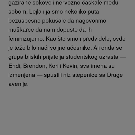
gazirane sokove i nervozno ćaskale među
sobom, Lejla i ja smo nekoliko puta
bezuspešno pokušale da nagovorimo
muškarce da nam dopuste da ih
feminizujemo. Kao što smo i predvidele, ovde
je teže bilo naći voljne učesnike. Ali onda se
grupa bliskih prijatelja studentskog uzrasta —
Endi, Brendon, Kori i Kevin, sva imena su
izmenjena — spustili niz stepenice sa Druge
avenije.