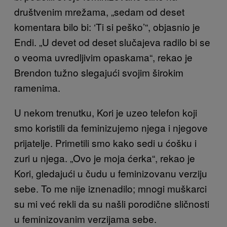
društvenim mrežama, „sedam od deset
komentara bilo bi: ‘Ti si peško’“, objasnio je
Endi. „U devet od deset slučajeva radilo bi se
o veoma uvredljivim opaskama“, rekao je
Brendon tužno slegajući svojim širokim
ramenima.
U nekom trenutku, Kori je uzeo telefon koji
smo koristili da feminizujemo njega i njegove
prijatelje. Primetili smo kako sedi u ćošku i
zuri u njega. „Ovo je moja ćerka“, rekao je
Kori, gledajući u čudu u feminizovanu verziju
sebe. To me nije iznenadilo; mnogi muškarci
su mi već rekli da su našli porodične sličnosti
u feminizovanim verzijama sebe.