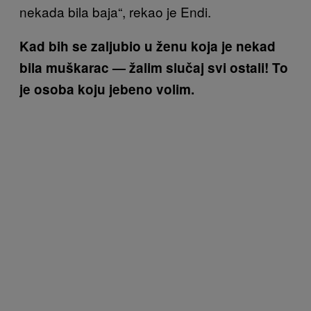
nekada bila baja“, rekao je Endi.
Kad bih se zaljubio u ženu koja je nekad
bila muškarac — žalim slučaj svi ostali! To
je osoba koju jebeno volim.