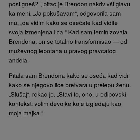
postigneš?“, pitao je Brendon nakrivivši glavu
ka meni. „Ja pokušavam“, odgovorila sam
mu, „da vidim kako se osećate kad vidite
svoja izmenjena lica.“ Kad sam feminizovala
Brendona, on se totalno transformisao — od
muževnog lepotana u pravog pravcatog
anđela.
Pitala sam Brendona kako se oseća kad vidi
kako se njegovo lice pretvara u prelepu ženu.
„Slušaj“, rekao je. „Stavi to, ono, u edipovski
kontekst: volim devojke koje izgledaju kao
moja majka.“