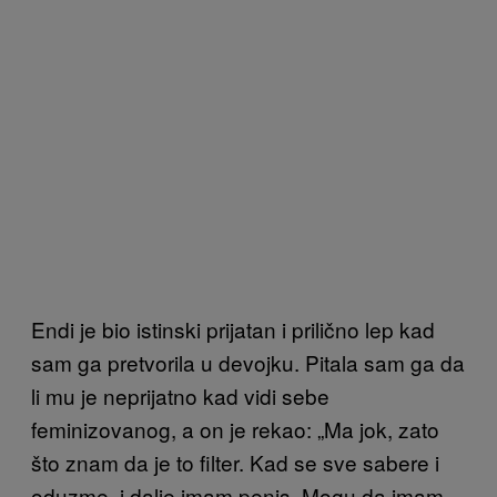
Endi je bio istinski prijatan i prilično lep kad
sam ga pretvorila u devojku. Pitala sam ga da
li mu je neprijatno kad vidi sebe
feminizovanog, a on je rekao: „Ma jok, zato
što znam da je to filter. Kad se sve sabere i
oduzme, i dalje imam penis. Mogu da imam