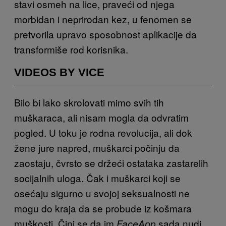
stavi osmeh na lice, praveći od njega
morbidan i neprirodan kez, u fenomen se
pretvorila upravo sposobnost aplikacije da
transformiše rod korisnika.
VIDEOS BY VICE
Bilo bi lako skrolovati mimo svih tih
muškaraca, ali nisam mogla da odvratim
pogled. U toku je rodna revolucija, ali dok
žene jure napred, muškarci počinju da
zaostaju, čvrsto se držeći ostataka zastarelih
socijalnih uloga. Čak i muškarci koji se
osećaju sigurno u svojoj seksualnosti ne
mogu do kraja da se probude iz košmara
muškosti. Čini se da im
sada nudi
FaceApp