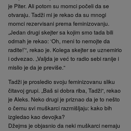
je Piter. Ali potom su momci počeli da se
otvaraju. Tadži mi je rekao da su mnogi
momci rezervisani prema feminizovanju.
„Jedan drugi skejter sa kojim smo tada bili
odmah je rekao: ‘Oh, meni to nemojte da
radite!’“, rekao je. Kolega skejter se uznemirio
i odvezao. „Valjda je već to radio sebi ranije i
mislio je da je previše.“
Tadži je prosledio svoju feminizovanu sliku
čitavoj grupi. „Baš si dobra riba, Tadži“, rekao
je Aleks. Neko drugi je priznao da je to nešto
o čemu svi muškarci razmišljaju: kako bih
izgledao kao devojka?
Džejms je objasnio da neki muškarci nemaju