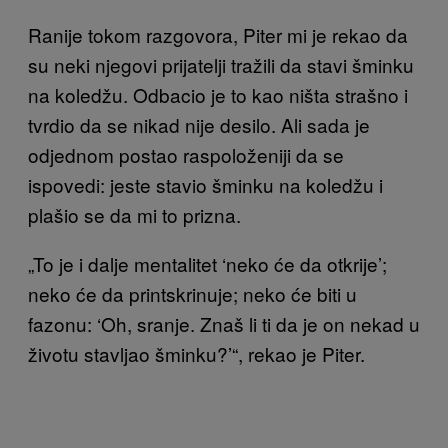
Ranije tokom razgovora, Piter mi je rekao da
su neki njegovi prijatelji tražili da stavi šminku
na koledžu. Odbacio je to kao ništa strašno i
tvrdio da se nikad nije desilo. Ali sada je
odjednom postao raspoloženiji da se
ispovedi: jeste stavio šminku na koledžu i
plašio se da mi to prizna.
„To je i dalje mentalitet ‘neko će da otkrije’;
neko će da printskrinuje; neko će biti u
fazonu: ‘Oh, sranje. Znaš li ti da je on nekad u
životu stavljao šminku?’“, rekao je Piter.