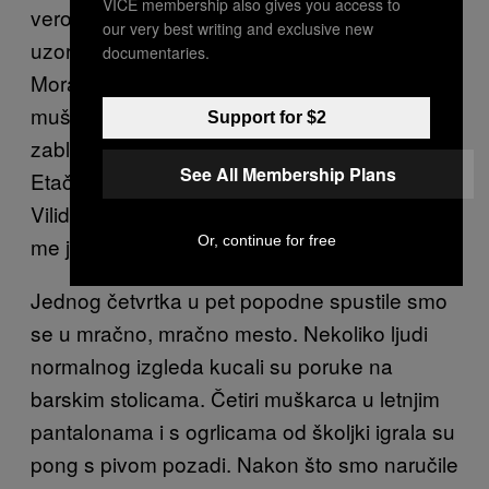
VICE membership also gives you access to
verovatno ne mogu smatrati reprezentativnim
our very best writing and exclusive new
uzorkom prosečnog američkog muškarca.
documentaries.
Morala sam da se složim s tim — ima drugih
muškaraca koji žive još dublje ispod granice
Support for $2
zabluda o muškosti. Moja koleginica Lejla
See All Membership Plans
Etačfini i ja odlučile smo da ih potražimo u Ist
Vilidžu, u baru u kom nikad nisam bila ali koji
Or, continue for free
me je oduvek odbijao.
Jednog četvrtka u pet popodne spustile smo
se u mračno, mračno mesto. Nekoliko ljudi
normalnog izgleda kucali su poruke na
barskim stolicama. Četiri muškarca u letnjim
pantalonama i s ogrlicama od školjki igrala su
pong s pivom pozadi. Nakon što smo naručile