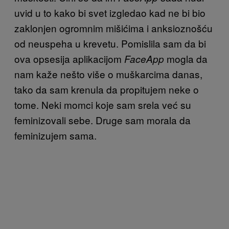
uvid u to kako bi svet izgledao kad ne bi bio
zaklonjen ogromnim mišićima i anksioznošću
od neuspeha u krevetu. Pomislila sam da bi
ova opsesija aplikacijom
mogla da
FaceApp
nam kaže nešto više o muškarcima danas,
tako da sam krenula da propitujem neke o
tome. Neki momci koje sam srela već su
feminizovali sebe. Druge sam morala da
feminizujem sama.