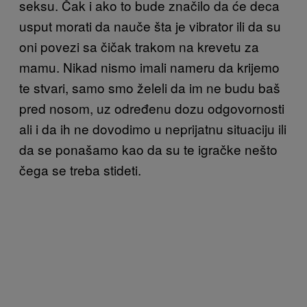
seksu. Čak i ako to bude značilo da će deca
usput morati da nauče šta je vibrator ili da su
oni povezi sa čičak trakom na krevetu za
mamu. Nikad nismo imali nameru da krijemo
te stvari, samo smo želeli da im ne budu baš
pred nosom, uz određenu dozu odgovornosti
ali i da ih ne dovodimo u neprijatnu situaciju ili
da se ponašamo kao da su te igračke nešto
čega se treba stideti.