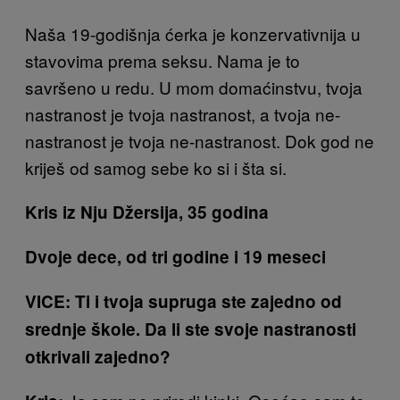
Naša 19-godišnja ćerka je konzervativnija u
stavovima prema seksu. Nama je to
savršeno u redu. U mom domaćinstvu, tvoja
nastranost je tvoja nastranost, a tvoja ne-
nastranost je tvoja ne-nastranost. Dok god ne
kriješ od samog sebe ko si i šta si.
Kris iz Nju Džersija,
35 godina
Dvoje dece, od tri godine i 19 meseci
VICE: Ti i tvoja supruga ste zajedno od
srednje škole. Da li ste svoje nastranosti
otkrivali zajedno?