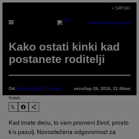
Скочи
+ SRPSKI
на
Otvori
садржај
SUBSCRIBE
NEWSLETTER
Meni
​Kako ostati kinki kad
postanete roditelji
Od
Sophie Saint Thomas
октобар 26, 2016, 11:46am
Podeli:
Kad imate decu, to vam promeni život, prosto
k’o pasulj. Novostečena odgovornost za