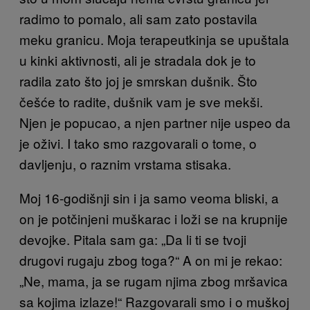
radimo to pomalo, ali sam zato postavila
meku granicu. Moja terapeutkinja se upuštala
u kinki aktivnosti, ali je stradala dok je to
radila zato što joj je smrskan dušnik. Što
češće to radite, dušnik vam je sve mekši.
Njen je popucao, a njen partner nije uspeo da
je oživi. I tako smo razgovarali o tome, o
davljenju, o raznim vrstama stisaka.
Moj 16-godišnji sin i ja samo veoma bliski, a
on je potčinjeni muškarac i loži se na krupnije
devojke. Pitala sam ga: „Da li ti se tvoji
drugovi rugaju zbog toga?“ A on mi je rekao:
„Ne, mama, ja se rugam njima zbog mršavica
sa kojima izlaze!“ Razgovarali smo i o muškoj