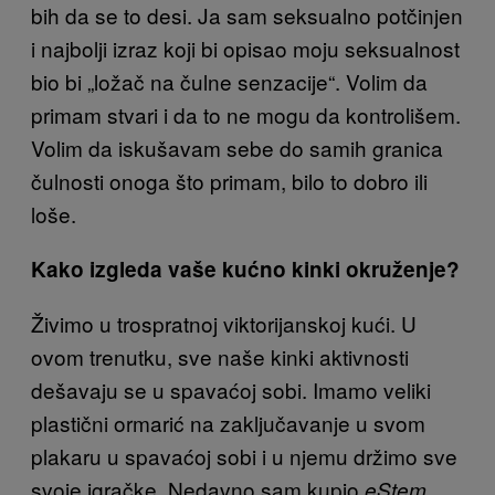
bih da se to desi. Ja sam seksualno potčinjen
i najbolji izraz koji bi opisao moju seksualnost
bio bi „ložač na čulne senzacije“. Volim da
primam stvari i da to ne mogu da kontrolišem.
Volim da iskušavam sebe do samih granica
čulnosti onoga što primam, bilo to dobro ili
loše.
Kako izgleda vaše kućno kinki okruženje?
Živimo u trospratnoj viktorijanskoj kući. U
ovom trenutku, sve naše kinki aktivnosti
dešavaju se u spavaćoj sobi. Imamo veliki
plastični ormarić na zaključavanje u svom
plakaru u spavaćoj sobi i u njemu držimo sve
svoje igračke. Nedavno sam kupio
eStem