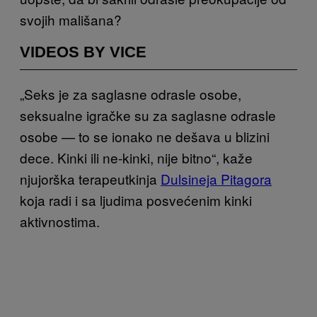
svojih mališana?
VIDEOS BY VICE
„Seks je za saglasne odrasle osobe,
seksualne igračke su za saglasne odrasle
osobe — to se ionako ne dešava u blizini
dece. Kinki ili ne-kinki, nije bitno“, kaže
njujorška terapeutkinja
Dulsineja Pitagora
koja radi i sa ljudima posvećenim kinki
aktivnostima.