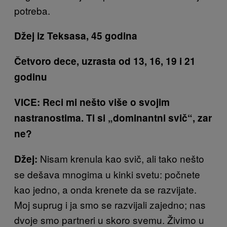
potreba.
Džej iz Teksasa,
45 godina
Četvoro dece, uzrasta od 13, 16, 19 i 21
godinu
VICE: Reci mi nešto više o svojim
nastranostima. Ti si „dominantni svič“, zar
ne?
Nisam krenula kao svič, ali tako nešto
Džej:
se dešava mnogima u kinki svetu: počnete
kao jedno, a onda krenete da se razvijate.
Moj suprug i ja smo se razvijali zajedno; nas
dvoje smo partneri u skoro svemu. Živimo u