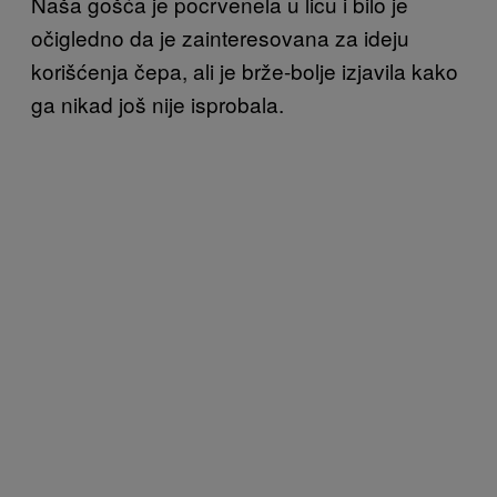
Naša gošća je pocrvenela u licu i bilo je
očigledno da je zainteresovana za ideju
korišćenja čepa, ali je brže-bolje izjavila kako
ga nikad još nije isprobala.