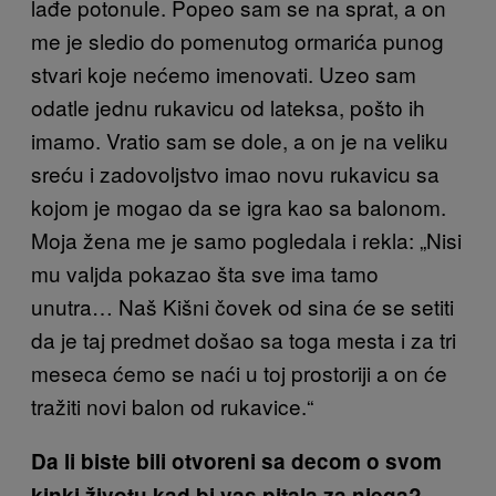
lađe potonule. Popeo sam se na sprat, a on
me je sledio do pomenutog ormarića punog
stvari koje nećemo imenovati. Uzeo sam
odatle jednu rukavicu od lateksa, pošto ih
imamo. Vratio sam se dole, a on je na veliku
sreću i zadovoljstvo imao novu rukavicu sa
kojom je mogao da se igra kao sa balonom.
Moja žena me je samo pogledala i rekla: „Nisi
mu valjda pokazao šta sve ima tamo
unutra… Naš Kišni čovek od sina će se setiti
da je taj predmet došao sa toga mesta i za tri
meseca ćemo se naći u toj prostoriji a on će
tražiti novi balon od rukavice.“
Da li biste bili otvoreni sa decom o svom
kinki životu kad bi vas pitala za njega?