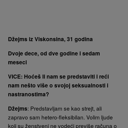
Džejms iz Viskonsina,
31 godina
Dvoje dece, od dve godine i sedam
meseci
VICE: Hoćeš li nam se predstaviti i reći
nam nešto više o svojoj seksualnosti i
nastranostima?
: Predstavljam se kao strejt, ali
Džejms
zapravo sam hetero-fleksibilan. Volim ljude
koji su ženstveni ne vodeći previše računa o