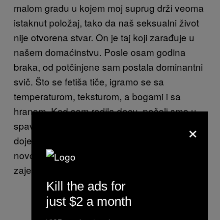
malom gradu u kojem moj suprug drži veoma
istaknut položaj, tako da naš seksualni život
nije otvorena stvar. On je taj koji zarađuje u
našem domaćinstvu. Posle osam godina
braka, od potčinjene sam postala dominantni
svič. Što se fetiša tiče, igramo se sa
temperaturom, teksturom, a bogami i sa
hranom. Kad sam rodila decu, počeli smo u
×
spavaćoj sobi da se igramo i odraslog
dojenja. Spremna sam da isprobam bilo šta
novo. Funkcionisalo je 23 godine koliko smo
zajedno.
Kill the ads for
just $2 a month