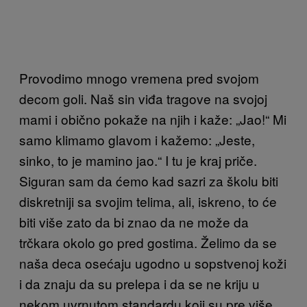
Provodimo mnogo vremena pred svojom
decom goli. Naš sin viđa tragove na svojoj
mami i obično pokaže na njih i kaže: „Jao!“ Mi
samo klimamo glavom i kažemo: „Jeste,
sinko, to je mamino jao.“ I tu je kraj priče.
Siguran sam da ćemo kad sazri za školu biti
diskretniji sa svojim telima, ali, iskreno, to će
biti više zato da bi znao da ne može da
trčkara okolo go pred gostima. Želimo da se
naša deca osećaju ugodno u sopstvenoj koži
i da znaju da su prelepa i da se ne kriju u
nekom uvrnutom standardu koji su pre više