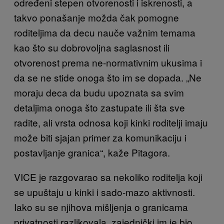
određeni stepen otvorenosti i iskrenosti, a
takvo ponašanje možda čak pomogne
roditeljima da decu nauče važnim temama
kao što su dobrovoljna saglasnost ili
otvorenost prema ne-normativnim ukusima i
da se ne stide onoga što im se dopada. „Ne
moraju deca da budu upoznata sa svim
detaljima onoga što zastupate ili šta sve
radite, ali vrsta odnosa koji kinki roditelji imaju
može biti sjajan primer za komunikaciju i
postavljanje granica“, kaže Pitagora.
VICE je razgovarao sa nekoliko roditelja koji
se upuštaju u kinki i sado-mazo aktivnosti.
Iako su se njihova mišljenja o granicama
privatnosti razlikovala, zajednički im je bio