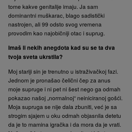
tome kakve genitalije imaju. Ja sam
dominantni muškarac, blago sadistički
nastrojen, ali 99 odsto svog vremena
provodim kao najobičniji otac i suprug.
Imaš li nekih anegdota kad su se ta dva
tvoja sveta ukrstila?
Moj stariji sin je trenutno u istraživačkoj fazi.
Jednom je pronašao čelični čep za anus
moje supruge i ni pet ni šest nego ga odmah
pokazao našoj „normalnoj“ neiniciranoj gošći.
Moja supruga se nije dala zbuniti, već je sa
strogim sjajem u oku odmah objasnila detetu
da je to mamina igračka i da mora da je vrati.