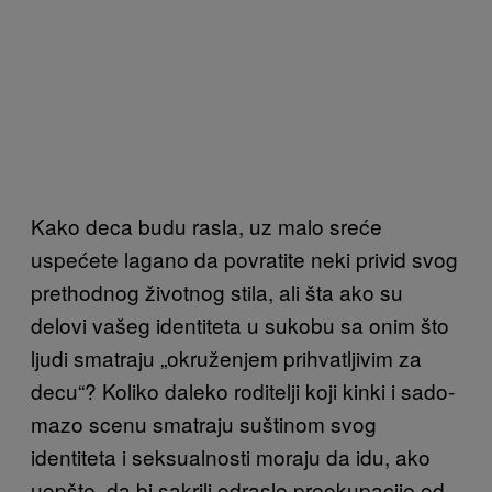
Kako deca budu rasla, uz malo sreće
uspećete lagano da povratite neki privid svog
prethodnog životnog stila, ali šta ako su
delovi vašeg identiteta u sukobu sa onim što
ljudi smatraju „okruženjem prihvatljivim za
decu“? Koliko daleko roditelji koji kinki i sado-
mazo scenu smatraju suštinom svog
identiteta i seksualnosti moraju da idu, ako
uopšte, da bi sakrili odrasle preokupacije od