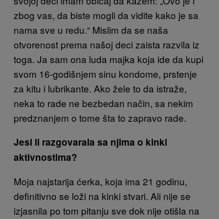
svojoj deci imam običaj da kažem: „Ovo je i
zbog vas, da biste mogli da vidite kako je sa
nama sve u redu.“ Mislim da se naša
otvorenost prema našoj deci zaista razvila iz
toga. Ja sam ona luda majka koja ide da kupi
svom 16-godišnjem sinu kondome, prstenje
za kitu i lubrikante. Ako žele to da istraže,
neka to rade ne bezbedan način, sa nekim
predznanjem o tome šta to zapravo rade.
Jesi li razgovarala sa njima o kinki
aktivnostima?
Moja najstarija ćerka, koja ima 21 godinu,
definitivno se loži na kinki stvari. Ali nije se
izjasnila po tom pitanju sve dok nije otišla na