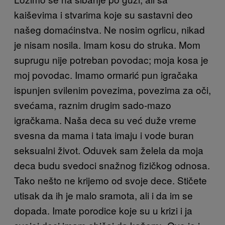
kaiševima i stvarima koje su sastavni deo
našeg domaćinstva. Ne nosim ogrlicu, nikad
je nisam nosila. Imam kosu do struka. Mom
suprugu nije potreban povodac; moja kosa je
moj povodac. Imamo ormarić pun igračaka
ispunjen svilenim povezima, povezima za oči,
svećama, raznim drugim sado-mazo
igračkama. Naša deca su već duže vreme
svesna da mama i tata imaju i vode buran
seksualni život. Oduvek sam želela da moja
deca budu svedoci snažnog fizičkog odnosa.
Tako nešto ne krijemo od svoje dece. Stičete
utisak da ih je malo sramota, ali i da im se
dopada. Imate porodice koje su u krizi i ja