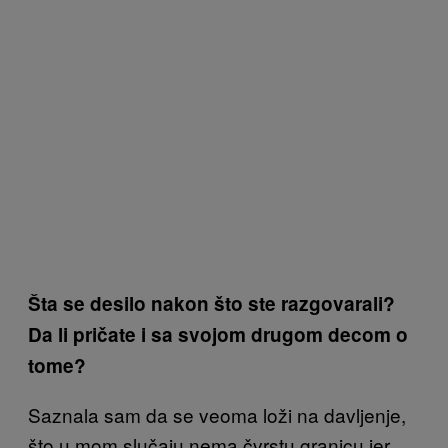
Šta se desilo nakon što ste razgovarali?
Da li pričate i sa svojom drugom decom o
tome?
Saznala sam da se veoma loži na davljenje,
što u mom slučaju nema čvrstu granicu jer