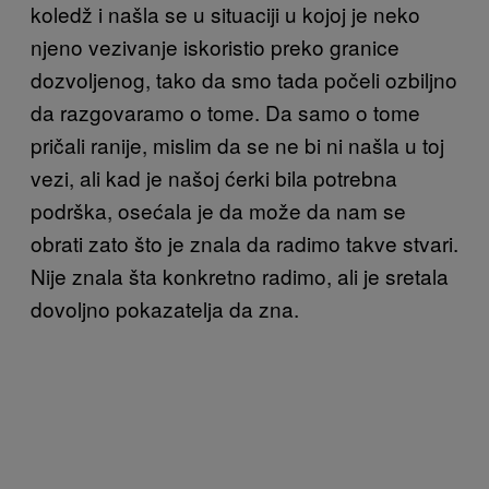
koledž i našla se u situaciji u kojoj je neko
njeno vezivanje iskoristio preko granice
dozvoljenog, tako da smo tada počeli ozbiljno
da razgovaramo o tome. Da samo o tome
pričali ranije, mislim da se ne bi ni našla u toj
vezi, ali kad je našoj ćerki bila potrebna
podrška, osećala je da može da nam se
obrati zato što je znala da radimo takve stvari.
Nije znala šta konkretno radimo, ali je sretala
dovoljno pokazatelja da zna.