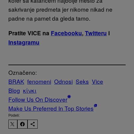
kofer sa katancem najbolje mesto za
sakrivanje predmeta jer nikome nikad ne
padne na pamet da gleda tamo.
Pratite VICE na
Facebooku
,
Twitteru
i
Instagramu
Označeno:
BRAK
fenomeni
Odnosi
Seks
Vice
Blog
κίνκι
Follow Us On Discover
Make Us Preferred In Top Stories
Podeli: