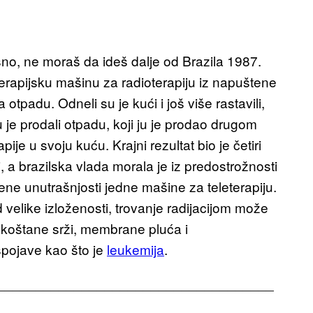
jasno, ne moraš da ideš dalje od Brazila 1987.
erapijsku mašinu za radioterapiju iz napuštene
 otpadu. Odneli su je kući i još više rastavili,
u je prodali otpadu, koji ju je prodao drugom
pije u svoju kuću. Krajni rezultat bio je četiri
iji, a brazilska vlada morala je iz predostrožnosti
ene unutrašnjosti jedne mašine za teleterapiju.
 velike izloženosti, trovanje radijacijom može
e koštane srži, membrane pluća i
spojave kao što je
leukemija
.
____________________________________