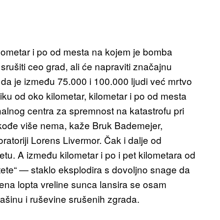
kilometar i po od mesta na kojem je bomba
ušiti ceo grad, ali će napraviti značajnu
i da je između 75.000 i 100.000 ljudi već mrtvo
niku od oko kilometar, kilometar i po od mesta
onalnog centra za spremnost na katastrofu pri
akođe više nema, kaže Bruk Bademejer,
boratoriji Lorens Livermor. Čak i dalje od
tetu. A između kilometar i po i pet kilometara od
tete“ — staklo eksplodira s dovoljno snage da
ena lopta vreline sunca lansira se osam
ašinu i ruševine srušenih zgrada.