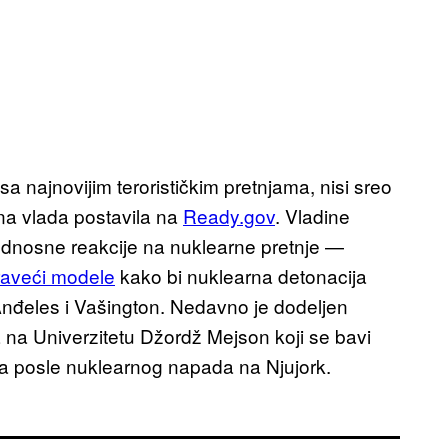
 sa najnovijim terorističkim pretnjama, nisi sreo
lna vlada postavila na
Ready.gov
. Vladine
ednosne reakcije na nuklearne pretnje —
raveći modele
kako bi nuklearna detonacija
Anđeles i Vašington. Nedavno je dodeljen
na Univerzitetu Džordž Mejson koji se bavi
ana posle nuklearnog napada na Njujork.