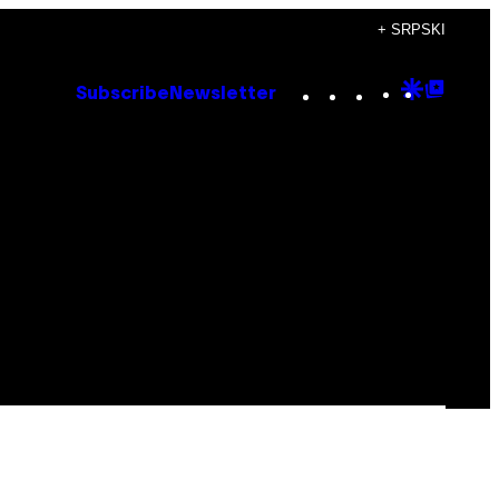
+ SRPSKI
Instagram
TikTok
YouTube
Google
Goog
Subscribe
Newsletter
Discove
Top
Posts