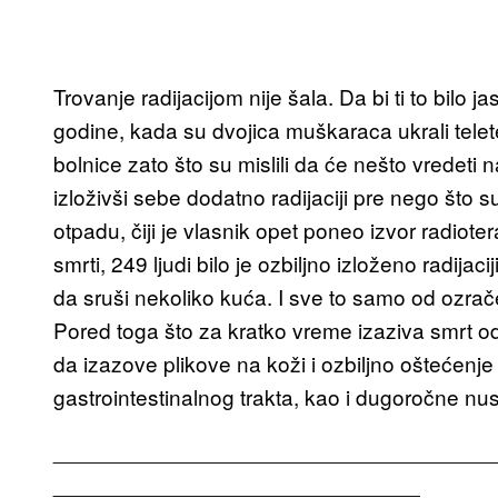
Trovanje radijacijom nije šala. Da bi ti to bilo 
godine, kada su dvojica muškaraca ukrali telet
bolnice zato što su mislili da će nešto vredeti na
izloživši sebe dodatno radijaciji pre nego što s
otpadu, čiji je vlasnik opet poneo izvor radiotera
smrti, 249 ljudi bilo je ozbiljno izloženo radijac
da sruši nekoliko kuća. I sve to samo od ozrač
Pored toga što za kratko vreme izaziva smrt od
da izazove plikove na koži i ozbiljno oštećenj
gastrointestinalnog trakta, kao i dugoročne nu
____________________________________
______________________________