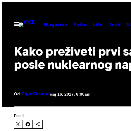
Скочи
на
садржај
Otvori
Magazine
Pulse
Life
Tech
M
Meni
Kako preživeti prvi s
posle nuklearnog n
Od
мај 16, 2017, 6:00am
Olga Oksman
Podeli: