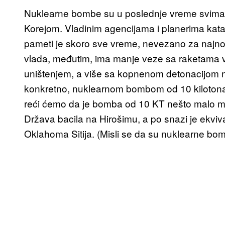
Nuklearne bombe su u poslednje vreme svima 
Korejom. Vladinim agencijama i planerima kat
pameti je skoro sve vreme, nevezano za najnovij
vlada, međutim, ima manje veze sa raketama v
uništenjem, a više sa kopnenom detonacijom nu
konkretno, nuklearnom bombom od 10 kilotona (
reći ćemo da je bomba od 10 KT nešto malo m
Država bacila na Hirošimu, a po snazi je ekviv
Oklahoma Sitija. (Misli se da su nuklearne b