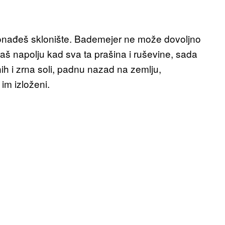
onađeš sklonište. Bademejer ne može dovoljno
raš napolju kad sva ta prašina i ruševine, sada
nih i zrna soli, padnu nazad na zemlju,
 im izloženi.