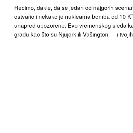
Recimo, dakle, da se jedan od najgorih scenari
ostvario i nekako je nuklearna bomba od 10 KT
unapred upozorene. Evo vremenskog sleda kak
gradu kao što su Njujork ili Vašington — i tvoji