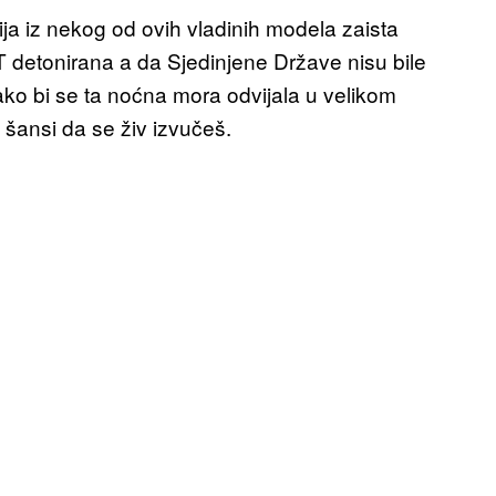
ja iz nekog od ovih vladinih modela zaista
 detonirana a da Sjedinjene Države nisu bile
o bi se ta noćna mora odvijala u velikom
h šansi da se živ izvučeš.