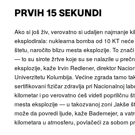
PRVIH 15 SEKUNDI
Ako si još živ, verovatno si udaljen najmanje 
eksplodirala: nuklearna bomba od 10 KT neće sr
štetu, naročito blizu mesta eksplozije. To znač
— to su sirote žrtve koje su se nalazile u preč
eksplozije, kaže Irvin Redlener, direktor Naci
Univerzitetu Kolumbija. Većine zgrada tamo t
sertifikovani fizičar zdravlja pri Nacionalnoj la
kilometar i po verovatno ćeš videti popriličnu š
mesta eksplozije — u takozvanoj zoni „lakše š
može da povredi ljude, kaže Bademejer, a vatr
kilometara u atmosferu, povlačeći za sobom pr