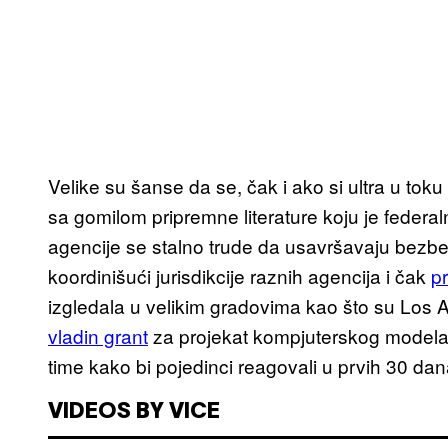
Velike su šanse da se, čak i ako si ultra u toku
sa gomilom pripremne literature koju je federa
agencije se stalno trude da usavršavaju bezb
koordinišući jurisdikcije raznih agencija i čak
p
izgledala u velikim gradovima kao što su Los 
vladin grant
za projekat kompjuterskog modela 
time kako bi pojedinci reagovali u prvih 30 d
VIDEOS BY VICE