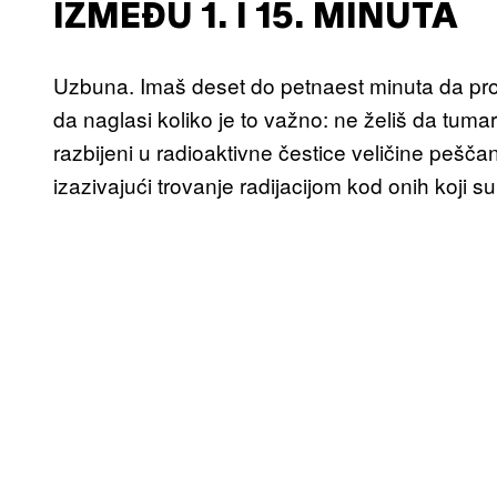
IZMEĐU 1. I 15. MINUTA
Uzbuna. Imaš deset do petnaest minuta da pr
da naglasi koliko je to važno: ne želiš da tuma
razbijeni u radioaktivne čestice veličine pešča
izazivajući trovanje radijacijom kod onih koji su