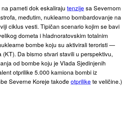
na pameti dok eskaliraju
tenzije
sa Severnom
astrofa, međutim, nuklearno bombardovanje na
i ciklus vesti. Tipičan scenario kojim se bavi
elikog dometa i hladnoratovskim totalnim
klearne bombe koju su aktivirali teroristi —
KT). Da bismo stvari stavili u perspektivu,
anja od bombe koju je Vlada Sjedinjenih
alent otprilike 5.000 kamiona bombi iz
ombe Severne Koreje takođe
otprilike
te veličine.)