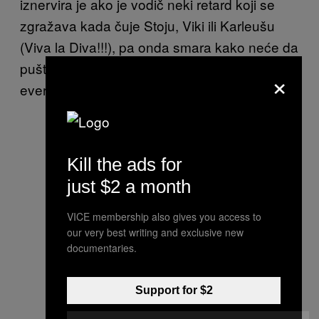
iznervira je ako je vodič neki retard koji se
zgražava kada čuje Stoju, Viki ili Karleušu
(Viva la Diva!!!), pa onda smara kako neće da
pušta taj šund, a ne shvata da je to, u stvari,
×
evergreen!
Kill the ads for
just $2 a month
VICE membership also gives you access to
our very best writing and exclusive new
documentaries.
Support for $2