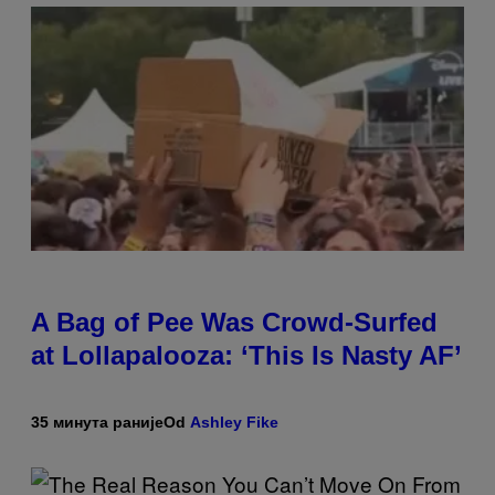
A Bag of Pee Was Crowd-Surfed
at Lollapalooza: ‘This Is Nasty AF’
35 минута раније
Od
Ashley Fike