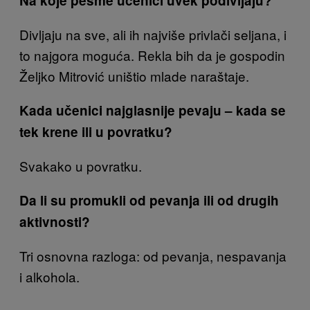
Na koje pesme učenici uvek podivljaju?
Divljaju na sve, ali ih najviše privlači seljana, i
to najgora moguća. Rekla bih da je gospodin
Željko Mitrović uništio mlade naraštaje.
Kada učenici najglasnije pevaju – kada se
tek krene ili u povratku?
Svakako u povratku.
Da li su promukli od pevanja ili od drugih
aktivnosti?
Tri osnovna razloga: od pevanja, nespavanja
i alkohola.