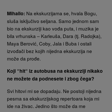
Na ekskurzijama se, hvala Bogu,
Mihailo:
sluša isključivo seljana. Samo jednom sam
bio na ekskurziji kao vođa puta, i muzika je
bila vrhunska – Karleuša, Dara (tj. Radojka),
Maya Berović, Coby, Jala i Buba i ostali
izvođači bez kojih nijedna ekskurzija ne
može da prođe.
Koji “hit“ iz autobusa na ekskurziji nikako
ne možete da podnesete i zbog čega?
Svi hitovi mi se dopadaju. Ne postoji nijedna
pesma sa ekskurzijskog repertoara koja mi
ide na živac. Jedino što može da me