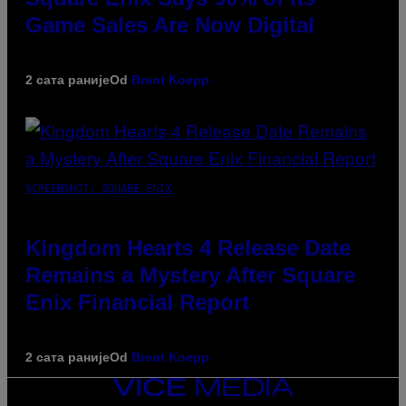
Game Sales Are Now Digital
2 сата раније
Od
Brent Koepp
SCREENSHOT: SQUARE ENIX
Kingdom Hearts 4 Release Date
Remains a Mystery After Square
Enix Financial Report
2 сата раније
Od
Brent Koepp
VICE
MEDIA