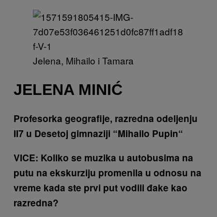
Jelena, Mihailo i Tamara
JELENA MINIĆ
Profesorka geografije, razredna odeljenju
II7 u Desetoj gimnaziji “Mihailo Pupin“
VICE: Koliko se muzika u autobusima na
putu na ekskurziju promenila u odnosu na
vreme kada ste prvi put vodili đake kao
razredna?