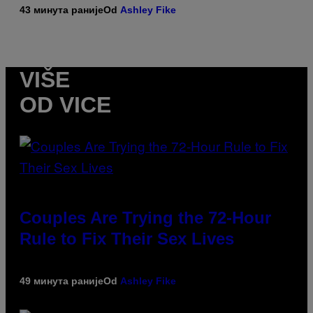
43 минута раније
Od
Ashley Fike
VIŠE
OD VICE
Couples Are Trying the 72-Hour
Rule to Fix Their Sex Lives
49 минута раније
Od
Ashley Fike