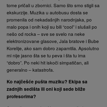
tome pričali u zbornici. Samo što smo stigli sa
ekskurzije. Muzika u autobusu dosta se
promenila od nekadašnjih narodnjaka, po
malo popa i onih koji su bili “cool” i slušali po
nešo od rocka – sve se svelo na neke
elektronizovane glasove, Jala bratove i Bube
Korelije, ako sam dobro zapamtila. Apsolutno
mi nije jasno šta se tu peva i šta tu ima
“dobro”. Po neki hit iskoči simpatičan, ali
generalno – katastrofa.
Ko najčešće pušta muziku? Ekipa sa
zadnjih sedišta ili oni koji sede bliže
profesorima?