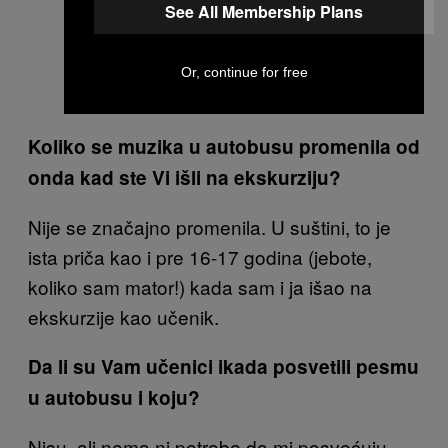
See All Membership Plans
Or, continue for free
Koliko se muzika u autobusu promenila od
onda kad ste Vi išli na ekskurziju?
Nije se značajno promenila. U suštini, to je
ista priča kao i pre 16-17 godina (jebote,
koliko sam mator!) kada sam i ja išao na
ekskurzije kao učenik.
Da li su Vam učenici ikada posvetili pesmu
u autobusu i koju?
Nisu, ali nema ni potrebe da mi posvećuju