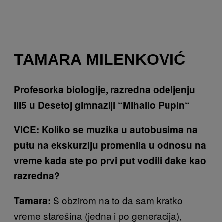
TAMARA MILENKOVIĆ
Profesorka biologije, razredna odeljenju
III5
u Desetoj gimnaziji “Mihailo Pupin“
VICE: Koliko se muzika u autobusima na
putu na ekskurziju promenila u odnosu na
vreme kada ste po prvi put vodili đake kao
razredna?
S obzirom na to da sam kratko
Tamara:
vreme starešina (jedna i po generacija),