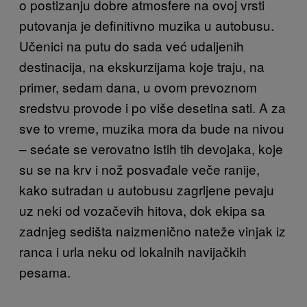
o postizanju dobre atmosfere na ovoj vrsti
putovanja je definitivno muzika u autobusu.
Učenici na putu do sada već udaljenih
destinacija, na ekskurzijama koje traju, na
primer, sedam dana, u ovom prevoznom
sredstvu provode i po više desetina sati. A za
sve to vreme, muzika mora da bude na nivou
– sećate se verovatno istih tih devojaka, koje
su se na krv i nož posvađale veče ranije,
kako sutradan u autobusu zagrljene pevaju
uz neki od vozačevih hitova, dok ekipa sa
zadnjeg sedišta naizmenično nateže vinjak iz
ranca i urla neku od lokalnih navijačkih
pesama.