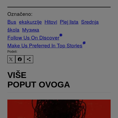
Označeno:
Bus
ekskurzije
Hitovi
Plej lista
Srednja
škola
Музика
Follow Us On Discover
Make Us Preferred In Top Stories
Podeli:
VIŠE
POPUT OVOGA