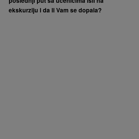
poslednji put sa učenicima išli na
ekskurziju i da li Vam se dopala?