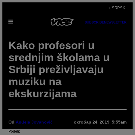
Скочи
+ SRPSKI
на
Otvori
садржај
SUBSCRIBE
NEWSLETTER
Meni
Kako profesori u
srednjim školama u
Srbiji preživljavaju
muziku na
ekskurzijama
Od
Anđela Jovanović
октобар 24, 2019, 5:55am
Podeli: