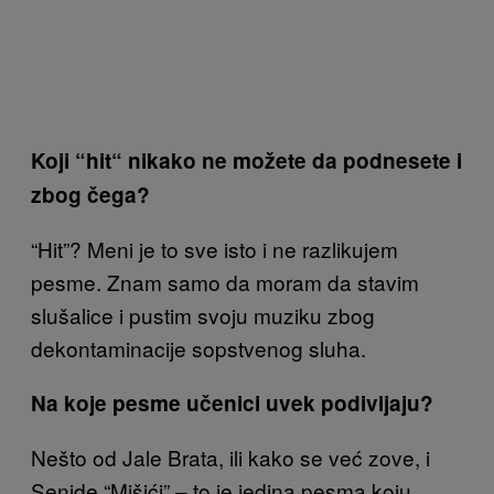
Koji “hit“ nikako ne možete da podnesete i
zbog čega?
“Hit”? Meni je to sve isto i ne razlikujem
pesme. Znam samo da moram da stavim
slušalice i pustim svoju muziku zbog
dekontaminacije sopstvenog sluha.
Na koje pesme učenici uvek podivljaju?
Nešto od Jale Brata, ili kako se već zove, i
Senide “Mišići” – to je jedina pesma koju