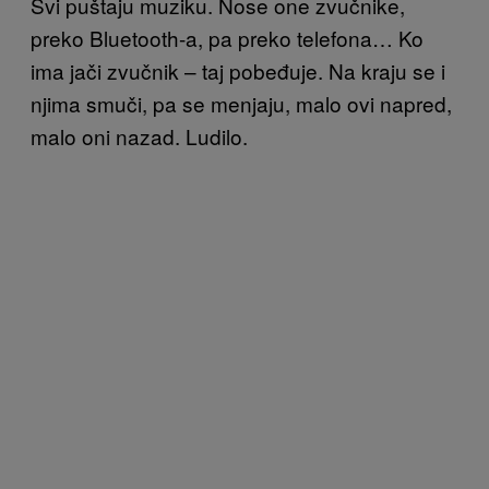
Svi puštaju muziku. Nose one zvučnike,
preko Bluetooth-a, pa preko telefona… Ko
ima jači zvučnik – taj pobeđuje. Na kraju se i
njima smuči, pa se menjaju, malo ovi napred,
malo oni nazad. Ludilo.