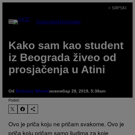
Скочи
+ SRPSKI
на
Otvori
Subscribe
Newsletter
садржај
Meni
Kako sam kao student
iz Beograda živeo od
prosjačenja u Atini
Od
Bratislav Nikolić
новембар 28, 2019, 5:38am
Podeli:
Ovo je priča koju ne pričam svakome. Ovo je
priča koju pričam samo ljudima za koje