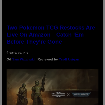
Two Pokemon TCG Restocks Are
Live On Amazon—Catch ‘Em
Before They’re Gone
4 сата раније
Od
Sam Watanuki
| Reviewed by
Ysolt Usigan