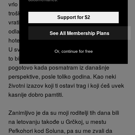
vrlo brzo i jedino sam uspeo da plaćam
troškove života, kupim neke fensi “Najke” i da
Support for $2
vratim dugove. Retki lepi momenti su bili
odlasci na bazen koji je bio na krovu jednog
See All Membership Plans
hotela u centru grada, negde blizu Omonije.
U svakom slučaju, sad kad razmišljam, sve je
Or, continue for free
to bilo jedno vrlo interesantno iskustvo,
pogotovo kada posmatram iz današnje
perspektive, posle toliko godina. Kao neki
životni izazov koji ti ostavi trag i koji ćeš uvek
kasnije dobro pamtiti.
Zanimljivo je da su moji roditelji tih dana bili
na letovanju takođe u Grčkoj, u mestu
Pefkohori kod Soluna, pa su me zvali da