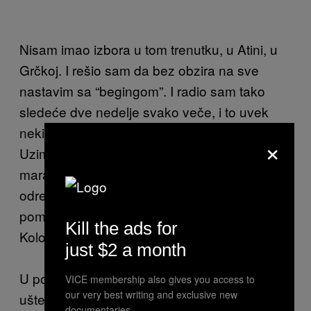
Nisam imao izbora u tom trenutku, u Atini, u
Grčkoj. I rešio sam da bez obzira na sve
nastavim sa “begingom”. I radio sam tako
sledeće dve nedelje svako veče, i to uvek
neki drugi deo grada, i uvek nacirkan.
×
Uzimao sam u proseku između 70 i 100
maraka, sve u zavisnosti koliko ima kafića u
određenom kvartu. Sećam se samo nekih:
pomenuti Kipseli, pa Kifisia, Burnazi,
Kill the ads for
Kolonaki…
just $2 a month
U početku sam mislio da ću moći fine pare da
VICE membership also gives you access to
our very best writing and exclusive new
uštedim, međutim, sve mi je nekako odlazilo
documentaries.