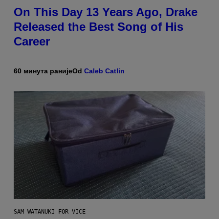
On This Day 13 Years Ago, Drake
Released the Best Song of His
Career
60 минута раније
Od
Caleb Catlin
SAM WATANUKI FOR VICE