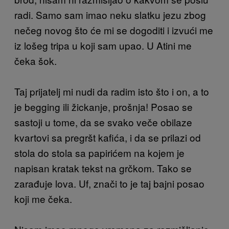
radi. Samo sam imao neku slatku jezu zbog
nečeg novog što će mi se dogoditi i izvući me
iz lošeg tripa u koji sam upao. U Atini me
čeka šok.
Taj prijatelj mi nudi da radim isto što i on, a to
je begging ili žickanje, prošnja! Posao se
sastoji u tome, da se svako veče obilaze
kvartovi sa pregršt kafića, i da se prilazi od
stola do stola sa papirićem na kojem je
napisan kratak tekst na grčkom. Tako se
zarađuje lova. Uf, znači to je taj bajni posao
koji me čeka.