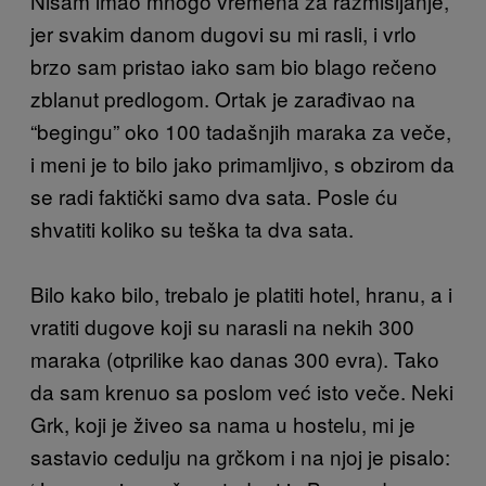
Nisam imao mnogo vremena za razmišljanje,
jer svakim danom dugovi su mi rasli, i vrlo
brzo sam pristao iako sam bio blago rečeno
zblanut predlogom. Ortak je zarađivao na
“begingu” oko 100 tadašnjih maraka za veče,
i meni je to bilo jako primamljivo, s obzirom da
se radi faktički samo dva sata. Posle ću
shvatiti koliko su teška ta dva sata.
Bilo kako bilo, trebalo je platiti hotel, hranu, a i
vratiti dugove koji su narasli na nekih 300
maraka (otprilike kao danas 300 evra). Tako
da sam krenuo sa poslom već isto veče. Neki
Grk, koji je živeo sa nama u hostelu, mi je
sastavio cedulju na grčkom i na njoj je pisalo: