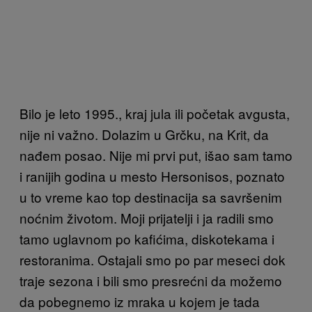
Bilo je leto 1995., kraj jula ili početak avgusta,
nije ni važno. Dolazim u Grčku, na Krit, da
nađem posao. Nije mi prvi put, išao sam tamo
i ranijih godina u mesto Hersonisos, poznato
u to vreme kao top destinacija sa savršenim
noćnim životom. Moji prijatelji i ja radili smo
tamo uglavnom po kafićima, diskotekama i
restoranima. Ostajali smo po par meseci dok
traje sezona i bili smo presrećni da možemo
da pobegnemo iz mraka u kojem je tada