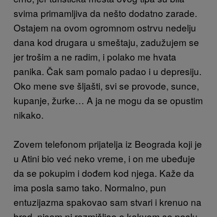
svima primamljiva da nešto dodatno zarade.
Ostajem na ovom ogromnom ostrvu nedelju
dana kod drugara u smeštaju, zadužujem se
jer trošim a ne radim, i polako me hvata
panika. Čak sam pomalo padao i u depresiju.
Oko mene sve šljašti, svi se provode, sunce,
kupanje, žurke… A ja ne mogu da se opustim
nikako.
Zovem telefonom prijatelja iz Beograda koji je
u Atini bio već neko vreme, i on me ubeđuje
da se pokupim i dođem kod njega. Kaže da
ima posla samo tako. Normalno, pun
entuzijazma spakovao sam stvari i krenuo na
brod, nisam ni razmišljao o kakvom se poslu