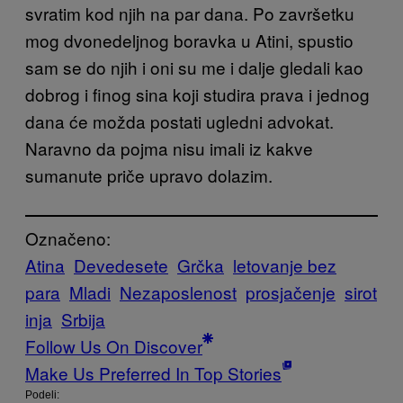
svratim kod njih na par dana. Po završetku
mog dvonedeljnog boravka u Atini, spustio
sam se do njih i oni su me i dalje gledali kao
dobrog i finog sina koji studira prava i jednog
dana će možda postati ugledni advokat.
Naravno da pojma nisu imali iz kakve
sumanute priče upravo dolazim.
Označeno:
Atina
Devedesete
Grčka
letovanje bez
para
Mladi
Nezaposlenost
prosjačenje
sirot
inja
Srbija
Follow Us On Discover
Make Us Preferred In Top Stories
Podeli: