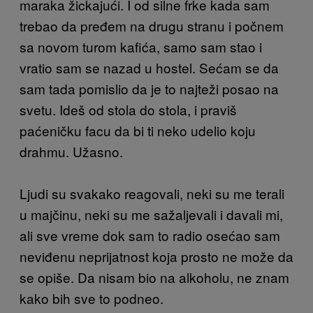
maraka žickajući. I od silne frke kada sam
trebao da pređem na drugu stranu i počnem
sa novom turom kafića, samo sam stao i
vratio sam se nazad u hostel. Sećam se da
sam tada pomislio da je to najteži posao na
svetu. Ideš od stola do stola, i praviš
paćeničku facu da bi ti neko udelio koju
drahmu. Užasno.
Ljudi su svakako reagovali, neki su me terali
u majčinu, neki su me sažaljevali i davali mi,
ali sve vreme dok sam to radio osećao sam
neviđenu neprijatnost koja prosto ne može da
se opiše. Da nisam bio na alkoholu, ne znam
kako bih sve to podneo.