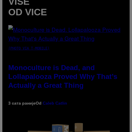
VIŠE
OD VICE
(PHOTO VIA T-MOBILE)
Monoculture is Dead, and
Lollapalooza Proved Why That’s
Actually a Great Thing
3 сата раније
Od
Caleb Catlin