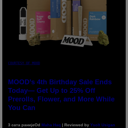
COURTESY OF MOOD
MOOD’s 4th Birthday Sale Ends
Today— Get Up to 25% Off
Prerolls, Flower, and More While
You Can
3 сата раније
Od
Maha Haq
| Reviewed by
Ysolt Usigan