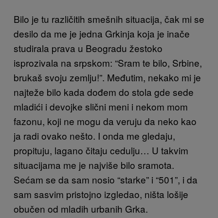
Bilo je tu različitih smešnih situacija, čak mi se
desilo da me je jedna Grkinja koja je inače
studirala prava u Beogradu žestoko
isprozivala na srpskom: “Sram te bilo, Srbine,
brukaš svoju zemlju!”. Međutim, nekako mi je
najteže bilo kada dođem do stola gde sede
mladići i devojke slični meni i nekom mom
fazonu, koji ne mogu da veruju da neko kao
ja radi ovako nešto. I onda me gledaju,
propituju, lagano čitaju cedulju… U takvim
situacijama me je najviše bilo sramota.
Sećam se da sam nosio “starke” i “501”, i da
sam sasvim pristojno izgledao, ništa lošije
obučen od mladih urbanih Grka.