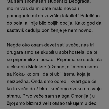
‘Ja sam siromašan student iz Beograda,
molim vas da mi date malo novca i
pomognete mi da završim fakultet.’ Patetično
do bola, ali nije bilo boljih opcija. Kako god da
sastaviš cedulju poniženje je neminovno.
Negde oko osam-devet sati uveče, nas tri
drugara smo se skupili u sobi hostela, da bi
se pripremili za ‘posao’. Priprema se sastojala
u cirkanju Metakse (užasno, ali morao sam)
sa Koka- kolom , da bi ubili tremu koja je
neizbežna. Onda smo odredili kvart gde će
ko to veče da žicka i krećemo svako na svoju
stranu. Prvo veče sam sa trga Omonija ( u
čijoj smo blizini živeli) otišao taksijem u deo