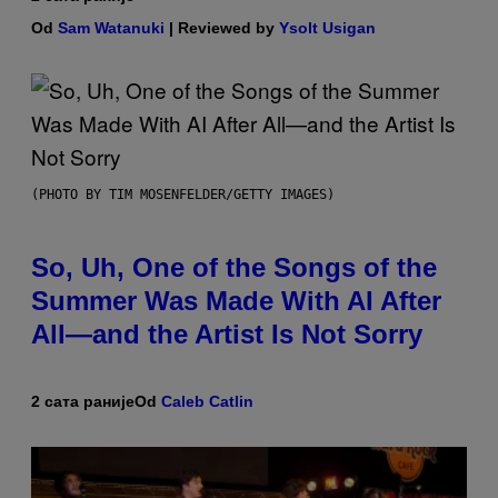
Od
Sam Watanuki
| Reviewed by
Ysolt Usigan
(PHOTO BY TIM MOSENFELDER/GETTY IMAGES)
So, Uh, One of the Songs of the
Summer Was Made With AI After
All—and the Artist Is Not Sorry
2 сата раније
Od
Caleb Catlin