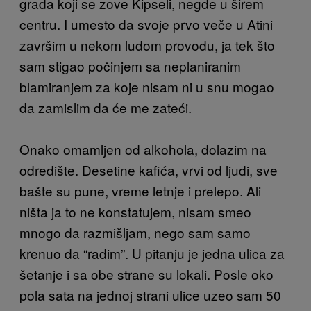
grada koji se zove Kipseli, negde u širem
centru. I umesto da svoje prvo veče u Atini
završim u nekom ludom provodu, ja tek što
sam stigao počinjem sa neplaniranim
blamiranjem za koje nisam ni u snu mogao
da zamislim da će me zateći.
Onako omamljen od alkohola, dolazim na
odredište. Desetine kafića, vrvi od ljudi, sve
bašte su pune, vreme letnje i prelepo. Ali
ništa ja to ne konstatujem, nisam smeo
mnogo da razmišljam, nego sam samo
krenuo da “radim”. U pitanju je jedna ulica za
šetanje i sa obe strane su lokali. Posle oko
pola sata na jednoj strani ulice uzeo sam 50