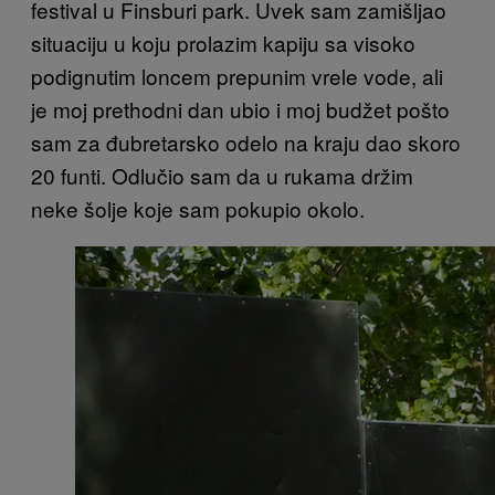
festival u Finsburi park. Uvek sam zamišljao
situaciju u koju prolazim kapiju sa visoko
podignutim loncem prepunim vrele vode, ali
je moj prethodni dan ubio i moj budžet pošto
sam za đubretarsko odelo na kraju dao skoro
20 funti. Odlučio sam da u rukama držim
neke šolje koje sam pokupio okolo.