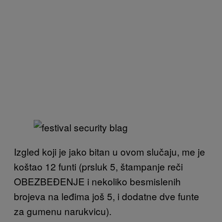
Izgled koji je jako bitan u ovom slučaju, me je
koštao 12 funti (prsluk 5, štampanje reči
OBEZBEĐENJE i nekoliko besmislenih
brojeva na leđima još 5, i dodatne dve funte
za gumenu narukvicu).