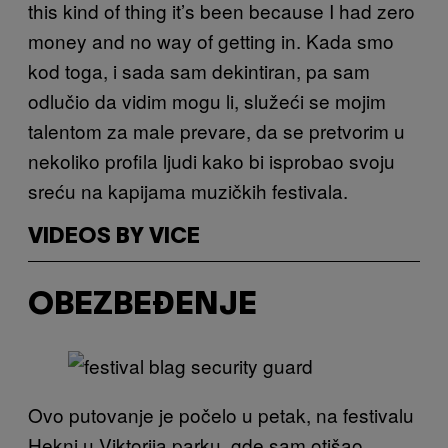
this kind of thing it’s been because I had zero
money and no way of getting in. Kada smo
kod toga, i sada sam dekintiran, pa sam
odlučio da vidim mogu li, služeći se mojim
talentom za male prevare, da se pretvorim u
nekoliko profila ljudi kako bi isprobao svoju
sreću na kapijama muzičkih festivala.
VIDEOS BY VICE
OBEZBEĐENJE
Ovo putovanje je počelo u petak, na festivalu
Hekni u Viktorija parku, gde sam otišao