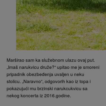
Marširao sam ka služebnom ulazu ovaj put.
„Imaš narukvicu druže?“ upitao me je smoreni
pripadnik obezbeđenja uvaljen u neku
stolicu. „Naravno“, odgovorih kao iz topa i
pokazujući mu brzinski narukcukvicu sa
nekog koncerta iz 2016.godine.