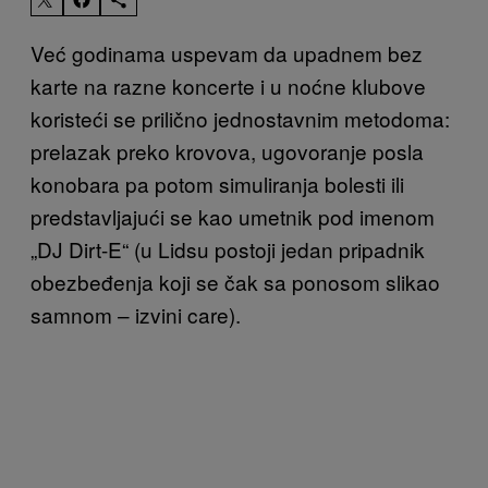
Već godinama uspevam da upadnem bez
karte na razne koncerte i u noćne klubove
koristeći se prilično jednostavnim metodoma:
prelazak preko krovova, ugovoranje posla
konobara pa potom simuliranja bolesti ili
predstavljajući se kao umetnik pod imenom
„DJ Dirt-E“ (u Lidsu postoji jedan pripadnik
obezbeđenja koji se čak sa ponosom slikao
samnom – izvini care).