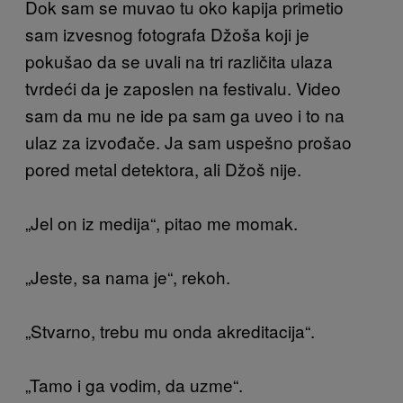
Dok sam se muvao tu oko kapija primetio
sam izvesnog fotografa Džoša koji je
pokušao da se uvali na tri različita ulaza
tvrdeći da je zaposlen na festivalu. Video
sam da mu ne ide pa sam ga uveo i to na
ulaz za izvođače. Ja sam uspešno prošao
pored metal detektora, ali Džoš nije.
„Jel on iz medija“, pitao me momak.
„Jeste, sa nama je“, rekoh.
„Stvarno, trebu mu onda akreditacija“.
„Tamo i ga vodim, da uzme“.