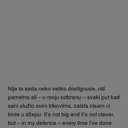
Nije to sada neko veliko dostignuće, niti
pametno ali – u moju odbranu – svaki put kad
sam služio ovim trikovima, zaista nisam ni
kinte u džepu. It’s not big and it’s not clever,
but – in my defence – every time I’ve done