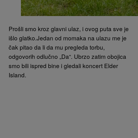
Prošli smo kroz glavni ulaz, i ovog puta sve je
išlo glatko.Jedan od momaka na ulazu me je
čak pitao da li da mu pregleda torbu,
odgovorih odlučno „Da“. Ubrzo zatim obojica
smo bili ispred bine i gledali koncert Elder
Island.