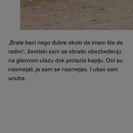
„Brate baci nego đubre okolo da imam šta da
radim“, šeretski sam se obratio obezbeđenju
na glavnom ulazu dok prolazio kapiju. Oni su
nasmejali, ja sam se nasmejao. I ušao sam
unutra.