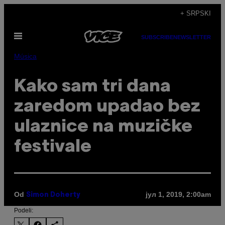
Скочи
+ SRPSKI
на
Otvori
садржај
SUBSCRIBE
NEWSLETTER
Meni
Música
Kako sam tri dana
zaredom upadao bez
ulaznice na muzičke
festivale
Od
јул 1, 2019, 2:00am
Simon Doherty
Podeli: