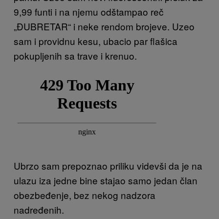
9,99 funti i na njemu odštampao reč
„ĐUBRETAR“ i neke rendom brojeve. Uzeo
sam i providnu kesu, ubacio par flašica
pokupljenih sa trave i krenuo.
Ubrzo sam prepoznao priliku videvši da je na
ulazu iza jedne bine stajao samo jedan član
obezbeđenje, bez nekog nadzora
nadređenih.