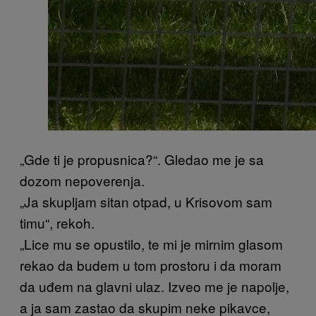
„Gde ti je propusnica?“. Gledao me je sa
dozom nepoverenja.
„Ja skupljam sitan otpad, u Krisovom sam
timu“, rekoh.
„Lice mu se opustilo, te mi je mirnim glasom
rekao da budem u tom prostoru i da moram
da uđem na glavni ulaz. Izveo me je napolje,
a ja sam zastao da skupim neke pikavce,