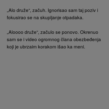
„Alo druže“, začuh. Ignorisao sam taj poziv i
fokusirao se na skupljanje otpadaka.
„Aloooo druže“, začulo se ponovo. Okrenuo
sam se i video ogromnog člana obezbeđenja
koji je ubrzaim korakom išao ka meni.