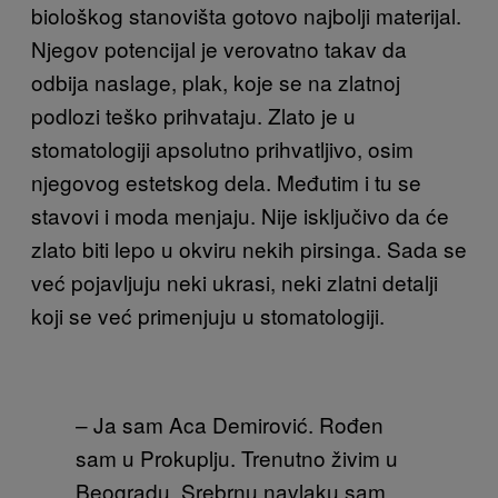
biološkog stanovišta gotovo na
jbolji materijal.
Njegov potencijal je verovatno takav da
odbija naslage, plak, koje se na zlatnoj
podlozi teško prihvataju. Zlato je u
stomatologiji apsolutno prihvatljivo, osim
njegovog estetskog dela. Međutim i tu se
stavovi i moda menjaju. Nije isključivo da će
zlato biti lepo u okviru nekih pirsinga. Sada se
već pojavljuju neki ukrasi, neki zlatni detalji
koji se već primenjuju u stomatologiji.
–
Ja sam Aca Demirović. Rođen
sam u Prokuplju. Trenutno živim u
Beogradu. Srebrnu navlaku sam