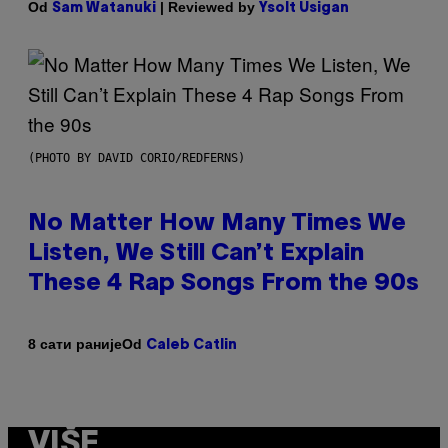
Od
| Reviewed by
Sam Watanuki
Ysolt Usigan
(PHOTO BY DAVID CORIO/REDFERNS)
No Matter How Many Times We
Listen, We Still Can’t Explain
These 4 Rap Songs From the 90s
Od
8 сати раније
Caleb Catlin
VIŠE