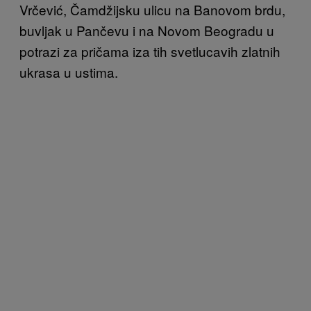
Vrčević, Čamdžijsku ulicu na Banovom brdu,
buvljak u Pančevu i na Novom Beogradu u
potrazi za pričama iza tih svetlucavih zlatnih
ukrasa u ustima.