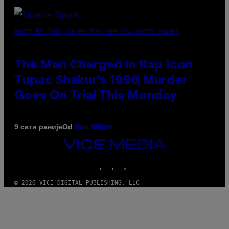
PHOTO BY JOHN LOCHER/POOL/AFP VIA GETTY IMAGES
The Man Charged in Rap Icon
Tupac Shakur’s 1996 Murder
Goes On Trial This Monday
Od
9 сати раније
Dan Milam
VICE
MEDIA
INSTAGRAM
TIKTOK
YOUTUBE
© 2026 VICE DIGITAL PUBLISHING, LLC