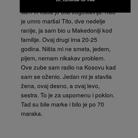
– Ja sam Dževad Bajramaj, pravio
sam ih kada je bila Jugoslavija. Kad
je umro maršal Tito, dve nedelje
ranije, ja sam bio u Makedoniji kod
familije. Ovaj drugi ima 20-25
godina. Ništa mi ne smeta, jedem,
pijem, nemam nikakav problem.
Ove zube sam radio na Kosovu kad
sam se oženio. Jedan mi je stavila
žena, ovaj desno, a ovaj levo,
sestra. To je za uspomenu i poklon.
Tad su bile marke i bilo je po 70
maraka.