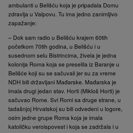
ambulanti u Belišću koja
je pripadala Domu
zdravlja u Valpovu. Tu ima jedno zanimljivo
zapažanje:
– Dok sam radio u Belišću krajem 60tih
početkom 70tih godina, u Belišću i u
susednom selu Bistrincima, živela je jedna
kolonija Roma koja se preselila iz Baranje u
Belišće koji su se sačuvali jer su za vreme
NDH bili državljani Mađarske. Mađarska je
imala drugi jedan stav. Horti (Mikloš Horti) je
sačuvao Rome. Svi Romi sa druge strane, u
tadašnjoj Hrvatskoj su bili odvedeni u logore
,
osim jedne
grupe Roma koja je imala
katoličku verois
povest i koja se zadržala i u