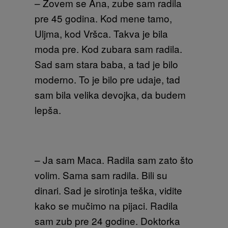
– Zovem se Ana, zube sam radila
pre 45 godina. Kod mene tamo,
Uljma, kod Vršca. Takva je bila
moda pre. Kod zubara sam radila.
Sad sam stara baba, a tad je bilo
moderno. To je bilo pre udaje, tad
sam bila velika devojka, da budem
lepša.
– Ja sam Maca. Radila sam zato što
volim. Sama sam radila. Bili su
dinari. Sad je sirotinja teška, vidite
kako se mučimo na pijaci. Radila
sam zub pre 24 godine. Doktorka