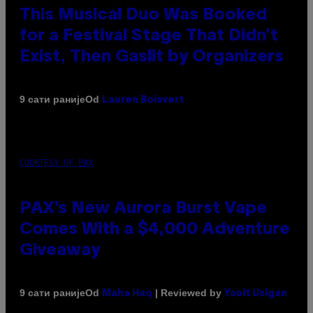
This Musical Duo Was Booked
for a Festival Stage That Didn’t
Exist, Then Gaslit by Organizers
Od
9 сати раније
Lauren Boisvert
COURTESY OF PAX
PAX’s New Aurora Burst Vape
Comes With a $4,000 Adventure
Giveaway
Od
| Reviewed by
9 сати раније
Maha Haq
Ysolt Usigan