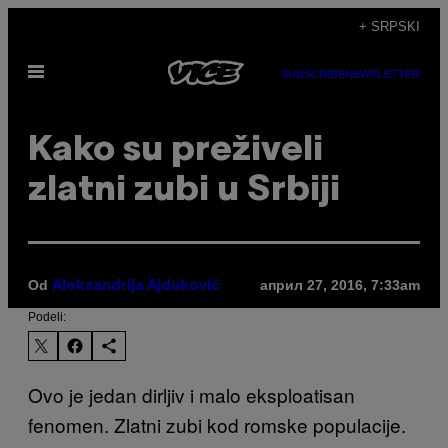
Скочи
+ SRPSKI
на
Otvori
садржај
SUBSCRIBE
NEWSLETTER
Meni
Kako su preživeli
zlatni zubi u Srbiji
Od
април 27, 2016, 7:33am
Aleksandrija Ajduković
Podeli:
Ovo je jedan dirljiv i malo eksploatisan
fenomen. Zlatni zubi kod romske populacije.