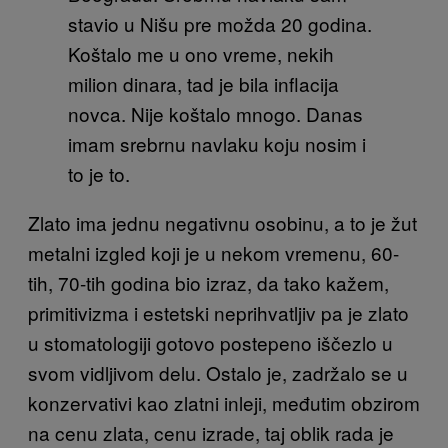
stavio u Nišu pre možda 20 godina.
Koštalo me u ono vreme, nekih
milion dinara, tad je bila inflacija
novca. Nije koštalo mnogo. Danas
imam srebrnu navlaku koju nosim i
to je to.
Zlato ima jednu negativnu osobinu, a to je žut
metalni izgled koji je u nekom vremenu, 60-
tih, 70-tih godin
a bio izraz, da tako kažem,
primitivizma i estetski neprihvatljiv pa je zlato
u stomatologiji gotovo postepeno iščezlo u
svom vidljivom delu. Ostalo je, zadržalo se u
konzervativi kao zlatni inleji, međutim obzirom
na cenu zlata, cenu izrade, taj oblik rada je