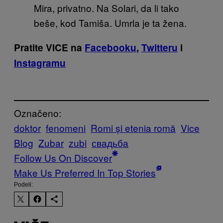
Mira, privatno. Na Solari, da li tako
beše, kod Tamiša. Umrla je ta žena.
Pratite VICE na
Facebooku
,
Twitteru
i
Instagramu
Označeno:
doktor
fenomeni
Romi și etenia romă
Vice
Blog
Zubar
zubi
свадьба
Follow Us On Discover
Make Us Preferred In Top Stories
Podeli: