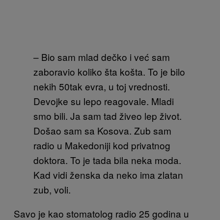
– Bio sam mlad dečko i već sam
zaboravio koliko šta košta. To je bilo
nekih 50tak evra, u toj vrednosti.
Devojke su lepo reagovale. Mladi
smo bili.
Ja sam tad živeo lep život.
Došao sam sa Kosova. Zub sam
radio u Makedoniji kod privatnog
doktora. To je tada bila neka moda.
Kad vidi ženska da neko ima zlatan
zub, voli.
Savo je kao stomatolog radio 25 godina u