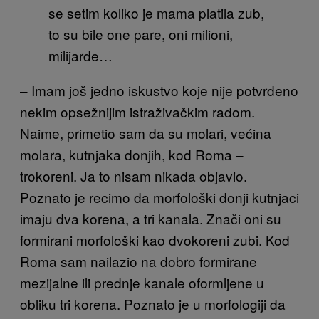
se setim koliko je mama platila zub,
to su bile one pare, oni milioni,
milijarde…
– Imam još jedno iskustvo koje nije potvrđeno
nekim opsežnijim istraživačkim radom.
Naime, primetio sam da su molari, većina
molara, kutnjaka donjih, kod Roma
–
trokoreni
. Ja to nisam nikada objavio.
Poznato je recimo da morfološki donji kutnjaci
imaju dva korena, a tri kanala. Znači oni su
formirani morfološki kao dvokoreni zubi. Kod
Roma sam nailazio na dobro formirane
mezijalne ili prednje kanale oformljene u
obliku tri korena. Poznato je u morfologiji da