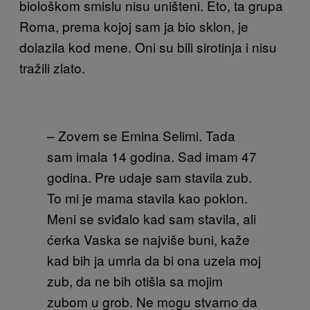
biološkom smislu nisu uništeni. Eto, ta grupa
Roma, prema kojoj sam ja bio sklon, je
dolazila kod mene. Oni su bili sirotinja i nisu
tražili zlato.
– Zovem se Emina Selimi. Tada
sam imala 14 godina. Sad imam 47
godina. Pre udaje sam stavila zub.
To mi je mama stavila kao poklon.
Meni se sviđalo kad sam stavila, ali
ćerka Vaska se najviše buni, kaže
kad bih ja umrla da bi ona uzela moj
zub, da ne bih otišla sa mojim
zubom u grob. Ne mogu stvarno da