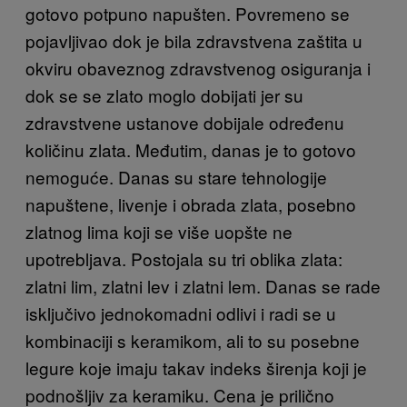
gotovo potpuno napušten. Povremeno se
pojavljivao dok je bila zdravstvena zaštita u
okviru obaveznog zdravstvenog osiguranja i
dok se se zlato moglo dobijati jer su
zdravstvene ustanove dobijale određenu
količinu zlata. Međutim, danas je to gotovo
nemoguće. Danas su stare tehnologije
napuštene, livenje i obrada zlata, posebno
zlatnog lima koji se više uopšte ne
upotrebljava. Postojala su tri oblika zlata:
zlatni lim, zlatni lev i zlatni lem. Danas se rade
isključivo jednokomadni odlivi i radi se u
kombinaciji s keramikom, ali to su posebne
legure koje imaju takav indeks širenja koji je
podnošljiv za keramiku. Cena je prilično