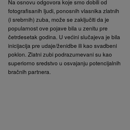
Na osnovu odgovora koje smo dobili od
fotografisanih ljudi, ponosnih vlasnika zlatnih
(i srebrnih) zuba, može se zaključiti da je
popularnost ove pojave bila u zenitu pre
četrdesetak godina. U većini slučajeva je bila
inicijacija pre udaje/ženidbe ili kao svadbeni
poklon. Zlatni zubi podrazumevani su kao
superiorno sredstvo u osvajanju potencijalnih
bračnih partnera.