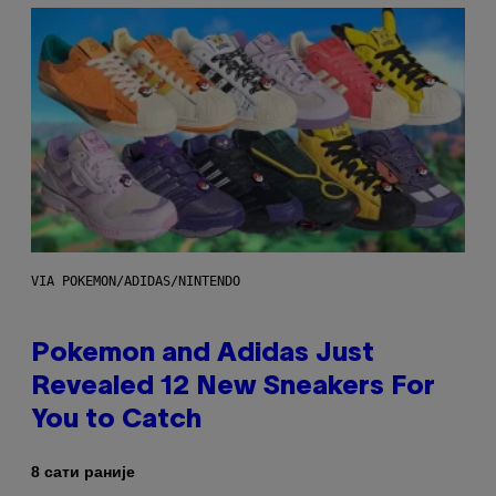
VIA POKEMON/ADIDAS/NINTENDO
Pokemon and Adidas Just
Revealed 12 New Sneakers For
You to Catch
8 сати раније