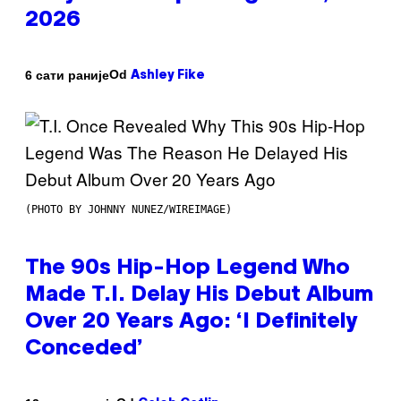
2026
Od
6 сати раније
Ashley Fike
(PHOTO BY JOHNNY NUNEZ/WIREIMAGE)
The 90s Hip-Hop Legend Who
Made T.I. Delay His Debut Album
Over 20 Years Ago: ‘I Definitely
Conceded’