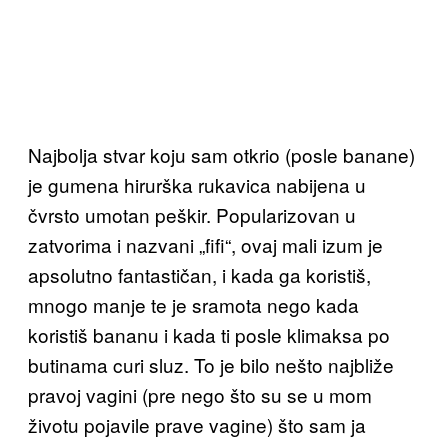
Najbolja stvar koju sam otkrio (posle banane)
je gumena hirurška rukavica nabijena u
čvrsto umotan peškir. Popularizovan u
zatvorima i nazvani „fifi“, ovaj mali izum je
apsolutno fantastičan, i kada ga koristiš,
mnogo manje te je sramota nego kada
koristiš bananu i kada ti posle klimaksa po
butinama curi sluz. To je bilo nešto najbliže
pravoj vagini (pre nego što su se u mom
životu pojavile prave vagine) što sam ja