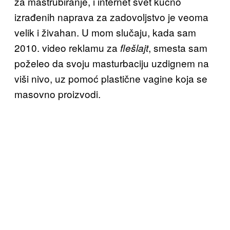
za mastrubiranje, i internet svet kućno
izrađenih naprava za zadovoljstvo je veoma
velik i živahan. U mom slučaju, kada sam
2010. video reklamu za
, smesta sam
flešlajt
poželeo da svoju masturbaciju uzdignem na
viši nivo, uz pomoć plastične vagine koja se
masovno proizvodi.