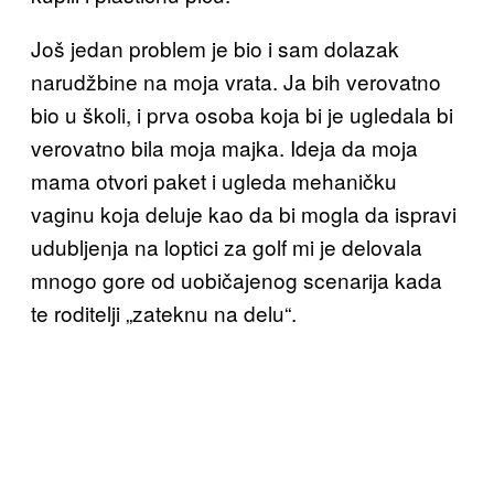
Još jedan problem je bio i sam dolazak
narudžbine na moja vrata. Ja bih verovatno
bio u školi, i prva osoba koja bi je ugledala bi
verovatno bila moja majka. Ideja da moja
mama otvori paket i ugleda mehaničku
vaginu koja deluje kao da bi mogla da ispravi
udubljenja na loptici za golf mi je delovala
mnogo gore od uobičajenog scenarija kada
te roditelji „zateknu na delu“.