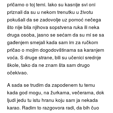
pričamo o toj temi. Iako su kasnije svi oni
priznali da su u nekom trenutku u životu
pokušali da se zadovolje uz pomoć nečega
što nije bila njihova sopstvena ruka ili neka
druga osoba, jasno se sećam da su mi se sa
gađenjem smejali kada sam im za ručkom
pričao o mojim dogodovštinama sa karanjem
voća. S druge strane, bili su učenici srednje
škole, tako da ne znam šta sam drugo
očekivao.
A sada se trudim da zapodenem tu temu
kada god mogu, na žurkama, večerama, dok
ljudi jedu tu istu hranu koju sam ja nekada
karao. Radim to razgovora radi, da bih čuo