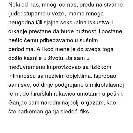
Neki od nas, mnogi od nas, pređu na stvarne
ljude: stupamo u veze, imamo mnoga
neugodna i/ili sjajna seksualna iskustva, i
drkanje prestane da bude nužnost, i postane
nešto čemu pribegavamo u sušnim
periodima. Ali kod mene je do svega toga
došlo kasnije u životu. Ja sam u
međuvremenu improvizovao sa fizičkom
intimnošću sa neživim objektima. Isprobao
sam sve, od dinje podgrejane u mikrotalasnoj
rerni, do hirurških rukavica umotanih u peškir.
Ganjao sam naredni najbolji orgazam, kao
što narkoman ganja sledeći fiks.