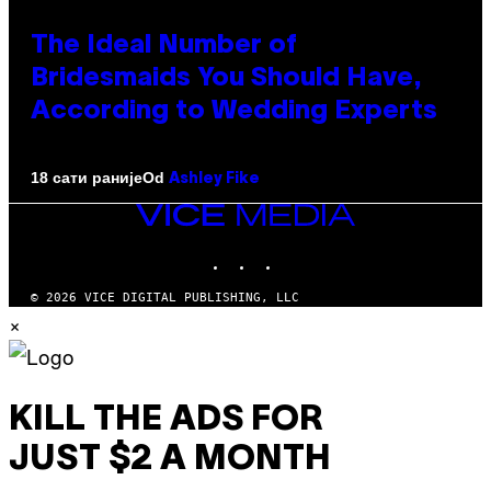
The Ideal Number of
Bridesmaids You Should Have,
According to Wedding Experts
Od
18 сати раније
Ashley Fike
VICE
MEDIA
INSTAGRAM
TIKTOK
YOUTUBE
© 2026 VICE DIGITAL PUBLISHING, LLC
×
KILL THE ADS FOR
JUST $2 A MONTH