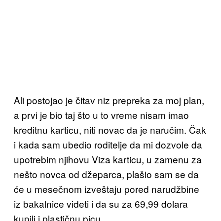
Ali postojao je čitav niz prepreka za moj plan,
a prvi je bio taj što u to vreme nisam imao
kreditnu karticu, niti novac da je naručim. Čak
i kada sam ubedio roditelje da mi dozvole da
upotrebim njihovu Viza karticu, u zamenu za
nešto novca od džeparca, plašio sam se da
će u mesečnom izveštaju pored narudžbine
iz bakalnice videti i da su za 69,99 dolara
kupili i plastičnu picu.