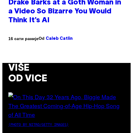
Drake Barks at a Goth Woman in
a Video So Bizarre You Would
Think It’s AI
Od
16 сати раније
Caleb Catlin
VIŠE
OD VICE
(PHOTO BY NITRO/GETTY IMAGES)