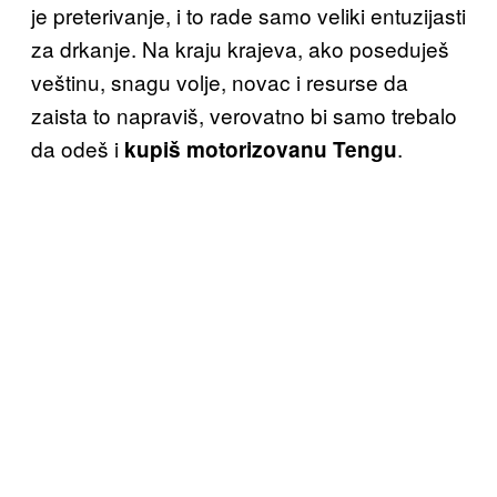
je preterivanje, i to rade samo veliki entuzijasti
za drkanje. Na kraju krajeva, ako poseduješ
veštinu, snagu volje, novac i resurse da
zaista to napraviš, verovatno bi samo trebalo
da odeš i
.
kupiš motorizovanu Tengu