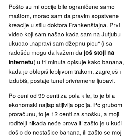
Pošto su mi opcije bile ograničene samo
maštom, morao sam da pravim sopstvene
kreacije u stilu doktora Frankenštajna. Prvi
video koji sam našao kada sam na Jutjubu
ukucao „napravi sam džepnu picu“ (i sa
radošću mogu da kažem da
još stoji na
) u tri minuta opisuje kako banana,
internetu
kada je oblepiš lepljivom trakom, zagreješ i
izdubiš, postaje tunel privremene ljubavi.
Po ceni od 99 centi za pola kile, to je bila
ekonomski najisplatljivija opcija. Po grubom
proračunu, to je 12 centi za snošku, a moji
roditelji nikada neće provaliti zašto je u kući
došlo do nestašice banana, ili zašto se moj