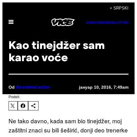
Скочи
+ SRPSKI
на
Otvori
садржај
SUBSCRIBE
NEWSLETTER
Meni
Kao tinejdžer sam
karao voće
Od
јануар 10, 2016, 7:49am
Anonimni autor
Podeli:
Ne tako davno, kada sam bio tinejdžer, moj
zaštitni znaci su bili šeširić, donji deo trenerke