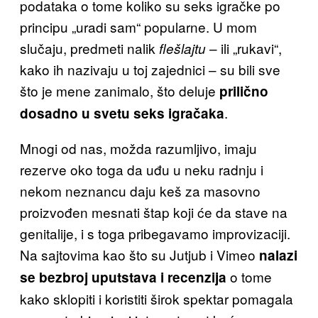
podataka o tome koliko su seks igračke po
principu „uradi sam“ popularne. U mom
slučaju, predmeti nalik
– ili „rukavi“,
flešlajtu
kako ih nazivaju u toj zajednici – su bili sve
što je mene zanimalo, što deluje
prilično
.
dosadno u svetu seks igračaka
Mnogi od nas, možda razumljivo, imaju
rezerve oko toga da uđu u neku radnju i
nekom neznancu daju keš za masovno
proizvođen mesnati štap koji će da stave na
genitalije, i s toga pribegavamo improvizaciji.
Na sajtovima kao što su Jutjub i Vimeo
nalazi
o tome
se bezbroj uputstava i recenzija
kako sklopiti i koristiti širok spektar pomagala