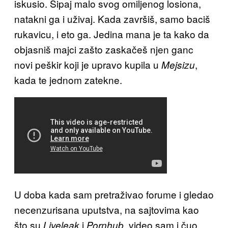
iskusio. Sipaj malo svog omiljenog losiona,
natakni ga i uživaj. Kada završiš, samo baciš
rukavicu, i eto ga. Jedina mana je ta kako da
objasniš majci zašto zaskačeš njen ganc
novi peškir koji je upravo kupila u
,
Mejsizu
kada te jednom zatekne.
U doba kada sam pretraživao forume i gledao
necenzurisana uputstva, na sajtovima kao
što su
i
, video sam i čuo
Liveleak
Pornhub