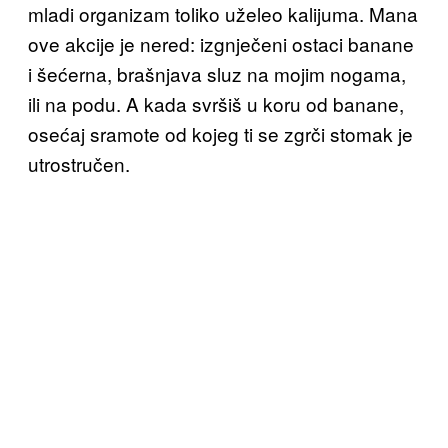
mladi organizam toliko uželeo kalijuma. Mana
ove akcije je nered: izgnječeni ostaci banane
i šećerna, brašnjava sluz na mojim nogama,
ili na podu. A kada svršiš u koru od banane,
osećaj sramote od kojeg ti se zgrči stomak je
utrostručen.