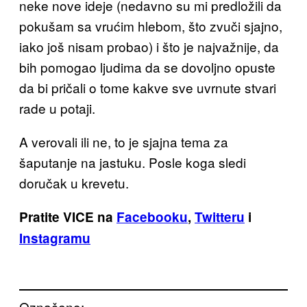
neke nove ideje (nedavno su mi predložili da
pokušam sa vrućim hlebom, što zvuči sjajno,
iako još nisam probao) i što je najvažnije, da
bih pomogao ljudima da se dovoljno opuste
da bi pričali o tome kakve sve uvrnute stvari
rade u potaji.
A verovali ili ne, to je sjajna tema za
šaputanje na jastuku. Posle koga sledi
doručak u krevetu.
Pratite VICE na
Facebooku
,
Twitteru
i
Instagramu
Označeno: