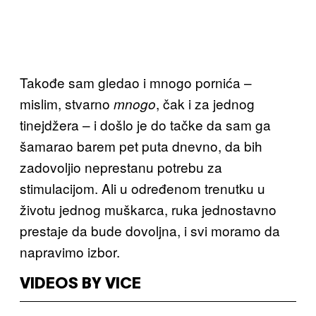
Takođe sam gledao i mnogo pornića –
mislim, stvarno
, čak i za jednog
mnogo
tinejdžera – i došlo je do tačke da sam ga
šamarao barem pet puta dnevno, da bih
zadovoljio neprestanu potrebu za
stimulacijom. Ali u određenom trenutku u
životu jednog muškarca, ruka jednostavno
prestaje da bude dovoljna, i svi moramo da
napravimo izbor.
VIDEOS BY VICE