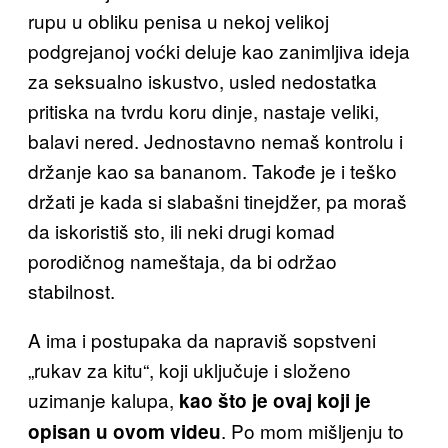
rupu u obliku penisa u nekoj velikoj
podgrejanoj voćki deluje kao zanimljiva ideja
za seksualno iskustvo, usled nedostatka
pritiska na tvrdu koru dinje, nastaje veliki,
balavi nered. Jednostavno nemaš kontrolu i
držanje kao sa bananom. Takođe je i teško
držati je kada si slabašni tinejdžer, pa moraš
da iskoristiš sto, ili neki drugi komad
porodičnog nameštaja, da bi održao
stabilnost.
A ima i postupaka da napraviš sopstveni
„rukav za kitu“, koji uključuje i složeno
uzimanje kalupa,
kao što je ovaj koji je
. Po mom mišljenju to
opisan u ovom videu