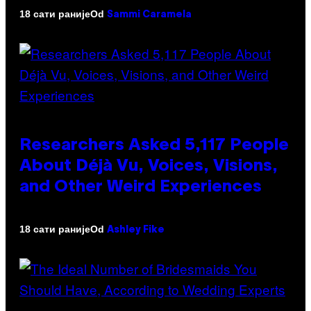
Od
18 сати раније
Sammi Caramela
Researchers Asked 5,117 People
About Déjà Vu, Voices, Visions,
and Other Weird Experiences
Od
18 сати раније
Ashley Fike