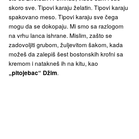
skoro sve. Tipovi karaju želatin. Tipovi karaju
spakovano meso. Tipovi karaju sve čega
mogu da se dokopaju. Mi smo sa razlogom
na vrhu lanca ishrane. Mislim, zašto se
zadovoljiti grubom, žuljevitom šakom, kada
možeš da zalepiš šest bostonskih krofni sa
kremom i natakneš ih na kitu, kao
.
„pitojebac“ Džim