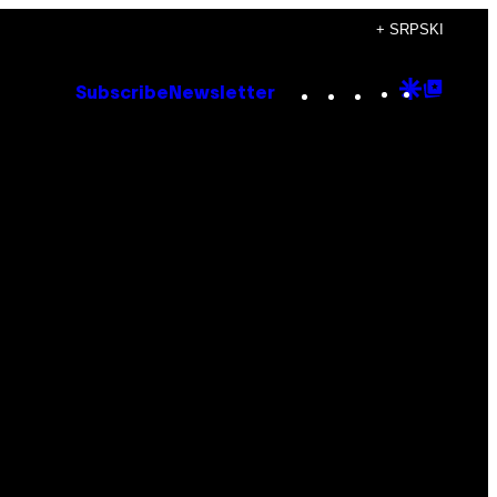
+ SRPSKI
Instagram
TikTok
YouTube
Google
Goog
Subscribe
Newsletter
Discove
Top
Posts