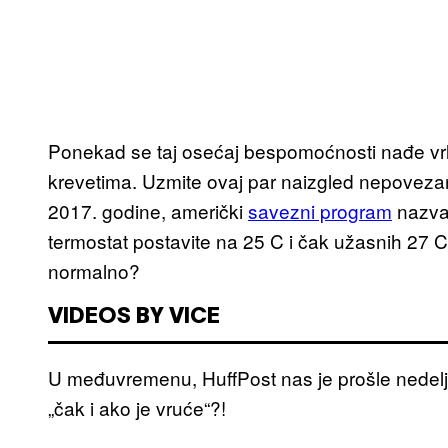
Ponekad se taj osećaj bespomoćnosti nađe vr
krevetima. Uzmite ovaj par naizgled nepovezani
2017. godine, američki
savezni program
nazvan
termostat postavite na 25 C i čak užasnih 27 C 
normalno?
VIDEOS BY VICE
U međuvremenu, HuffPost nas je prošle nedel
„čak i ako je vruće“?!