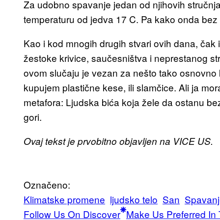
Za udobno spavanje jedan od njihovih stručnj
temperaturu od jedva 17 C. Pa kako onda bez 
Kao i kod mnogih drugih stvari ovih dana, čak 
žestoke krivice, saučesništva i neprestanog s
ovom slučaju je vezan za nešto tako osnovno 
kupujem plastične kese, ili slamčice. Ali ja m
metafora: Ljudska bića koja žele da ostanu bez
gori.
Ovaj tekst je prvobitno objavljen na VICE US.
Označeno:
Klimatske promene
ljudsko telo
San
Spavanj
Follow Us On Discover
Make Us Preferred In 