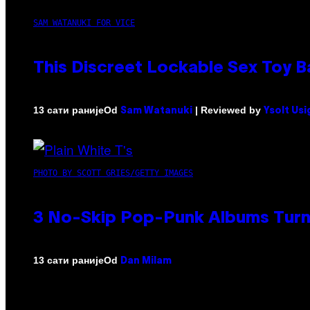
SAM WATANUKI FOR VICE
This Discreet Lockable Sex Toy 
Od
| Reviewed by
13 сати раније
Sam Watanuki
Ysolt Us
PHOTO BY SCOTT GRIES/GETTY IMAGES
3 No-Skip Pop-Punk Albums Turni
Od
13 сати раније
Dan Milam