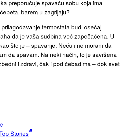
aka preporučuje spavaću sobu koja ima
ćebeta, barem u zagrljaju?
i prilagođavanje termostata budi osećaj
traha da je vaša sudbina već zapečaćena. U
kao što je – spavanje. Neću i ne moram da
oram da spavam. Na neki način, to je savršena
bedni i zdravi, čak i pod ćebadima – dok svet
e
Top Stories