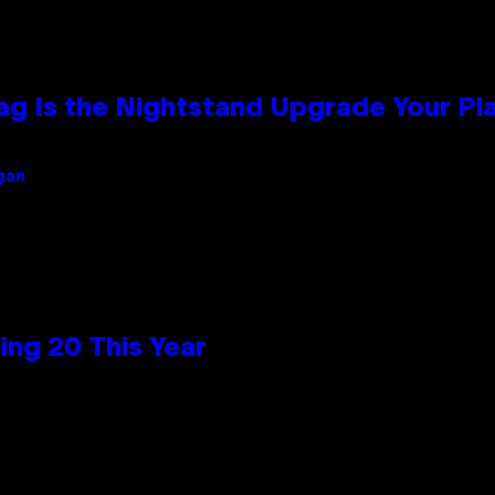
Bag Is the Nightstand Upgrade Your P
igan
ng 20 This Year