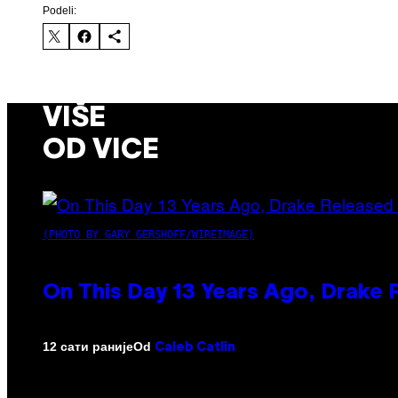
Podeli:
VIŠE
OD VICE
(PHOTO BY GARY GERSHOFF/WIREIMAGE)
On This Day 13 Years Ago, Drake 
Od
12 сати раније
Caleb Catlin