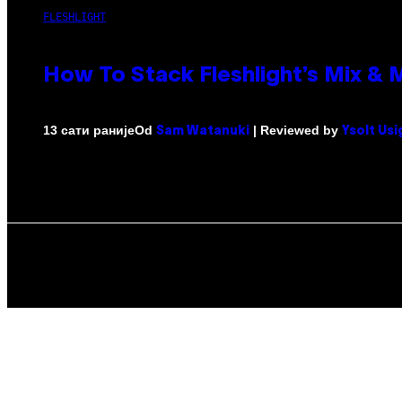
FLESHLIGHT
How To Stack Fleshlight’s Mix &
Od
| Reviewed by
13 сати раније
Sam Watanuki
Ysolt Us