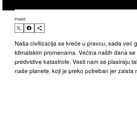
Podeli:
Naša civilizacija se kreće u pravcu, sada već 
klimatskim promenama. Većina naših dana se o
predvidive katastrofe. Vesti nam se plasiraju
naše planete, koji je preko potreban jer zaist