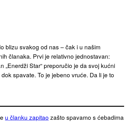
lo blizu svakog od nas – čak i u našim
h članaka. Prvi je relativno jednostavan:
 „Enerdži Star“ preporučio je da svoj kućni
dok spavate. To je jebeno vruće. Da li je to
je
u članku zapitao
zašto spavamo s ćebadima