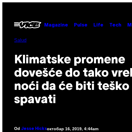
Скочи
на
садржај
Otvori
Magazine
Pulse
Life
Tech
M
Meni
Salud
Klimatske promene
dovešće do tako vrel
noći da će biti teško
spavati
Od
октобар 16, 2019, 4:44am
Jesse Hicks