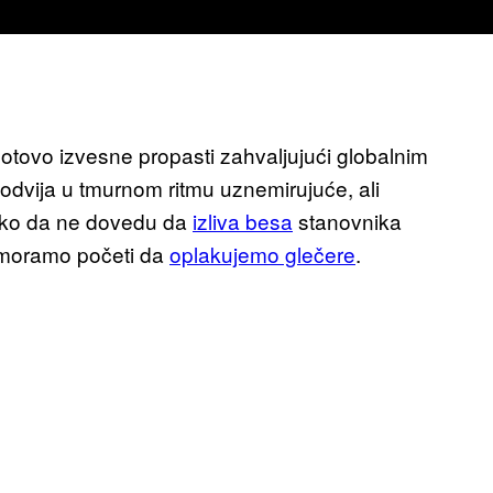
gotovo izvesne propasti zahvaljujući globalnim
dvija u tmurnom ritmu uznemirujuće, ali
 tako da ne dovedu da
izliva besa
stanovnika
a moramo početi da
oplakujemo glečere
.