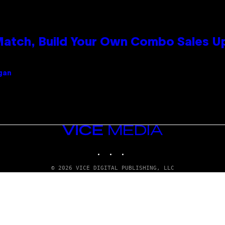
 Match, Build Your Own Combo Sales 
igan
VICE
MEDIA
INSTAGRAM
TIKTOK
YOUTUBE
© 2026 VICE DIGITAL PUBLISHING, LLC