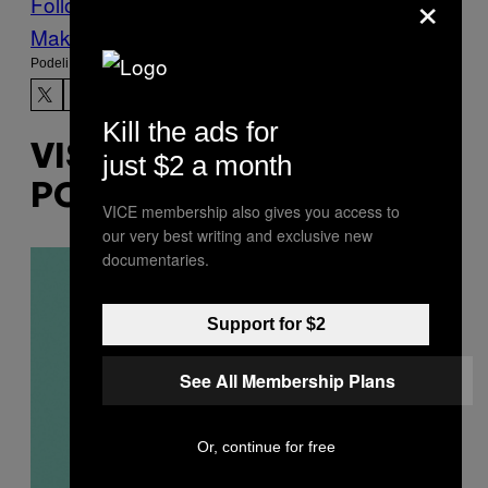
×
Follow Us On Discover
Make Us Preferred In Top Stories
Podeli:
Kill the ads for
VIŠE
just $2 a month
POPUT OVOGA
VICE membership also gives you access to
our very best writing and exclusive new
documentaries.
Support for $2
See All Membership Plans
Or, continue for free