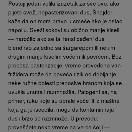
Postoji jedan veliki izuzetak za sve ovo: ako
pijete svež, nepasterizovani đus, Šnajder
kaže da on mora pravo u smeće ako je ostao
napolju. Sveži sokovi su obično manje kiseli
— naročito ako se taj fensi ceđeni đus
blendirao zajedno sa šargarepom ili nekim
drugim manje kiselim voćem ili povrćem. Bez
procesa pasterizacije, vreme provedeno van
frižidera može da poveća rizik od dobijanje
neke ružne bolesti prenosive hranom koja se
uvukla unutra i razmnožila. Patogeni sa, na
primer, ruku koje su ubrale voće ili iz mašine
koja ga je iscedila, mogu da kontaminiraju
đus i brzo se razmnože. U prevodu:
provešćete neko vreme na ve-ce šolji —