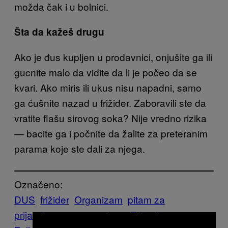
možda čak i u bolnici.
Šta da kažeš drugu
Ako je đus kupljen u prodavnici, onjušite ga ili
gucnite malo da vidite da li je počeo da se
kvari. Ako miris ili ukus nisu napadni, samo
ga ćušnite nazad u frižider. Zaboravili ste da
vratite flašu sirovog soka? Nije vredno rizika
— bacite ga i počnite da žalite za preteranim
parama koje ste dali za njega.
Označeno:
DUS
frižider
Organizam
pitam za
prijatelja
trovanje
welzijn
Zdravlje