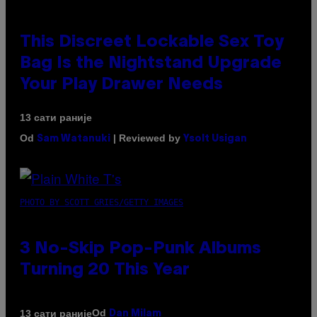
This Discreet Lockable Sex Toy
Bag Is the Nightstand Upgrade
Your Play Drawer Needs
13 сати раније
Od
| Reviewed by
Sam Watanuki
Ysolt Usigan
PHOTO BY SCOTT GRIES/GETTY IMAGES
3 No-Skip Pop-Punk Albums
Turning 20 This Year
Od
13 сати раније
Dan Milam