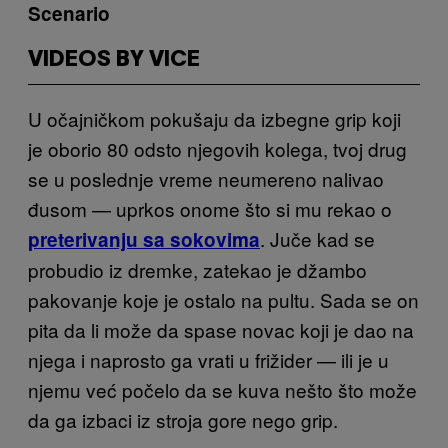
Scenario
VIDEOS BY VICE
U očajničkom pokušaju da izbegne grip koji
je oborio 80 odsto njegovih kolega, tvoj drug
se u poslednje vreme neumereno nalivao
đusom — uprkos onome što si mu rekao o
. Juče kad se
preterivanju sa sokovima
probudio iz dremke, zatekao je džambo
pakovanje koje je ostalo na pultu. Sada se on
pita da li može da spase novac koji je dao na
njega i naprosto ga vrati u frižider — ili je u
njemu već počelo da se kuva nešto što može
da ga izbaci iz stroja gore nego grip.