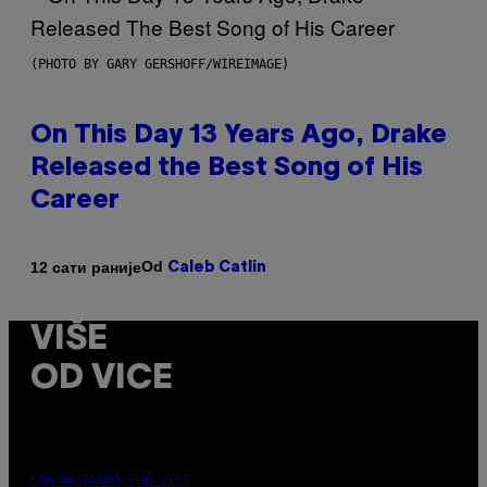
(PHOTO BY GARY GERSHOFF/WIREIMAGE)
On This Day 13 Years Ago, Drake
Released the Best Song of His
Career
Od
12 сати раније
Caleb Catlin
VIŠE
OD VICE
SAM WATANUKI FOR VICE