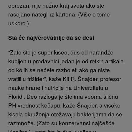
oprezan, nije nužno kraj sveta ako ste
rasejano nategli iz kartona. (Više o tome
uskoro.)
Šta će najverovatnije da se desi
“Zato što je super kiseo, đus od narandže
kupljen u prodavnici jedan je od retkih artikala
od kojih se nećete razboleti ako ga niste
vratili u frižider”, kaže Kit R. Šnajder, profesor
nauke hrane i nutricije na Univerzitetu u
Floridi. Deo razloga je što ima veoma sličnu
PH vrednost kečapu, kaže Šnajder, a visoko
kisela okruženja otežavaju bakterijama da se
razmnože. (Zato su konzervansi najčešće
kiseline.) I zato što je đus kupljen u