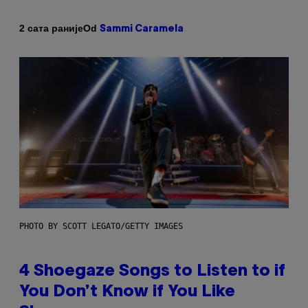
Od
2 сата раније
Sammi Caramela
PHOTO BY SCOTT LEGATO/GETTY IMAGES
4 Shoegaze Songs to Listen to if
You Don’t Know if You Like