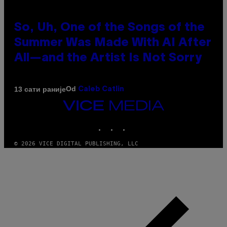
So, Uh, One of the Songs of the
Summer Was Made With AI After
All—and the Artist Is Not Sorry
Od
13 сати раније
Caleb Catlin
VICE
MEDIA
INSTAGRAM
TIKTOK
YOUTUBE
© 2026 VICE DIGITAL PUBLISHING, LLC