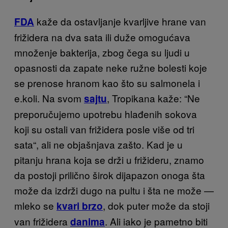
kaže da ostavljanje kvarljive hrane van
FDA
frižidera na dva sata ili duže omogućava
množenje bakterija, zbog čega su ljudi u
opasnosti da zapate neke ružne bolesti koje
se prenose hranom kao što su salmonela i
e.koli. Na svom
, Tropikana kaže: “Ne
sajtu
preporučujemo upotrebu hlađenih sokova
koji su ostali van frižidera posle više od tri
sata“, ali ne objašnjava zašto. Kad je u
pitanju hrana koja se drži u frižideru, znamo
da postoji prilično širok dijapazon onoga šta
može da izdrži dugo na pultu i šta ne može —
mleko se
, dok puter može da stoji
kvari brzo
van frižidera
. Ali iako je pametno biti
danima