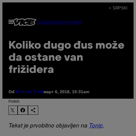
Скочи
+ SRPSKI
на
Otvori
Subscribe
Newsletter
садржај
Meni
Koliko dugo đus može
da ostane van
frižidera
Od
март 6, 2018, 10:31am
Kristen Dold
Podeli:
Tekst je prvobitno objavljen na
Tonic
.