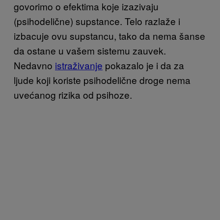
govorimo o efektima koje izazivaju
(psihodelične) supstance. Telo razlaže i
izbacuje ovu supstancu, tako da nema šanse
da ostane u vašem sistemu zauvek.
Nedavno
istraživanje
pokazalo je i da za
ljude koji koriste psihodelične droge nema
uvećanog rizika od psihoze.