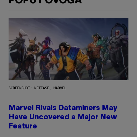
POPUT OVOGA
SCREENSHOT: NETEASE, MARVEL
Marvel Rivals Dataminers May
Have Uncovered a Major New
Feature