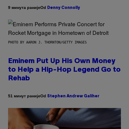
Od
9 минута раније
Denny Connolly
PHOTO BY AARON J. THORNTON/GETTY IMAGES
Eminem Put Up His Own Money
to Help a Hip-Hop Legend Go to
Rehab
Od
51 минут раније
Stephen Andrew Galiher