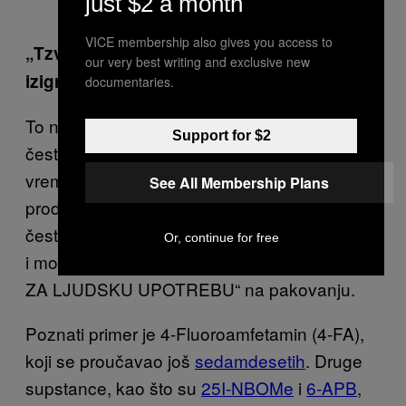
just $2 a month
VICE membership also gives you access to
„Tzv. dizajnerske droge dizajnirane su da
our very best writing and exclusive new
izigraju zakon.“
documentaries.
To najčešće nije bio njihov glavni cilj. To su
Support for $2
često supstance koje su otkrivene pre mnogo
vremena, ali ranije nisu pravljene naveliko i
See All Membership Plans
prodavane na crnom tržištu. Ove supstance
često još nisu ilegalne jer su suviše opskurne
Or, continue for free
i mogu da se prodaju sa upozorenjem „NISU
ZA LJUDSKU UPOTREBU“ na pakovanju.
Poznati primer je 4-Fluoroamfetamin (4-FA),
koji se proučavao još
sedamdesetih
. Druge
supstance, kao što su
25I-NBOMe
i
6-APB
,