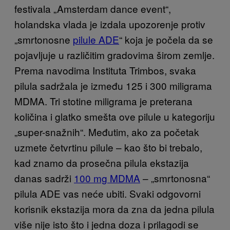
festivala „Amsterdam dance event“,
holandska vlada je izdala upozorenje protiv
„smrtonosne
pilule ADE
“ koja je počela da se
pojavljuje u različitim gradovima širom zemlje.
Prema navodima Instituta Trimbos, svaka
pilula sadržala je između 125 i 300 miligrama
MDMA. Tri stotine miligrama je preterana
količina i glatko smešta ove pilule u kategoriju
„super-snažnih“. Međutim, ako za početak
uzmete četvrtinu pilule – kao što bi trebalo,
kad znamo da prosečna pilula ekstazija
danas sadrži
100 mg MDMA
– „smrtonosna“
pilula ADE vas neće ubiti. Svaki odgovorni
korisnik ekstazija mora da zna da jedna pilula
više nije isto što i jedna doza i prilagodi se