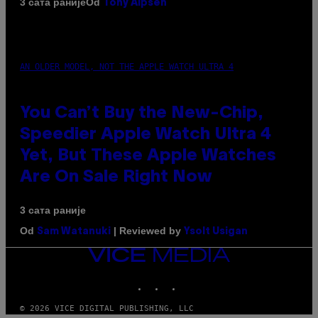
Od
3 сата раније
Tony Alpsen
AN OLDER MODEL, NOT THE APPLE WATCH ULTRA 4
You Can’t Buy the New-Chip,
Speedier Apple Watch Ultra 4
Yet, But These Apple Watches
Are On Sale Right Now
3 сата раније
Od
| Reviewed by
Sam Watanuki
Ysolt Usigan
VICE
MEDIA
INSTAGRAM
TIKTOK
YOUTUBE
© 2026 VICE DIGITAL PUBLISHING, LLC