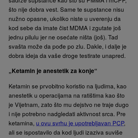
što nije dobra vest. Same te supstance nisu
nužno opasne, ukoliko niste u uverenju da
kod sebe da imate čist MDMA i zgutate još
jednu pilulu jer ne osećate ništa (još). Tad
svašta može da pođe po zlu. Dakle, i dalje je
dobra ideja da vaše droge testirate unapred.
„Ketamin je anestetik za konje“
Ketamin se prvobitno koristio na ljudima, kao
anestetik u operacijama na ratištima kao što
je Vijetnam, zato što mu dejstvo ne traje dugo
i nije potrebno nadgledati aktivnost srca. Pre
ketamina,
u ovu svrhu je upotrebljavan PCP
,
ali se ispostavilo da kod ljudi izaziva suviše