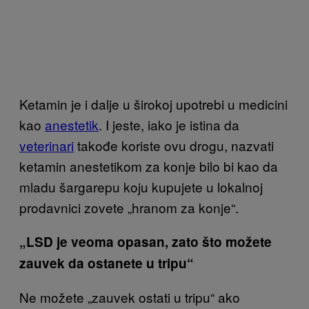
Ketamin je i dalje u širokoj upotrebi u medicini
kao
anestetik
. I jeste, iako je istina da
veterinari
takođe koriste ovu drogu, nazvati
ketamin anestetikom za konje bilo bi kao da
mladu šargarepu koju kupujete u lokalnoj
prodavnici zovete „hranom za konje“.
„LSD je veoma opasan, zato što možete
zauvek da ostanete u tripu“
Ne možete „zauvek ostati u tripu“ ako