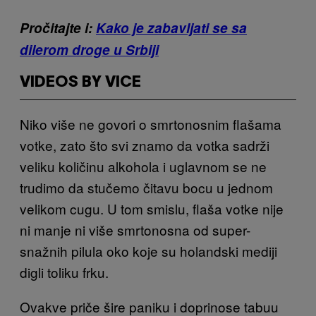
Pročitajte i:
Kako je zabavljati se sa
dilerom droge u Srbiji
VIDEOS BY VICE
Niko više ne govori o smrtonosnim flašama
votke, zato što svi znamo da votka sadrži
veliku količinu alkohola i uglavnom se ne
trudimo da stučemo čitavu bocu u jednom
velikom cugu. U tom smislu, flaša votke nije
ni manje ni više smrtonosna od super-
snažnih pilula oko koje su holandski mediji
digli toliku frku.
Ovakve priče šire paniku i doprinose tabuu