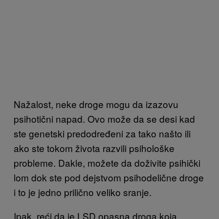
Nažalost, neke droge mogu da izazovu
psihotični napad. Ovo može da se desi kad
ste genetski predodređeni za tako našto ili
ako ste tokom života razvili psihološke
probleme. Dakle, možete da doživite psihički
lom dok ste pod dejstvom psihodelične droge
i to je jedno prilično veliko sranje.
Ipak, reći da je LSD opasna droga koja