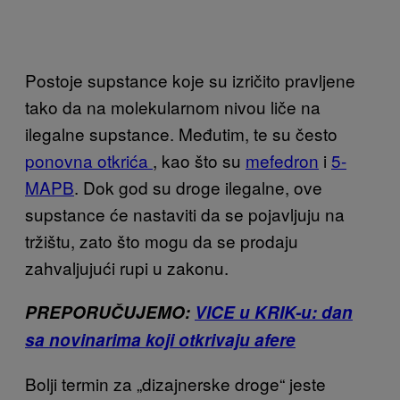
Postoje supstance koje su izričito pravljene
tako da na molekularnom nivou liče na
ilegalne supstance. Međutim, te su često
ponovna otkrića
, kao što su
mefedron
i
5-
MAPB
. Dok god su droge ilegalne, ove
supstance će nastaviti da se pojavljuju na
tržištu, zato što mogu da se prodaju
zahvaljujući rupi u zakonu.
PREPORUČUJEMO:
VICE u KRIK-u: dan
sa novinarima koji otkrivaju afere
Bolji termin za „dizajnerske droge“ jeste