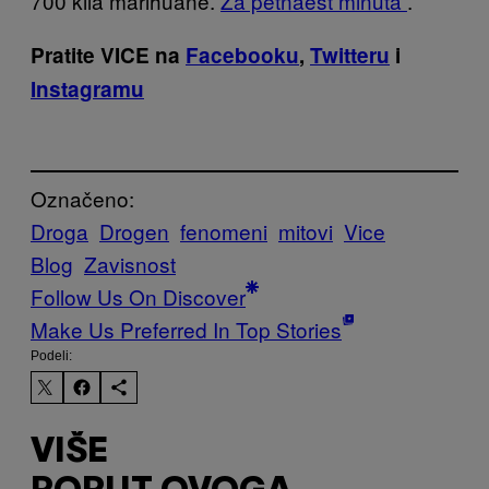
700 kila marihuane.
Za petnaest minuta
.
Pratite VICE na
Facebooku
,
Twitteru
i
Instagramu
Označeno:
Droga
Drogen
fenomeni
mitovi
Vice
Blog
Zavisnost
Follow Us On Discover
Make Us Preferred In Top Stories
Podeli:
VIŠE