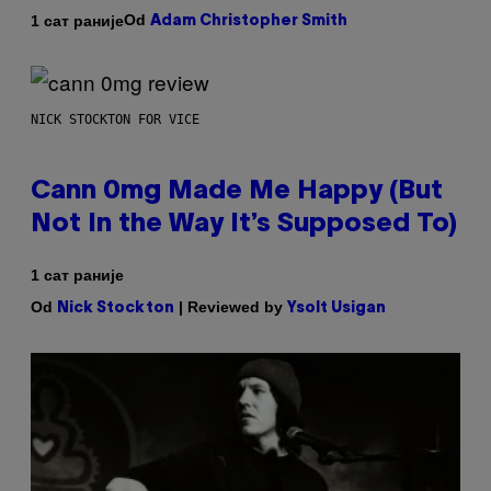
Od
1 сат раније
Adam Christopher Smith
NICK STOCKTON FOR VICE
Cann 0mg Made Me Happy (But
Not In the Way It’s Supposed To)
1 сат раније
Od
| Reviewed by
Nick Stockton
Ysolt Usigan