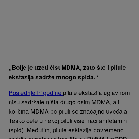
„Bolje je uzeti čist MDMA, zato što i pilule
ekstazija sadrže mnogo spida.“
Poslednje tri godine
pilule ekstazija uglavnom
nisu sadržale ništa drugo osim MDMA, ali
količina MDMA po piluli se značajno uvećala.
Teško ćete u nekoj piluli više naći amfetamin
(spid). Međutim, pilule esktazija povremeno
sadrže supstance kao što su PMMA i mCPP,