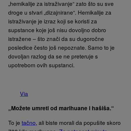
„hemikalije za istraživanje“ zato što su sve
droge u stvari „dizajnirane“. Hemikalije za
istraživanje je izraz koji se koristi za
supstance koje još nisu dovoljno dobro
istražene – što znači da su dugoročne
posledice često još nepoznate. Samo to je
dovoljan razlog da se ne preteruje s
upotrebom ovih supstanci.
Via
„Možete umreti od marihuane i hašiša.“
To je
tačno
, ali biste morali da popušite skoro