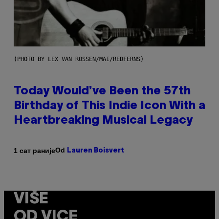
(PHOTO BY LEX VAN ROSSEN/MAI/REDFERNS)
Today Would’ve Been the 57th
Birthday of This Indie Icon With a
Heartbreaking Musical Legacy
Od
1 сат раније
Lauren Boisvert
VIŠE
OD VICE