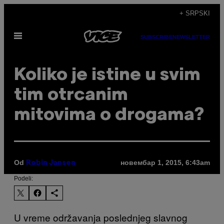
Скочи
+ SRPSKI
на
Otvori
садржај
SUBSCRIBE
NEWSLETTER
Meni
Koliko je istine u svim
tim otrcanim
mitovima o drogama?
Od
новембар 1, 2015, 6:43am
Robin Jansen
Podeli:
U vreme održavanja poslednjeg slavnog