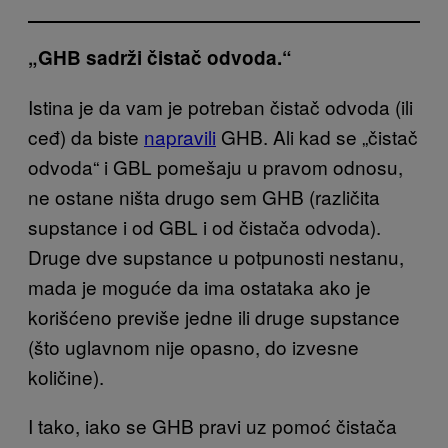
„GHB sadrži čistač odvoda.“
Istina je da vam je potreban čistač odvoda (ili
ceđ) da biste
napravili
GHB. Ali kad se „čistač
odvoda“ i GBL pomešaju u pravom odnosu,
ne ostane ništa drugo sem GHB (različita
supstance i od GBL i od čistača odvoda).
Druge dve supstance u potpunosti nestanu,
mada je moguće da ima ostataka ako je
korišćeno previše jedne ili druge supstance
(što uglavnom nije opasno, do izvesne
količine).
I tako, iako se GHB pravi uz pomoć čistača