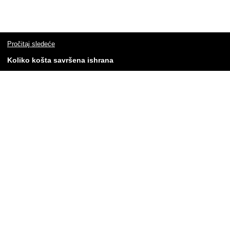
Pročitaj sledeće
Koliko košta savršena ishrana