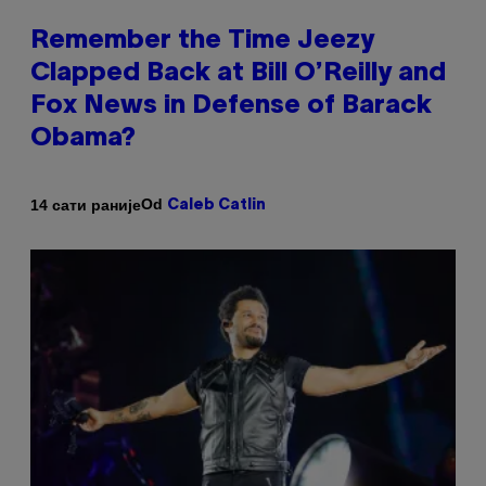
Remember the Time Jeezy
Clapped Back at Bill O’Reilly and
Fox News in Defense of Barack
Obama?
Od
14 сати раније
Caleb Catlin