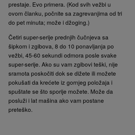
prestaje. Evo primera. (Kod svih vežbi u
ovom članku, počnite sa zagrevanjima od tri
do pet minuta; može i džoging.)
Četiri super-serije prednjih čučnjeva sa
šipkom i zgibova, 8 do 10 ponavljanja po
vežbi, 45-60 sekundi odmora posle svake
super-serije. Ako su vam zgibovi teški, nije
sramota poskočiti dok se dižete ili možete
pokušati da krećete iz gornjeg položaja i
spuštate se što sporije možete. Može da
posluži i lat mašina ako vam postane
preteško.