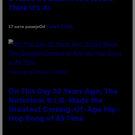
Think It’s AI
Od
17 сати раније
Caleb Catlin
(PHOTO BY NITRO/GETTY IMAGES)
On This Day 32 Years Ago, The
Notorious B.I.G. Made the
Greatest Coming-Of-Age Hip-
Hop Song of All Time