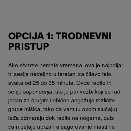
OPCIJA 1: TRODNEVNI
PRISTUP
Ako
nemate vremena, ova je najbolja:
stvarno
tri sesije nedeljno u teretani za čitavo telo,
svaka od 25 do 35 minuta. Ovde radite tri
serije
, što je par vežbi koji se radi
super-serija
jedan za drugim i obično angažuje različite
grupe mišića, tako da vam (u ovom slučaju)
leđa odmaraju dok radite na nogama, puls
vam ostaje ubrzan a sagorevanje masti ne