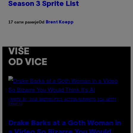
Season 3 Sprite List
Od
17 сати раније
Brent Koepp
VIŠE
OD VICE
(PHOTO BY JOSE BRETON/PICS ACTION/NURPHOTO VIA GETTY
IMAGES)
Drake Barks at a Goth Woman in
a Video So Bizarre You Would