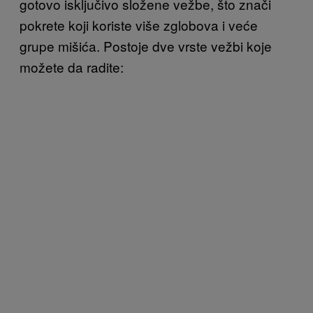
gotovo isključivo složene vežbe, što znači
pokrete koji koriste više zglobova i veće
grupe mišića. Postoje dve vrste vežbi koje
možete da radite: