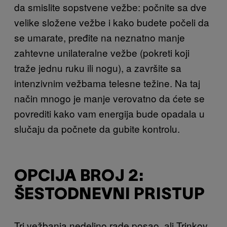
da smislite sopstvene vežbe: počnite sa dve
velike složene vežbe i kako budete počeli da
se umarate, pređite na neznatno manje
zahtevne unilateralne vežbe (pokreti koji
traže jednu ruku ili nogu), a završite sa
intenzivnim vežbama telesne težine. Na taj
način mnogo je manje verovatno da ćete se
povrediti kako vam energija bude opadala u
slučaju da počnete da gubite kontrolu.
OPCIJA BROJ 2:
ŠESTODNEVNI PRISTUP
Tri vežbanja nedeljno rade posao, ali Trinkov