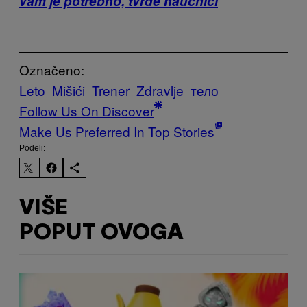
vam je potrebno, tvrde naučnici
Označeno:
Leto
Mišići
Trener
Zdravlje
тело
Follow Us On Discover
Make Us Preferred In Top Stories
Podeli:
VIŠE
POPUT OVOGA