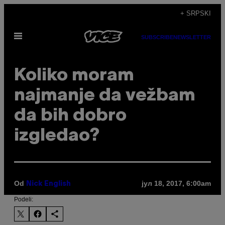
Скочи
+ SRPSKI
на
Otvori
садржај
SUBSCRIBE
NEWSLETTER
Meni
Koliko moram
najmanje da vežbam
da bih dobro
izgledao?
Od
јул 18, 2017, 6:00am
Nick English
Podeli: