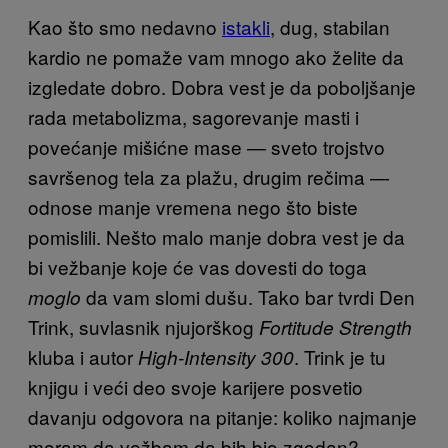
Kao što smo nedavno
istakli
, dug, stabilan
kardio ne pomaže vam mnogo ako želite da
izgledate dobro. Dobra vest je da poboljšanje
rada metabolizma, sagorevanje masti i
povećanje mišićne mase — sveto trojstvo
savršenog tela za plažu, drugim rečima —
odnose manje vremena nego što biste
pomislili. Nešto malo manje dobra vest je da
bi vežbanje koje će vas dovesti do toga
da vam slomi dušu. Tako bar tvrdi Den
moglo
Trink, suvlasnik njujorškog
Fortitude Strength
kluba i autor
. Trink je tu
High-Intensity 300
knjigu i veći deo svoje karijere posvetio
davanju odgovora na pitanje: koliko najmanje
moram da vežbam da bih bio zgodan?