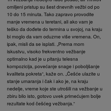
omiljeni pristup su šest dnevnih vežbi od po
10 do 15 minuta. Tako zapravo provodite
manje vremena u teretani, ali ako vam je
teško da dođete do termina u svojoj, na kraju
bi moglo da vam oduzme više vremena. On,
ipak, misli da se isplati. „Prema mom
iskustvu, visoko frekventno vežbanje
optimalno kad je u pitanju telesna
kompozicija, povećanje snage i poboljšanje
kvaliteta pokreta“, kaže on. „Češće ulazite u
stanje umaranja i čak i ako je, na kraju
nedelje, vreme koje ste utrošili na vežbanje u
zbiru bilo isto, gotovo uvek primećujem bolje
rezultate kod češćeg vežbanja.“