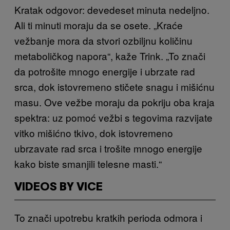
Kratak odgovor: devedeset minuta nedeljno.
Ali ti minuti moraju da se osete. „Kraće
vežbanje mora da stvori ozbiljnu količinu
metaboličkog napora“, kaže Trink. „To znači
da potrošite mnogo energije i ubrzate rad
srca, dok istovremeno stičete snagu i mišićnu
masu. Ove vežbe moraju da pokriju oba kraja
spektra: uz pomoć vežbi s tegovima razvijate
vitko mišićno tkivo, dok istovremeno
ubrzavate rad srca i trošite mnogo energije
kako biste smanjili telesne masti.“
VIDEOS BY VICE
To znači upotrebu kratkih perioda odmora i