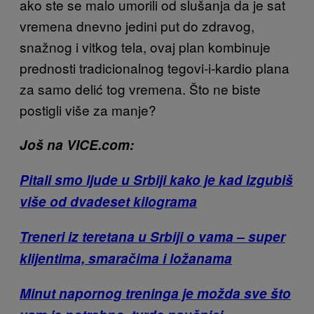
ako ste se malo umorili od slušanja da je sat
vremena dnevno jedini put do zdravog,
snažnog i vitkog tela, ovaj plan kombinuje
prednosti tradicionalnog tegovi-i-kardio plana
za samo delić tog vremena. Što ne biste
postigli više za manje?
Još na VICE.com:
Pitali smo ljude u Srbiji kako je kad izgubiš
više od dvadeset kilograma
Treneri iz teretana u Srbiji o vama – super
klijentima, smaračima i ložanama
Minut napornog treninga je možda sve što