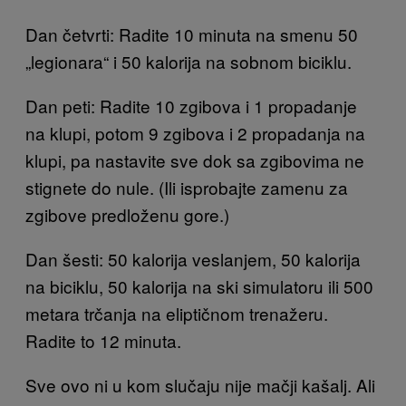
Dan četvrti: Radite 10 minuta na smenu 50
„legionara“ i 50 kalorija na sobnom biciklu.
Dan peti: Radite 10 zgibova i 1 propadanje
na klupi, potom 9 zgibova i 2 propadanja na
klupi, pa nastavite sve dok sa zgibovima ne
stignete do nule. (Ili isprobajte zamenu za
zgibove predloženu gore.)
Dan šesti: 50 kalorija veslanjem, 50 kalorija
na biciklu, 50 kalorija na ski simulatoru ili 500
metara trčanja na eliptičnom trenažeru.
Radite to 12 minuta.
Sve ovo ni u kom slučaju nije mačji kašalj. Ali