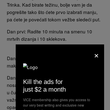
Trinka. Kad birate težinu, bolje vam je da
pogrešite tako što ćete prvo izabrati manju,
pa ćete je povećati tokom vežbe sledeći put.
Dan prvi: Radite 10 minuta na smenu 10
mrtvih dizanja i 10 sklekova.
×
Dan drugi: 10 minuta na spravi za veslanje za
maksimalno razdaljinu.
Dan treći: Stavite 50 odsto telesne težine na
Kill the ads for
nosač za dvoručni teg i spuštajte se 8 minuta
just $2 a month
u čučanj koliko možete. ( Forma je ovde
važna. Ako osećate kako počinjete da vam
VICE membership also gives you access to
our very best writing and exclusive new
opada izdržljivost, ne junačite se; smanjite