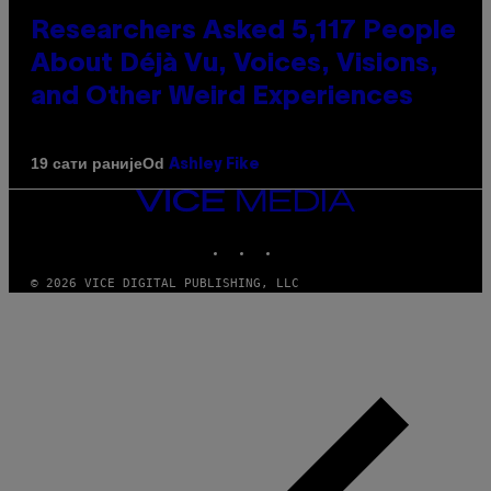
Researchers Asked 5,117 People
About Déjà Vu, Voices, Visions,
and Other Weird Experiences
Od
19 сати раније
Ashley Fike
VICE
MEDIA
INSTAGRAM
TIKTOK
YOUTUBE
© 2026 VICE DIGITAL PUBLISHING, LLC