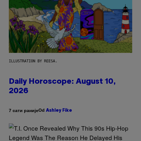
ILLUSTRATION BY REESA.
Daily Horoscope: August 10,
2026
Od
7 сати раније
Ashley Fike