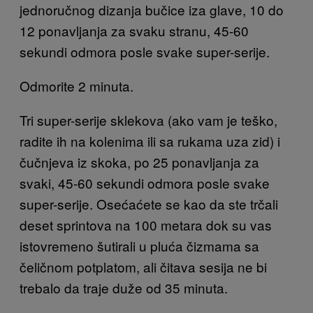
jednoručnog dizanja bučice iza glave, 10 do
12 ponavljanja za svaku stranu, 45-60
sekundi odmora posle svake super-serije.
Odmorite 2 minuta.
Tri super-serije sklekova (ako vam je teško,
radite ih na kolenima ili sa rukama uza zid) i
čučnjeva iz skoka, po 25 ponavljanja za
svaki, 45-60 sekundi odmora posle svake
super-serije. Osećaćete se kao da ste trčali
deset sprintova na 100 metara dok su vas
istovremeno šutirali u pluća čizmama sa
čeličnom potplatom, ali čitava sesija ne bi
trebalo da traje duže od 35 minuta.