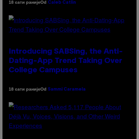
Od
18 сати раније
Caleb Catlin
Introducing SABSing, the Anti-
Dating-App Trend Taking Over
College Campuses
Od
18 сати раније
Sammi Caramela