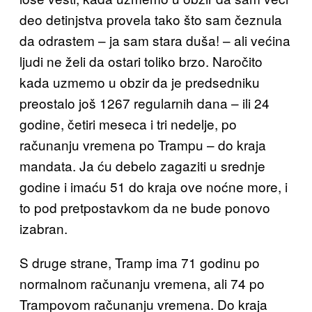
deo detinjstva provela tako što sam čeznula
da odrastem – ja sam stara duša! – ali većina
ljudi ne želi da ostari toliko brzo. Naročito
kada uzmemo u obzir da je predsedniku
preostalo još 1267 regularnih dana – ili 24
godine, četiri meseca i tri nedelje, po
računanju vremena po Trampu – do kraja
mandata. Ja ću debelo zagaziti u srednje
godine i imaću 51 do kraja ove noćne more, i
to pod pretpostavkom da ne bude ponovo
izabran.
S druge strane, Tramp ima 71 godinu po
normalnom računanju vremena, ali 74 po
Trampovom računanju vremena. Do kraja