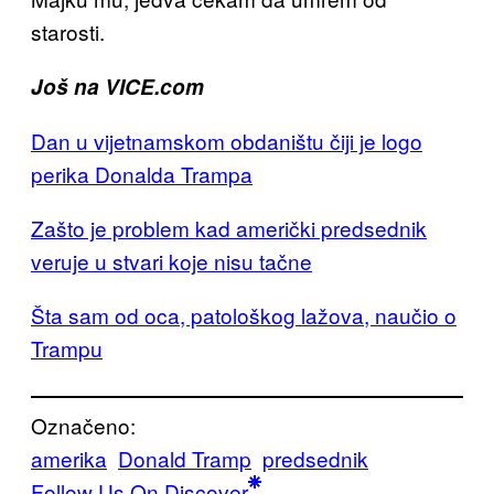
starosti.
Još na VICE.com
Dan u vijetnamskom obdaništu čiji je logo
perika Donalda Trampa
Zašto je problem kad američki predsednik
veruje u stvari koje nisu tačne
Šta sam od oca, patološkog lažova, naučio o
Trampu
Označeno:
amerika
Donald Tramp
predsednik
Follow Us On Discover