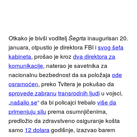
Otkako je bivši voditelj
inaugurisan 20.
Šegrta
januara, otpustio je direktora FBI i
svog šefa
kabineta
, prošao je kroz
dva direktora za
komunikacije
, naterao je savetnika za
nacionalnu bezbednost da sa položaja
ode
osramoćen
, preko Tvitera je pokušao da
sprovede zabranu
transrodnih ljudi
u vojsci,
„
našalio se
“ da bi policajci trebalo
više da
primenjuju silu
prema osumnjičenima,
predložio da zdravstveno osiguranje košta
samo
12 dolara
godišnje, izazvao barem