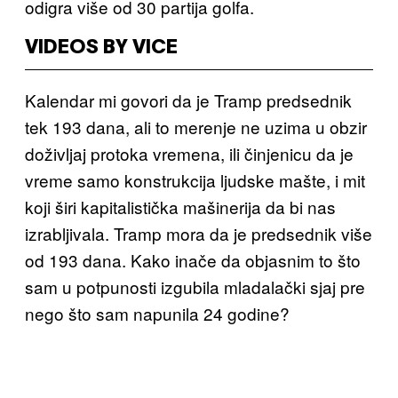
odigra više od 30 partija golfa.
VIDEOS BY VICE
Kalendar mi govori da je Tramp predsednik
tek 193 dana, ali to merenje ne uzima u obzir
doživljaj protoka vremena, ili činjenicu da je
vreme samo konstrukcija ljudske mašte, i mit
koji širi kapitalistička mašinerija da bi nas
izrabljivala. Tramp mora da je predsednik više
od 193 dana. Kako inače da objasnim to što
sam u potpunosti izgubila mladalački sjaj pre
nego što sam napunila 24 godine?