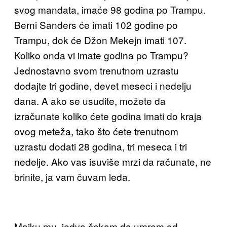
svog mandata, imaće 98 godina po Trampu.
Berni Sanders će imati 102 godine po
Trampu, dok će Džon Mekejn imati 107.
Koliko onda vi imate godina po Trampu?
Jednostavno svom trenutnom uzrastu
dodajte tri godine, devet meseci i nedelju
dana. A ako se usudite, možete da
izračunate koliko ćete godina imati do kraja
ovog meteža, tako što ćete trenutnom
uzrastu dodati 28 godina, tri meseca i tri
nedelje. Ako vas isuviše mrzi da računate, ne
brinite, ja vam čuvam leđa.
Majku mu, jedva čekam da umrem od