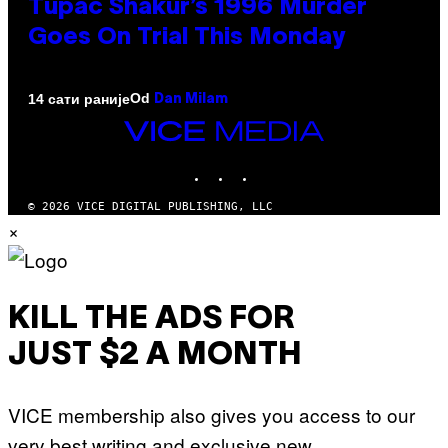
Tupac Shakur’s 1996 Murder
Goes On Trial This Monday
Od
14 сати раније
Dan Milam
VICE
MEDIA
INSTAGRAM
TIKTOK
YOUTUBE
© 2026 VICE DIGITAL PUBLISHING, LLC
×
KILL THE ADS FOR
JUST $2 A MONTH
VICE membership also gives you access to our
very best writing and exclusive new