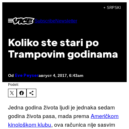
Скочи
+ SRPSKI
на
Otvori
Subscribe
Newsletter
садржај
Meni
Koliko ste stari po
Trampovim godinama
Od
август 4, 2017, 6:43am
Eve Peyser
Podeli:
Jedna godina života ljudi je jednaka sedam
godina života pasa, mada prema
Američkom
kinološkom klubu
, ova računica nije sasvim