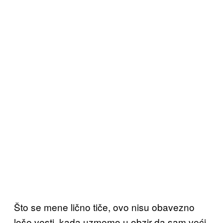
Što se mene lično tiče, ovo nisu obavezno
loše vesti, kada uzmemo u obzir da sam veći