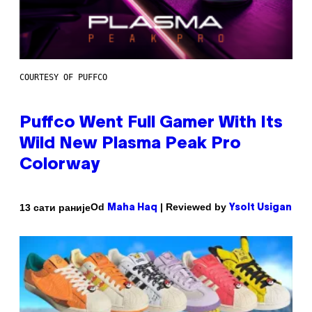
COURTESY OF PUFFCO
Puffco Went Full Gamer With Its
Wild New Plasma Peak Pro
Colorway
Od
| Reviewed by
13 сати раније
Maha Haq
Ysolt Usigan