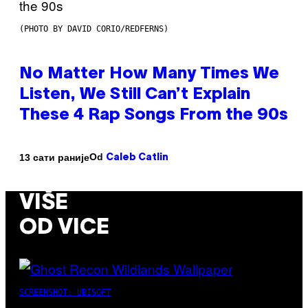
(PHOTO BY DAVID CORIO/REDFERNS)
No Matter How Many Times We
Listen, We Still Can’t Explain
These 4 Rap Songs From the 90s
Od
13 сати раније
Caleb Catlin
VIŠE
OD VICE
SCREENSHOT: UBISOFT