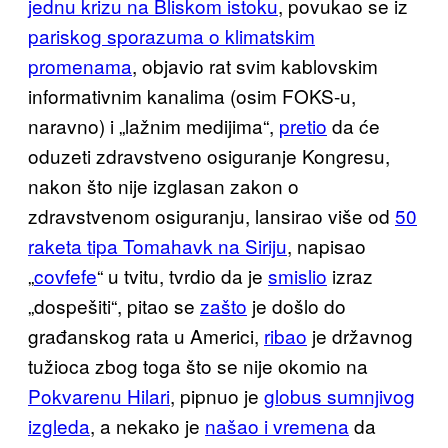
jednu krizu na Bliskom istoku
, povukao se iz
pariskog sporazuma o klimatskim
promenama
, objavio rat svim kablovskim
informativnim kanalima (osim FOKS-u,
naravno) i „lažnim medijima“,
pretio
da će
oduzeti zdravstveno osiguranje Kongresu,
nakon što nije izglasan zakon o
zdravstvenom osiguranju, lansirao više od
50
raketa tipa Tomahavk na Siriju
, napisao
„
covfefe
“ u tvitu, tvrdio da je
smislio
izraz
„dospešiti“, pitao se
zašto
je došlo do
građanskog rata u Americi,
ribao
je državnog
tužioca zbog toga što se nije okomio na
Pokvarenu Hilari
, pipnuo je
globus sumnjivog
izgleda
, a nekako je
našao i vremena
da