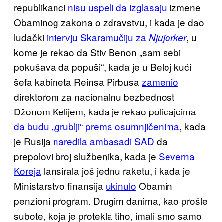
republikanci
nisu uspeli da izglasaju
izmene
Obaminog zakona o zdravstvu, i kada je dao
ludački
intervju Skaramučiju za
, u
Njujorker
kome je rekao da Stiv Benon „sam sebi
pokušava da popuši“, kada je u Beloj kući
šefa kabineta Reinsa Pirbusa
zamenio
direktorom za nacionalnu bezbednost
Džonom Kelijem, kada je rekao policajcima
da budu „grublji“ prema osumnjičenima
, kada
je Rusija
naredila ambasadi SAD
da
prepolovi broj službenika, kada je
Severna
Koreja
lansirala još jednu raketu, i kada je
Ministarstvo finansija
ukinulo
Obamin
penzioni program. Drugim danima, kao prošle
subote, koja je protekla tiho, imali smo samo