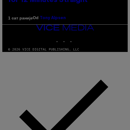
for 12 Minutes Straight
Od
1 сат раније
Tony Alpsen
VICE
MEDIA
INSTAGRAM
TIKTOK
YOUTUBE
© 2026 VICE DIGITAL PUBLISHING, LLC