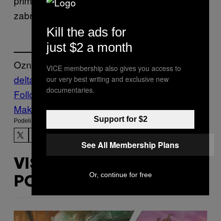
primoralo Novi Zeland da prošlog meseca
zabrani dolazak putnicima iz Australije.
Kill the ads for
just $2 a month
Označeno:
VICE membership also gives you access to
delta soj
karantin
Korona virus
Novi Zeland
our very best writing and exclusive new
documentaries.
Follow Us On Discover
Make Us Preferred In Top Stories
Support for $2
Podeli:
See All Membership Plans
VIŠE
Or, continue for free
POPUT OVOGA