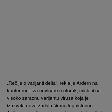
„Reč je o varijanti delta“, rekla je Ardern na
konferenciji za novinare u utorak, misleći na
visoko zaraznu varijantu virusa koja je
izazvala nova žarišta širom Jugoistočne