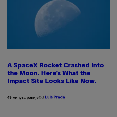
A SpaceX Rocket Crashed Into
the Moon. Here’s What the
Impact Site Looks Like Now.
Od
49 минута раније
Luis Prada