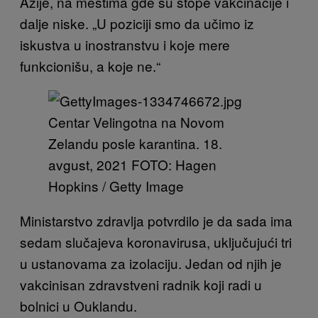
Azije, na mestima gde su stope vakcinacije i
dalje niske. „U poziciji smo da učimo iz
iskustva u inostranstvu i koje mere
funkcionišu, a koje ne.“
Centar Velingotna na Novom
Zelandu posle karantina. 18.
avgust, 2021 FOTO: Hagen
Hopkins / Getty Image
Ministarstvo zdravlja potvrdilo je da sada ima
sedam slučajeva koronavirusa, uključujući tri
u ustanovama za izolaciju. Jedan od njih je
vakcinisan zdravstveni radnik koji radi u
bolnici u Ouklandu.