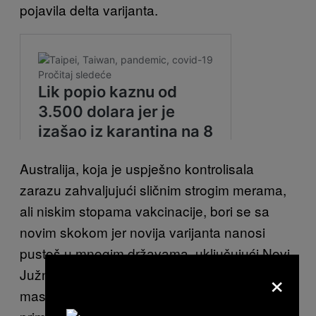
pojavila delta varijanta.
Australija, koja je uspješno kontrolisala
zarazu zahvaljujući sličnim strogim merama,
ali niskim stopama vakcinacije, bori se sa
novim skokom jer novija varijanta nanosi
pustoš u mnogim državama, uključujući Novi
×
Južni Vels gdje je prošlog mjeseca izbio
masovni protest protiv zatvaranja. Ovo je