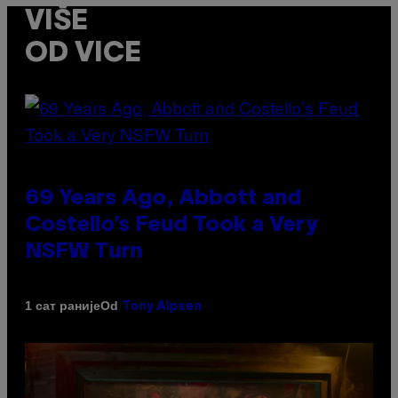
VIŠE
OD VICE
69 Years Ago, Abbott and
Costello’s Feud Took a Very
NSFW Turn
Od
1 сат раније
Tony Alpsen