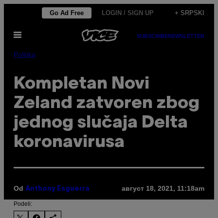
Скочи
Go Ad Free
LOGIN / SIGN UP
+ SRPSKI
на
Otvori
садржај
SUBSCRIBE
NEWSLETTER
Meni
Politika
Kompletan Novi
Zeland zatvoren zbog
jednog slučaja Delta
koronavirusa
Od
август 18, 2021, 11:18am
Anthony Esguerra
Podeli: