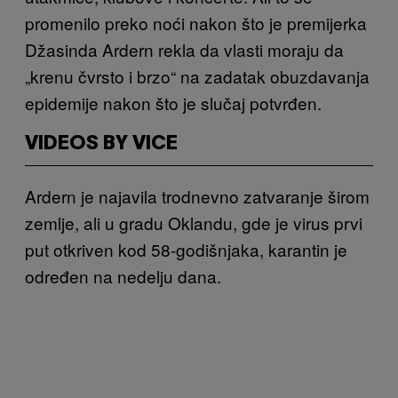
promenilo preko noći nakon što je premijerka
Džasinda Ardern rekla da vlasti moraju da
„krenu čvrsto i brzo“ na zadatak obuzdavanja
epidemije nakon što je slučaj potvrđen.
VIDEOS BY VICE
Ardern je najavila trodnevno zatvaranje širom
zemlje, ali u gradu Oklandu, gde je virus prvi
put otkriven kod 58-godišnjaka, karantin je
određen na nedelju dana.