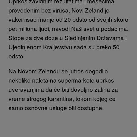
Uprkos zavidnim rezultatima i mesecima
provedenim bez virusa, Novi Zeland je
vakcinisao manje od 20 odsto od svojih skoro
pet miliona ljudi, navodi Naš svet u podacima.
Stope za dve doze u Sjedinjenim Državama i
Ujedinjenom Kraljevstvu sada su preko 50
odsto.
Na Novom Zelandu se jutros dogodilo
nekoliko naleta na supermarkete uprkos
uveravanjima da će biti dovoljno zaliha za
vreme strogog karantina, tokom kojeg će
samo osnovne usluge biti dostupne.