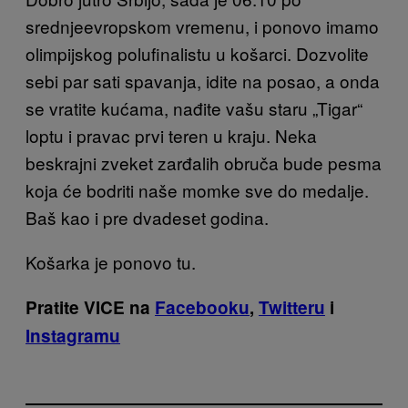
srednjeevropskom vremenu, i ponovo imamo
olimpijskog polufinalistu u košarci. Dozvolite
sebi par sati spavanja, idite na posao, a onda
se vratite kućama, nađite vašu staru „Tigar“
loptu i pravac prvi teren u kraju. Neka
beskrajni zveket zarđalih obruča bude pesma
koja će bodriti naše momke sve do medalje.
Baš kao i pre dvadeset godina.
Košarka je ponovo tu.
Pratite VICE na
Facebooku
,
Twitteru
i
Instagramu