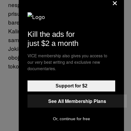
×
nespretnih poteza u napadu, ali njegovo
prisustvo podiže nivo timske odbrane za
barem 30% – isto važi i za već spomenute
Kalinića i Markovića (Pefi, ako čitaš ovo,
Kill the ads for
samo prestani da šutiraš. Hvala). Raduljica i
just $2 a month
Jokić su imali uspone i padove – svejedno,
VICE membership also gives you access to
obojica su imali momente od izuzetne koristi
our very best writing and exclusive new
tokom meča.
documentaries.
Support for $2
See All Membership Plans
Or, continue for free