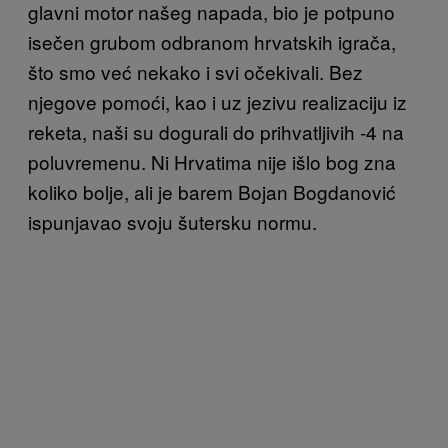
glavni motor našeg napada, bio je potpuno
isečen grubom odbranom hrvatskih igrača,
što smo već nekako i svi očekivali. Bez
njegove pomoći, kao i uz jezivu realizaciju iz
reketa, naši su dogurali do prihvatljivih -4 na
poluvremenu. Ni Hrvatima nije išlo bog zna
koliko bolje, ali je barem Bojan Bogdanović
ispunjavao svoju šutersku normu.