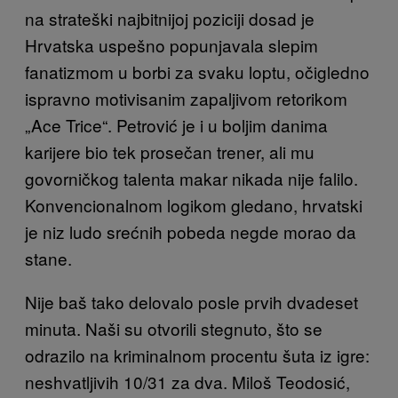
na strateški najbitnijoj poziciji dosad je
Hrvatska uspešno popunjavala slepim
fanatizmom u borbi za svaku loptu, očigledno
ispravno motivisanim zapaljivom retorikom
„Ace Trice“. Petrović je i u boljim danima
karijere bio tek prosečan trener, ali mu
govorničkog talenta makar nikada nije falilo.
Konvencionalnom logikom gledano, hrvatski
je niz ludo srećnih pobeda negde morao da
stane.
Nije baš tako delovalo posle prvih dvadeset
minuta. Naši su otvorili stegnuto, što se
odrazilo na kriminalnom procentu šuta iz igre:
neshvatljivih 10/31 za dva. Miloš Teodosić,