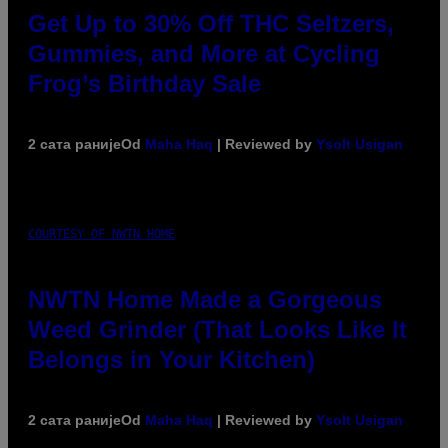
Get Up to 30% Off THC Seltzers,
Gummies, and More at Cycling
Frog’s Birthday Sale
2 сата раније
Od
Maha Haq
| Reviewed by
Ysolt Usigan
COURTESY OF NWTN HOME
NWTN Home Made a Gorgeous
Weed Grinder (That Looks Like It
Belongs in Your Kitchen)
2 сата раније
Od
Maha Haq
| Reviewed by
Ysolt Usigan