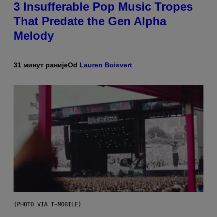
3 Insufferable Pop Music Tropes
That Predate the Gen Alpha
Melody
31 минут раније
Od
Lauren Boisvert
(PHOTO VIA T-MOBILE)