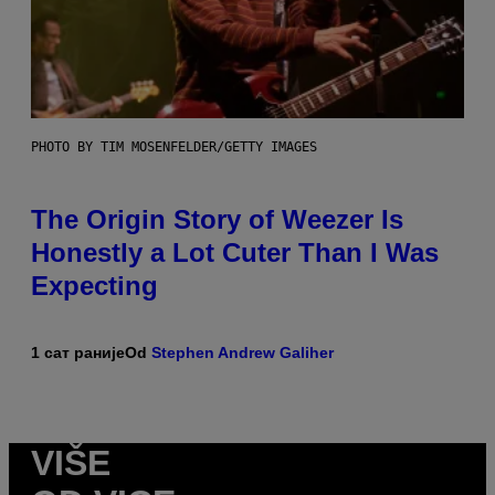
PHOTO BY TIM MOSENFELDER/GETTY IMAGES
The Origin Story of Weezer Is
Honestly a Lot Cuter Than I Was
Expecting
1 сат раније
Od
Stephen Andrew Galiher
VIŠE