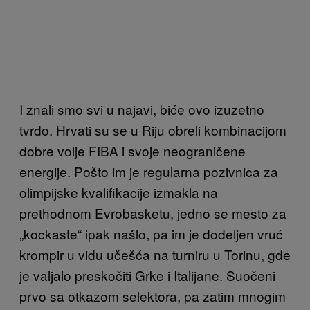
I znali smo svi u najavi, biće ovo izuzetno
tvrdo. Hrvati su se u Riju obreli kombinacijom
dobre volje FIBA i svoje neograničene
energije. Pošto im je regularna pozivnica za
olimpijske kvalifikacije izmakla na
prethodnom Evrobasketu, jedno se mesto za
„kockaste“ ipak našlo, pa im je dodeljen vruć
krompir u vidu učešća na turniru u Torinu, gde
je valjalo preskočiti Grke i Italijane. Suočeni
prvo sa otkazom selektora, pa zatim mnogim