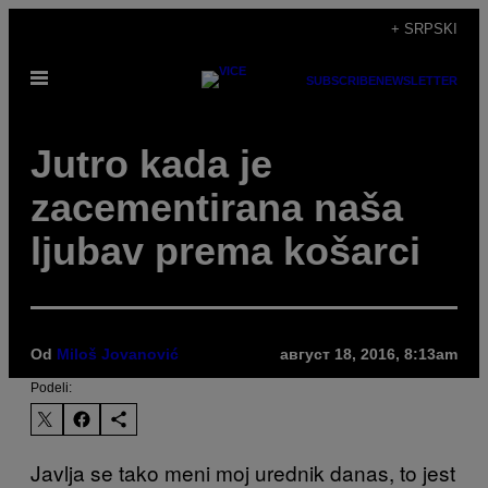
Скочи
+ SRPSKI
на
Otvori
садржај
SUBSCRIBE
NEWSLETTER
Meni
Jutro kada je
zacementirana naša
ljubav prema košarci
Od
Miloš Jovanović
август 18, 2016, 8:13am
Podeli:
Javlja se tako meni moj urednik danas, to jest