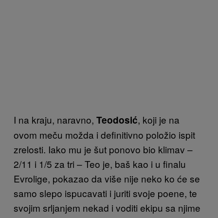
I na kraju, naravno,
, koji je na
Teodosić
ovom meču možda i definitivno položio ispit
zrelosti. Iako mu je šut ponovo bio klimav –
2/11 i 1/5 za tri – Teo je, baš kao i u finalu
Evrolige, pokazao da više nije neko ko će se
samo slepo ispucavati i juriti svoje poene, te
svojim srljanjem nekad i voditi ekipu sa njime