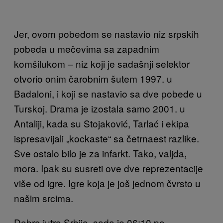
Jer, ovom pobedom se nastavio niz srpskih
pobeda u mečevima sa zapadnim
komšilukom – niz koji je sadašnji selektor
otvorio onim čarobnim šutem 1997. u
Badaloni, i koji se nastavio sa dve pobede u
Turskoj. Drama je izostala samo 2001. u
Antaliji, kada su Stojaković, Tarlać i ekipa
ispresavijali „kockaste“ sa četrnaest razlike.
Sve ostalo bilo je za infarkt. Tako, valjda,
mora. Ipak su susreti ove dve reprezentacije
više od igre. Igre koja je još jednom čvrsto u
našim srcima.
Dobro jutro Srbijo, sada je 06:10 po