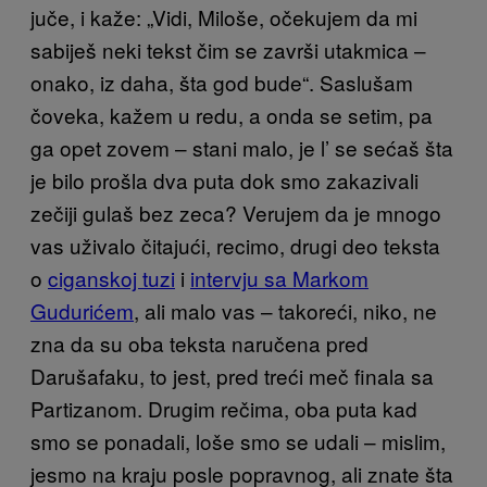
juče, i kaže: „Vidi, Miloše, očekujem da mi
sabiješ neki tekst čim se završi utakmica –
onako, iz daha, šta god bude“. Saslušam
čoveka, kažem u redu, a onda se setim, pa
ga opet zovem – stani malo, je l’ se sećaš šta
je bilo prošla dva puta dok smo zakazivali
zečiji gulaš bez zeca? Verujem da je mnogo
vas uživalo čitajući, recimo, drugi deo teksta
o
ciganskoj tuzi
i
intervju sa Markom
Gudurićem
, ali malo vas – takoreći, niko, ne
zna da su oba teksta naručena pred
Darušafaku, to jest, pred treći meč finala sa
Partizanom. Drugim rečima, oba puta kad
smo se ponadali, loše smo se udali – mislim,
jesmo na kraju posle popravnog, ali znate šta