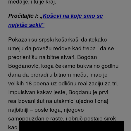
medalje, i tu je kraj.
Pročitajte i: „
Koševi na koje smo se
najviše sekli“
Pokazali su srpski košarkaši da itekako
umeju da povežu redove kad treba i da se
preorjentišu na bitne stvari. Bogdan
Bogdanović, koga čekamo bukvalno godinu
dana da proradi u bitnom meču, imao je
velikih 18 poena uz odličnu realizaciju za tri.
Impulsivan kakav jeste, Bogdanu je prvi
realizovani šut na utakmici ujedno i onaj
najbitniji – posle toga, njegovo
samopouzdanje raste, i obruč postaje širok
kao štalska vrata. Stefan Jović je imao par