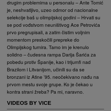
drugim problemima u personalu – Ante Tomić
je, neshvatljivo, uzeo odmor od nacionalne
selekcije baš u olimpijskoj godini – Hrvati su
se pod vođstvom neuništivog Ace Petrovića
prvo pregrupisali, a zatim čistim voljnim
momentom preskočili prepreke do
Olimpijskog turnira. Tamo im je krenulo
solidno – čudesna rampa Darija Šarića za
pobedu protiv Španije, kao i trijumfi nad
Brazilom i Litvanijom, učinili su da se
bronzani iz Atine ’95. neočekivano nađu na
prvom mestu svoje grupe. Ko je čekao u
kontra strani žreba? Pa mi, naravno.
VIDEOS BY VICE