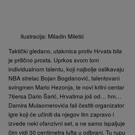
Ilustracija: Miladin Miletić
Taktički gledano, utakmica protiv Hrvata bila
je prilično prosta. Uprkos svom tom
individualnom talentu, koji najbolje oslikavaju
NBA strelac Bojan Bogdanović, talentovani
svingmen Mario Hezonja, te novi krilni centar
76ersa Dario Šarić, Hrvatima još od… hm…
Damira Mulaomerovića fali čestiti organizator
igre koji će učiniti da njegov tim zapravo i
izvede neki ofanzivni set, a ne samo ispaljuje
čim vidi 30 centimetra lufta u odbrani. Tu rupu