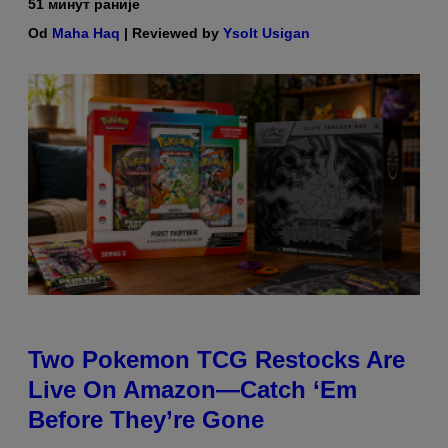
51 минут раније
Od
Maha Haq
| Reviewed by
Ysolt Usigan
Two Pokemon TCG Restocks Are
Live On Amazon—Catch ‘Em
Before They’re Gone