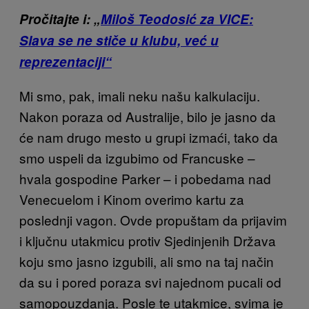
Pročitajte i: „
Miloš Teodosić za VICE:
Slava se ne stiče u klubu, već u
reprezentaciji“
Mi smo, pak, imali neku našu kalkulaciju.
Nakon poraza od Australije, bilo je jasno da
će nam drugo mesto u grupi izmaći, tako da
smo uspeli da izgubimo od Francuske –
hvala gospodine Parker – i pobedama nad
Venecuelom i Kinom overimo kartu za
poslednji vagon. Ovde propuštam da prijavim
i ključnu utakmicu protiv Sjedinjenih Država
koju smo jasno izgubili, ali smo na taj način
da su i pored poraza svi najednom pucali od
samopouzdanja. Posle te utakmice, svima je