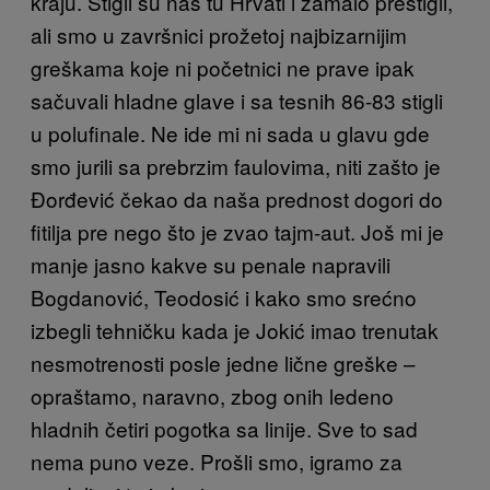
kraju. Stigli su nas tu Hrvati i zamalo prestigli,
ali smo u završnici prožetoj najbizarnijim
greškama koje ni početnici ne prave ipak
sačuvali hladne glave i sa tesnih 86-83 stigli
u polufinale. Ne ide mi ni sada u glavu gde
smo jurili sa prebrzim faulovima, niti zašto je
Đorđević čekao da naša prednost dogori do
fitilja pre nego što je zvao tajm-aut. Još mi je
manje jasno kakve su penale napravili
Bogdanović, Teodosić i kako smo srećno
izbegli tehničku kada je Jokić imao trenutak
nesmotrenosti posle jedne lične greške –
opraštamo, naravno, zbog onih ledeno
hladnih četiri pogotka sa linije. Sve to sad
nema puno veze. Prošli smo, igramo za