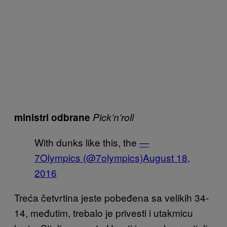
ministri odbrane
Pick’n’roll
With dunks like this, the
—
7Olympics (@7olympics)
August 18,
2016
Treća četvrtina jeste pobeđena sa velikih 34-
14, međutim, trebalo je privesti i utakmicu