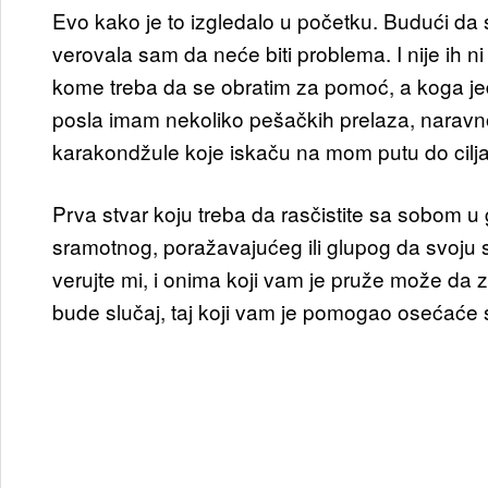
Evo kako je to izgledalo u početku. Budući da s
verovala sam da neće biti problema. I nije ih n
kome treba da se obratim za pomoć, a koga j
posla imam nekoliko pešačkih prelaza, naravno 
karakondžule koje iskaču na mom putu do cilja,
Prva stvar koju treba da rasčistite sa sobom u
sramotnog, poražavajućeg ili glupog da svoju sl
verujte mi, i onima koji vam je pruže može da 
bude slučaj, taj koji vam je pomogao osećaće 