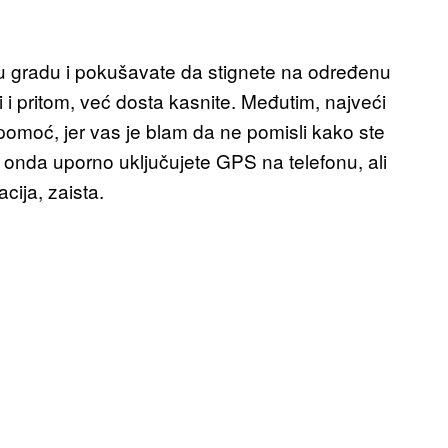
 u gradu i pokušavate da stignete na određenu
 i pritom, već dosta kasnite. Međutim, najveći
pomoć, jer vas je blam da ne pomisli kako ste
 onda uporno uključujete GPS na telefonu, ali
ija, zaista.