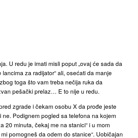
nja. U redu je imati misli poput „ovaj će sada da
ancima za radijator“ ali, osećati da manje
ti zbog toga što vam treba nečija ruka da
zvan pešački prelaz… E to nije u redu.
spred zgrade i čekam osobu X da prođe jeste
 ili ne. Podignem pogled sa telefona na kojem
a 20 minuta, čekaj me na stanici“ i u mom
da mi pomogneš da odem do stanice“. Uobičajan