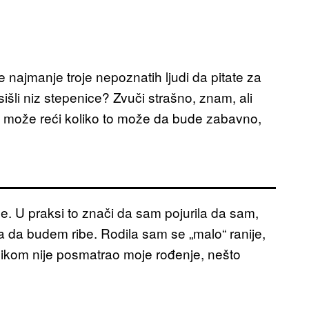
 najmanje troje nepoznatih ljudi da pitate za
i sišli niz stepenice? Zvuči strašno, znam, ali
e može reći koliko to može da bude zabavno,
. U praksi to znači da sam pojurila da sam,
 da budem ribe. Rodila sam se „malo“ ranije,
ilikom nije posmatrao moje rođenje, nešto