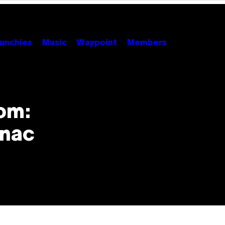
unchies
Music
Waypoint
Members
om:
onac