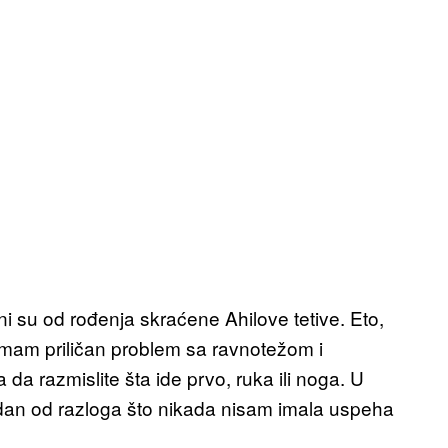
i su od rođenja skraćene Ahilove tetive. Eto,
 imam priličan problem sa ravnotežom i
a razmislite šta ide prvo, ruka ili noga. U
jedan od razloga što nikada nisam imala uspeha