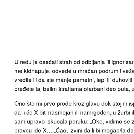
U redu je osećati strah od odbijanja ili ignorisa
me kidnapuje, odvede u mračan podrum i veže l
vredite ili da ste manje pametni, lepi ili duhovi
pređete taj belim štraftama ofarbani deo puta, 
Ono što mi prvo prođe kroz glavu dok stojim i
da li će X biti nasmejan ili namrgođen, u žurbi
sam upravo iskucala poruku: „Oke, vidimo se z
pravcu ide X… „Ćao, izvini da li bi mogao/la 