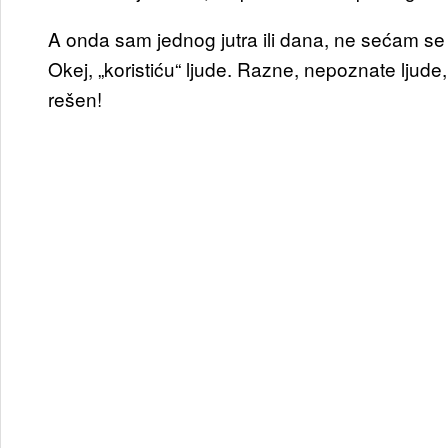
A onda sam jednog jutra ili dana, ne sećam se 
Okej, „koristiću“ ljude. Razne, nepoznate ljude
rešen!