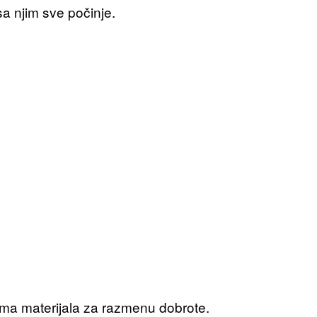
sa njim sve počinje.
ima materijala za razmenu dobrote.