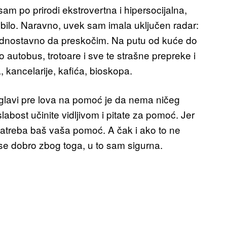
am po prirodi ekstrovertna i hipersocijalna,
i bilo. Naravno, uvek sam imala uključen radar:
ednostavno da preskočim. Na putu od kuće do
autobus, trotoare i sve te strašne prepreke i
 kancelarije, kafića, bioskopa.
 glavi pre lova na pomoć je da nema ničeg
abost učinite vidljivom i pitate za pomoć. Jer
zatreba baš vaša pomoć. A čak i ako to ne
se dobro zbog toga, u to sam sigurna.