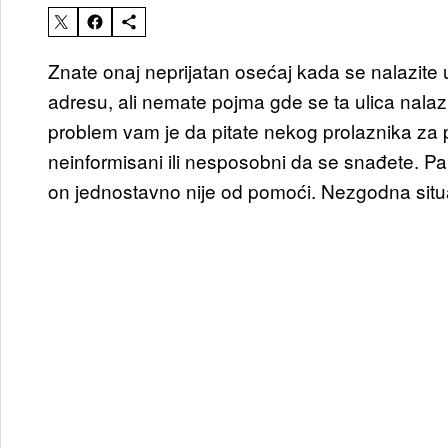
Znate onaj neprijatan osećaj kada se nalazite
adresu, ali nemate pojma gde se ta ulica nalazi
problem vam je da pitate nekog prolaznika za 
neinformisani ili nesposobni da se snađete. Pa
on jednostavno nije od pomoći. Nezgodna situac