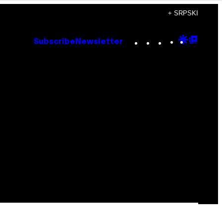
+ SRPSKI
Instagram
TikTok
YouTube
Google
Goog
Subscribe
Newsletter
Discove
Top
Posts