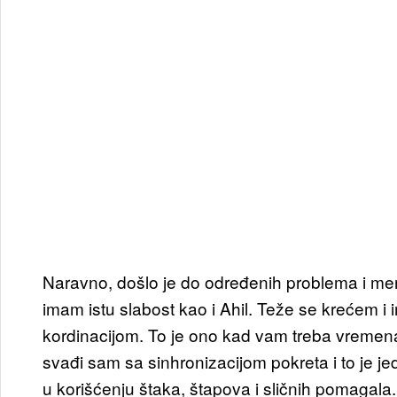
Naravno, došlo je do određenih problema i men
imam istu slabost kao i Ahil. Teže se krećem i
kordinacijom. To je ono kad vam treba vremena d
svađi sam sa sinhronizacijom pokreta i to je 
u korišćenju štaka, štapova i sličnih pomagala.