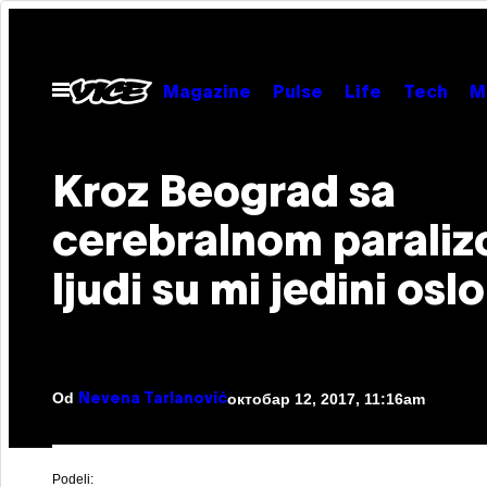
Скочи
на
садржај
Otvori
Magazine
Pulse
Life
Tech
M
Meni
Kroz Beograd sa
cerebralnom paraliz
ljudi su mi jedini osl
Od
октобар 12, 2017, 11:16am
Nevena Tarlanović
Podeli: