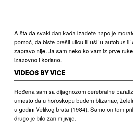
A šta da svaki dan kada izađete napolje morate
pomoć, da biste prešli ulicu ili ušli u autobus il
zapravo nije. Ja sam neko ko vam iz prve ruk
izazovno i korisno.
VIDEOS BY VICE
Rođena sam sa dijagnozom cerebralne paralize
umesto da u horoskopu budem blizanac, želela
u godini Velikog brata (1984). Samo on tom pr
drugo je bilo zanimljivije.