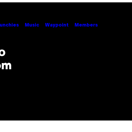
unchies
Music
Waypoint
Members
o
om