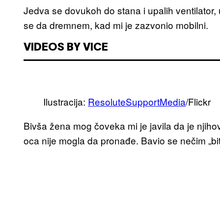
Jedva se dovukoh do stana i upalih ventilator,
se da dremnem, kad mi je zazvonio mobilni.
VIDEOS BY VICE
Ilustracija:
ResoluteSupportMedia
/Flickr
Bivša žena mog čoveka mi je javila da je njihov
oca nije mogla da pronađe. Bavio se nečim „bitn