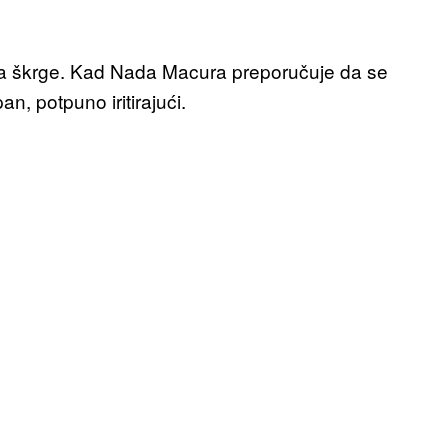
 na škrge. Kad Nada Macura preporučuje da se
an, potpuno iritirajući.