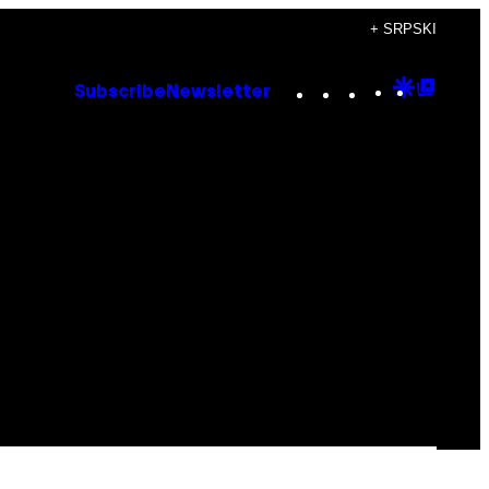
+ SRPSKI
Instagram
TikTok
YouTube
Google
Goog
Subscribe
Newsletter
Discove
Top
Posts