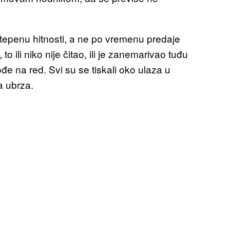
stepenu hitnosti, a ne po vremenu predaje
o ili niko nije čitao, ili je zanemarivao tuđu
đe na red. Svi su se tiskali oko ulaza u
a ubrza.