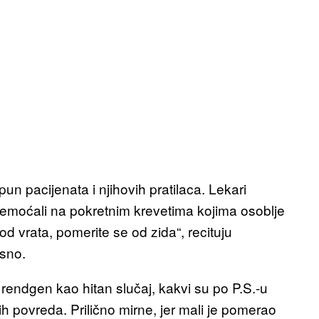
n pacijenata i njihovih pratilaca. Lekari
zanemoćali na pokretnim krevetima kojima osoblje
d vrata, pomerite se od zida“, recituju
sno.
 rendgen kao hitan slučaj, kakvi su po P.S.-u
 povreda. Prilično mirne, jer mali je pomerao