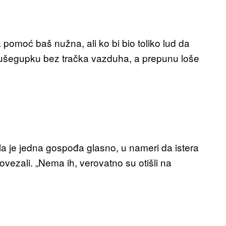
 pomoć baš nužna, ali ko bi bio toliko lud da
Dušegupku bez tračka vazduha, a prepunu loše
ala je jedna gospođa glasno, u nameri da istera
vezali. „Nema ih, verovatno su otišli na