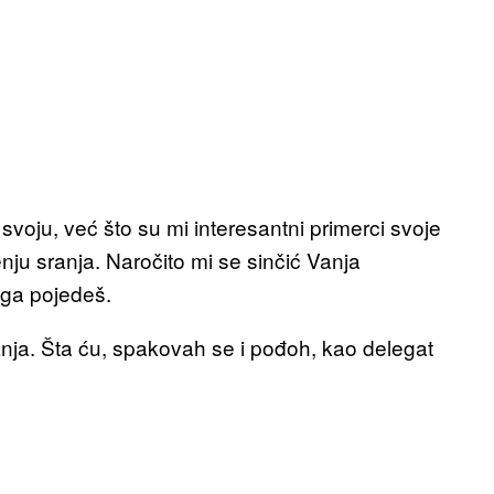
oju, već što su mi interesantni primerci svoje
jenju sranja. Naročito mi se sinčić Vanja
 ga pojedeš.
anja. Šta ću, spakovah se i pođoh, kao delegat