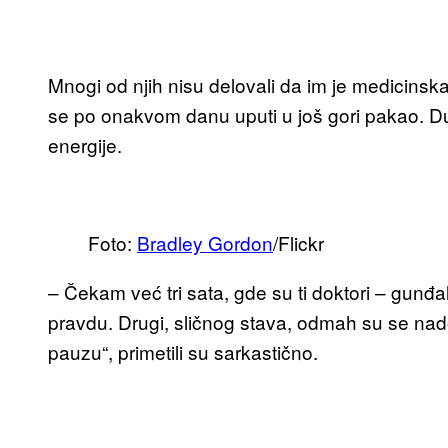
Mnogi od njih nisu delovali da im je medicinska
se po onakvom danu uputi u još gori pakao. 
energije.
Foto:
Bradley Gordon
/Flickr
– Čekam već tri sata, gde su ti doktori – gunđ
pravdu. Drugi, sličnog stava, odmah su se nado
pauzu“, primetili su sarkastično.