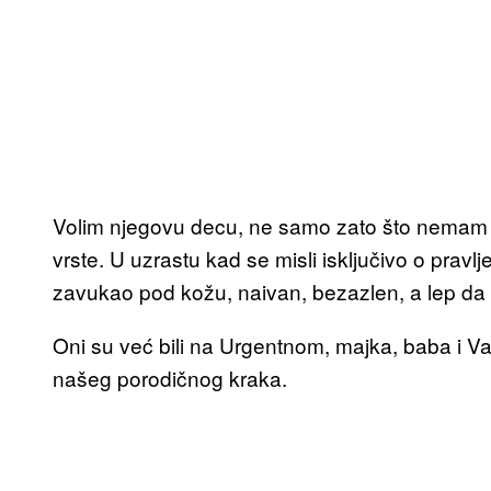
Volim njegovu decu, ne samo zato što nemam sv
vrste. U uzrastu kad se misli isključivo o pravl
zavukao pod kožu, naivan, bezazlen, a lep da
Oni su već bili na Urgentnom, majka, baba i V
našeg porodičnog kraka.