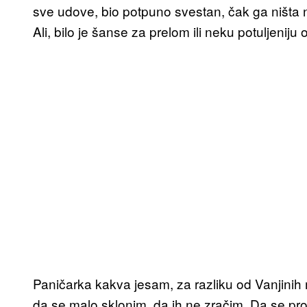
sve udove, bio potpuno svestan, čak ga ništa ni
Ali, bilo je šanse za prelom ili neku potuljeniju 
Paničarka kakva jesam, za razliku od Vanjinih 
da se malo sklonim, da ih ne zračim. Da se p