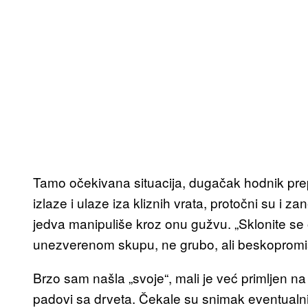
Tamo očekivana situacija, dugačak hodnik prepu
izlaze i ulaze iza kliznih vrata, protočni su i 
jedva manipuliše kroz onu gužvu. „Sklonite se o
unezverenom skupu, ne grubo, ali beskopromi
Brzo sam našla „svoje“, mali je već primljen na
padovi sa drveta. Čekale su snimak eventualnih