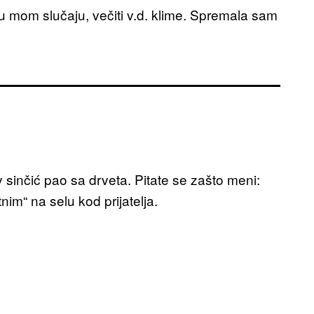
 u mom slučaju, večiti v.d. klime. Spremala sam
 sinčić pao sa drveta. Pitate se zašto meni:
im“ na selu kod prijatelja.