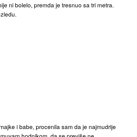
je ni bolelo, premda je tresnuo sa tri metra.
ozledu.
majke i babe, procenila sam da je najmudrije
romuvam hodnikom, da se previše ne