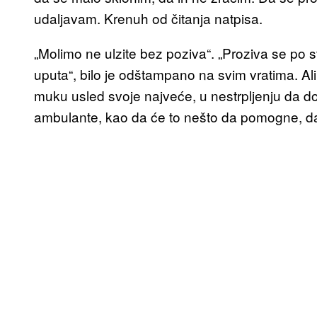
udaljavam. Krenuh od čitanja natpisa.
„Molimo ne ulzite bez poziva“. „Proziva se po 
uputa“, bilo je odštampano na svim vratima. Ali, t
muku usled svoje najveće, u nestrpljenju da do
ambulante, kao da će to nešto da pomogne, d