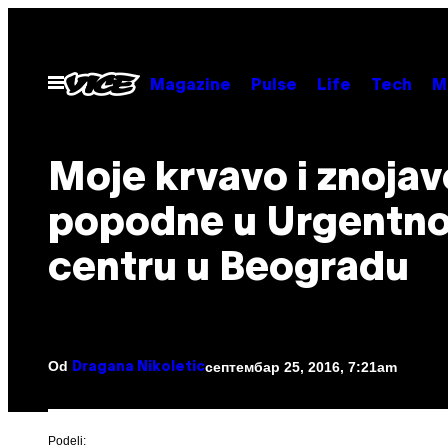
Скочи
на
садржај
Otvori
Magazine
Pulse
Life
Tech
M
Meni
​Moje krvavo i znojav
popodne u Urgentn
centru u Beogradu
Od
септембар 25, 2016, 7:21am
Dragana Nikoletic
Podeli: