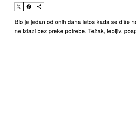
Bio je jedan od onih dana letos kada se diše
ne izlazi bez preke potrebe. Težak, lepljiv, posp