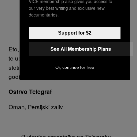
VICE membership also gives you access to
our very best writing and exclusive new
documentaries.
Support for $2
Eto, hodaš netaknutom prirodom i odjednom
See All Membership Plans
te ubije olujni grad. To se izgleda desilo
stotinama nesrećnih Indijaca pre oko hiljadu
Or, continue for free
godina. Lepo sanjaj.
Ostrvo Telegraf
Oman, Persijski zaliv
Ruševine predajnika na Telegrafu;