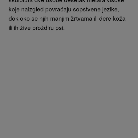
koje naizgled povraćaju sopstvene jezike,
dok oko se njih manjim žrtvama ili dere koža
ili ih žive proždiru psi.