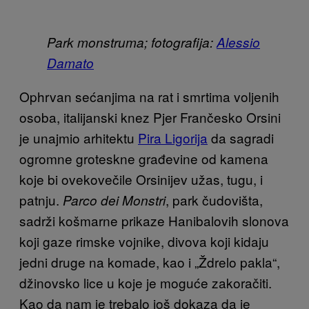
Park monstruma; fotografija:
Alessio
Damato
Ophrvan sećanjima na rat i smrtima voljenih
osoba, italijanski knez Pjer Frančesko Orsini
je unajmio arhitektu
Pira Ligorija
da sagradi
ogromne groteskne građevine od kamena
koje bi ovekovečile Orsinijev užas, tugu, i
patnju.
, park čudovišta,
Parco dei Monstri
sadrži košmarne prikaze Hanibalovih slonova
koji gaze rimske vojnike, divova koji kidaju
jedni druge na komade, kao i „Ždrelo pakla“,
džinovsko lice u koje je moguće zakoračiti.
Kao da nam je trebalo još dokaza da je