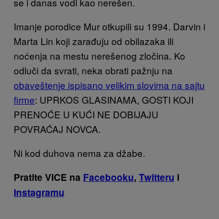
se i danas vodi kao nerešen.
Imanje porodice Mur otkupili su 1994. Darvin i
Marta Lin koji zarađuju od obilazaka ili
noćenja na mestu nerešenog zločina. Ko
odluči da svrati, neka obrati pažnju na
obaveštenje ispisano velikim slovima na sajtu
firme
: UPRKOS GLASINAMA, GOSTI KOJI
PRENOĆE U KUĆI NE DOBIJAJU
POVRAĆAJ NOVCA.
Ni kod duhova nema za džabe.
Pratite VICE na
Facebooku
,
Twitteru
i
Instagramu