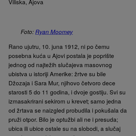
Viliska, Ajova
Foto:
Ryan Moomey
Rano ujutru, 10. juna 1912, ni po čemu
posebna kuća u Ajovi postala je poprište
jednog od najtežih slučajeva masovnog
ubistva u istoriji Amerike: žrtve su bile
Džozaja i Sara Mur, njihovo četvoro dece
starosti 5 do 11 godina, i dvoje gostiju. Svi su
izmasakrirani sekirom u krevet; samo jedna
od žrtava se naizgled probudila i pokušala da
pruži otpor. Bilo je optužbi ali ne i presuda;
ubica ili ubice ostale su na slobodi, a slučaj