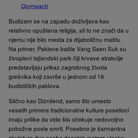
Qormyach
Budizam se na zapadu doživljava kao
relativno opuštena religija, ali to ne znači da u
njemu nije bilo mesta za dijaboličnu maštu.
Na primer, Paklene bašte Vang Saen Suk su
živopisni tajlandski park čiji krvave atrakcije
predstavljaju prikaz zagrobnog života
grešnika koji završe u jednom od 16
budističkih paklova.
Slično kao Diznilend, samo što umesto
veselih primera tradicionalne kulture posetioci
imaju prilike da vide šta očekuje nedovoljno
pobožne posle smrti. Posebno je šarmantna
skulptura dve osobe desetak metara visoke