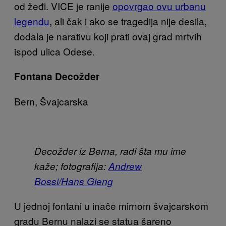
od žeđi. VICE je ranije
opovrgao ovu urbanu
legendu
, ali čak i ako se tragedija nije desila,
dodala je narativu koji prati ovaj grad mrtvih
ispod ulica Odese.
Fontana Decožder
Bern, Švajcarska
Decožder iz Berna, radi šta mu ime
kaže; fotografija:
Andrew
Bossi/Hans Gieng
U jednoj fontani u inače mirnom švajcarskom
gradu Bernu nalazi se statua šareno