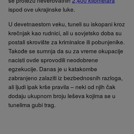
se protežu neverovatnih
2,400 kilometara
ispod ove ukrajinske luke.
U devetnaestom veku, tuneli su iskopani kroz
krečnjak kao rudnici, ali u sovjetsko doba su
postali skrovište za kriminalce ili pobunjenike.
Takođe se sumnja da su za vreme okupacije
nacisti ovde sprovodili neodobrene
egzekucije. Danas je u katakombe
zabranjeno zalaziti iz bezbednosnih razloga,
ali ljudi ipak krše pravila – neki od njih čak
dodaju ukupnom broju leševa kojima se u
tunelima gubi trag.