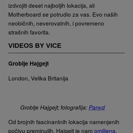
izdvojiti deset najboljih lokacija, ali
Motherboard se potrudio za vas. Evo naših
neobičnih, neverovatnih, i povremeno
strašnih favorita.
VIDEOS BY VICE
Groblje Hajgejt
London, Velika Britanija
Groblje Hajgejt; fotografija:
Panyd
Od brojnih fascinantnih lokacija namenjenih
počivu preminulih, Hajgejt je nam
omiljena
.