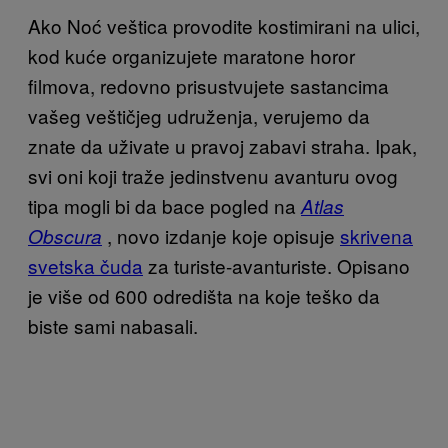
Ako Noć veštica provodite kostimirani na ulici,
kod kuće organizujete maratone horor
filmova, redovno prisustvujete sastancima
vašeg veštičjeg udruženja, verujemo da
znate da uživate u pravoj zabavi straha. Ipak,
svi oni koji traže jedinstvenu avanturu ovog
tipa mogli bi da bace pogled na
Atlas
, novo izdanje koje opisuje
skrivena
Obscura
svetska čuda
za turiste-avanturiste. Opisano
je više od 600 odredišta na koje teško da
biste sami nabasali.