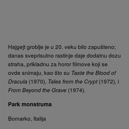
Hajgejt groblje je u 20. veku bilo zapušteno;
danas sveprisutno rastinje daje dodatnu dozu
straha, prikladnu za horor filmove koji se
ovde snimaju, kao što su
Taste the Blood of
(1970),
(1972), i
Dracula
Tales from the Crypt
(1974).
From Beyond the Grave
Park monstruma
Bomarko, Italija