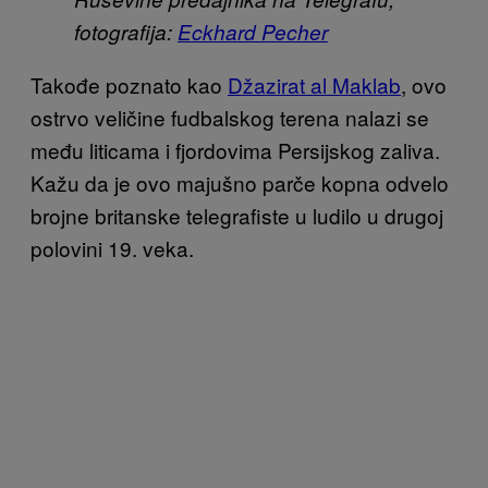
fotografija:
Eckhard Pecher
Takođe poznato kao
Džazirat al Maklab
, ovo
ostrvo veličine fudbalskog terena nalazi se
među liticama i fjordovima Persijskog zaliva.
Kažu da je ovo majušno parče kopna odvelo
brojne britanske telegrafiste u ludilo u drugoj
polovini 19. veka.