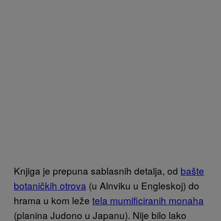
Knjiga je prepuna sablasnih detalja, od
bašte
botaničkih otrova
(u Alnviku u Engleskoj) do
hrama u kom leže
tela mumificiranih monaha
(planina Judono u Japanu). Nije bilo lako