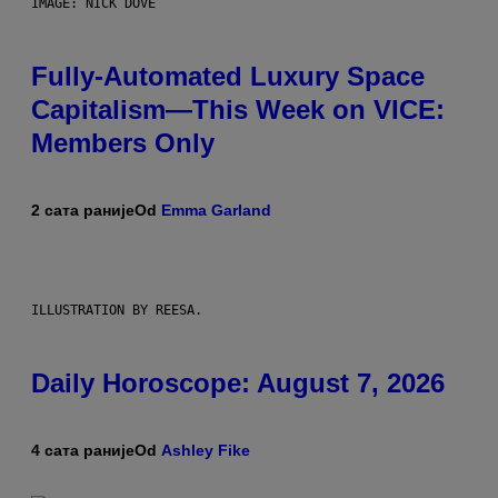
IMAGE: NICK DOVE
Fully-Automated Luxury Space
Capitalism—This Week on VICE:
Members Only
2 сата раније
Od
Emma Garland
ILLUSTRATION BY REESA.
Daily Horoscope: August 7, 2026
4 сата раније
Od
Ashley Fike