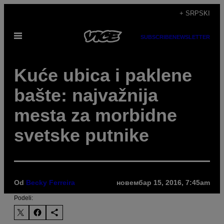
Скочи
+ SRPSKI
на
Otvori
садржај
SUBSCRIBE
NEWSLETTER
Meni
​Kuće ubica i paklene
bašte: najvažnija
mesta za morbidne
svetske putnike
Od
Becky Ferreira
новембар 15, 2016, 7:45am
Podeli: