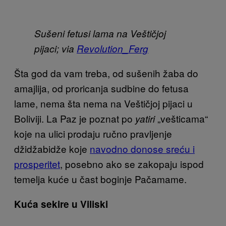
Sušeni fetusi lama na Veštičjoj
pijaci; via
Revolution_Ferg
Šta god da vam treba, od sušenih žaba do
amajlija, od proricanja sudbine do fetusa
lame, nema šta nema na Veštičjoj pijaci u
Boliviji. La Paz je poznat po
„vešticama“
yatiri
koje na ulici prodaju ručno pravljenje
džidžabidže koje
navodno donose sreću i
prosperitet
, posebno ako se zakopaju ispod
temelja kuće u čast boginje Pačamame.
Kuća sekire u Viliski