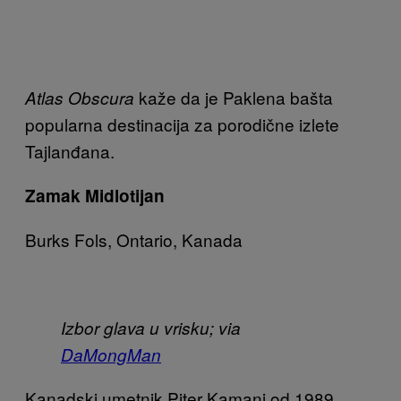
kaže da je Paklena bašta
Atlas Obscura
popularna destinacija za porodične izlete
Tajlanđana.
Zamak Midlotijan
Burks Fols, Ontario, Kanada
Izbor glava u vrisku; via
DaMongMan
Kanadski umetnik Piter Kamani od 1989.