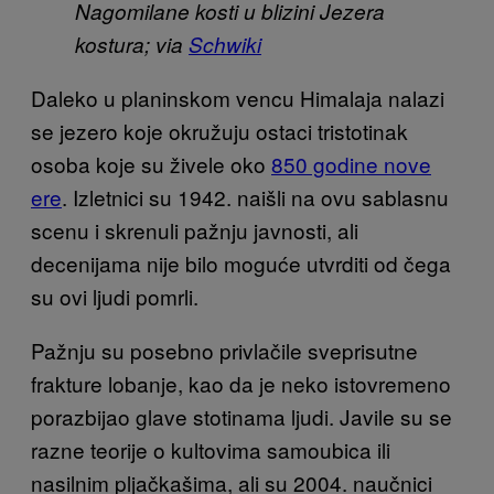
Nagomilane kosti u blizini Jezera
kostura; via
Schwiki
Daleko u planinskom vencu Himalaja nalazi
se jezero koje okružuju ostaci tristotinak
osoba koje su živele oko
850 godine nove
ere
. Izletnici su 1942. naišli na ovu sablasnu
scenu i skrenuli pažnju javnosti, ali
decenijama nije bilo moguće utvrditi od čega
su ovi ljudi pomrli.
Pažnju su posebno privlačile sveprisutne
frakture lobanje, kao da je neko istovremeno
porazbijao glave stotinama ljudi. Javile su se
razne teorije o kultovima samoubica ili
nasilnim pljačkašima, ali su 2004. naučnici