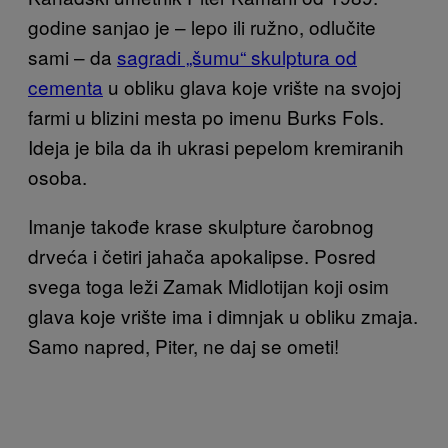
godine sanjao je – lepo ili ružno, odlučite
sami – da
sagradi „šumu“ skulptura od
cementa
u obliku glava koje vrište na svojoj
farmi u blizini mesta po imenu Burks Fols.
Ideja je bila da ih ukrasi pepelom kremiranih
osoba.
Imanje takođe krase skulpture čarobnog
drveća i četiri jahača apokalipse. Posred
svega toga leži Zamak Midlotijan koji osim
glava koje vrište ima i dimnjak u obliku zmaja.
Samo napred, Piter, ne daj se ometi!