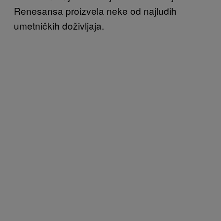
Renesansa proizvela neke od najluđih
umetničkih doživljaja.