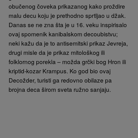
obučenog čoveka prikazanog kako proždire
malu decu koju je prethodno sprtljao u džak.
Danas se ne zna šta je u 16. veku inspirisalo
ovaj spomenik kanibalskom decoubistvu;
neki kažu da je to antisemitski prikaz Jevreja,
drugi misle da je prikaz mitološkog ili
folklornog porekla – možda grčki bog Hron ili
kriptid-kozar Krampus. Ko god bio ovaj
Decožder, turisti ga redovno obilaze pa
brojna deca širom sveta ružno sanjaju.