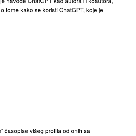
je navode ChatGPT kao autora ili koautora,
e o tome kako se koristi ChatGPT, koje je
 časopise višeg profila od onih sa