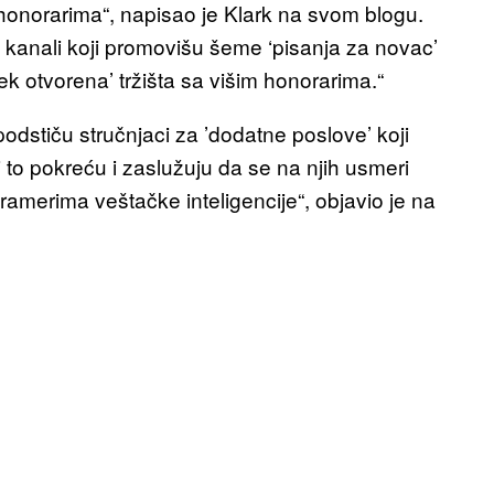
honorarima“, napisao je Klark na svom blogu.
 i kanali koji promovišu šeme ‘pisanja za novac’
k otvorena’ tržišta sa višim honorarima.“
odstiču stručnjaci za ’dodatne poslove’ koji
o pokreću i zaslužuju da se na njih usmeri
amerima veštačke inteligencije“, objavio je na