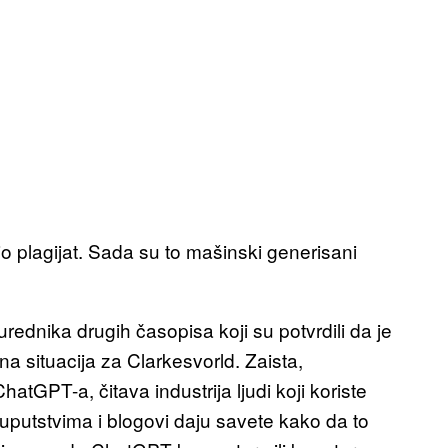
o plagijat. Sada su to mašinski generisani
rednika drugih časopisa koji su potvrdili da je
a situacija za Clarkesvorld. Zaista,
atGPT-a, čitava industrija ljudi koji koriste
uputstvima i blogovi daju savete kako da to