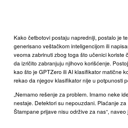
Kako četbotovi postaju napredniji, postalo je tež
generisano veštačkom inteligencijom ili napisan
veoma zabrinuti zbog toga što učenici koriste 
da izričito zabranjuju njihovo korišćenje. Posto
kao što je GPTZero ili AI klasifikator matične
rekao da njegov klasifikator nije u potpunosti 
„Nemamo rešenje za problem. Imamo neke idej
nestaje. Detektori su nepouzdani. Plaćanje za 
Štampane prijave nisu održive za nas“, naveo j