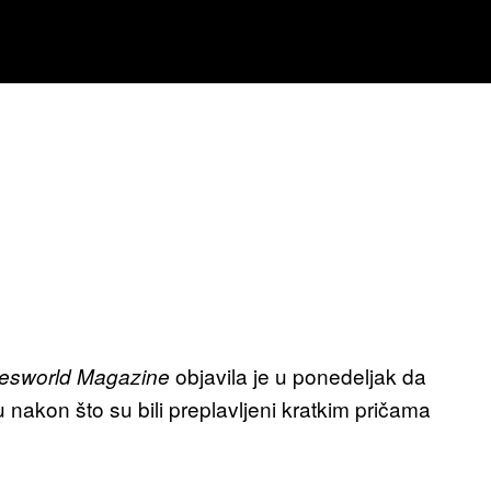
objavila je u ponedeljak da
kesworld
Magazine
 nakon što su bili preplavljeni kratkim pričama