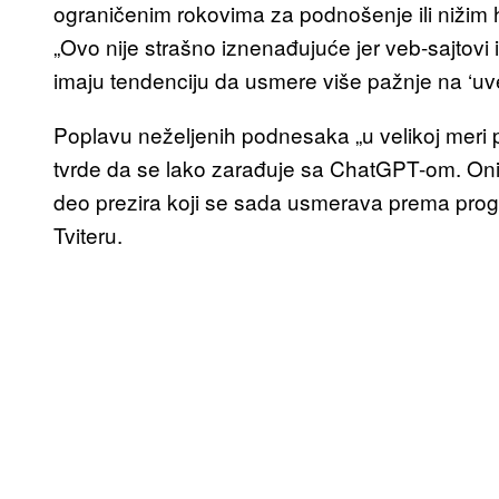
ograničenim rokovima za podnošenje ili nižim 
„Ovo nije strašno iznenađujuće jer veb-sajtovi
imaju tendenciju da usmere više pažnje na ‘uve
Poplavu neželjenih podnesaka „u velikoj meri p
tvrde da se lako zarađuje sa ChatGPT-om. Oni t
deo prezira koji se sada usmerava prema progr
Tviteru.