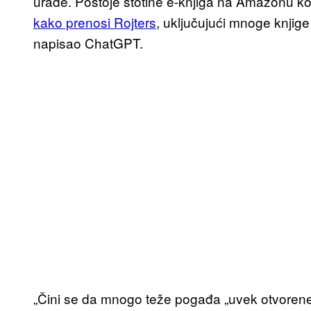
urade. Postoje stotine e-knjiga na Amazonu ko
kako prenosi Rojters
, uključujući mnoge knjig
napisao ChatGPT.
„Čini se da mnogo teže pogađa „uvek otvorene“