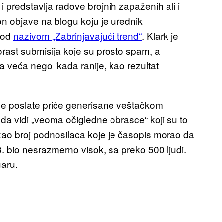
i predstavlja radove brojnih zapaženih ali i
on objave na blogu koju je urednik
 pod
nazivom „Zabrinjavajući trend“
. Klark je
rast submisija koje su prosto spam, a
a veća nego ikada ranije, kao rezultat
noge poslate priče generisane veštačkom
 da vidi „veoma očigledne obrasce“ koji su to
kazao broj podnosilaca koje je časopis morao da
. bio nesrazmerno visok, sa preko 500 ljudi.
uaru.