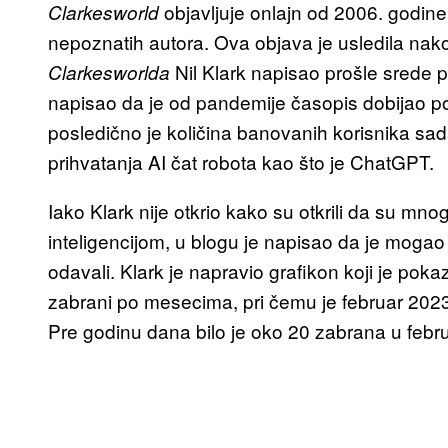
objavljuje onlajn od 2006. godine 
Clarkesworld
nepoznatih autora. Ova objava je usledila nak
Nil Klark napisao prošle srede
Clarkesworlda
napisao da je od pandemije časopis dobijao po
posledično je količina banovanih korisnika sad
prihvatanja AI čat robota kao što je ChatGPT.
Iako Klark nije otkrio kako su otkrili da su m
inteligencijom, u blogu je napisao da je mogao
odavali. Klark je napravio grafikon koji je po
zabrani po mesecima, pri čemu je februar 2023
Pre godinu dana bilo je oko 20 zabrana u febr