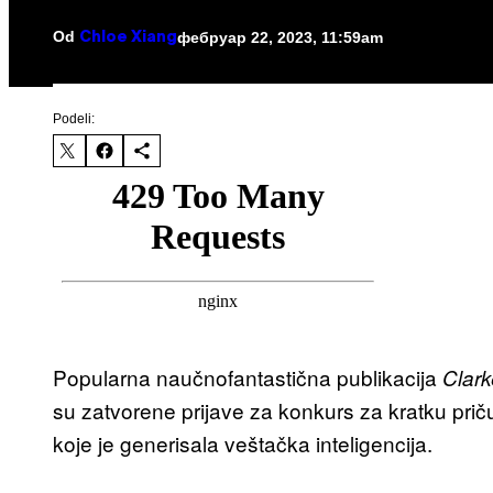
Od
фебруар 22, 2023, 11:59am
Chloe Xiang
Podeli:
Popularna naučnofantastična publikacija
Clar
su zatvorene prijave za konkurs za kratku priču
koje je generisala veštačka inteligencija.