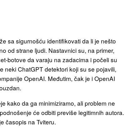
e sa sigurnošću identifikovati da li je nešto
o od strane ljudi. Nastavnici su, na primer,
čet-botove da varaju na zadacima i počeli su
je neki ChatGPT detektori koji su se pojavili,
 kompanije OpenAI. Međutim, čak je i OpenAI
pouzdan.
e kako da ga minimiziramo, ali problem ne
podnošenje će odbiti previše legitimnih autora.
e časopis na Tviteru.