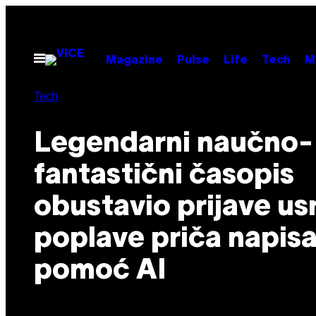
Скочи
на
садржај
Otvori
Magazine
Pulse
Life
Tech
M
Meni
Tech
Legendarni naučno-
fantastični časopis
obustavio prijave us
poplave priča napisa
pomoć AI