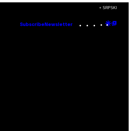
+ SRPSKI
Instagram
TikTok
YouTube
Google
Goog
Subscribe
Newsletter
Discove
Top
Posts