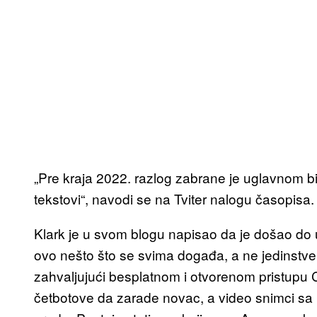
„Pre kraja 2022. razlog zabrane je uglavnom bi
tekstovi“, navodi se na Tviter nalogu časopisa.
Klark je u svom blogu napisao da je došao do u
ovo nešto što se svima događa, a ne jedinstven
zahvaljujući besplatnom i otvorenom pristupu Ch
četbotove da zarade novac, a video snimci sa 