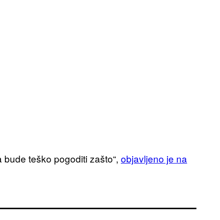
a bude teško pogoditi zašto“,
objavljeno je na