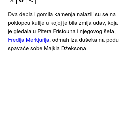
Dva debla i gomila kamenja nalazili su se na
poklopcu kutije u kojoj je bila zmija udav, koja
je gledala u Pitera Fristouna i njegovog šefa,
Fredija Merkjurija
, odmah iza dušeka na podu
spavaće sobe Majkla Džeksona.