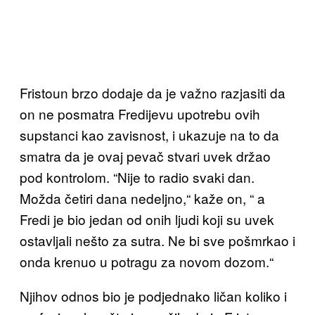
Fristoun brzo dodaje da je važno razjasiti da
on ne posmatra Fredijevu upotrebu ovih
supstanci kao zavisnost, i ukazuje na to da
smatra da je ovaj pevač stvari uvek držao
pod kontrolom. “Nije to radio svaki dan.
Možda četiri dana nedeljno,“ kaže on, “ a
Fredi je bio jedan od onih ljudi koji su uvek
ostavljali nešto za sutra. Ne bi sve pošmrkao i
onda krenuo u potragu za novom dozom.“
Njihov odnos bio je podjednako ličan koliko i