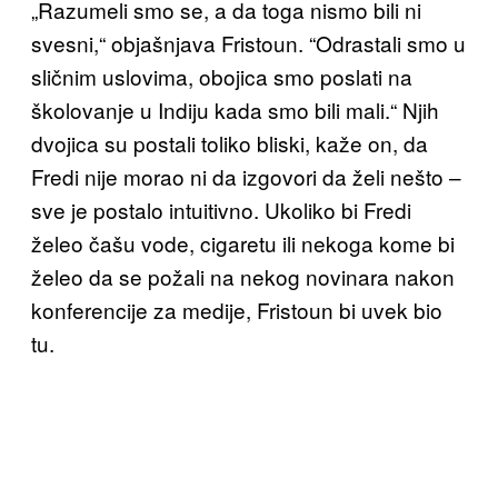
„Razumeli smo se, a da toga nismo bili ni
svesni,“ objašnjava Fristoun. “Odrastali smo u
sličnim uslovima, obojica smo poslati na
školovanje u Indiju kada smo bili mali.“ Njih
dvojica su postali toliko bliski, kaže on, da
Fredi nije morao ni da izgovori da želi nešto –
sve je postalo intuitivno. Ukoliko bi Fredi
želeo čašu vode, cigaretu ili nekoga kome bi
želeo da se požali na nekog novinara nakon
konferencije za medije, Fristoun bi uvek bio
tu.