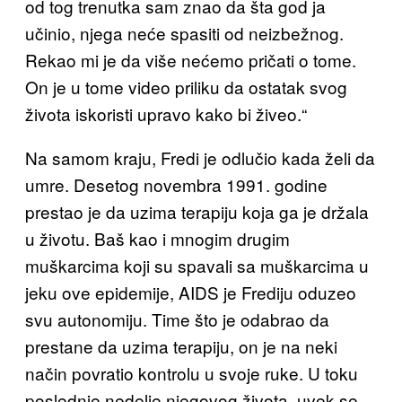
od tog trenutka sam znao da šta god ja
učinio, njega neće spasiti od neizbežnog.
Rekao mi je da više nećemo pričati o tome.
On je u tome video priliku da ostatak svog
života iskoristi upravo kako bi živeo.“
Na samom kraju, Fredi je odlučio kada želi da
umre. Desetog novembra 1991. godine
prestao je da uzima terapiju koja ga je držala
u životu. Baš kao i mnogim drugim
muškarcima koji su spavali sa muškarcima u
jeku ove epidemije, AIDS je Frediju oduzeo
svu autonomiju. Time što je odabrao da
prestane da uzima terapiju, on je na neki
način povratio kontrolu u svoje ruke. U toku
poslednje nedelje njegovog života, uvek se