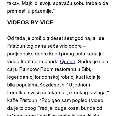
takav, Majkl bi svoju spavaću sobu trebalo da
premesti u prizemlje.“
VIDEOS BY VICE
Od tada je prošlo trideset šest godina, ali se
Fristoun tog dana seća vrlo dobro –
podjednako dobro kao i prvog puta kada je
video frontmena benda
Queen
. Sedeo je i pio
čaj u Rainbow Room restoranu u Bibi,
legendarnoj londonskoj robnoj kući koja je
bila popularna šezdesetih. “U jednom
trenutku, svi su se okrenuli, iz nekog razloga,“
kaže Fristoun. “Podigao sam pogled i video
da je to zbog Fredija: duga kosa, bunda od
lažnog krzna i nokti sa crnim lakom. Niste