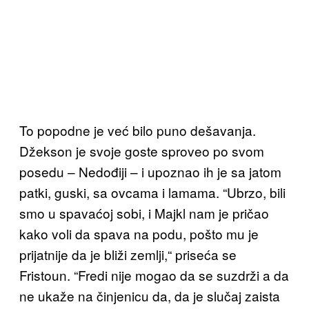
To popodne je već bilo puno dešavanja.
Džekson je svoje goste sproveo po svom
posedu – Nedođiji – i upoznao ih je sa jatom
patki, guski, sa ovcama i lamama. “Ubrzo, bili
smo u spavaćoj sobi, i Majkl nam je pričao
kako voli da spava na podu, pošto mu je
prijatnije da je bliži zemlji,“ priseća se
Fristoun. “Fredi nije mogao da se suzdrži a da
ne ukaže na činjenicu da, da je slučaj zaista