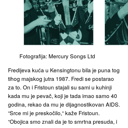
Fotografija: Mercury Songs Ltd
Fredijeva kuća u Kensingtonu bila je puna tog
tihog majskog jutra 1987. Fredi se postarao
za to. On i Fristoun stajali su sami u kuhinji
kada mu je pevač, koji je tada imao samo 40
godina, rekao da mu je dijagnostikovan AIDS.
“Srce mi je preskočilo,“ kaže Fristoun.
“Obojica smo znali da je to smrtna presuda, i