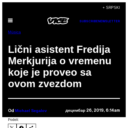
Скочи
+ SRPSKI
на
Otvori
садржај
SUBSCRIBE
NEWSLETTER
Meni
Música
Lični asistent Fredija
Merkjurija o vremenu
koje je proveo sa
ovom zvezdom
Michael Segalov
децембар 26, 2019, 6:14am
Od
Podeli: