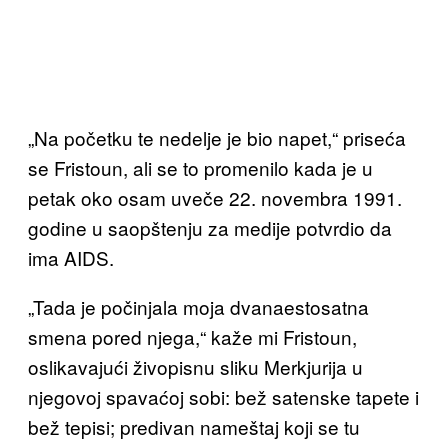
„Na početku te nedelje je bio napet,“ priseća
se Fristoun, ali se to promenilo kada je u
petak oko osam uveče 22. novembra 1991.
godine u saopštenju za medije potvrdio da
ima AIDS.
„Tada je počinjala moja dvanaestosatna
smena pored njega,“ kaže mi Fristoun,
oslikavajući živopisnu sliku Merkjurija u
njegovoj spavaćoj sobi: bež satenske tapete i
bež tepisi; predivan nameštaj koji se tu