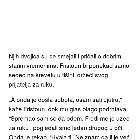
Njih dvojica su se smejali i pričali o dobrim
starim vremenima. Fristoun bi ponekad samo
sedeo na krevetu u tišini, držeći svog
prijatelja za ruku.
„A onda je došla subota, osam sati ujutru,“
kaže Fristoun, dok mu glas blago podrhtava.
“Spremao sam se da odem. Fredi me je uzeo
za ruku i pogledali smo jedan drugog u oči.
Onda je rekao, ‘Hvala ti.’ Ne znam da li je već