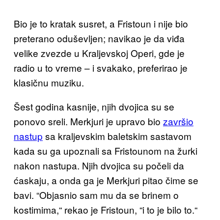
Bio je to kratak susret, a Fristoun i nije bio
preterano oduševljen; navikao je da viđa
velike zvezde u Kraljevskoj Operi, gde je
radio u to vreme – i svakako, preferirao je
klasičnu muziku.
Šest godina kasnije, njih dvojica su se
ponovo sreli. Merkjuri je upravo bio
završio
nastup
sa kraljevskim baletskim sastavom
kada su ga upoznali sa Fristounom na žurki
nakon nastupa. Njih dvojica su počeli da
ćaskaju, a onda ga je Merkjuri pitao čime se
bavi. “Objasnio sam mu da se brinem o
kostimima,“ rekao je Fristoun, “i to je bilo to.“