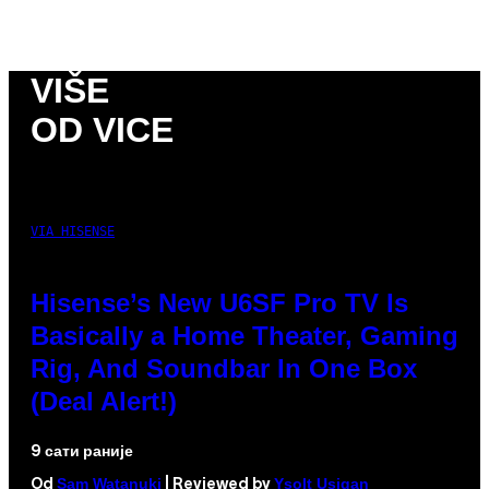
VIŠE
OD VICE
VIA HISENSE
Hisense’s New U6SF Pro TV Is
Basically a Home Theater, Gaming
Rig, And Soundbar In One Box
(Deal Alert!)
9 сати раније
Sam Watanuki
Ysolt Usigan
Od
| Reviewed by