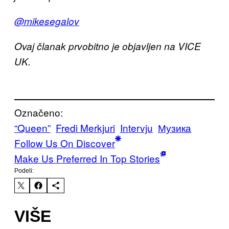
@mikesegalov
Ovaj članak prvobitno je objavljen na VICE
UK.
Označeno:
“Queen”
Fredi Merkjuri
Intervju
Музика
Follow Us On Discover
Make Us Preferred In Top Stories
Podeli:
VIŠE