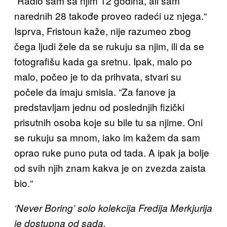
“Radio sam sa njim 12 godina, ali sam
narednih 28 takođe proveo radeći uz njega.“
Isprva, Fristoun kaže, nije razumeo zbog
čega ljudi žele da se rukuju sa njim, ili da se
fotografišu kada ga sretnu. Ipak, malo po
malo, počeo je to da prihvata, stvari su
počele da imaju smisla. “Za fanove ja
predstavljam jednu od poslednjih fizički
prisutnih osoba koje su bile tu sa njime. Oni
se rukuju sa mnom, iako im kažem da sam
oprao ruke puno puta od tada. A ipak ja bolje
od svih njih znam kakva je on zvezda zaista
bio.“
‘Never Boring’ solo kolekcija Fredija Merkjurija
je dostupna od sada.