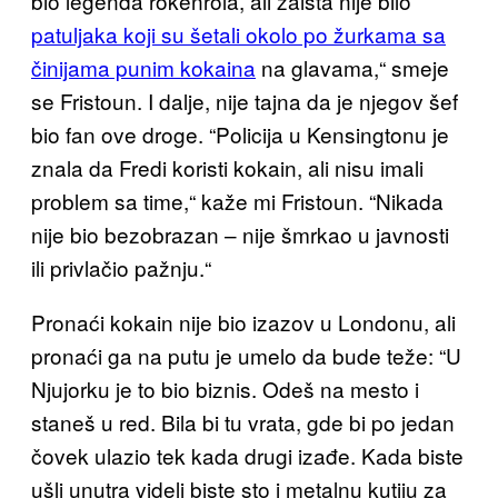
bio legenda rokenrola, ali zaista nije bilo
patuljaka koji su šetali okolo po žurkama sa
činijama punim kokaina
na glavama,“ smeje
se Fristoun. I dalje, nije tajna da je njegov šef
bio fan ove droge. “Policija u Kensingtonu je
znala da Fredi koristi kokain, ali nisu imali
problem sa time,“ kaže mi Fristoun. “Nikada
nije bio bezobrazan – nije šmrkao u javnosti
ili privlačio pažnju.“
Pronaći kokain nije bio izazov u Londonu, ali
pronaći ga na putu je umelo da bude teže: “U
Njujorku je to bio biznis. Odeš na mesto i
staneš u red. Bila bi tu vrata, gde bi po jedan
čovek ulazio tek kada drugi izađe. Kada biste
ušli unutra videli biste sto i metalnu kutiju za