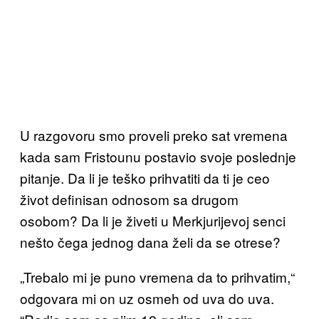
U razgovoru smo proveli preko sat vremena
kada sam Fristounu postavio svoje poslednje
pitanje. Da li je teško prihvatiti da ti je ceo
život definisan odnosom sa drugom
osobom? Da li je živeti u Merkjurijevoj senci
nešto čega jednog dana želi da se otrese?
„Trebalo mi je puno vremena da to prihvatim,“
odgovara mi on uz osmeh od uva do uva.