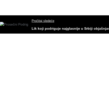
Pročitaj sledeće
Lik koji podriguje najglasnije u Srbiji objašnja