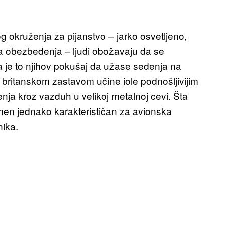
 okruženja za pijanstvo – jarko osvetljeno,
a obezbeđenja – ljudi obožavaju da se
 je to njihov pokušaj da užase sedenja na
britanskom zastavom učine iole podnošljivijim
nja kroz vazduh u velikoj metalnoj cevi. Šta
omen jednako karakterističan za avionska
nika.