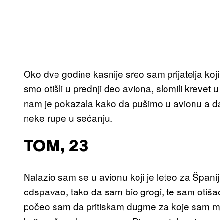
Oko dve godine kasnije sreo sam prijatelja koji
smo otišli u prednji deo aviona, slomili krevet 
nam je pokazala kako da pušimo u avionu a da 
neke rupe u sećanju.
TOM, 23
Nalazio sam se u avionu koji je leteo za Špani
odspavao, tako da sam bio grogi, te sam otiš
počeo sam da pritiskam dugme za koje sam mis