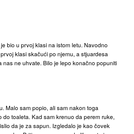
 je bio u prvoj klasi na istom letu. Navodno
u prvoj klasi skačući po njemu, a stjuardesa
nas ne uhvate. Bilo je lepo konačno popuniti
ju. Malo sam popio, ali sam nakon toga
ao do toaleta. Kad sam krenuo da perem ruke,
lio da je za sapun. Izgledalo je kao čovek