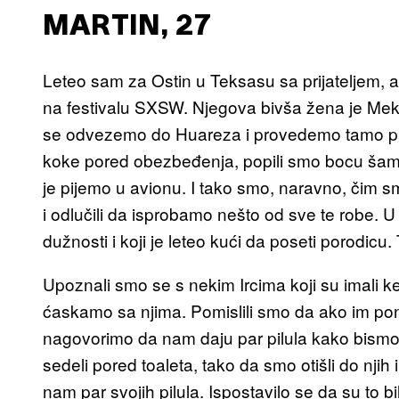
MARTIN, 27
Leteo sam za Ostin u Teksasu sa prijateljem,
na festivalu SXSW. Njegova bivša žena je Meks
se odvezemo do Huareza i provedemo tamo par
koke pored obezbeđenja, popili smo bocu šampa
je pijemo u avionu. I tako smo, naravno, čim s
i odlučili da isprobamo nešto od sve te robe. U 
dužnosti i koji je leteo kući da poseti porodicu. 
Upoznali smo se s nekim Ircima koji su imali k
ćaskamo sa njima. Pomislili smo da ako im po
nagovorimo da nam daju par pilula kako bismo p
sedeli pored toaleta, tako da smo otišli do njih
nam par svojih pilula. Ispostavilo se da su to bil