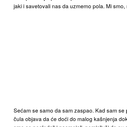
jaki i savetovali nas da uzmemo pola. Mi smo, na
Sećam se samo da sam zaspao. Kad sam se pro
čula objava da će doći do malog kašnjenja dok 