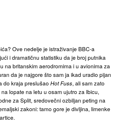
pića? Ove nedelje je istraživanje BBC-a
ći i dramatičnu statistiku da je broj putnika
u na britanskim aerodromima i u avionima za
ran da je najgore što sam ja ikad uradio pijan
a do kraja preslušao
, ali sam zato
Hot Fuss
a lopate na letu u osam ujutro za Ibicu,
ne za Split, sredovečni ozbiljan peting na
aljski zakoni: tamo gore je divljina, limenke
artice.