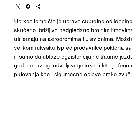
Uprkos tome što je upravo suprotno od idealnog
skučeno, brižljivo nadgledano brojnim timovim
ušljemaju na aerodromima i u avionima. Možda
velikom ruksaku ispred prodavnice poklona sa 
ili samo da ublaže egzistencijalne traume jezde
god bio razlog, odvaljivanje tokom leta je fen
putovanja kao i sigurnosne objave preko zvuč