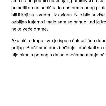
smo se pogledali i nasmejali, pomislivši da su
primetili da na sedištu do nas nema onog pilot
bili ti koji su izvedeni iz aviona. Nije bilo su
ozbiljno kajemo i malo sam se brinuo kad je treb
neke veće drame.
Ako ništa drugo, sve je ispalo čak prilično dob
prtljag. Prošli smo obezbeđenje i dočekali su nas
nije nimalo pomoglo da se osećamo manje oča