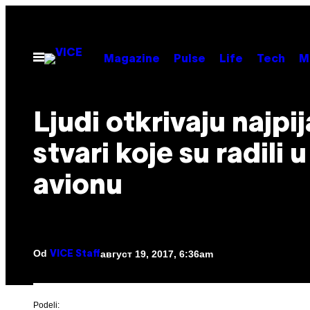
Скочи
на
садржај
Otvori
Magazine
Pulse
Life
Tech
M
Meni
Ljudi otkrivaju najpij
stvari koje su radili u
avionu
Od
август 19, 2017, 6:36am
VICE Staff
Podeli: