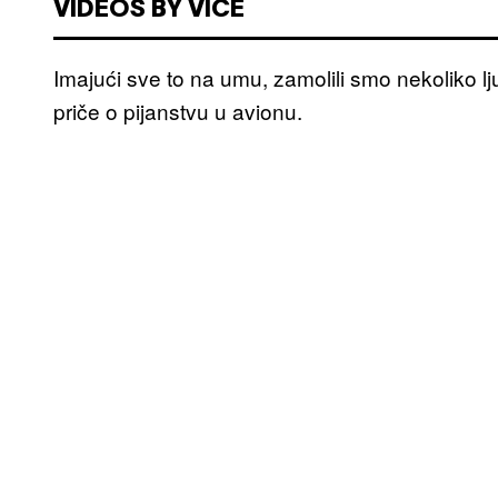
VIDEOS BY VICE
Imajući sve to na umu, zamolili smo nekoliko lju
priče o pijanstvu u avionu.