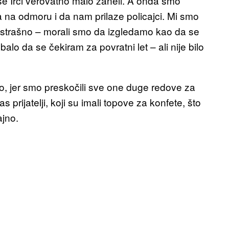
 se Irci verovatno malo zaneli. A onda smo
a na odmoru i da nam prilaze policajci. Mi smo
više strašno – morali smo da izgledamo kao da se
alo da se čekiram za povratni let – ali nije bilo
ro, jer smo preskočili sve one duge redove za
 prijatelji, koji su imali topove za konfete, što
jno.