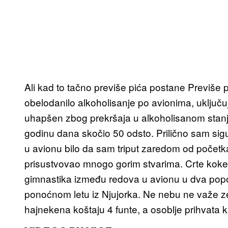
Ali kad to tačno previše pića postane Previše 
obelodanilo alkoholisanje po avionima, uključuju
uhapšen zbog prekršaja u alkoholisanom stanj
godinu dana skočio 50 odsto. Prilično sam sigu
u avionu bilo da sam triput zaredom od početk
prisustvovao mnogo gorim stvarima. Crte koke n
gimnastika između redova u avionu u dva popod
ponoćnom letu iz Njujorka. Ne nebu ne važe zem
hajnekena koštaju 4 funte, a osoblje prihvata k