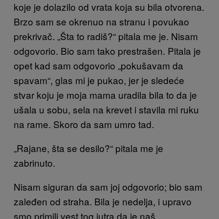
koje je dolazilo od vrata koja su bila otvorena.
Brzo sam se okrenuo na stranu i povukao
prekrivač. „Šta to radiš?“ pitala me je. Nisam
odgovorio. Bio sam tako prestrašen. Pitala je
opet kad sam odgovorio „pokušavam da
spavam“, glas mi je pukao, jer je sledeće
stvar koju je moja mama uradila bila to da je
ušala u sobu, sela na krevet i stavila mi ruku
na rame. Skoro da sam umro tad.
„Rajane, šta se desilo?“ pitala me je
zabrinuto.
Nisam siguran da sam joj odgovorio; bio sam
zaleđen od straha. Bila je nedelja, i upravo
smo primili vest tog jutra da je naš