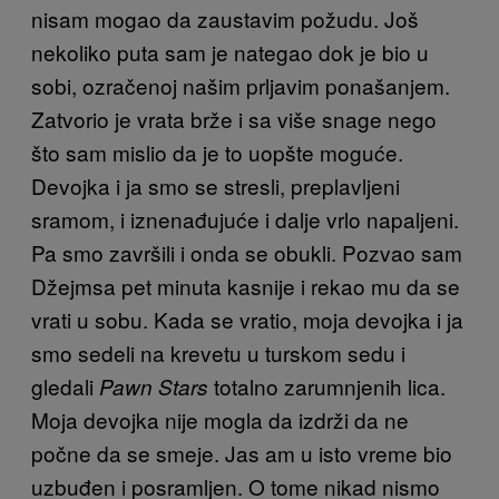
nisam mogao da zaustavim požudu. Još
nekoliko puta sam je nategao dok je bio u
sobi, ozračenoj našim prljavim ponašanjem.
Zatvorio je vrata brže i sa više snage nego
što sam mislio da je to uopšte moguće.
Devojka i ja smo se stresli, preplavljeni
sramom, i iznenađujuće i dalje vrlo napaljeni.
Pa smo završili i onda se obukli. Pozvao sam
Džejmsa pet minuta kasnije i rekao mu da se
vrati u sobu. Kada se vratio, moja devojka i ja
smo sedeli na krevetu u turskom sedu i
gledali
totalno zarumnjenih lica.
Pawn Stars
Moja devojka nije mogla da izdrži da ne
počne da se smeje. Jas am u isto vreme bio
uzbuđen i posramljen. O tome nikad nismo