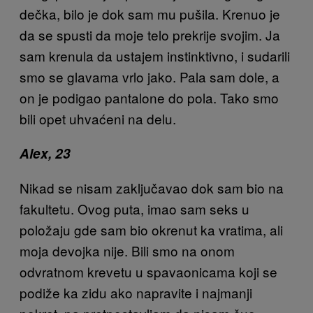
dečka, bilo je dok sam mu pušila. Krenuo je
da se spusti da moje telo prekrije svojim. Ja
sam krenula da ustajem instinktivno, i sudarili
smo se glavama vrlo jako. Pala sam dole, a
on je podigao pantalone do pola. Tako smo
bili opet uhvaćeni na delu.
Alex, 23
Nikad se nisam zaključavao dok sam bio na
fakultetu. Ovog puta, imao sam seks u
položaju gde sam bio okrenut ka vratima, ali
moja devojka nije. Bili smo na onom
odvratnom krevetu u spavaonicama koji se
podiže ka zidu ako napravite i najmanji