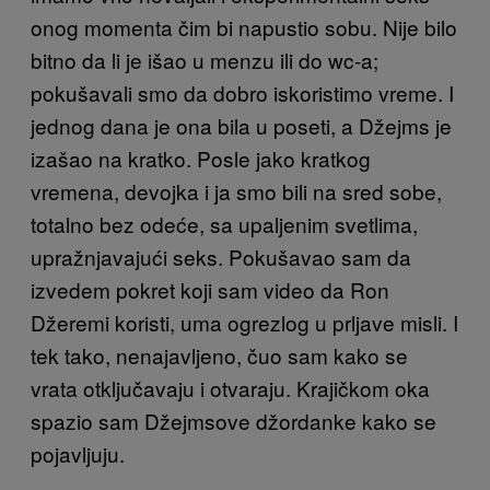
onog momenta čim bi napustio sobu. Nije bilo
bitno da li je išao u menzu ili do wc-a;
pokušavali smo da dobro iskoristimo vreme. I
jednog dana je ona bila u poseti, a Džejms je
izašao na kratko. Posle jako kratkog
vremena, devojka i ja smo bili na sred sobe,
totalno bez odeće, sa upaljenim svetlima,
upražnjavajući seks. Pokušavao sam da
izvedem pokret koji sam video da Ron
Džeremi koristi, uma ogrezlog u prljave misli. I
tek tako, nenajavljeno, čuo sam kako se
vrata otključavaju i otvaraju. Krajičkom oka
spazio sam Džejmsove džordanke kako se
pojavljuju.