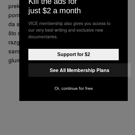
Kill the ads for
preko glave i stegao je da ne može da se
just $2 a month
pomera… zato što sam mislio da ako izgleda
da se rvemo da će to imati više smisla? Sve
VICE membership also gives you access to
our very best writing and exclusive new
što sam rekao je „OK“, i to je bio kraj
documentaries.
razgovora. Do dana današnjeg, ne znam da li
sam bio uhvaćen, ili je samo izgledalo kao da
Support for $2
glumim scenu iz Gladijatora.
See All Membership Plans
Or, continue for free