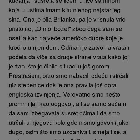
kucanja i susrela se licem u lice sa mnom
koja u ustima imam kitu njenog najstarijeg
sina. Ona je bila Britanka, pa je vrisnula vrlo
pristojno, „O moj bože!“ zbog čega sam se
osetila kao najveće američko đubre koje je
kročilo u njen dom. Odmah je zatvorila vrata i
počela da viče sa druge strane vrata kako joj
je žao, što je činilo situaciju još gorom.
Prestrašeni, brzo smo nabacili odeću i strčali
niz stepenice dok je ona pravila još gora
engleska izvinjenja. Verovatno smo nešto
promrmljali kao odgovor, ali se samo sećam
da sam izbegavala susret očima i da smo
utrčali u njegova kola gde nismo govorili jako
dugo, osim što smo uzdahivali, smejali se, a