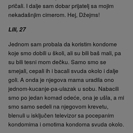
pričali. I dalje sam dobar prijatelj sa mojim
nekadašnjim cimerom. Hej, Džejms!
Lili, 27
Jednom sam probala da koristim kondome
koje smo dobili u školi, ali su bili baš mali, pa
su bili tesni mom dečku. Samo smo se
smejali, cepali ih i bacali svuda okolo i dalje
goli. A onda je njegova mama uradila ono
jednom-kucanje-pa-ulazak u sobu. Nabacili
smo po jedan komad odeće, ona je ušla, a mi
smo samo sedeli na njegovom krevetu,
blenuli u isključen televizor sa pocepanim
kondomima i omotima kondoma svuda okolo.