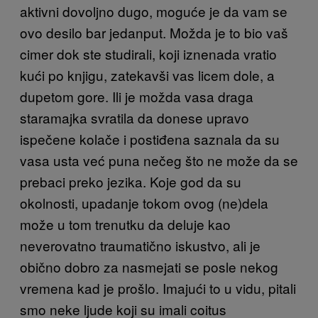
aktivni dovoljno dugo, moguće je da vam se
ovo desilo bar jedanput. Možda je to bio vaš
cimer dok ste studirali, koji iznenada vratio
kući po knjigu, zatekavši vas licem dole, a
dupetom gore. Ili je možda vasa draga
staramajka svratila da donese upravo
ispečene kolače i postiđena saznala da su
vasa usta već puna nečeg što ne može da se
prebaci preko jezika. Koje god da su
okolnosti, upadanje tokom ovog (ne)dela
može u tom trenutku da deluje kao
neverovatno traumatično iskustvo, ali je
obično dobro za nasmejati se posle nekog
vremena kad je prošlo. Imajući to u vidu, pitali
smo neke ljude koji su imali coitus