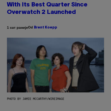
With Its Best Quarter Since
Overwatch 2 Launched
Od
1 сат раније
Brent Koepp
PHOTO BY JAMIE MCCARTHY/WIREIMAGE