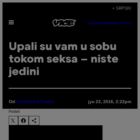
Скочи
+ SRPSKI
на
Otvori
садржај
SUBSCRIBE
NEWSLETTER
Meni
Upali su vam u sobu
tokom seksa – niste
jedini
Od
јун 23, 2016, 2:22pm
Catherine Pears
Podeli: