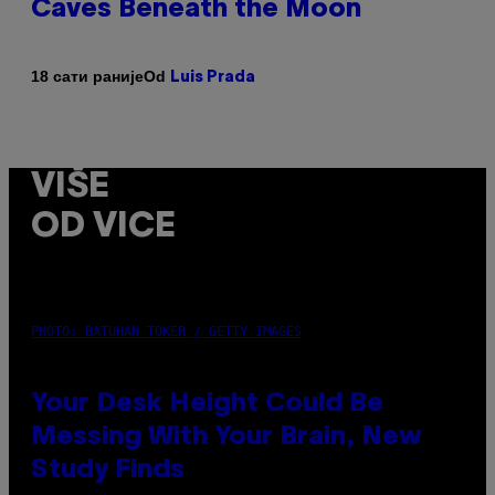
Caves Beneath the Moon
Od
18 сати раније
Luis Prada
VIŠE
OD VICE
PHOTO: BATUHAN TOKER / GETTY IMAGES
Your Desk Height Could Be
Messing With Your Brain, New
Study Finds