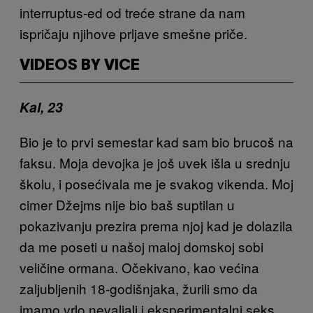
interruptus-ed od treće strane da nam
ispričaju njihove prljave smešne priče.
VIDEOS BY VICE
Kal, 23
Bio je to prvi semestar kad sam bio brucoš na
faksu. Moja devojka je još uvek išla u srednju
školu, i posećivala me je svakog vikenda. Moj
cimer Džejms nije bio baš suptilan u
pokazivanju prezira prema njoj kad je dolazila
da me poseti u našoj maloj domskoj sobi
veličine ormana. Očekivano, kao većina
zaljubljenih 18-godišnjaka, žurili smo da
imamo vrlo nevaljali i eksperimentalni seks