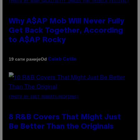
(PHOTO BY NOAM GALAI/GETTY IMAGES FOR TRIBECA FESTIVAL)
Why A$AP Mob Will Never Fully
Get Back Together, According
to A$AP Rocky
Od
19 сати раније
Caleb Catlin
(PHOTO BY EBET ROBERTS/REDFERNS)
8 R&B Covers That Might Just
Be Better Than the Originals