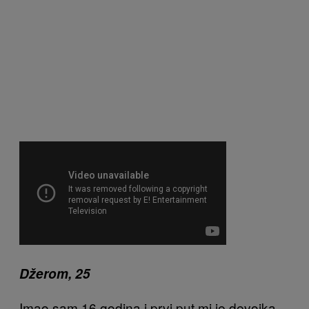
Džerom, 25
Imao sam 16 godina i prvi put mi je devojka