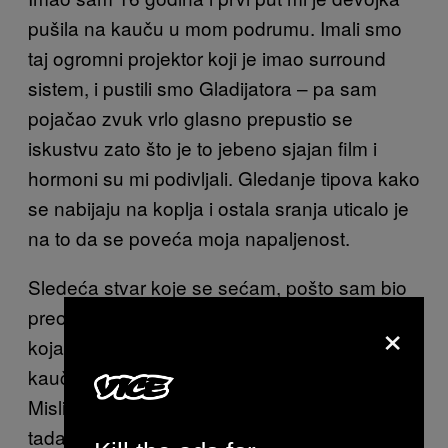
pušila na kauču u mom podrumu. Imali smo
taj ogromni projektor koji je imao surround
sistem, i pustili smo Gladijatora – pa sam
pojačao zvuk vrlo glasno prepustio se
iskustvu zato što je to jebeno sjajan film i
hormoni su mi podivljali. Gledanje tipova kako
se nabijaju na koplja i ostala sranja uticalo je
na to da se poveća moja napaljenost.
Sledeća stvar koje se sećam, pošto sam bio
preokupiran Raselom Krouom, je moja majka
×
koja viče da nadglasa film sa druge strane
kauča kako sutra imam fudbalski trening.
Mislim da sam najbrže u životu ikad reagovao
tada. Odmah sam pokrio devojku ćebetom