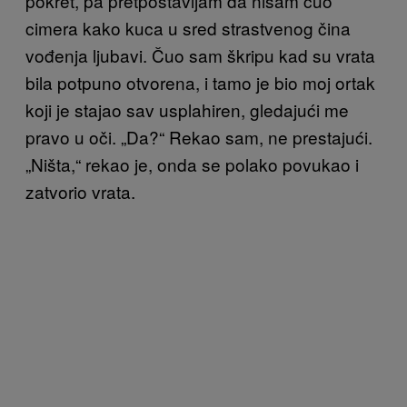
pokret, pa pretpostavljam da nisam čuo
cimera kako kuca u sred strastvenog čina
vođenja ljubavi. Čuo sam škripu kad su vrata
bila potpuno otvorena, i tamo je bio moj ortak
koji je stajao sav usplahiren, gledajući me
pravo u oči. „Da?“ Rekao sam, ne prestajući.
„Ništa,“ rekao je, onda se polako povukao i
zatvorio vrata.