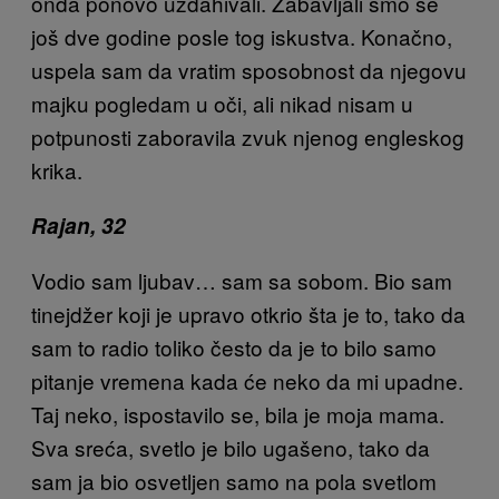
onda ponovo uzdahivali. Zabavljali smo se
još dve godine posle tog iskustva. Konačno,
uspela sam da vratim sposobnost da njegovu
majku pogledam u oči, ali nikad nisam u
potpunosti zaboravila zvuk njenog engleskog
krika.
Rajan, 32
Vodio sam ljubav… sam sa sobom. Bio sam
tinejdžer koji je upravo otkrio šta je to, tako da
sam to radio toliko često da je to bilo samo
pitanje vremena kada će neko da mi upadne.
Taj neko, ispostavilo se, bila je moja mama.
Sva sreća, svetlo je bilo ugašeno, tako da
sam ja bio osvetljen samo na pola svetlom