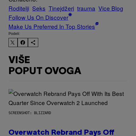
Roditelji
Seks
Tinejdžeri
trauma
Vice Blog
Follow Us On Discover
Make Us Preferred In Top Stories
Podeli:
VIŠE
POPUT OVOGA
SCREENSHOT: BLIZZARD
Overwatch Rebrand Pays Off