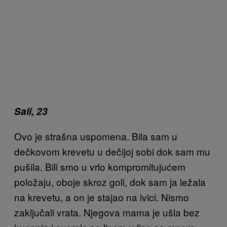
Sali, 23
Ovo je strašna uspomena. Bila sam u
dečkovom krevetu u dečijoj sobi dok sam mu
pušila. Bili smo u vrlo kompromitujućem
položaju, oboje skroz goli, dok sam ja ležala
na krevetu, a on je stajao na ivici. Nismo
zaključali vrata. Njegova mama je ušla bez