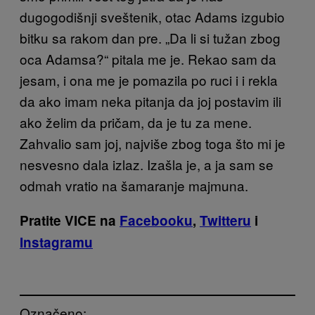
dugogodišnji sveštenik, otac Adams izgubio
bitku sa rakom dan pre. „Da li si tužan zbog
oca Adamsa?“ pitala me je. Rekao sam da
jesam, i ona me je pomazila po ruci i i rekla
da ako imam neka pitanja da joj postavim ili
ako želim da pričam, da je tu za mene.
Zahvalio sam joj, najviše zbog toga što mi je
nesvesno dala izlaz. Izašla je, a ja sam se
odmah vratio na šamaranje majmuna.
Pratite VICE na
Facebooku
,
Twitteru
i
Instagramu
Označeno: