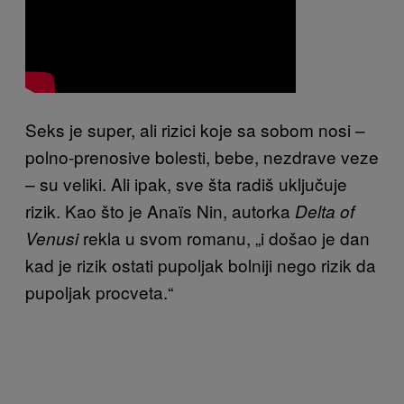
Seks je super, ali rizici koje sa sobom nosi –
polno-prenosive bolesti, bebe, nezdrave veze
– su veliki. Ali ipak, sve šta radiš uključuje
rizik. Kao što je
Anaïs Nin, autorka
Delta of
rekla u svom romanu, „i došao je dan
Venusi
kad je rizik ostati pupoljak bolniji nego rizik da
pupoljak procveta.“