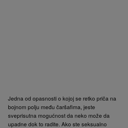
Jedna od opasnosti o kojoj se retko priča na
bojnom polju među čaršafima, jeste
sveprisutna mogućnost da neko može da
upadne dok to radite. Ako ste seksualno