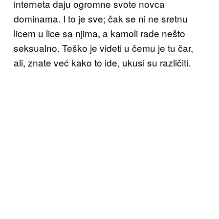
interneta daju ogromne svote novca
dominama. I to je sve;
čak se ni ne sretnu
licem u lice
sa njima, a kamoli
rade nešto
seksualno. Teško je videti u čemu je
tu
čar,
ali, znate već kako to ide, ukusi su različiti.