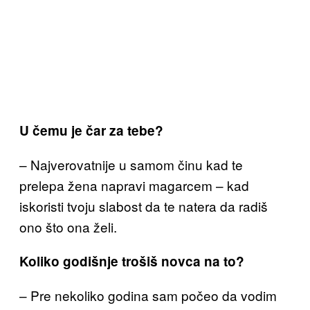
U čemu je čar
za tebe?
– Najverovatnije
u samom činu
kad te
prelepa žena napravi magarcem – kad
iskoristi tvoju slabost da te natera da radiš
ono što ona želi.
Koliko godišnje trošiš novca na to?
– Pre nekoliko godina
sam počeo da vodim