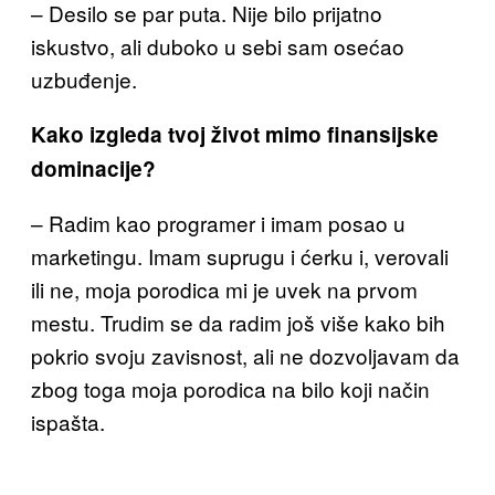
– Desilo se par puta. Nije bilo prijatno
iskustvo, ali duboko u sebi
sam osećao
uzbuđenje.
Kako izgleda tvoj život mimo finansijske
dominacije?
– Radim kao programer i ima
m posao u
marketingu. Imam suprugu i ćerku i, verovali
ili ne, moja porodica mi je uvek na prvom
mestu.
Trudim se da radim još više kako bih
pokrio svoju zavisnost, ali ne dozvoljavam da
zbog toga moja porodica
na bilo koji način
ispašta.