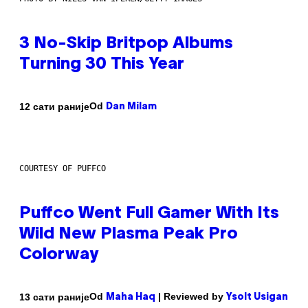
3 No-Skip Britpop Albums
Turning 30 This Year
Od
12 сати раније
Dan Milam
COURTESY OF PUFFCO
Puffco Went Full Gamer With Its
Wild New Plasma Peak Pro
Colorway
Od
| Reviewed by
13 сати раније
Maha Haq
Ysolt Usigan