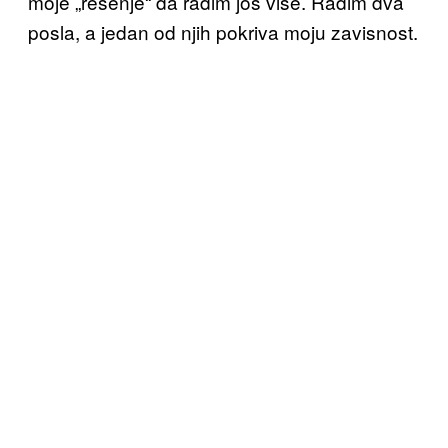
moje „rešenje“ da radim još više. Radim dva
posla, a jedan od njih pokriva moju zavisnost.