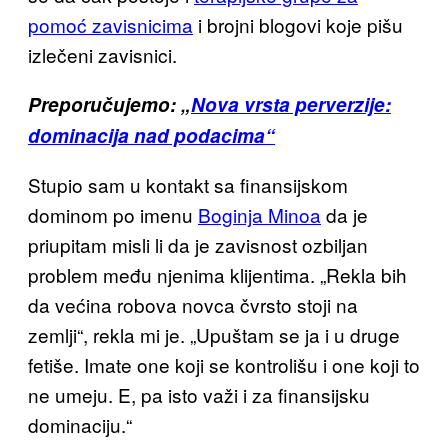
pomoć zavisnicima
i brojni blogovi koje pišu
izlečeni zavisnici.
Preporučujemo: „
Nova vrsta perverzije:
dominacija nad podacima“
Stupio sam u kontakt sa finansijskom
dominom po imenu
Boginja Minoa
da je
priupitam misli
li da je zavisnost ozbiljan
problem među njenima klijentima
. „
Rekla bih
da većina robova
novca
čvrsto stoji na
zemlj
i“, rekla mi je. „Upuštam se ja i u druge
fetiše. Imate one koji se kontrolišu i one koji to
ne umeju. E, pa isto važi i za finansijsku
dominaciju.“