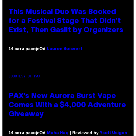
This Musical Duo Was Booked
for a Festival Stage That Didn’t
Exist, Then Gaslit by Organizers
Od
14 сати раније
Lauren Boisvert
COURTESY OF PAX
PAX’s New Aurora Burst Vape
Comes With a $4,000 Adventure
Giveaway
Od
| Reviewed by
14 сати раније
Maha Haq
Ysolt Usigan