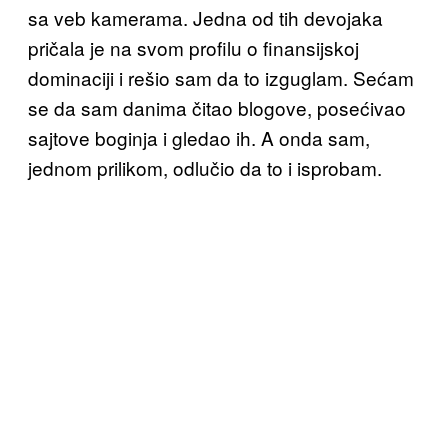
sa veb kamerama. Jedna od tih
devojaka
pričala je na svom profi
lu o finansijskoj
dominaciji i rešio
sam da to izguglam. Sećam
se da sam
danima
čit
ao blogove,
posećivao
sa
jtove boginja i gledao ih
. A onda sam,
jednom prilikom, odlučio da
to i isprobam.