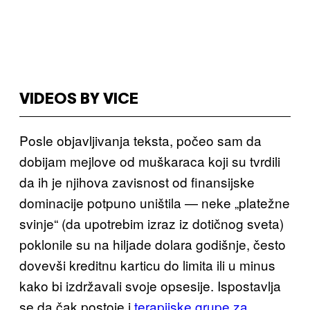
VIDEOS BY VICE
Posle objavljivanja teksta
, počeo sam da
dobijam mejlove od muškarac
a koji su tvrdili
da ih je njihova zavisnost od finansijske
dominacije potpuno uništila — neke „platežne
svinje“ (
da upotrebim izraz iz dotičnog
sveta)
poklonile su
na hiljade dolara godišnje, često
dovevši kreditnu karticu do limita ili u minus
kako bi izdržavali svoje opsesije.
Ispostavlja
se da čak
postoje i
terapijske grupe za