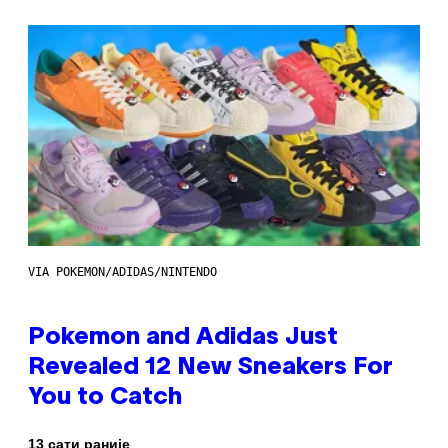
VIA POKEMON/ADIDAS/NINTENDO
Pokemon and Adidas Just
Revealed 12 New Sneakers For
You to Catch
13 сати раније