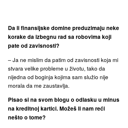
Da li finansijske domine preduzimaju neke
korake da izbegnu rad sa robovima koji
pate od zavisnosti?
– Ja ne mislim da patim od zavisnosti koja mi
stvara velike probleme u životu, tako da
nijedna od boginja kojima sam služio nije
morala da me zaustavlja.
Pisao si na svom blogu o odlasku u minus
na kreditnoj kartici.
Možeš li nam reći
nešto o tome
?