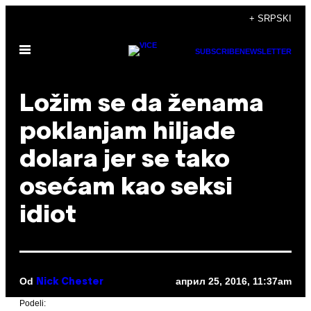
Скочи
+ SRPSKI
на
Otvori
садржај
SUBSCRIBE
NEWSLETTER
Meni
Ložim se da ženama
poklanjam hiljade
dolara jer se tako
osećam kao seksi
idiot
Od
април 25, 2016, 11:37am
Nick Chester
Podeli: