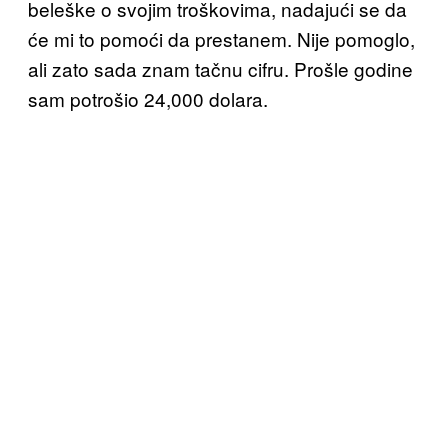
beleške o svojim troškovima, nadajući se da
će mi to pomoći da prestanem. Nije pomoglo
,
ali zato sada znam
tačnu cifru. Prošle godine
sam potrošio 24,000 dolara
.