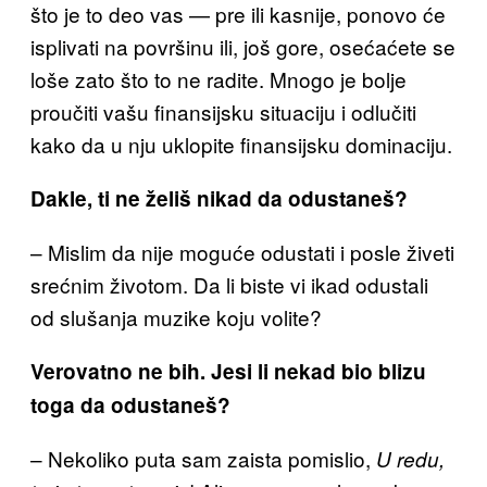
što je to deo vas —
pre ili kasnije, ponovo će
isplivati na površinu ili, još gore, osećaćete se
loše zato što to ne radite. Mnogo je bolje
proučiti vašu finansijsku situaciju i odlučiti
kako da
u nju uklopite finansijsku dominaciju.
Dakle, ti ne želiš nikad da odustaneš?
– Mislim da nije moguće odustati i posle živeti
srećnim
životom. Da li biste vi ikad odustali
od slušanja muzike koju volite?
Verovatno ne bih. Jesi li nekad bio blizu
toga da odustaneš?
– Nekoliko puta sam zaista pomislio,
U redu,