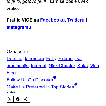
! Ali sam se posle uvek
to je to; gotovo je
vratio.
Pratite VICE na
Facebooku
,
Twitteru
i
Instagramu
Označeno:
Domina
fenomeni
Fetiș
Finansijska
dominacija
Internet
Nick Chester
Seks
Vice
Blog
Follow Us On Discover
Make Us Preferred In Top Stories
Podeli: