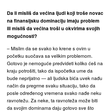
Da li misliš da većina ljudi koji troše novac
na finansijsku dominaciju imaju problem
ili misliš da većina troši u okvirima svojih
mogućnosti
?
– Mislim da se svako ko krene s ovim
u
početku suočava sa velikim problemom.
Gotovo je nemoguće predvideti koliko ćeš na
kraju
potrošiti, tako da
ispoč
etka ume da
bude neprijatno — a
li ljudska bića uvek nađu
način
da pregrme svaku situaciju, tako da
posle određenog vremena
svako
nađe
neku
ravnotežu. Za neke, ta ravnoteža može biti
da svojim dominama daju gotovo sve što