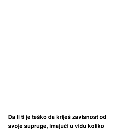
Da li ti je teško da kriješ zavisnost od
svoje supruge,
imajući u vidu
koliko