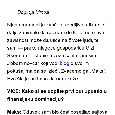
Boginja Minoa
Njen argument je
zvučao ubedljivo,
ali me je i
dalje zanimalo da saznam do koje mere ova
zavisnost mo
že da utiče na živote ljudi, te
sam — preko njegove gospodarice
Gizi
Skerman
— stupio u vezu sa italijanskim
„robom novca“ koji vodi
blog
o svojim
pokušajima da se izleči. Zvaćemo
ga „Maks“.
Evo šta je on imao da nam kaže.
VICE: Kako si se uopšte prvi put upustio u
finansijsku dominaciju?
Oduvek sam
bio čest posetilac sajtova
Maks: