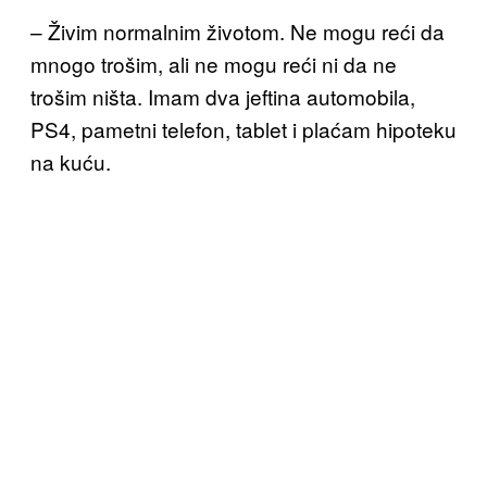
– Živim normalnim životom. Ne mogu reći da
mnogo
trošim, ali ne mogu reći ni
da ne
trošim ništa. Imam dva jeftina automobila,
PS4,
pametni telefon, tablet i plaćam hipoteku
na kuću.