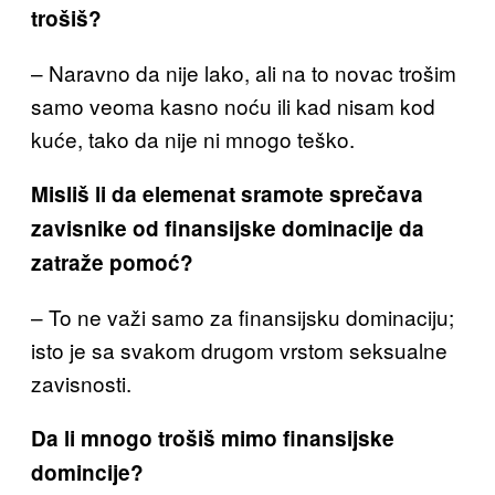
trošiš?
– Naravno da nije lako, ali na to
novac trošim
samo veoma kasno noću ili kad nisam kod
kuće, tako da nije ni mnogo teško.
Misliš li da elemenat sramote sprečava
zavisnike od finansi
jske dominacije da
za
traže pomoć
?
– To ne važi samo za finansijsku dominaciju;
isto je sa svakom drugom vrstom seksualne
zavisnosti.
Da li mnogo trošiš mimo finansijske
domincije?