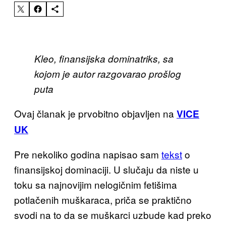
Kleo, finansijska dominatriks, sa
kojom je autor razgovarao prošlog
puta
Ovaj članak je prvobitno objavljen na
VICE
UK
Pre nekoliko godina napisao sam
tekst
o
finansijskoj dominaciji. U slučaju da niste u
toku sa najnovijim nelogičnim fetišima
potlačenih muškaraca
,
priča se praktično
svodi na to da se muškarci uzbude kad preko