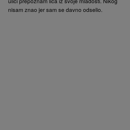
ulici prepoznam lica iz svoje mladosti. Nikog
nisam znao jer sam se davno odselio.