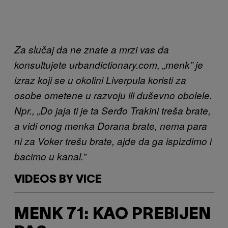
Za slučaj da ne znate a mrzi vas da
konsultujete urbandictionary.com, „menk” je
izraz koji se u okolini Liverpula koristi za
osobe ometene u razvoju ili duševno obolele.
Npr., „Do jaja ti je ta Serđo Trakini treša brate,
a vidi onog menka Dorana brate, nema para
ni za Voker trešu brate, ajde da ga ispizdimo i
bacimo u kanal.”
VIDEOS BY VICE
MENK 71: KAO PREBIJEN