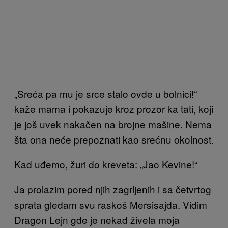
„Sreća pa mu je srce stalo ovde u bolnici!“
kaže mama i pokazuje kroz prozor ka tati, koji
je još uvek nakačen na brojne mašine. Nema
šta ona neće prepoznati kao srećnu okolnost.
Kad uđemo, žuri do kreveta: „Jao Kevine!“
Ja prolazim pored njih zagrljenih i sa četvrtog
sprata gledam svu raskoš Mersisajda. Vidim
Dragon Lejn gde je nekad živela moja