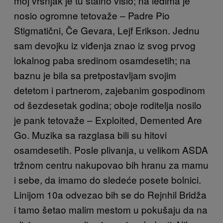
moj vršnjak je tu stalno visio; na leđima je
nosio ogromne tetovaže – Padre Pio
Stigmatični, Če Gevara, Lejf Erikson. Jednu
sam devojku iz viđenja znao iz svog prvog
lokalnog paba sredinom osamdesetih; na
baznu je bila sa pretpostavljam svojim
detetom i partnerom, zajebanim gospodinom
od šezdesetak godina; oboje roditelja nosilo
je pank tetovaže – Exploited, Demented Are
Go. Muzika sa razglasa bili su hitovi
osamdesetih. Posle plivanja, u velikom ASDA
tržnom centru nakupovao bih hranu za mamu
i sebe, da imamo do sledeće posete bolnici.
Linijom 10a odvezao bih se do Rejnhil Bridža
i tamo šetao malim mestom u pokušaju da na