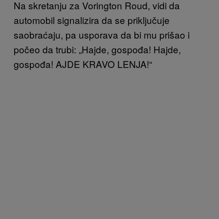
Na skretanju za Vorington Roud, vidi da
automobil signalizira da se priključuje
saobraćaju, pa usporava da bi mu prišao i
počeo da trubi: „Hajde, gospođa! Hajde,
gospođa! AJDE KRAVO LENJA!“