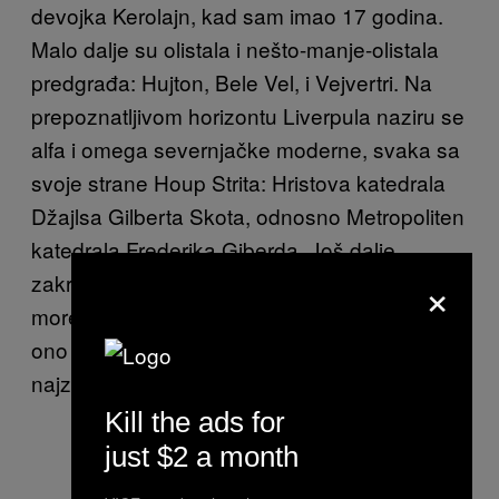
devojka Kerolajn, kad sam imao 17 godina.
Malo dalje su olistala i nešto-manje-olistala
predgrađa: Hujton, Bele Vel, i Vejvertri. Na
prepoznatljivom horizontu Liverpula naziru se
alfa i omega severnjačke moderne, svaka sa
svoje strane Houp Strita: Hristova katedrala
Džajlsa Gilberta Skota, odnosno Metropoliten
katedrala Frederika Giberda. Još dalje,
×
zakrivljenost planete krije Brikenhed, Irsko
more, Božju Zemlju, i Atlantski okean. Kad se
ono dvoje iza mene malo smirilo, mogao sam
najzad da se okrenem i pogledam ih.
Kill the ads for
just $2 a month