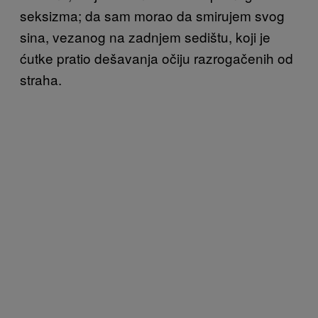
seksizma; da sam morao da smirujem svog
sina, vezanog na zadnjem sedištu, koji je
ćutke pratio dešavanja očiju razrogačenih od
straha.