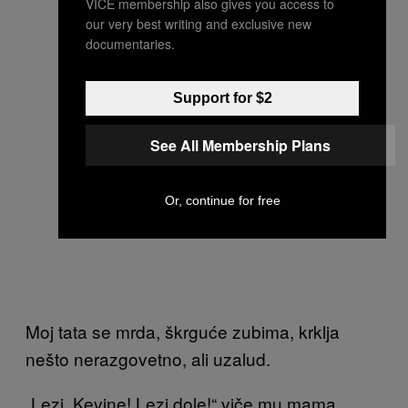
VICE membership also gives you access to
our very best writing and exclusive new
documentaries.
Support for $2
See All Membership Plans
Or, continue for free
Moj tata se mrda, škrguće zubima, krklja
nešto nerazgovetno, ali uzalud.
„Lezi, Kevine! Lezi dole!“ viče mu mama.