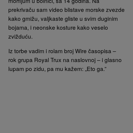
morfijum u bolnici, sa 14 godina. Na
prekrivaču sam video blistave morske zvezde
kako gmižu, valjkaste gliste u svim duginim
bojama, i neonske kosture kako veselo
zvižduću.
Iz torbe vadim i rolam broj Wire časopisa –
rok grupa Royal Trux na naslovnoj – i glasno
lupam po zidu, pa mu kažem: „Eto ga.”