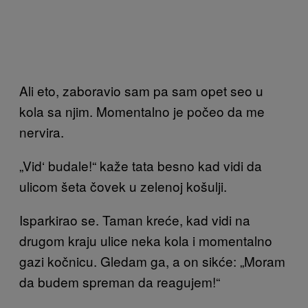
Ali eto, zaboravio sam pa sam opet seo u
kola sa njim. Momentalno je počeo da me
nervira.
„Vid‘ budale!“ kaže tata besno kad vidi da
ulicom šeta čovek u zelenoj košulji.
Isparkirao se. Taman kreće, kad vidi na
drugom kraju ulice neka kola i momentalno
gazi kočnicu. Gledam ga, a on sikće: „Moram
da budem spreman da reagujem!“