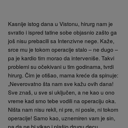
Kasnije istog dana u Vistonu, hirurg nam je
svratio i ispred tatine sobe objasnio zašto ga
još nisu prebacili sa Intenzivne nege. Kaže,
srce mu je tokom operacije stalo – ne dugo –
pa je kardio tim morao da interveniše. Takvi
problemi su očekivani u tim godinama, tvrdi
hirurg. Čim je otišao, mama kreće da spinuje:
„Neverovatno šta nam sve kažu ovih dana!
Sve znaš, u sve si uključen, a ne kao u ono
vreme kad smo tebe vodili na operaciju oka.
Ništa nam nisu rekli, ni pre, ni posle, ni tokom
operacije! Samo kao, uznemiren vam je sin,
pa da ne bi vikao i plašio drugu decu,