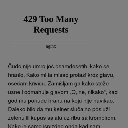
Čudo nije umro još osamdesetih, kako se
hranio. Kako mi ta misao prolazi kroz glavu,
osećam krivicu. Zamišljam ga kako steže
usne i odmahuje glavom „O, ne, nikako“, kad
god mu ponude hranu na koju nije navikao.
Daleko bilo da mu kelner slučajno posluži
zelenu ili kupus salatu uz ribu sa krompirom.
Kako je samo ispizdeo onda kad sam