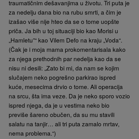
traumatičnim dešavanjima u životu. Tri puta je
za nedelju dana bio na rubu smrti, a čim je
izašao više nije hteo da se o tome uopšte
priča. Ja bih u toj situaciji bio kao Morisi u
„Hamletu”“ kao Vilem Defo na kraju „Voda“.
(Čak je i moja mama prokomentarisala kako
za njega prethodnih par nedelja kao da se
nisu ni desili: „Zato bi mi, da nam se kojim
slučajem neko pogrešno parkirao ispred
kuće, mesecima drvio o tome. Ali operacija
na srcu, šta ima veze. Da je neko sporo vozio
ispred njega, da je u vestima neko bio
previše šareno obučen, da su mu stavili
salatu na tanjir… ali tri puta zamalo mrtav,
nema problema.“)