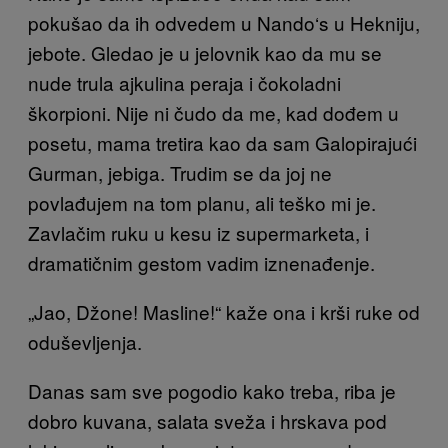
pokušao da ih odvedem u Nando‘s u Hekniju,
jebote. Gledao je u jelovnik kao da mu se
nude trula ajkulina peraja i čokoladni
škorpioni. Nije ni čudo da me, kad dođem u
posetu, mama tretira kao da sam Galopirajući
Gurman, jebiga. Trudim se da joj ne
povlađujem na tom planu, ali teško mi je.
Zavlačim ruku u kesu iz supermarketa, i
dramatičnim gestom vadim iznenađenje.
„Jao, Džone! Masline!“ kaže ona i krši ruke od
oduševljenja.
Danas sam sve pogodio kako treba, riba je
dobro kuvana, salata sveža i hrskava pod