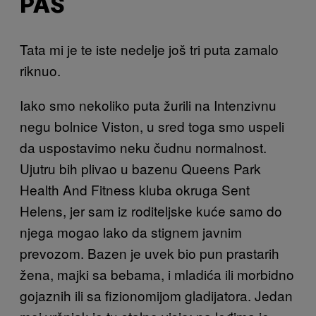
PAS
Tata mi je te iste nedelje još tri puta zamalo
riknuo.
Iako smo nekoliko puta žurili na Intenzivnu
negu bolnice Viston, u sred toga smo uspeli
da uspostavimo neku čudnu normalnost.
Ujutru bih plivao u bazenu Queens Park
Health And Fitness kluba okruga Sent
Helens, jer sam iz roditeljske kuće samo do
njega mogao lako da stignem javnim
prevozom. Bazen je uvek bio pun prastarih
žena, majki sa bebama, i mladića ili morbidno
gojaznih ili sa fizionomijom gladijatora. Jedan