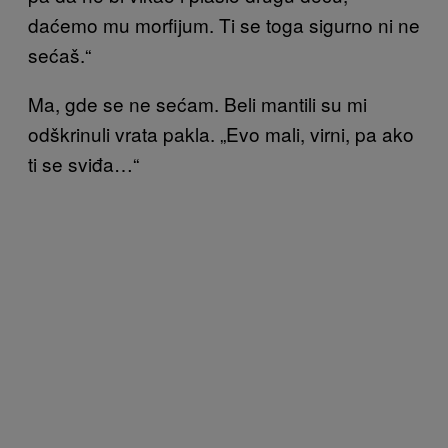
daćemo mu morfijum. Ti se toga sigurno ni ne
sećaš.“
Ma, gde se ne sećam. Beli mantili su mi
odškrinuli vrata pakla. „Evo mali, virni, pa ako
ti se sviđa…“