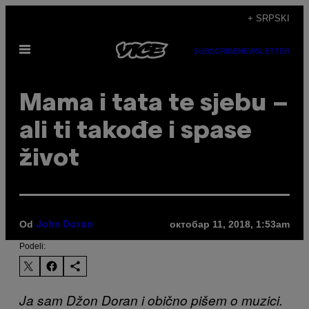
Скочи
+ SRPSKI
на
Otvori
садржај
SUBSCRIBE
NEWSLETTER
Meni
Mama i tata te sjebu –
ali ti takođe i spase
život
Od
октобар 11, 2018, 1:53am
John Doran
Podeli:
Ja sam Džon Doran i obično pišem o muzici.