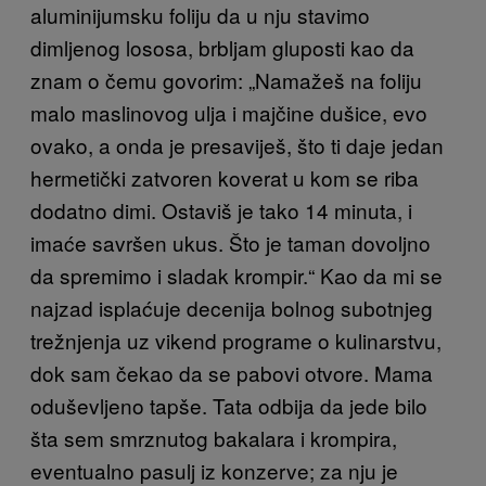
aluminijumsku foliju da u nju stavimo
dimljenog lososa, brbljam gluposti kao da
znam o čemu govorim: „Namažeš na foliju
malo maslinovog ulja i majčine dušice, evo
ovako, a onda je presaviješ, što ti daje jedan
hermetički zatvoren koverat u kom se riba
dodatno dimi. Ostaviš je tako 14 minuta, i
imaće savršen ukus. Što je taman dovoljno
da spremimo i sladak krompir.“ Kao da mi se
najzad isplaćuje decenija bolnog subotnjeg
trežnjenja uz vikend programe o kulinarstvu,
dok sam čekao da se pabovi otvore. Mama
oduševljeno tapše. Tata odbija da jede bilo
šta sem smrznutog bakalara i krompira,
eventualno pasulj iz konzerve; za nju je