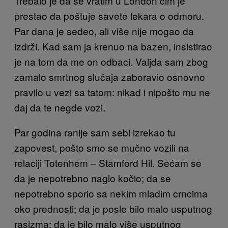
Trebalo je da se vratim u London čim je
prestao da poštuje savete lekara o odmoru.
Par dana je sedeo, ali više nije mogao da
izdrži. Kad sam ja krenuo na bazen, insistirao
je na tom da me on odbaci. Valjda sam zbog
zamalo smrtnog slučaja zaboravio osnovno
pravilo u vezi sa tatom: nikad i nipošto mu ne
daj da te negde vozi.
Par godina ranije sam sebi izrekao tu
zapovest, pošto smo se mučno vozili na
relaciji Totenhem – Stamford Hil. Sećam se
da je nepotrebno naglo kočio; da se
nepotrebno sporio sa nekim mladim crncima
oko prednosti; da je posle bilo malo usputnog
rasizma; da je bilo malo više usputnog