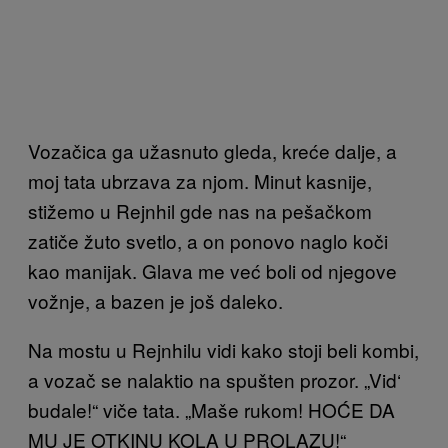
Vozačica ga užasnuto gleda, kreće dalje, a
moj tata ubrzava za njom. Minut kasnije,
stižemo u Rejnhil gde nas na pešačkom
zatiče žuto svetlo, a on ponovo naglo koči
kao manijak. Glava me već boli od njegove
vožnje, a bazen je još daleko.
Na mostu u Rejnhilu vidi kako stoji beli kombi,
a vozač se nalaktio na spušten prozor. „Vid‘
budale!“ viče tata. „Maše rukom! HOĆE DA
MU JE OTKINU KOLA U PROLAZU!“