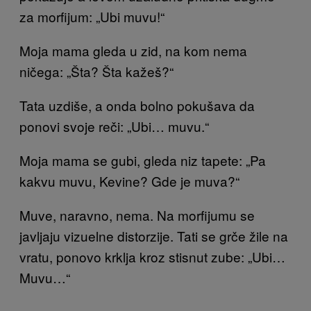
za morfijum: „Ubi muvu!“
Moja mama gleda u zid, na kom nema
ničega: „Šta? Šta kažeš?“
Tata uzdiše, a onda bolno pokušava da
ponovi svoje reči: „Ubi… muvu.“
Moja mama se gubi, gleda niz tapete: „Pa
kakvu muvu, Kevine? Gde je muva?“
Muve, naravno, nema. Na morfijumu se
javljaju vizuelne distorzije. Tati se grče žile na
vratu, ponovo krklja kroz stisnut zube: „Ubi…
Muvu…“