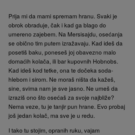
Prija mi da mami spremam hranu. Svaki je
obrok obraduje, čak i kad ga blago do
umereno zajebem. Na Mersisajdu, osećanja
se obično tim putem izražavaju. Kad ideš da
posetiš baku, poneseš joj obavezno malo
domaćih kolača, ili bar kupovnih Hobnobs.
Kad ideš kod tetke, ona te dočeka soda-
hlebom i sirom. Ne moraš ništa da kažeš,
sine, svima nam je sve jasno. Ne umeš da
izraziš ono što osećaš za svoje najbliže?
Nema veze, tu je tanjir pun hrane. Evo probaj
još jedan kolač, ma sve je u redu.
I tako tu stojim, opranih ruku, vajam