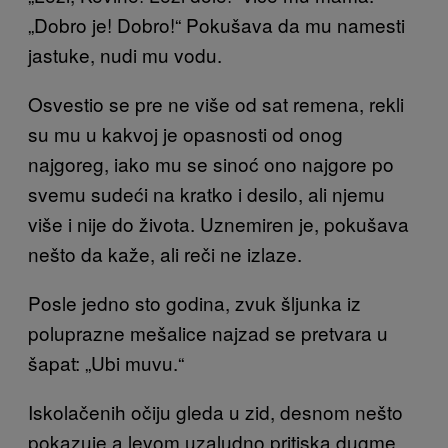
„Dobro je! Dobro!“ Pokušava da mu namesti
jastuke, nudi mu vodu.
Osvestio se pre ne više od sat remena, rekli
su mu u kakvoj je opasnosti od onog
najgoreg, iako mu se sinoć ono najgore po
svemu sudeći na kratko i desilo, ali njemu
više i nije do života. Uznemiren je, pokušava
nešto da kaže, ali reči ne izlaze.
Posle jedno sto godina, zvuk šljunka iz
poluprazne mešalice najzad se pretvara u
šapat: „Ubi muvu.“
Iskolačenih očiju gleda u zid, desnom nešto
pokazuje a levom uzaludno pritiska dugme