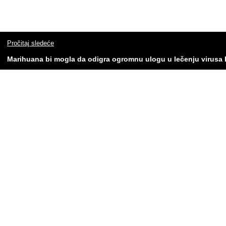
Pročitaj sledeće
Marihuana bi mogla da odigra ogromnu ulogu u lečenju virusa 