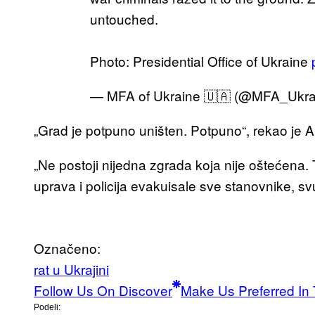
untouched.
Photo: Presidential Office of Ukraine
— MFA of Ukraine 🇺🇦 (@MFA_Ukra
„Grad je potpuno uništen. Potpuno“, rekao je Ar
„Ne postoji nijedna zgrada koja nije oštećena.
uprava i policija evakuisale sve stanovnike, sv
Označeno:
rat u Ukrajini
Follow Us On Discover
Make Us Preferred In 
Podeli: