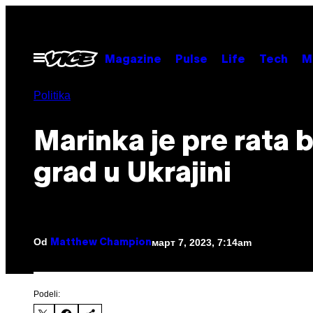
Скочи
на
садржај
Otvori
Magazine
Pulse
Life
Tech
M
Meni
Politika
Marinka je pre rata b
grad u Ukrajini
Od
март 7, 2023, 7:14am
Matthew Champion
Podeli: