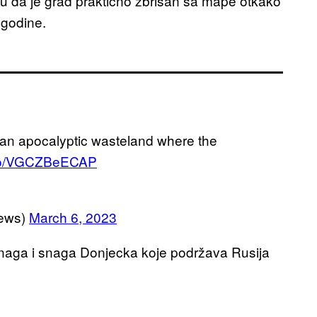
uju da je grad praktično zbrisan sa mape otkako
 godine.
an apocalyptic wasteland where the
t.co/VGCZBeECAP
ews)
March 6, 2023
 snaga i snaga Donjecka koje podržava Rusija