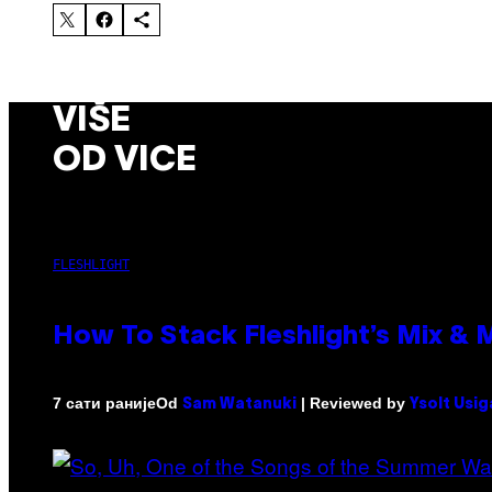
VIŠE
OD VICE
FLESHLIGHT
How To Stack Fleshlight’s Mix &
Od
| Reviewed by
7 сати раније
Sam Watanuki
Ysolt Usig