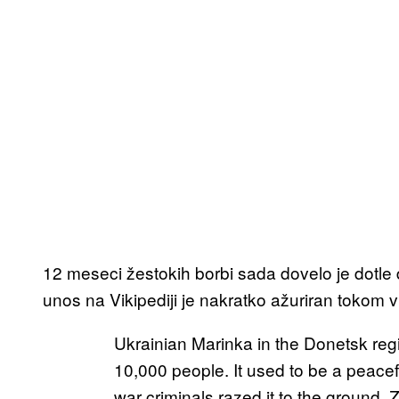
12 meseci žestokih borbi sada dovelo je dotle
unos na Vikipediji je nakratko ažuriran tokom vi
Ukrainian Marinka in the Donetsk reg
10,000 people. It used to be a peacefu
war criminals razed it to the ground. Z