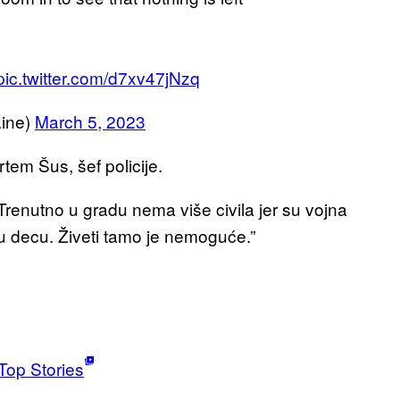
pic.twitter.com/d7xv47jNzq
ine)
March 5, 2023
tem Šus, šef policije.
 Trenutno u gradu nema više civila jer su vojna
u decu. Živeti tamo je nemoguće.”
Top Stories