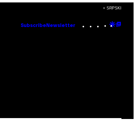
+ SRPSKI
Instagram
TikTok
YouTube
Google
Goog
Subscribe
Newsletter
Discove
Top
Posts