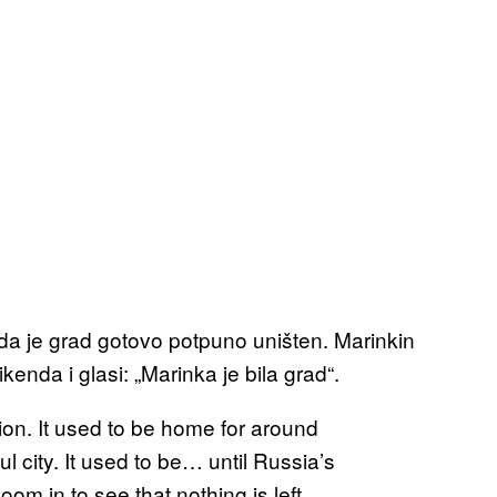
 da je grad gotovo potpuno uništen. Marinkin
kenda i glasi: „Marinka je bila grad“.
ion. It used to be home for around
l city. It used to be… until Russia’s
oom in to see that nothing is left