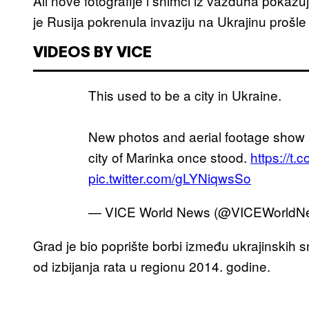
Ali nove fotografije i snimci iz vazduha pokaz
je Rusija pokrenula invaziju na Ukrajinu prošle
VIDEOS BY VICE
This used to be a city in Ukraine.
New photos and aerial footage show 
city of Marinka once stood.
https://
pic.twitter.com/gLYNiqwsSo
— VICE World News (@VICEWorldN
Grad je bio poprište borbi između ukrajinskih
od izbijanja rata u regionu 2014. godine.