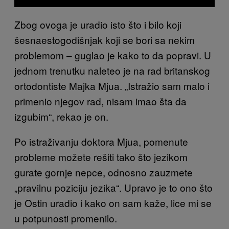
Zbog ovoga je uradio isto što i bilo koji
šesnaestogodišnjak koji se bori sa nekim
problemom – guglao je kako to da popravi. U
jednom trenutku naleteo je na rad britanskog
ortodontiste Majka Mjua. „Istražio sam malo i
primenio njegov rad, nisam imao šta da
izgubim“, rekao je on.
Po istraživanju doktora Mjua, pomenute
probleme možete rešiti tako što jezikom
gurate gornje nepce, odnosno zauzmete
„pravilnu poziciju jezika“. Upravo je to ono što
je Ostin uradio i kako on sam kaže, lice mi se
u potpunosti promenilo.