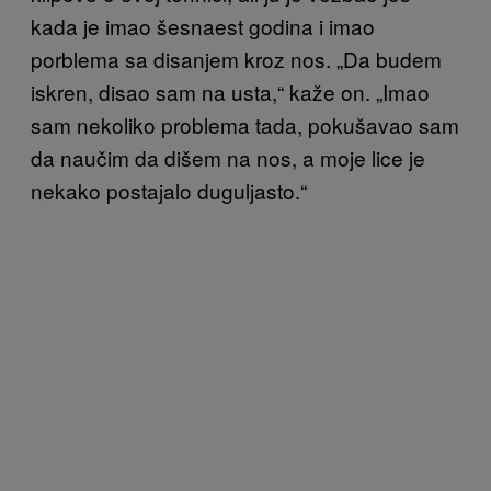
kada je imao šesnaest godina i imao
porblema sa disanjem kroz nos. „Da budem
iskren, disao sam na usta,“ kaže on. „Imao
sam nekoliko problema tada, pokušavao sam
da naučim da dišem na nos, a moje lice je
nekako postajalo duguljasto.“