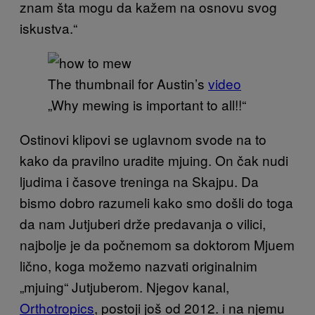
znam šta mogu da kažem na osnovu svog
iskustva.“
The thumbnail for Austin’s
video
„Why mewing is important to all!!“
Ostinovi klipovi se uglavnom svode na to
kako da pravilno uradite mjuing. On čak nudi
ljudima i časove treninga na Skajpu. Da
bismo dobro razumeli kako smo došli do toga
da nam Jutjuberi drže predavanja o vilici,
najbolje je da počnemom sa doktorom Mjuem
lično, koga možemo nazvati originalnim
„mjuing“ Jutjuberom. Njegov kanal,
Orthotropics
, postoji još od 2012. i na njemu