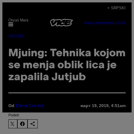
Скочи
+ SRPSKI
на
Otvori Meni
садржај
SUBSCRIBE
NEWSLETTER
Attualità
Mjuing: Tehnika kojom
se menja oblik lica je
zapalila Jutjub
Od
март 19, 2019, 4:51am
Elena Cresci
Podeli: