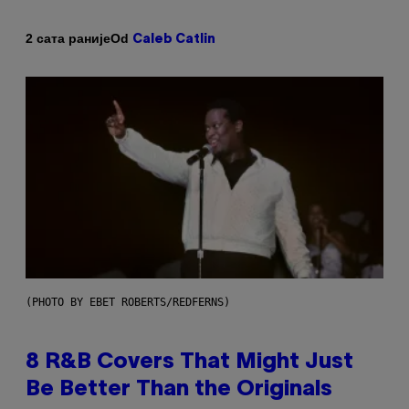
Od
2 сата раније
Caleb Catlin
(PHOTO BY EBET ROBERTS/REDFERNS)
8 R&B Covers That Might Just
Be Better Than the Originals