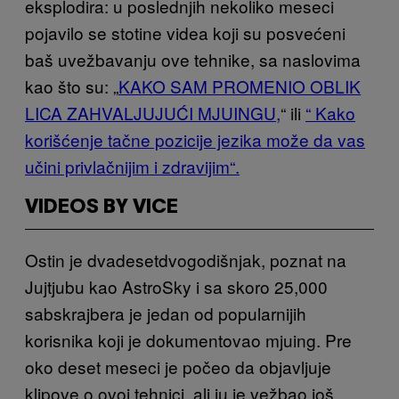
eksplodira: u poslednjih nekoliko meseci
pojavilo se stotine videa koji su posvećeni
baš uvežbavanju ove tehnike, sa naslovima
kao što su: „
KAKO SAM PROMENIO OBLIK
LICA ZAHVALJUJUĆI MJUINGU
,
“ ili
“ Kako
korišćenje tačne pozicije jezika može da vas
učini privlačnijim i zdravijim“.
VIDEOS BY VICE
Ostin je dvadesetdvogodišnjak, poznat na
Jujtjubu kao AstroSky i sa skoro 25,000
sabskrajbera je jedan od popularnijih
korisnika koji je dokumentovao mjuing. Pre
oko deset meseci je počeo da objavljuje
klipove o ovoj tehnici, ali ju je vežbao još