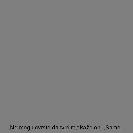
„Ne mogu čvrsto da tvrdim,“ kaže on. „Samo