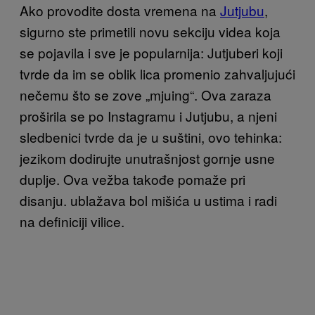
Ako provodite dosta vremena na
Jutjubu
,
sigurno ste primetili novu sekciju videa koja
se pojavila i sve je popularnija: Jutjuberi koji
tvrde da im se oblik lica promenio zahvaljujući
nečemu što se zove „mjuing“. Ova zaraza
proširila se po Instagramu i Jutjubu, a njeni
sledbenici tvrde da je u suštini, ovo tehinka:
jezikom dodirujte unutrašnjost gornje usne
duplje. Ova vežba takođe pomaže pri
disanju. ublažava bol mišića u ustima i radi
na definiciji vilice.