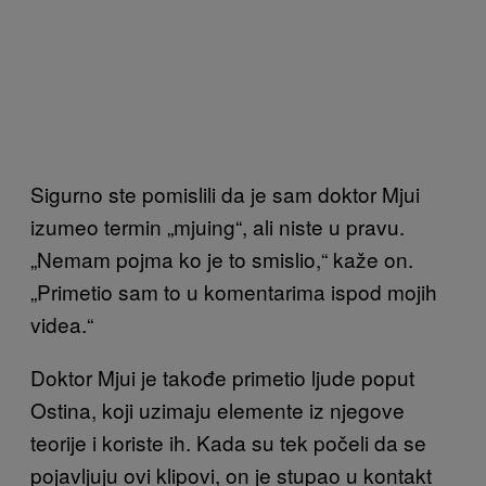
Sigurno ste pomislili da je sam doktor Mjui
izumeo termin „mjuing“, ali niste u pravu.
„Nemam pojma ko je to smislio,“ kaže on.
„Primetio sam to u komentarima ispod mojih
videa.“
Doktor Mjui je takođe primetio ljude poput
Ostina, koji uzimaju elemente iz njegove
teorije i koriste ih. Kada su tek počeli da se
pojavljuju ovi klipovi, on je stupao u kontakt