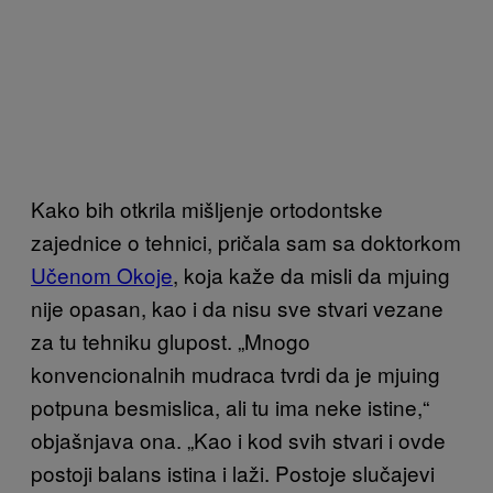
Kako bih otkrila mišljenje ortodontske
zajednice o tehnici, pričala sam sa doktorkom
Učenom Okoje
, koja kaže da misli da mjuing
nije opasan, kao i da nisu sve stvari vezane
za tu tehniku glupost. „Mnogo
konvencionalnih mudraca tvrdi da je mjuing
potpuna besmislica, ali tu ima neke istine,“
objašnjava ona. „Kao i kod svih stvari i ovde
postoji balans istina i laži. Postoje slučajevi