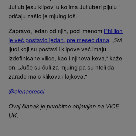
Jutjub jesu klipovi u kojima Jutjuberi pljuju i
pričaju zašto je mjuing loš.
Zapravo, jedan od njih, pod imenom
Phillion
je već postavio jedan, pre mesec dana
. „Svi
ljudi koji su postavili klipove već imaju
izdefinisane vilice, kao i njihova keva,“ kaže
on. „Juče su čuli za mjuing pa su hteli da
zarade malo klikova i lajkova.“
@elenacresci
Ovaj članak je prvobitno objavljen na VICE
UK.