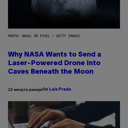
PHOTO: NASA; DR PIXEL / GETTY IMAGES
Why NASA Wants to Send a
Laser-Powered Drone Into
Caves Beneath the Moon
Od
13 минута раније
Luis Prada