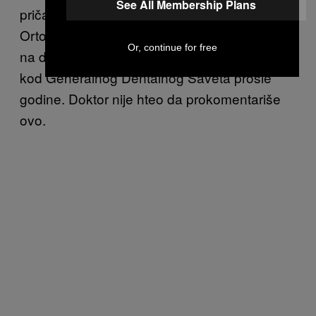
See All Membership Plans
priča o tome da je izbačen iz Britanskog
Ortodontskog Društva zbog njegovih „objava
Or, continue for free
na društvenim mrežama“, kao i o saslušanju
kod Generalnog Dentalnog Saveta prošle
godine. Doktor nije hteo da prokomentariše
ovo.