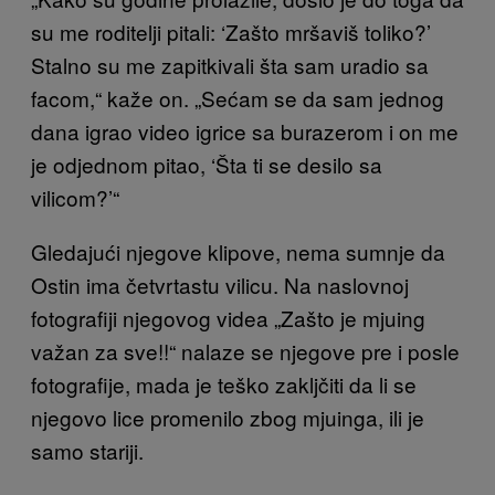
su me roditelji pitali: ‘Zašto mršaviš toliko?’
Stalno su me zapitkivali šta sam uradio sa
facom,“ kaže on. „Sećam se da sam jednog
dana igrao video igrice sa burazerom i on me
je odjednom pitao, ‘Šta ti se desilo sa
vilicom?’“
Gledajući njegove klipove, nema sumnje da
Ostin ima četvrtastu vilicu. Na naslovnoj
fotografiji njegovog videa „Zašto je mjuing
važan za sve!!“ nalaze se njegove pre i posle
fotografije, mada je teško zakljčiti da li se
njegovo lice promenilo zbog mjuinga, ili je
samo stariji.