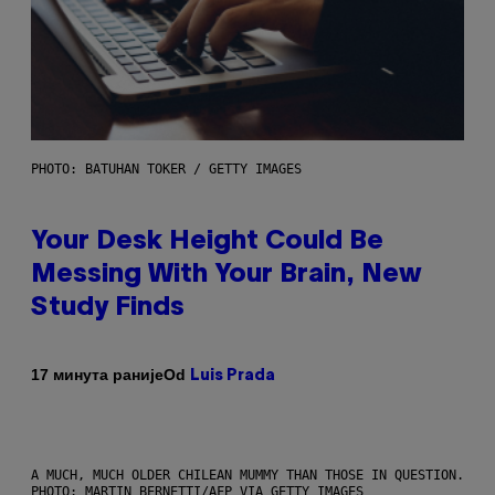
PHOTO: BATUHAN TOKER / GETTY IMAGES
Your Desk Height Could Be
Messing With Your Brain, New
Study Finds
Od
17 минута раније
Luis Prada
A MUCH, MUCH OLDER CHILEAN MUMMY THAN THOSE IN QUESTION.
PHOTO: MARTIN BERNETTI/AFP VIA GETTY IMAGES