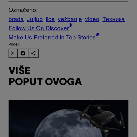
Označeno:
brada
Jutjub
lice
vežbanje
video
Техника
Follow Us On Discover
Make Us Preferred In Top Stories
Podeli:
VIŠE
POPUT OVOGA