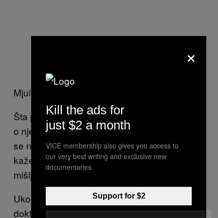
×
Mjuing se naravno nije provukao bez kritike.
Kill the ads for
Šta profesionalna ortodontska zajednica misli
just $2 a month
o njemu? Pa, došlo je do podele. „Kada god
se nešto novo pojavi, tu su i različite reakcije,“
VICE membership also gives you access to
our very best writing and exclusive new
kaže doktor Mju. „Razočarala su me neka
documentaries.
mišljenja ljudi iz moje struke, naravno.“
Ukoliko malo krenete da kopate po kanalu
Support for $2
doktora Mjua, naći ćete klipove u kojima on