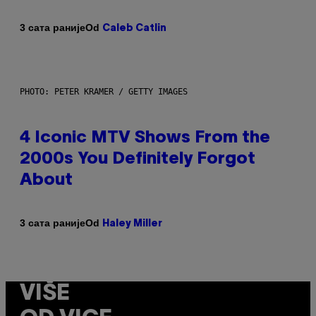
Od
3 сата раније
Caleb Catlin
PHOTO: PETER KRAMER / GETTY IMAGES
4 Iconic MTV Shows From the
2000s You Definitely Forgot
About
Od
3 сата раније
Haley Miller
VIŠE