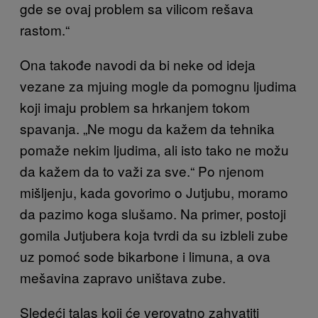
gde se ovaj problem sa vilicom rešava
rastom.“
Ona takođe navodi da bi neke od ideja
vezane za mjuing mogle da pomognu ljudima
koji imaju problem sa hrkanjem tokom
spavanja. „Ne mogu da kažem da tehnika
pomaže nekim ljudima, ali isto tako ne možu
da kažem da to važi za sve.“ Po njenom
mišljenju, kada govorimo o Jutjubu, moramo
da pazimo koga slušamo. Na primer, postoji
gomila Jutjubera koja tvrdi da su izbleli zube
uz pomoć sode bikarbone i limuna, a ova
mešavina zapravo uništava zube.
Sledeći talas koji će verovatno zahvatiti